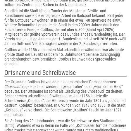
kleine sorbische Minderheit in der Stadt lebt, gilt Cottbus auch als politisch-
kulturelles Zentrum der Sorben in der Niederlausitz.
Sportlich ist die Stadt für das Turnier der Meister im Geräte- und
Kunstturnen sowie die erfolgreiche Arbeit im Radsport bekannt. Fast jeder
fünfte Cottbuser Einwohner ist in einem der etwa 140 Sportvereine aktiv.
Weitere Bekanntheit erlangte die Stadt in den 2000er Jahren durch den
Fußballverein Energie Cottbus, der mit über 6.300 (Stand April 2026)
Mitgliedern der größte Sportverein des Bundeslandes Brandenburg ist. Der
Verein spielte einige Jahre in der 1. Bundesliga und ist seit 2026 nach zwölf
Jahren Dritt- und Viertklassigkeit wieder in der 2. Bundesliga vertreten.
Cottbus wurde 1156 zum ersten Mal urkundlich erwähnt und war als heute
größte Stadt der Lausitz seit dem 15. Jahrhundert beinahe durchgängig
brandenburgisch bzw. preußisch. Cottbus ist unweit des Spreewaldes
gelegen.
Ortsname und Schreibweise
Der Ortsname Cottbus ist von dem niedersorbischen Personennamen
Chóśebud
abgeleitet, der wiederum „wachfroher“ oder „wachsamer Held“
bedeutet. Der Ortsname ist somit als „Siedlung des Chóśebud“ zu deuten.
Bei der ersten urkundlichen Erwähnung im Jahr 1156 lautete die
Schreibweise „Chotibus“, der Herrensitz wurde im Jahr 1301 als „opidum et
castrum Kotebuz“ bezeichnet. In Urkunden von 1348 und 1386 ist die Stadt
„Kothebus“ verzeichnet. Die Schreibweise „Kottbus“ taucht im Jahr 1391
erstmals auf.
Bis Anfang des 20. Jahrhunderts war die Schreibweise des Stadtnamens
strittig. Während etwa in Berlin im Falle von „Kottbusser Tor“ die modernere
Schreibweise mit
K
angewandt wurde, wurde vor Ort am traditionellen
C