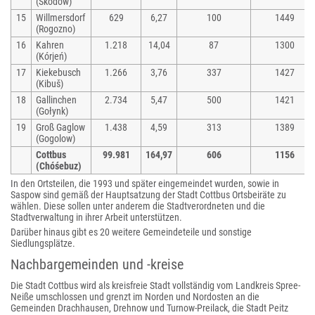
(Škódow)
15
Willmersdorf
629
6,27
100
1449
(Rogozno)
16
Kahren
1.218
14,04
87
1300
(Kórjeń)
17
Kiekebusch
1.266
3,76
337
1427
(Kibuš)
18
Gallinchen
2.734
5,47
500
1421
(Gołynk)
19
Groß Gaglow
1.438
4,59
313
1389
(Gogolow)
Cottbus
99.981
164,97
606
1156
(Chóśebuz)
In den Ortsteilen, die 1993 und später eingemeindet wurden, sowie in
Saspow sind gemäß der Hauptsatzung der Stadt Cottbus Ortsbeiräte zu
wählen. Diese sollen unter anderem die Stadtverordneten und die
Stadtverwaltung in ihrer Arbeit unterstützen.
Darüber hinaus gibt es 20 weitere Gemeindeteile und sonstige
Siedlungsplätze.
Nachbargemeinden und -kreise
Die Stadt Cottbus wird als kreisfreie Stadt vollständig vom Landkreis Spree-
Neiße umschlossen und grenzt im Norden und Nordosten an die
Gemeinden Drachhausen, Drehnow und Turnow-Preilack, die Stadt Peitz