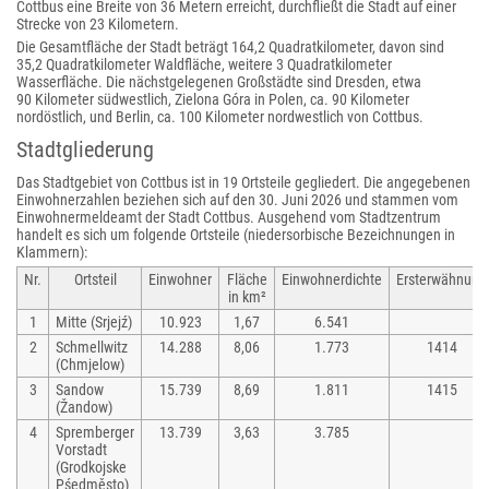
Cottbus eine Breite von 36 Metern erreicht, durchfließt die Stadt auf einer
Strecke von 23 Kilometern.
Die Gesamtfläche der Stadt beträgt 164,2 Quadratkilometer, davon sind
35,2 Quadratkilometer Waldfläche, weitere 3 Quadratkilometer
Wasserfläche. Die nächstgelegenen Großstädte sind Dresden, etwa
90 Kilometer südwestlich, Zielona Góra in Polen, ca. 90 Kilometer
nordöstlich, und Berlin, ca. 100 Kilometer nordwestlich von Cottbus.
Stadtgliederung
Das Stadtgebiet von Cottbus ist in 19 Ortsteile gegliedert. Die angegebenen
Einwohnerzahlen beziehen sich auf den 30. Juni 2026 und stammen vom
Einwohnermeldeamt der Stadt Cottbus. Ausgehend vom Stadtzentrum
handelt es sich um folgende Ortsteile (niedersorbische Bezeichnungen in
Klammern):
Nr.
Ortsteil
Einwohner
Fläche
Einwohnerdichte
Ersterwähnung
in km²
1
Mitte (Srjejź)
10.923
1,67
6.541
2
Schmellwitz
14.288
8,06
1.773
1414
(Chmjelow)
3
Sandow
15.739
8,69
1.811
1415
(Žandow)
4
Spremberger
13.739
3,63
3.785
Vorstadt
(Grodkojske
Pśedměsto)