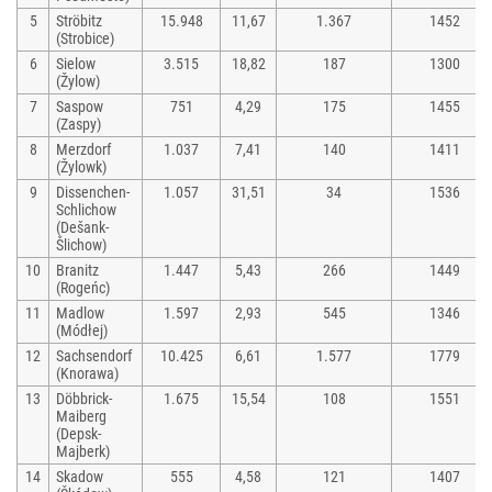
5
Ströbitz
15.948
11,67
1.367
1452
(Strobice)
6
Sielow
3.515
18,82
187
1300
(Žylow)
7
Saspow
751
4,29
175
1455
(Zaspy)
8
Merzdorf
1.037
7,41
140
1411
(Žylowk)
9
Dissenchen-
1.057
31,51
34
1536
Schlichow
(Dešank-
Šlichow)
10
Branitz
1.447
5,43
266
1449
(Rogeńc)
11
Madlow
1.597
2,93
545
1346
(Módłej)
12
Sachsendorf
10.425
6,61
1.577
1779
(Knorawa)
13
Döbbrick-
1.675
15,54
108
1551
Maiberg
(Depsk-
Majberk)
14
Skadow
555
4,58
121
1407