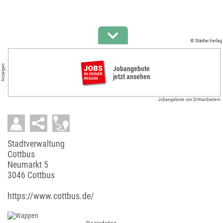
© Städte-Verlag
Anzeigen
Jobangebote
jetzt ansehen
Jobangebote von Drittanbietern
Stadtverwaltung
Cottbus
Neumarkt 5
3046 Cottbus
https://www.cottbus.de/