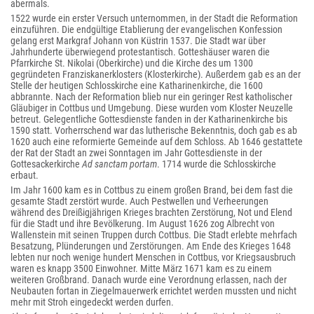
abermals.
1522 wurde ein erster Versuch unternommen, in der Stadt die Reformation
einzuführen. Die endgültige Etablierung der evangelischen Konfession
gelang erst Markgraf Johann von Küstrin 1537. Die Stadt war über
Jahrhunderte überwiegend protestantisch. Gotteshäuser waren die
Pfarrkirche St. Nikolai (Oberkirche) und die Kirche des um 1300
gegründeten Franziskanerklosters (Klosterkirche). Außerdem gab es an der
Stelle der heutigen Schlosskirche eine Katharinenkirche, die 1600
abbrannte. Nach der Reformation blieb nur ein geringer Rest katholischer
Gläubiger in Cottbus und Umgebung. Diese wurden vom Kloster Neuzelle
betreut. Gelegentliche Gottesdienste fanden in der Katharinenkirche bis
1590 statt. Vorherrschend war das lutherische Bekenntnis, doch gab es ab
1620 auch eine reformierte Gemeinde auf dem Schloss. Ab 1646 gestattete
der Rat der Stadt an zwei Sonntagen im Jahr Gottesdienste in der
Gottesackerkirche
Ad sanctam portam
. 1714 wurde die Schlosskirche
erbaut.
Im Jahr 1600 kam es in Cottbus zu einem großen Brand, bei dem fast die
gesamte Stadt zerstört wurde. Auch Pestwellen und Verheerungen
während des Dreißigjährigen Krieges brachten Zerstörung, Not und Elend
für die Stadt und ihre Bevölkerung. Im August 1626 zog Albrecht von
Wallenstein mit seinen Truppen durch Cottbus. Die Stadt erlebte mehrfach
Besatzung, Plünderungen und Zerstörungen. Am Ende des Krieges 1648
lebten nur noch wenige hundert Menschen in Cottbus, vor Kriegsausbruch
waren es knapp 3500 Einwohner. Mitte März 1671 kam es zu einem
weiteren Großbrand. Danach wurde eine Verordnung erlassen, nach der
Neubauten fortan in Ziegelmauerwerk errichtet werden mussten und nicht
mehr mit Stroh eingedeckt werden durfen.