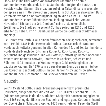
Elbe/Saale und Oder wurde von slawischen Stämmen ab dem 6.
Jahrhundert wiederbesiedelt. Im 8. Jahrhundert folgten die Lusitzi, ein
westslawischer Stamm. Sie erbauten auf einer Talsandinsel am Westufer
der Spree einen mittelslawischen Burgwall. Im Schutze der slawischen Burg
legten die Wenden eine Vorburgsiedlung an, die sich im 11. und 12.
Jahrhundert zu einer frühstädtischen Siedlung entwickelte. Am 30.
November 1156 fand der Ort „Chotibus“ seine erste urkundliche
Erwähnung. Die Stadtrechte scheint Cottbus zwischen 1216 und 1225
erhalten zu haben. Im 14. Jahrhundert wurde die Cottbuser Stadtmauer
angelegt.
Die Herren von Cottbus, aus einem fränkischen Adelsgeschlecht, herrschten
von 1199 bis 1445 in der Herrschaft Cottbus. Das Geschlecht Kotebuz
wurde auch Kottwitz genannt. In alten Karten des 15. und 16. Jahrhunderts
wurde deshalb auch der Ortsname Kottevitz, Kotwitz und Kottwitz
gebraucht und geschrieben. Die von Cottbus/Kottwitz gründeten noch fünf
weitere Orte namens Kottwitz, Chotěvice in Sachsen, Schlesien und
Böhmen. 1304 mussten die Wettiner wegen Geldschwierigkeiten die
Lausitz verkaufen. Bis 1370 kam es aus diesem Grund zu einem häufigen
Besitzwechsel der Stadt Cottbus. In den Jahren 1405 und 1406 erteilte
Johann III. den Tuchmacher- und Leineweberzünften ihr Privileg.
Neuzeit
Seit 1445 stand Cottbus unter brandenburgischer bzw. preußischer
Herrschaft, ausgenommen die Zeit von 1807 (Tilsiter Frieden) bis 1815
(Wiener Kongress), in der die Stadt dem Königreich Sachsen angegliedert
war. 1468 schlug der Blitz in der Stadt ein und legte ganz Cottbus mitsamt
der Oberkirche in Schutt und Asche. 1479 vernichtete ein Feuer die Stadt