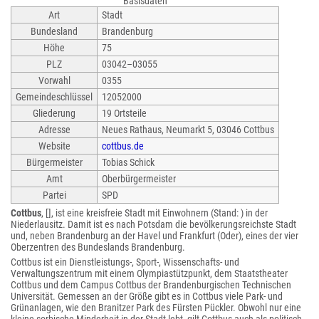
Basisdaten
Art
Stadt
Bundesland
Brandenburg
Höhe
75
PLZ
03042–03055
Vorwahl
0355
Gemeindeschlüssel
12052000
Gliederung
19 Ortsteile
Adresse
Neues Rathaus, Neumarkt 5, 03046 Cottbus
Website
cottbus.de
Bürgermeister
Tobias Schick
Amt
Oberbürgermeister
Partei
SPD
Cottbus
, [], ist eine kreisfreie Stadt mit Einwohnern (Stand: ) in der
Niederlausitz. Damit ist es nach Potsdam die bevölkerungsreichste Stadt
und, neben Brandenburg an der Havel und Frankfurt (Oder), eines der vier
Oberzentren des Bundeslands Brandenburg.
Cottbus ist ein Dienstleistungs-, Sport-, Wissenschafts- und
Verwaltungszentrum mit einem Olympiastützpunkt, dem Staatstheater
Cottbus und dem Campus Cottbus der Brandenburgischen Technischen
Universität. Gemessen an der Größe gibt es in Cottbus viele Park- und
Grünanlagen, wie den Branitzer Park des Fürsten Pückler. Obwohl nur eine