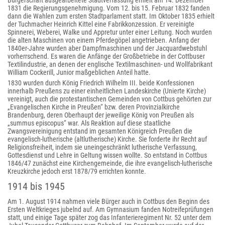
Bürgerschaft ausgearbeitete Stadtverfassung erhielt am 14. Dezember
1831 die Regierungsgenehmigung. Vom 12. bis 15. Februar 1832 fanden
dann die Wahlen zum ersten Stadtparlament statt. Im Oktober 1835 erhielt
der Tuchmacher Heinrich Kittel eine Fabrikkonzession. Er vereinigte
Spinnerei, Weberei, Walke und Appretur unter einer Leitung. Noch wurden
die alten Maschinen von einem Pferdegöpel angetrieben. Anfang der
1840er-Jahre wurden aber Dampfmaschinen und der Jacquardwebstuhl
vorherrschend. Es waren die Anfänge der Großbetriebe in der Cottbuser
Textilindustrie, an denen der englische Textilmaschinen- und Wollfabrikant
William Cockerill, Junior maßgeblichen Anteil hatte.
1830 wurden durch König Friedrich Wilhelm III. beide Konfessionen
innerhalb Preußens zu einer einheitlichen Landeskirche (Unierte Kirche)
vereinigt, auch die protestantischen Gemeinden von Cottbus gehörten zur
„Evangelischen Kirche in Preußen“ bzw. deren Provinzialkirche
Brandenburg, deren Oberhaupt der jeweilige König von Preußen als
„summus episcopus“ war. Als Reaktion auf diese staatliche
Zwangsvereinigung entstand im gesamten Königreich Preußen die
evangelisch-lutherische (altlutherische) Kirche. Sie forderte ihr Recht auf
Religionsfreiheit, indem sie uneingeschränkt lutherische Verfassung,
Gottesdienst und Lehre in Geltung wissen wollte. So entstand in Cottbus
1846/47 zunächst eine Kirchengemeinde, die ihre evangelisch-lutherische
Kreuzkirche jedoch erst 1878/79 errichten konnte.
1914 bis 1945
Am 1. August 1914 nahmen viele Bürger auch in Cottbus den Beginn des
Ersten Weltkrieges jubelnd auf. Am Gymnasium fanden Notreifeprüfungen
statt, und einige Tage später zog das Infanterieregiment Nr. 52 unter dem