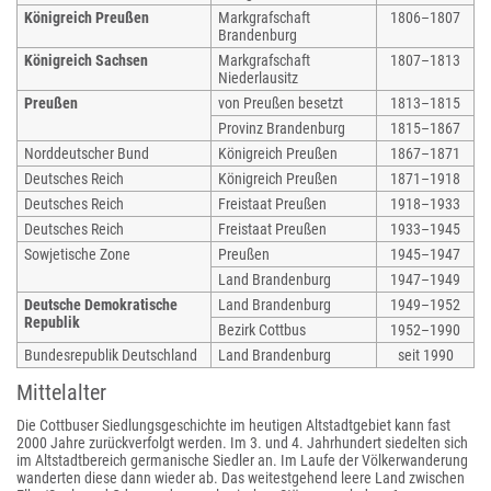
Königreich Preußen
Markgrafschaft
1806–1807
Brandenburg
Königreich Sachsen
Markgrafschaft
1807–1813
Niederlausitz
Preußen
von Preußen besetzt
1813–1815
Provinz Brandenburg
1815–1867
Norddeutscher Bund
Königreich Preußen
1867–1871
Deutsches Reich
Königreich Preußen
1871–1918
Deutsches Reich
Freistaat Preußen
1918–1933
Deutsches Reich
Freistaat Preußen
1933–1945
Sowjetische Zone
Preußen
1945–1947
Land Brandenburg
1947–1949
Deutsche Demokratische
Land Brandenburg
1949–1952
Republik
Bezirk Cottbus
1952–1990
Bundesrepublik Deutschland
Land Brandenburg
seit 1990
Mittelalter
Die Cottbuser Siedlungsgeschichte im heutigen Altstadtgebiet kann fast
2000 Jahre zurückverfolgt werden. Im 3. und 4. Jahrhundert siedelten sich
im Altstadtbereich germanische Siedler an. Im Laufe der Völkerwanderung
wanderten diese dann wieder ab. Das weitestgehend leere Land zwischen