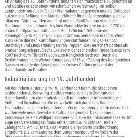
Ab Anfang des 18. Jahrhunderts siedelten sich französische Hugenotten an
und Cottbus erlebte einen wirtschaftlichen Aufschwung. Im selben
Jahrhundert wurde ein Teil der Wehranlagen abgerissen und die Cottbuser
nutzten das Gelände, um Maulbeerbäume für die Seidenspinnerzucht zu
pflanzen. Gärten wurden angelegt und die Stadt begann sich in alle
Richtungen auszudehnen. Seyfried Handschky fertigte im Jahr 1720 den
ersten Stadtplan von Cottbus an. Von 1756 bis 1763 tobte der
Siebenjährige Krieg, der sich auch in Cottbus bemerkbar machte: Wenn
auch keine direkten Kampfhandlungen stattfanden, so gab es doch
Durchzüge und Einquartierungen von Truppen. Die Herrschaft Cottbus als
brandenburgisch-preußische Exklave in der sächsischen Niederlausitz kam
1807 nach dem Tilsiter Frieden zum Königreich Sachsen. Durch die
Bestimmungen des Wiener Kongresses 1815 zur Teilung des Königreiches
Sachsen erfolgte der Anschluss des Kreises Cottbus mitsamt der
Niederlausitz an Preußen.
Industrialisierung im 19. Jahrhundert
Mit der Industrialisierung im 19. Jahrhundert nahm die Stadt einen
bedeutenden Aufschwung. Cottbus wurde zu einem Zentrum der
Niederlausitz – zu einer Industriestadt mit moderner Infrastruktur, mit
Kultur- und Sozialbauten. Sie entwickelte sich durch den Bau der
Eisenbahnen zu einem bedeutenden Verkehrsknotenpunkt. In dieser Zeit
wurden viele neue Gewerbe in Cottbus gegründet. Dazu gehören
beispielsweise eine Wollgarn-Spinnerei und eine Baumkuchen-Bäckerei. Im
Zuge des Verwaltungsaufbaus erhielt Cottbus im Oktober 1824 ein
Landgericht. Am 17. März 1831 wurde die revidierte Städteordnung
eingeführt. Die vom Landrat, dem Bürgermeister und Vertretern der