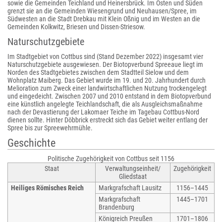
sowie die Gemeinden Teichland und Heinersbrück. Im Osten und Süden
grenzt sie an die Gemeinden Wiesengrund und Neuhausen/Spree, im
Südwesten an die Stadt Drebkau mit Klein Oßnig und im Westen an die
Gemeinden Kolkwitz, Briesen und Dissen-Striesow.
Naturschutzgebiete
Im Stadtgebiet von Cottbus sind (Stand Dezember 2022) insgesamt vier
Naturschutzgebiete ausgewiesen. Der Biotopverbund Spreeaue liegt im
Norden des Stadtgebietes zwischen dem Stadtteil Sielow und dem
Wohnplatz Maiberg. Das Gebiet wurde im 19. und 20. Jahrhundert durch
Melioration zum Zweck einer landwirtschaftlichen Nutzung trockengelegt
und eingedeicht. Zwischen 2007 und 2010 entstand in dem Biotopverbund
eine künstlich angelegte Teichlandschaft, die als Ausgleichsmaßnahme
nach der Devastierung der Lakomaer Teiche im Tagebau Cottbus-Nord
dienen sollte. Hinter Döbbrick erstreckt sich das Gebiet weiter entlang der
Spree bis zur Spreewehrmühle.
Geschichte
Politische Zugehörigkeit von Cottbus seit 1156
Staat
Verwaltungseinheit/
Zugehörigkeit
Gliedstaat
Heiliges Römisches Reich
Markgrafschaft Lausitz
1156–1445
Markgrafschaft
1445–1701
Brandenburg
Königreich Preußen
1701–1806