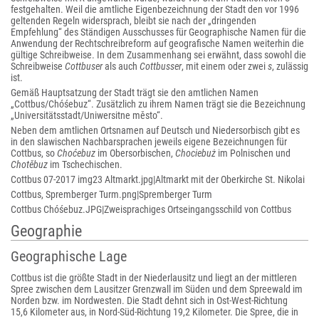
festgehalten. Weil die amtliche Eigenbezeichnung der Stadt den vor 1996
geltenden Regeln widersprach, bleibt sie nach der „dringenden
Empfehlung“ des Ständigen Ausschusses für Geographische Namen für die
Anwendung der Rechtschreibreform auf geografische Namen weiterhin die
gültige Schreibweise. In dem Zusammenhang sei erwähnt, dass sowohl die
Schreibweise
Cottbuser
als auch
Cottbusser
, mit einem oder zwei
s
, zulässig
ist.
Gemäß Hauptsatzung der Stadt trägt sie den amtlichen Namen
„Cottbus/Chóśebuz“. Zusätzlich zu ihrem Namen trägt sie die Bezeichnung
„Universitätsstadt/Uniwersitne město“.
Neben dem amtlichen Ortsnamen auf Deutsch und Niedersorbisch gibt es
in den slawischen Nachbarsprachen jeweils eigene Bezeichnungen für
Cottbus, so
Choćebuz
im Obersorbischen,
Chociebuż
im Polnischen und
Chotěbuz
im Tschechischen.
Cottbus 07-2017 img23 Altmarkt.jpg|Altmarkt mit der Oberkirche St. Nikolai
Cottbus, Spremberger Turm.png|Spremberger Turm
Cottbus Chóśebuz.JPG|Zweisprachiges Ortseingangsschild von Cottbus
Geographie
Geographische Lage
Cottbus ist die größte Stadt in der Niederlausitz und liegt an der mittleren
Spree zwischen dem Lausitzer Grenzwall im Süden und dem Spreewald im
Norden bzw. im Nordwesten. Die Stadt dehnt sich in Ost-West-Richtung
15,6 Kilometer aus, in Nord-Süd-Richtung 19,2 Kilometer. Die Spree, die in