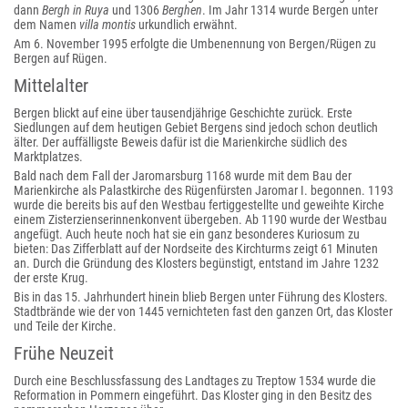
dann
Bergh in Ruya
und 1306
Berghen
. Im Jahr 1314 wurde Bergen unter
dem Namen
villa montis
urkundlich erwähnt.
Am 6. November 1995 erfolgte die Umbenennung von Bergen/Rügen zu
Bergen auf Rügen.
Mittelalter
Bergen blickt auf eine über tausendjährige Geschichte zurück. Erste
Siedlungen auf dem heutigen Gebiet Bergens sind jedoch schon deutlich
älter. Der auffälligste Beweis dafür ist die Marienkirche südlich des
Marktplatzes.
Bald nach dem Fall der Jaromarsburg 1168 wurde mit dem Bau der
Marienkirche als Palastkirche des Rügenfürsten Jaromar I. begonnen. 1193
wurde die bereits bis auf den Westbau fertiggestellte und geweihte Kirche
einem Zisterzienserinnenkonvent übergeben. Ab 1190 wurde der Westbau
angefügt. Auch heute noch hat sie ein ganz besonderes Kuriosum zu
bieten: Das Zifferblatt auf der Nordseite des Kirchturms zeigt 61 Minuten
an. Durch die Gründung des Klosters begünstigt, entstand im Jahre 1232
der erste Krug.
Bis in das 15. Jahrhundert hinein blieb Bergen unter Führung des Klosters.
Stadtbrände wie der von 1445 vernichteten fast den ganzen Ort, das Kloster
und Teile der Kirche.
Frühe Neuzeit
Durch eine Beschlussfassung des Landtages zu Treptow 1534 wurde die
Reformation in Pommern eingeführt. Das Kloster ging in den Besitz des