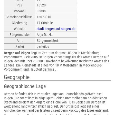
PLZ
18528
Vorwahl
03838
Gemeindeschlüssel
13073010
Gliederung
17 Ortsteile
Website
stadt-bergen-auf-ruegen.de
Bürgermeister
Anja Ratzke
Amt
Bürgermeisterin
Partei
parteilos
Bergen auf Rügen
liegt im Zentrum der Insel Rügen in Mecklenburg-
Vorpommern. Seit 2005 ist Bergen Verwaltungssitz des Amtes Bergen auf
Rügen, des mit über 20.000 Einwohnern bevölkerungsreichsten Amtes des
Landes. Die Kleinstadt ist eines von 18 Mittelzentren in Mecklenburg-
Vorpommern und Hauptort der Insel.
Geographie
Geographische Lage
Bergen befindet sich in zentraler Lage von Deutschlands größter Insel
Rügen. Die Stadt liegt in hügeligem Gebiet, unmittelbar am nordöstlichen
Stadtrand erreicht der Rugard eine Höhe von . Das Gebiet um Bergen ist
weitgehend landwirtschaftlich geprägt. Der Ort selbst liegt auf einer
Anhöhe, die während der letzten Eiszeit beim Rückzug des Eises entstand.