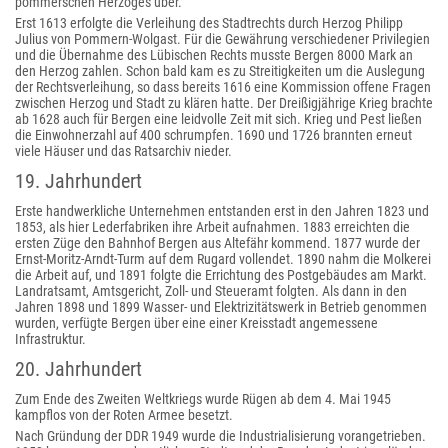
pommerschen Herzoges über.
Erst 1613 erfolgte die Verleihung des Stadtrechts durch Herzog Philipp
Julius von Pommern-Wolgast. Für die Gewährung verschiedener Privilegien
und die Übernahme des Lübischen Rechts musste Bergen 8000 Mark an
den Herzog zahlen. Schon bald kam es zu Streitigkeiten um die Auslegung
der Rechtsverleihung, so dass bereits 1616 eine Kommission offene Fragen
zwischen Herzog und Stadt zu klären hatte. Der Dreißigjährige Krieg brachte
ab 1628 auch für Bergen eine leidvolle Zeit mit sich. Krieg und Pest ließen
die Einwohnerzahl auf 400 schrumpfen. 1690 und 1726 brannten erneut
viele Häuser und das Ratsarchiv nieder.
19. Jahrhundert
Erste handwerkliche Unternehmen entstanden erst in den Jahren 1823 und
1853, als hier Lederfabriken ihre Arbeit aufnahmen. 1883 erreichten die
ersten Züge den Bahnhof Bergen aus Altefähr kommend. 1877 wurde der
Ernst-Moritz-Arndt-Turm auf dem Rugard vollendet. 1890 nahm die Molkerei
die Arbeit auf, und 1891 folgte die Errichtung des Postgebäudes am Markt.
Landratsamt, Amtsgericht, Zoll- und Steueramt folgten. Als dann in den
Jahren 1898 und 1899 Wasser- und Elektrizitätswerk in Betrieb genommen
wurden, verfügte Bergen über eine einer Kreisstadt angemessene
Infrastruktur.
20. Jahrhundert
Zum Ende des Zweiten Weltkriegs wurde Rügen ab dem 4. Mai 1945
kampflos von der Roten Armee besetzt.
Nach Gründung der DDR 1949 wurde die Industrialisierung vorangetrieben.