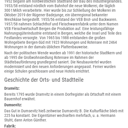
1952 begann am nordwestlichen Stadtrand der Bau des Industriegeländes.
1953/58 entstand nördlich vom Bahnhof die neue Molkerei, die täglich
300 t Milch verarbeitete. Hier wurde bis zur Schließung der Molkerei im
Oktober 2019 der Rügener Badejunge, ein überregional bekannter
Weichkäse hergestellt. 1955/56 entstand der VEB Brot- und Backwaren.
1957/58 nahmen Schlachthof und Fleischwarenfabrik unter dem Namen
VEB Fleischwirtschaft Bergen die Produktion auf. Eine leistungsfähige
Nahrungsgüterindustrie entstand in Bergen, welche die Insel und Teile des
Festlandes versorgte. Von 1965 bis 1988 entstanden die großen
Wohngebiete Bergen-Süd mit 1923 Wohnungen und Rotensee mit 2464
Wohnungen in der damals üblichen Plattenbauweise.
Nach der politischen Wende wurden ab 1991 der historische Stadtkern und
ab 1995 die Großwohnsiedlung Rotensee im Rahmen der
Städtebauförderung grundlegend saniert. Die Neubauviertel wurden
modernisiert und den neuen Anforderungen angepasst. Ferner wurden
einige Schulen geschlossen und neue Hotels errichtet.
Geschichte der Orts- und Stadtteile
Dramvitz:
Bereits 1795 wurde Dramvitz in einem Dorfregister als Ortschaft mit einem
Bauernhof erwähnt.
Dumsevitz:
Das Gut in Dumsevitz hieß zeitweise Dumsevitz B. Die Kulturfläche blieb mit
225 ha konstant. Die Eigentümer wechselten mehrfach, u. a. Hermann
Stuht, dann Anton Günther.
Fabrik: