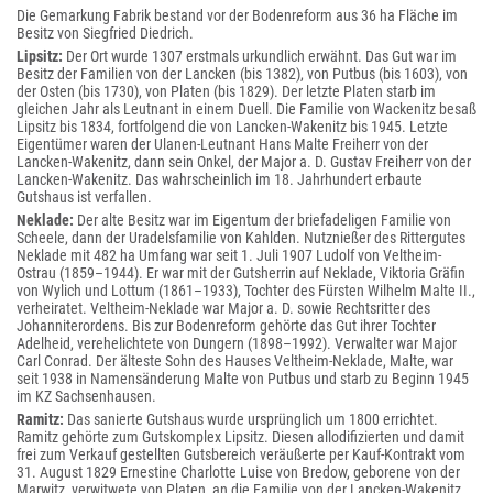
Die Gemarkung Fabrik bestand vor der Bodenreform aus 36 ha Fläche im
Besitz von Siegfried Diedrich.
Lipsitz:
Der Ort wurde 1307 erstmals urkundlich erwähnt. Das Gut war im
Besitz der Familien von der Lancken (bis 1382), von Putbus (bis 1603), von
der Osten (bis 1730), von Platen (bis 1829). Der letzte Platen starb im
gleichen Jahr als Leutnant in einem Duell. Die Familie von Wackenitz besaß
Lipsitz bis 1834, fortfolgend die von Lancken-Wakenitz bis 1945. Letzte
Eigentümer waren der Ulanen-Leutnant Hans Malte Freiherr von der
Lancken-Wakenitz, dann sein Onkel, der Major a. D. Gustav Freiherr von der
Lancken-Wakenitz. Das wahrscheinlich im 18. Jahrhundert erbaute
Gutshaus ist verfallen.
Neklade:
Der alte Besitz war im Eigentum der briefadeligen Familie von
Scheele, dann der Uradelsfamilie von Kahlden. Nutznießer des Rittergutes
Neklade mit 482 ha Umfang war seit 1. Juli 1907 Ludolf von Veltheim-
Ostrau (1859–1944). Er war mit der Gutsherrin auf Neklade, Viktoria Gräfin
von Wylich und Lottum (1861–1933), Tochter des Fürsten Wilhelm Malte II.,
verheiratet. Veltheim-Neklade war Major a. D. sowie Rechtsritter des
Johanniterordens. Bis zur Bodenreform gehörte das Gut ihrer Tochter
Adelheid, verehelichtete von Dungern (1898–1992). Verwalter war Major
Carl Conrad. Der älteste Sohn des Hauses Veltheim-Neklade, Malte, war
seit 1938 in Namensänderung Malte von Putbus und starb zu Beginn 1945
im KZ Sachsenhausen.
Ramitz:
Das sanierte Gutshaus wurde ursprünglich um 1800 errichtet.
Ramitz gehörte zum Gutskomplex Lipsitz. Diesen allodifizierten und damit
frei zum Verkauf gestellten Gutsbereich veräußerte per Kauf-Kontrakt vom
31. August 1829 Ernestine Charlotte Luise von Bredow, geborene von der
Marwitz, verwitwete von Platen, an die Familie von der Lancken-Wakenitz.