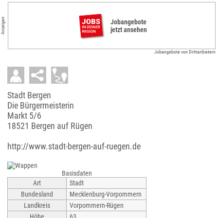
Anzeigen
Jobangebote
jetzt ansehen
Jobangebote von Drittanbietern
Stadt Bergen
Die Bürgermeisterin
Markt 5/6
18521 Bergen auf Rügen
http://www.stadt-bergen-auf-ruegen.de
Basisdaten
Art
Stadt
Bundesland
Mecklenburg-Vorpommern
Landkreis
Vorpommern-Rügen
Höhe
63