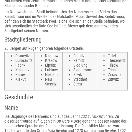
Nur unweit vom Zentrum entfernt befindet sich in nordöstlicher Richtung der
Kleine Jasmunder Bodden.
Im Nordwesten der Stadt befindet sich der Nonnensee, im Süden das
Kiebitzmoor und im Westen das Hofstädter Moor. Unweit des Kiebitzmoor,
befinden sich im Stadtpark zwei Teiche, die sich an der Stelle befinden, wo
sich ursprünglich der Rote See befand. Dieser gab dem angrenzenden
Stadtgebiet seinen Namen.
Stadtgliederung
Zu Bergen auf Rügen gehören folgende Ortsteile:
Dramvitz
Kluptow
Ramitz
Tetel
Dumsevitz
Krakow
Ramitz
Thesenvitz
Fabrik
Lipsitz
Siedlung
Tilzow
Kaiseritz
Lubkow
Siggermow
Trips
Karow
Neklade
Silvitz
Zirsevitz
Kiekut
Neu
Stadthof
Zittvitz
Sassitz
Streu
Geschichte
Name
Die Ursprünge des Namens sind auf das Jahr 1232 zurückzuführen. Zu
dieser Zeit wurde auf Rügen ein Ort
Gora
= Berg genannt, dessen Name der
polabischen Sprache der Ranen entsprang. Die Roeskilder Matrikel von
1294 erwähnte den Ort als
Villa Berghe
und 1278 schrieb man
Berghe
, 1302