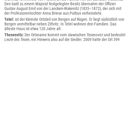
Den bald zu einem Majorat festgelegten Besitz übernahm der Offizier
Gustav August Emil von der Lancken-Wakenitz (1835–1872), der sich mit
der Professorentochter Anna Briese aus Putbus verheiratete.
Tetel:
ist der kleinste Ortsteil von Bergen auf Rügen. Er liegt südöstlich von
Bergen unmittelbar neben Zittvitz. In Tetel wohnen drei Familien. Das
älteste Haus ist etwa 120 Jahre alt.
Thesenvitz:
Der Ortsname kommt vom slawischen
Tesenovici
und bedeutet
Leute des Tesen
, ein Hinweis also auf die Siedler. 2009 hatte der Ort 399
Einwohner.
Trips:
Im Jahre 1763 erwarb der Oberst Ritter Rutger von Barnekow-Ralswiek
mehrere Besitzungen auf Rügen, auch die Herrschaft Streu, sowie Trips und
andere Dörfer. 1772 erbte diesen Komplex samt Kirchenpatronat dessen
Sohn, der Rittmeister von Barnekow. 1780 übernahm für 18000 Reichstaler
Malte Friedrich von Putbus große Teile der Besitzungen. Trips verblieb dann
als Teil von Silvitz dem Hause Putbus bis zu den Enteignungen 1944/45.
Zirsevitz:
Der 39 ha große Hof des Erick Brinkmann war vor der Bodenreform an Erich
Ockermann verpachtet.
Zittvitz:
Zwei größere Landwirtschaftshöfe der Familien A. Beckmann und H. Bruhn,
mit jeweils um die 25 ha Bestand, weisen die
Pommerschen
Landwirtschaftlichen Adressbücher
für Zittvitz aus.
Bergen Süd:
ist der bevölkerungsreichste Stadtteil von Bergen. Er besteht
hauptsächlich aus Plattenbauten und wurde Mitte der 1960er Jahre erbaut.