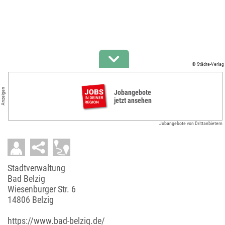
© Städte-Verlag
Anzeigen
Jobangebote
jetzt ansehen
Jobangebote von Drittanbietern
Stadtverwaltung
Bad Belzig
Wiesenburger Str. 6
14806 Belzig
https://www.bad-belzig.de/