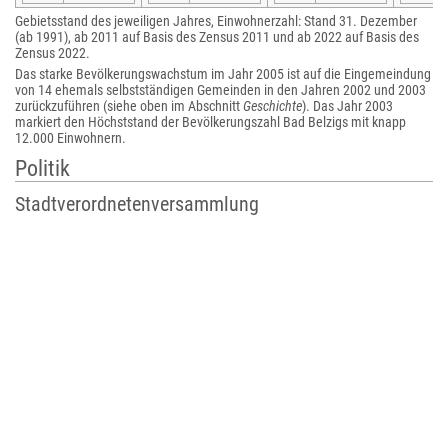
Gebietsstand des jeweiligen Jahres, Einwohnerzahl: Stand 31. Dezember
(ab 1991), ab 2011 auf Basis des Zensus 2011 und ab 2022 auf Basis des
Zensus 2022.
Das starke Bevölkerungswachstum im Jahr 2005 ist auf die Eingemeindung
von 14 ehemals selbstständigen Gemeinden in den Jahren 2002 und 2003
zurückzuführen (siehe oben im Abschnitt
Geschichte
). Das Jahr 2003
markiert den Höchststand der Bevölkerungszahl Bad Belzigs mit knapp
12.000 Einwohnern.
Politik
Stadtverordnetenversammlung
Die Stadtverordnetenversammlung von Bad Belzig besteht aus 22
Mitgliedern und dem hauptamtlichen Bürgermeister. Die Kommunalwahl
am 9. Juni 2024 führte bei einer Wahlbeteiligung von 66,9 % zu folgendem
Ergebnis:
Partei / Wählergruppe || Stimmenanteil
Stimmenanteil
2019 || Sitze
2024 || Sitze
2019
2024
SPD
23,2 %
5
16,1
4
%
AfD
6,0 %
1
14,2
3
%
CDU
13,9 %
3
14,0
3