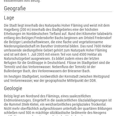
existierenden Amt Belzig.
Geografie
Lage
Die Stadt liegt innerhalb des Naturparks Hoher Fläming und weist mit dem
Hagelberg (200 m) innerhalb des Stadtgebietes eine der höchsten
Erhebungen im Norddeutschen Tiefland auf. Rund drei Kilometer talabwärts
entlang des Belziger/Fredersdorfer Bachs beginnen am Ortsteil Fredersdorf
die Belziger Landschaftswiesen, die eine flache und vegetationsarme
Niederungslandschaft im Baruther Urstromtal bilden. Das rund 7600 Hektar
umfassende siedlungsfreie Gebiet gehört zum Naturpark Hoher Fläming
und ist seit dem 1. Juli 2005 mit einem Teil von rund 4500 Hektar als
Naturschutzgebiet ausgewiesen. Es bildet zudem eines der letzten
Refugien für die Großtrappe in Deutschland. Flüsse im Stadtgebiet sind die
Temnitz und das Verlorenwasser. Nebenfluss der Temnitz ist der
Bullenberger Bach, des Verlorenwassers der Briesener Bach.
Im heutigen Stadtgebiet, nordwestlich der Kernstadt zwischen Weitzgrund
und Verlorenwasser, war der geographische Mittelpunkt der DDR.
Geologie
Belzig liegt am Nordrand des Flämings, eines saalezeitlichen
Endmoränenzuges. Eingetieft in die saalezeitlichen Glazialablagerungen ist
die Rummel
Steile Kieten
, ein weichselzeitliches periglaziales Trockental.
Nicht mehr oberflächlich aufgeschlossen unterhalb der quartären Bildungen
schließen rund 500 m mächtige siliziklastische Sedimente des Neogens