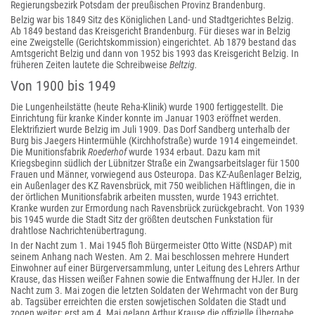
Regierungsbezirk Potsdam der preußischen Provinz Brandenburg.
Belzig war bis 1849 Sitz des Königlichen Land- und Stadtgerichtes Belzig.
Ab 1849 bestand das Kreisgericht Brandenburg. Für dieses war in Belzig
eine Zweigstelle (Gerichtskommission) eingerichtet. Ab 1879 bestand das
Amtsgericht Belzig und dann von 1952 bis 1993 das Kreisgericht Belzig. In
früheren Zeiten lautete die Schreibweise
Beltzig.
Von 1900 bis 1949
Die Lungenheilstätte (heute Reha-Klinik) wurde 1900 fertiggestellt. Die
Einrichtung für kranke Kinder konnte im Januar 1903 eröffnet werden.
Elektrifiziert wurde Belzig im Juli 1909. Das Dorf Sandberg unterhalb der
Burg bis Jaegers Hintermühle (Kirchhofstraße) wurde 1914 eingemeindet.
Die Munitionsfabrik
Roederhof
wurde 1934 erbaut. Dazu kam mit
Kriegsbeginn südlich der Lübnitzer Straße ein Zwangsarbeitslager für 1500
Frauen und Männer, vorwiegend aus Osteuropa. Das KZ-Außenlager Belzig,
ein Außenlager des KZ Ravensbrück, mit 750 weiblichen Häftlingen, die in
der örtlichen Munitionsfabrik arbeiten mussten, wurde 1943 errichtet.
Kranke wurden zur Ermordung nach Ravensbrück zurückgebracht. Von 1939
bis 1945 wurde die Stadt Sitz der größten deutschen Funkstation für
drahtlose Nachrichtenübertragung.
In der Nacht zum 1. Mai 1945 floh Bürgermeister Otto Witte (NSDAP) mit
seinem Anhang nach Westen. Am 2. Mai beschlossen mehrere Hundert
Einwohner auf einer Bürgerversammlung, unter Leitung des Lehrers Arthur
Krause, das Hissen weißer Fahnen sowie die Entwaffnung der HJ
ler. In der
Nacht zum 3. Mai zogen die letzten Soldaten der Wehrmacht von der Burg
ab. Tagsüber erreichten die ersten sowjetischen Soldaten die Stadt und
zogen weiter; erst am 4. Mai gelang Arthur Krause die offizielle Übergabe