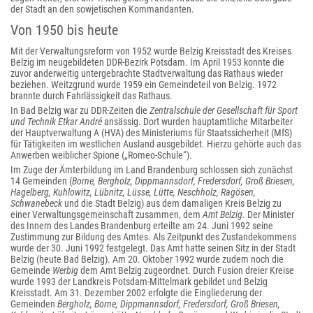
der Stadt an den sowjetischen Kommandanten.
Von 1950 bis heute
Mit der Verwaltungsreform von 1952 wurde Belzig Kreisstadt des Kreises
Belzig im neugebildeten DDR-Bezirk Potsdam. Im April 1953 konnte die
zuvor anderweitig untergebrachte Stadtverwaltung das Rathaus wieder
beziehen. Weitzgrund wurde 1959 ein Gemeindeteil von Belzig. 1972
brannte durch Fahrlässigkeit das Rathaus.
In Bad Belzig war zu DDR-Zeiten die
Zentralschule der Gesellschaft für Sport
und Technik Etkar André
ansässig. Dort wurden hauptamtliche Mitarbeiter
der Hauptverwaltung A (HVA) des Ministeriums für Staatssicherheit (MfS)
für Tätigkeiten im westlichen Ausland ausgebildet. Hierzu gehörte auch das
Anwerben weiblicher Spione („Romeo-Schule“).
Im Zuge der Ämterbildung im Land Brandenburg schlossen sich zunächst
14 Gemeinden (
Borne, Bergholz, Dippmannsdorf, Fredersdorf, Groß Briesen,
Hagelberg, Kuhlowitz, Lübnitz, Lüsse, Lütte, Neschholz, Ragösen,
Schwanebeck
und die Stadt Belzig) aus dem damaligen Kreis Belzig zu
einer Verwaltungsgemeinschaft zusammen, dem
Amt Belzig.
Der Minister
des Innern des Landes Brandenburg erteilte am 24. Juni 1992 seine
Zustimmung zur Bildung des Amtes. Als Zeitpunkt des Zustandekommens
wurde der 30. Juni 1992 festgelegt. Das Amt hatte seinen Sitz in der Stadt
Belzig (heute Bad Belzig). Am 20. Oktober 1992 wurde zudem noch die
Gemeinde
Werbig
dem Amt Belzig zugeordnet. Durch Fusion dreier Kreise
wurde 1993 der Landkreis Potsdam-Mittelmark gebildet und Belzig
Kreisstadt. Am 31. Dezember 2002 erfolgte die Eingliederung der
Gemeinden
Bergholz, Borne, Dippmannsdorf, Fredersdorf, Groß Briesen,