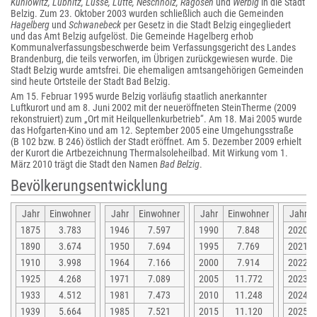
Kuhlowitz, Lübnitz, Lüsse, Lütte, Neschholz, Ragösen
und
Werbig
in die Stadt
Belzig. Zum 23. Oktober 2003 wurden schließlich auch die Gemeinden
Hagelberg
und
Schwanebeck
per Gesetz in die Stadt Belzig eingegliedert
und das Amt Belzig aufgelöst. Die Gemeinde Hagelberg erhob
Kommunalverfassungsbeschwerde beim Verfassungsgericht des Landes
Brandenburg, die teils verworfen, im Übrigen zurückgewiesen wurde. Die
Stadt Belzig wurde amtsfrei. Die ehemaligen amtsangehörigen Gemeinden
sind heute Ortsteile der Stadt Bad Belzig.
Am 15. Februar 1995 wurde Belzig vorläufig staatlich anerkannter
Luftkurort und am 8. Juni 2002 mit der neueröffneten SteinTherme (2009
rekonstruiert) zum „Ort mit Heilquellenkurbetrieb“. Am 18. Mai 2005 wurde
das Hofgarten-Kino und am 12. September 2005 eine Umgehungsstraße
(B 102 bzw. B 246) östlich der Stadt eröffnet. Am 5. Dezember 2009 erhielt
der Kurort die Artbezeichnung Thermalsoleheilbad. Mit Wirkung vom 1.
März 2010 trägt die Stadt den Namen
Bad Belzig
.
Bevölkerungsentwicklung
Jahr
Einwohner
Jahr
Einwohner
Jahr
Einwohner
Jahr
1875
3.783
1946
7.597
1990
7.848
2020
1890
3.674
1950
7.694
1995
7.769
2021
1910
3.998
1964
7.166
2000
7.914
2022
1925
4.268
1971
7.089
2005
11.772
2023
1933
4.512
1981
7.473
2010
11.248
2024
1939
5.664
1985
7.521
2015
11.120
2025