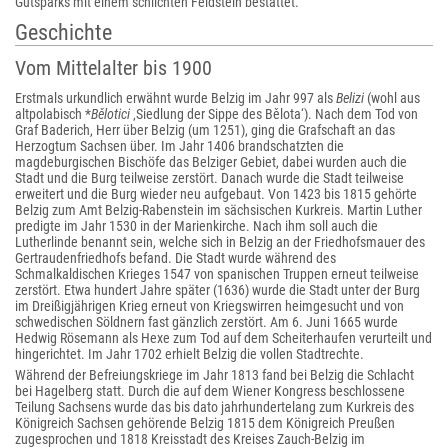
Gutsparks mit einem schlichten Feldstein bestattet.
Geschichte
Vom Mittelalter bis 1900
Erstmals urkundlich erwähnt wurde Belzig im Jahr 997 als
Belizi
(wohl aus
altpolabisch *
Bělotici
‚Siedlung der Sippe des Bělota‘). Nach dem Tod von
Graf Baderich, Herr über Belzig (um 1251), ging die Grafschaft an das
Herzogtum Sachsen über. Im Jahr 1406 brandschatzten die
magdeburgischen Bischöfe das Belziger Gebiet, dabei wurden auch die
Stadt und die Burg teilweise zerstört. Danach wurde die Stadt teilweise
erweitert und die Burg wieder neu aufgebaut. Von 1423 bis 1815 gehörte
Belzig zum Amt Belzig-Rabenstein im sächsischen Kurkreis. Martin Luther
predigte im Jahr 1530 in der Marienkirche. Nach ihm soll auch die
Lutherlinde benannt sein, welche sich in Belzig an der Friedhofsmauer des
Gertraudenfriedhofs befand. Die Stadt wurde während des
Schmalkaldischen Krieges 1547 von spanischen Truppen erneut teilweise
zerstört. Etwa hundert Jahre später (1636) wurde die Stadt unter der Burg
im Dreißigjährigen Krieg erneut von Kriegswirren heimgesucht und von
schwedischen Söldnern fast gänzlich zerstört. Am 6. Juni 1665 wurde
Hedwig Rösemann als Hexe zum Tod auf dem Scheiterhaufen verurteilt und
hingerichtet. Im Jahr 1702 erhielt Belzig die vollen Stadtrechte.
Während der Befreiungskriege im Jahr 1813 fand bei Belzig die Schlacht
bei Hagelberg statt. Durch die auf dem Wiener Kongress beschlossene
Teilung Sachsens wurde das bis dato jahrhundertelang zum Kurkreis des
Königreich Sachsen gehörende Belzig 1815 dem Königreich Preußen
zugesprochen und 1818 Kreisstadt des Kreises Zauch-Belzig im