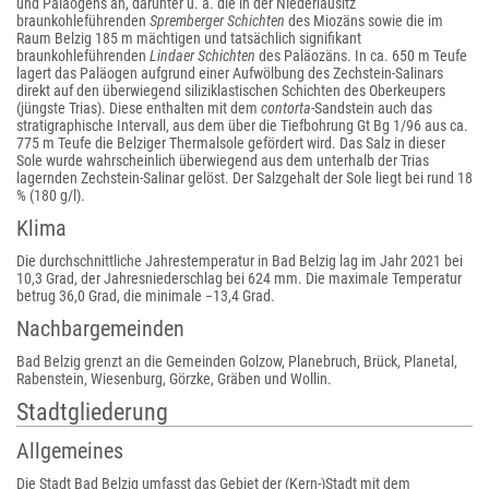
und Paläogens an, darunter u. a. die in der Niederlausitz
braunkohleführenden
Spremberger Schichten
des Miozäns sowie die im
Raum Belzig 185 m mächtigen und tatsächlich signifikant
braunkohleführenden
Lindaer Schichten
des Paläozäns. In ca. 650 m Teufe
lagert das Paläogen aufgrund einer Aufwölbung des Zechstein-Salinars
direkt auf den überwiegend siliziklastischen Schichten des Oberkeupers
(jüngste Trias). Diese enthalten mit dem
contorta
-Sandstein auch das
stratigraphische Intervall, aus dem über die Tiefbohrung Gt Bg 1/96 aus ca.
775 m Teufe die Belziger Thermalsole gefördert wird. Das Salz in dieser
Sole wurde wahrscheinlich überwiegend aus dem unterhalb der Trias
lagernden Zechstein-Salinar gelöst. Der Salzgehalt der Sole liegt bei rund 18
% (180 g/l).
Klima
Die durchschnittliche Jahrestemperatur in Bad Belzig lag im Jahr 2021 bei
10,3 Grad, der Jahresniederschlag bei 624 mm. Die maximale Temperatur
betrug 36,0 Grad, die minimale −13,4 Grad.
Nachbargemeinden
Bad Belzig grenzt an die Gemeinden Golzow, Planebruch, Brück, Planetal,
Rabenstein, Wiesenburg, Görzke, Gräben und Wollin.
Stadtgliederung
Allgemeines
Die Stadt Bad Belzig umfasst das Gebiet der (Kern-)Stadt mit dem