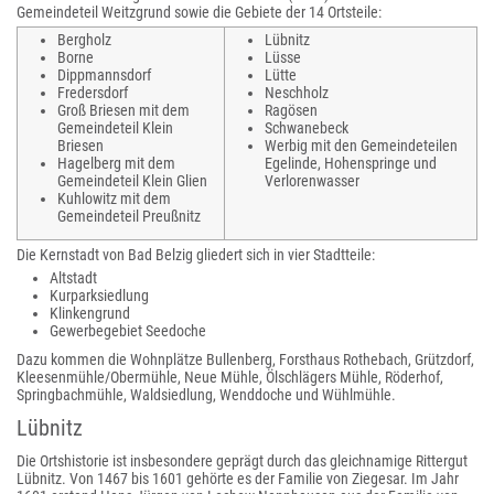
Gemeindeteil Weitzgrund sowie die Gebiete der 14 Ortsteile:
Bergholz
Lübnitz
Borne
Lüsse
Dippmannsdorf
Lütte
Fredersdorf
Neschholz
Groß Briesen mit dem
Ragösen
Gemeindeteil Klein
Schwanebeck
Briesen
Werbig mit den Gemeindeteilen
Hagelberg mit dem
Egelinde, Hohenspringe und
Gemeindeteil Klein Glien
Verlorenwasser
Kuhlowitz mit dem
Gemeindeteil Preußnitz
Die Kernstadt von Bad Belzig gliedert sich in vier Stadtteile:
Altstadt
Kurparksiedlung
Klinkengrund
Gewerbegebiet Seedoche
Dazu kommen die Wohnplätze Bullenberg, Forsthaus Rothebach, Grützdorf,
Kleesenmühle/Obermühle, Neue Mühle, Ölschlägers Mühle, Röderhof,
Springbachmühle, Waldsiedlung, Wenddoche und Wühlmühle.
Lübnitz
Die Ortshistorie ist insbesondere geprägt durch das gleichnamige Rittergut
Lübnitz. Von 1467 bis 1601 gehörte es der Familie von Ziegesar. Im Jahr