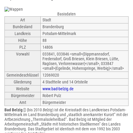
Basisdaten
Art
Stadt
Bundesland
Brandenburg
Landkreis
Potsdam-Mittelmark
Höhe
88
PLZ
14806
Vorwahl
033841, 033846 <small>(Dippmannsdorf,
Fredersdorf, Groß Briesen, Klein Briesen, Lütte,
Ragösen, Verlorenwasser)</small>, 033847
<small>(Egelinde, Hohenspringe, Werbig)</small>
Gemeindeschlüssel
12069020
Gliederung
4 Stadtteile und 14 Ortsteile
Website
www.bad-belzig.de
Bürgermeister
Robert Pulz
Amt
Bürgermeister
Bad Belzig
[] (bis 2010
Belzig
) ist die Kreisstadt des Landkreises Potsdam-
Mittelmark im Land Brandenburg und „staatlich anerkannter Kurort“ mit der
Artbezeichnung „Thermalsoleheilbad“. Bad Belzig ist Mitglied der
Arbeitsgemeinschaft „Städte mit historischen Stadtkernen“ des Landes
Brandenburg. Das Stadtgebiet ist identisch mit dem von 1992 bis 2003