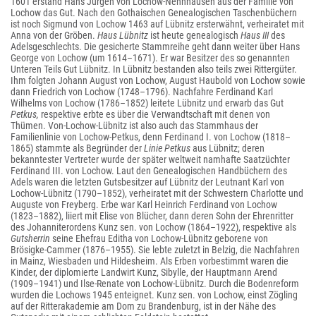
1601 erstand Hans Jürgen von Lochow-Nennhausen aus der Familie von
Lochow das Gut. Nach den Gothaischen Genealogischen Taschenbüchern
ist noch Sigmund von Lochow 1463 auf Lübnitz ersterwähnt, verheiratet mit
Anna von der Gröben.
Haus Lübnitz
ist heute genealogisch
Haus III
des
Adelsgeschlechts. Die gesicherte Stammreihe geht dann weiter über Hans
George von Lochow (um 1614–1671). Er war Besitzer des so genannten
Unteren Teils Gut Lübnitz. In Lübnitz bestanden also teils zwei Rittergüter.
Ihm folgten Johann August von Lochow, August Haubold von Lochow sowie
dann Friedrich von Lochow (1748–1796). Nachfahre Ferdinand Karl
Wilhelms von Lochow (1786–1852) leitete Lübnitz und erwarb das Gut
Petkus,
respektive erbte es über die Verwandtschaft mit denen von
Thümen. Von-Lochow-Lübnitz ist also auch das Stammhaus der
Familienlinie von Lochow-Petkus, denn Ferdinand I. von Lochow (1818–
1865) stammte als Begründer der
Linie Petkus
aus Lübnitz; deren
bekanntester Vertreter wurde der später weltweit namhafte Saatzüchter
Ferdinand III. von Lochow. Laut den Genealogischen Handbüchern des
Adels waren die letzten Gutsbesitzer auf Lübnitz der Leutnant Karl von
Lochow-Lübnitz (1790–1852), verheiratet mit der Schwestern Charlotte und
Auguste von Freyberg. Erbe war Karl Heinrich Ferdinand von Lochow
(1823–1882), liiert mit Elise von Blücher, dann deren Sohn der Ehrenritter
des Johanniterordens Kunz sen. von Lochow (1864–1922), respektive als
Gutsherrin
seine Ehefrau Editha von Lochow-Lübnitz geborene von
Brösigke-Cammer (1876–1955). Sie lebte zuletzt in Belzig, die Nachfahren
in Mainz, Wiesbaden und Hildesheim. Als Erben vorbestimmt waren die
Kinder, der diplomierte Landwirt Kunz, Sibylle, der Hauptmann Arend
(1909–1941) und Ilse-Renate von Lochow-Lübnitz. Durch die Bodenreform
wurden die Lochows 1945 enteignet. Kunz sen. von Lochow, einst Zögling
auf der Ritterakademie am Dom zu Brandenburg, ist in der Nähe des