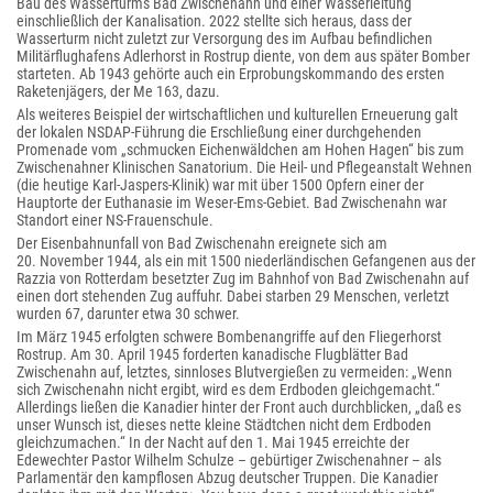
Bau des Wasserturms Bad Zwischenahn und einer Wasserleitung
einschließlich der Kanalisation. 2022 stellte sich heraus, dass der
Wasserturm nicht zuletzt zur Versorgung des im Aufbau befindlichen
Militärflughafens Adlerhorst in Rostrup diente, von dem aus später Bomber
starteten. Ab 1943 gehörte auch ein Erprobungskommando des ersten
Raketenjägers, der Me 163, dazu.
Als weiteres Beispiel der wirtschaftlichen und kulturellen Erneuerung galt
der lokalen NSDAP-Führung die Erschließung einer durchgehenden
Promenade vom „schmucken Eichenwäldchen am Hohen Hagen“ bis zum
Zwischenahner Klinischen Sanatorium. Die Heil- und Pflegeanstalt Wehnen
(die heutige Karl-Jaspers-Klinik) war mit über 1500 Opfern einer der
Hauptorte der Euthanasie im Weser-Ems-Gebiet. Bad Zwischenahn war
Standort einer NS-Frauenschule.
Der Eisenbahnunfall von Bad Zwischenahn ereignete sich am
20. November 1944, als ein mit 1500 niederländischen Gefangenen aus der
Razzia von Rotterdam besetzter Zug im Bahnhof von Bad Zwischenahn auf
einen dort stehenden Zug auffuhr. Dabei starben 29 Menschen, verletzt
wurden 67, darunter etwa 30 schwer.
Im März 1945 erfolgten schwere Bombenangriffe auf den Fliegerhorst
Rostrup. Am 30. April 1945 forderten kanadische Flugblätter Bad
Zwischenahn auf, letztes, sinnloses Blutvergießen zu vermeiden: „Wenn
sich Zwischenahn nicht ergibt, wird es dem Erdboden gleichgemacht.“
Allerdings ließen die Kanadier hinter der Front auch durchblicken, „daß es
unser Wunsch ist, dieses nette kleine Städtchen nicht dem Erdboden
gleichzumachen.“ In der Nacht auf den 1. Mai 1945 erreichte der
Edewechter Pastor Wilhelm Schulze – gebürtiger Zwischenahner – als
Parlamentär den kampflosen Abzug deutscher Truppen. Die Kanadier