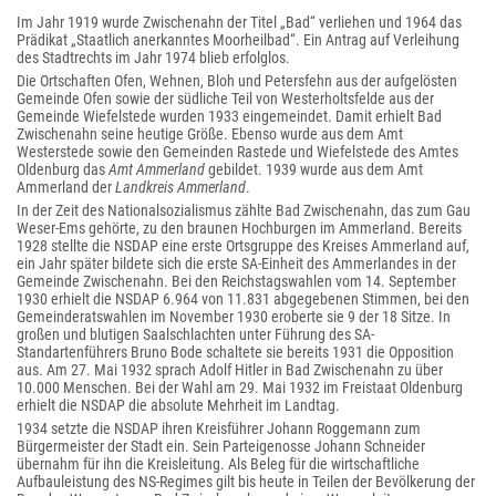
Im Jahr 1919 wurde Zwischenahn der Titel „Bad“ verliehen und 1964 das
Prädikat „Staatlich anerkanntes Moorheilbad“. Ein Antrag auf Verleihung
des Stadtrechts im Jahr 1974 blieb erfolglos.
Die Ortschaften Ofen, Wehnen, Bloh und Petersfehn aus der aufgelösten
Gemeinde Ofen sowie der südliche Teil von Westerholtsfelde aus der
Gemeinde Wiefelstede wurden 1933 eingemeindet. Damit erhielt Bad
Zwischenahn seine heutige Größe. Ebenso wurde aus dem Amt
Westerstede sowie den Gemeinden Rastede und Wiefelstede des Amtes
Oldenburg das
Amt Ammerland
gebildet. 1939 wurde aus dem Amt
Ammerland der
Landkreis Ammerland
.
In der Zeit des Nationalsozialismus zählte Bad Zwischenahn, das zum Gau
Weser-Ems gehörte, zu den braunen Hochburgen im Ammerland. Bereits
1928 stellte die NSDAP eine erste Ortsgruppe des Kreises Ammerland auf,
ein Jahr später bildete sich die erste SA-Einheit des Ammerlandes in der
Gemeinde Zwischenahn. Bei den Reichstagswahlen vom 14. September
1930 erhielt die NSDAP 6.964 von 11.831 abgegebenen Stimmen, bei den
Gemeinderatswahlen im November 1930 eroberte sie 9 der 18 Sitze. In
großen und blutigen Saalschlachten unter Führung des SA-
Standartenführers Bruno Bode schaltete sie bereits 1931 die Opposition
aus. Am 27. Mai 1932 sprach Adolf Hitler in Bad Zwischenahn zu über
10.000 Menschen. Bei der Wahl am 29. Mai 1932 im Freistaat Oldenburg
erhielt die NSDAP die absolute Mehrheit im Landtag.
1934 setzte die NSDAP ihren Kreisführer Johann Roggemann zum
Bürgermeister der Stadt ein. Sein Parteigenosse Johann Schneider
übernahm für ihn die Kreisleitung. Als Beleg für die wirtschaftliche
Aufbauleistung des NS-Regimes gilt bis heute in Teilen der Bevölkerung der