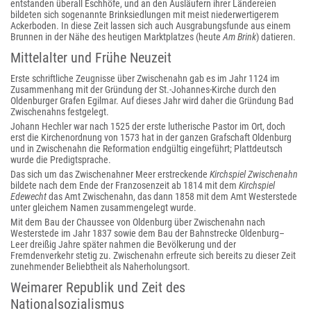
entstanden überall Eschhöfe, und an den Ausläufern ihrer Ländereien
bildeten sich sogenannte Brinksiedlungen mit meist niederwertigerem
Ackerboden. In diese Zeit lassen sich auch Ausgrabungsfunde aus einem
Brunnen in der Nähe des heutigen Marktplatzes (heute
Am Brink
) datieren.
Mittelalter und Frühe Neuzeit
Erste schriftliche Zeugnisse über Zwischenahn gab es im Jahr 1124 im
Zusammenhang mit der Gründung der St.-Johannes-Kirche durch den
Oldenburger Grafen Egilmar. Auf dieses Jahr wird daher die Gründung Bad
Zwischenahns festgelegt.
Johann Hechler war nach 1525 der erste lutherische Pastor im Ort, doch
erst die Kirchenordnung von 1573 hat in der ganzen Grafschaft Oldenburg
und in Zwischenahn die Reformation endgültig eingeführt; Plattdeutsch
wurde die Predigtsprache.
Das sich um das Zwischenahner Meer erstreckende
Kirchspiel Zwischenahn
bildete nach dem Ende der Franzosenzeit ab 1814 mit dem
Kirchspiel
Edewecht
das Amt Zwischenahn, das dann 1858 mit dem Amt Westerstede
unter gleichem Namen zusammengelegt wurde.
Mit dem Bau der Chaussee von Oldenburg über Zwischenahn nach
Westerstede im Jahr 1837 sowie dem Bau der Bahnstrecke Oldenburg–
Leer dreißig Jahre später nahmen die Bevölkerung und der
Fremdenverkehr stetig zu. Zwischenahn erfreute sich bereits zu dieser Zeit
zunehmender Beliebtheit als Naherholungsort.
Weimarer Republik und Zeit des
Nationalsozialismus