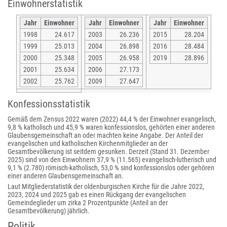
Einwohnerstatistik
Jahr
Einwohner
Jahr
Einwohner
Jahr
Einwohner
1998
24.617
2003
26.236
2015
28.204
1999
25.013
2004
26.898
2016
28.484
2000
25.348
2005
26.958
2019
28.896
2001
25.634
2006
27.173
2002
25.762
2009
27.647
Konfessionsstatistik
Gemäß dem Zensus 2022 waren (2022) 44,4 % der Einwohner evangelisch,
9,8 % katholisch und 45,9 % waren konfessionslos, gehörten einer anderen
Glaubensgemeinschaft an oder machten keine Angabe. Der Anteil der
evangelischen und katholischen Kirchenmitglieder an der
Gesamtbevölkerung ist seitdem gesunken. Derzeit (Stand 31. Dezember
2025) sind von den Einwohnern 37,9 % (11.565) evangelisch-lutherisch und
9,1 % (2.780) römisch-katholisch, 53,0 % sind konfessionslos oder gehören
einer anderen Glaubensgemeinschaft an.
Laut Mitgliederstatistik der oldenburgischen Kirche für die Jahre 2022,
2023, 2024 und 2025 gab es einen Rückgang der evangelischen
Gemeindeglieder um zirka 2 Prozentpunkte (Anteil an der
Gesamtbevölkerung) jährlich.
Politik