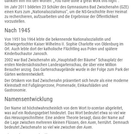
dankten ihm mit den Worten: „You have done a great work this night“.
Im Jahr 2011 bildeten 23 Schüler des Gymnasiums Bad Zwischenahn (GZE)
einen Kurs zum „Nationalsozialismus“, um die NS-Geschichte ihrer Heimat
zu recherchieren, aufzuarbeiten und die Ergebnisse der Öffentlichkeit
vorzustellen.
Nach 1945
Von 1951 bis 1964 lebte die bekennende Nationalsozialistin und
Schwiegertochter Kaiser Wilhelms II. Sophie Charlotte von Oldenburg im
Ort. Auch lebte dort der katholische Flüchtling aus Polen und spätere
Kinderbuchautor Janosch.
2002 war Bad Zwischenahn als „Hauptstadt der Bäume“ Schauplatz der
ersten Niedersächsischen Landesgartenschau, die über eine Million
Besucher anzog. Das Gartenschaugelände wurde in der Folge zum Park der
Gärten weiterentwickelt.
Der Ortskern von Bad Zwischenahn präsentiert sich heute als eine moderne
Kleinstadt mit Fußgängerzone, Promenade, Einkaufsläden und
Gastronomie.
Namensentwicklung
Der Name ist höchstwahrscheinlich von dem Wort
to-scentan
abgeleitet,
was auf ein Rodungsgebiet hindeutet. Das Wort bedeutet etwa so viel wie
das
Herausgeschnittene
. Eine andere Theorie besagt, dass der Name auf
die Lage zwischen mehreren kleinen Flüssen, den
Auen
, herrührt. Demnach
bedeutet
Zwischenahn
so viel wie
zwischen den Auen
.