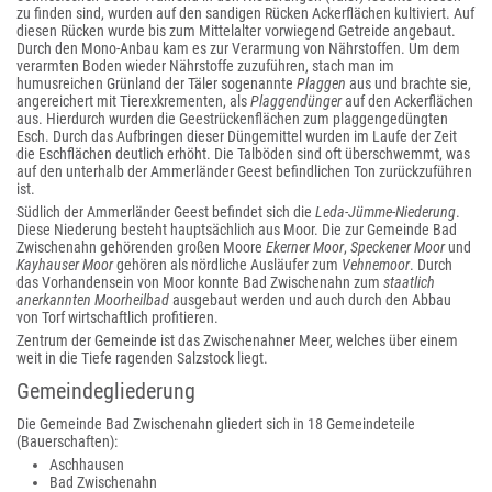
zu finden sind, wurden auf den sandigen Rücken Ackerflächen kultiviert. Auf
diesen Rücken wurde bis zum Mittelalter vorwiegend Getreide angebaut.
Durch den Mono-Anbau kam es zur Verarmung von Nährstoffen. Um dem
verarmten Boden wieder Nährstoffe zuzuführen, stach man im
humusreichen Grünland der Täler sogenannte
Plaggen
aus und brachte sie,
angereichert mit Tierexkrementen, als
Plaggendünger
auf den Ackerflächen
aus. Hierdurch wurden die Geestrückenflächen zum plaggengedüngten
Esch. Durch das Aufbringen dieser Düngemittel wurden im Laufe der Zeit
die Eschflächen deutlich erhöht. Die Talböden sind oft überschwemmt, was
auf den unterhalb der Ammerländer Geest befindlichen Ton zurückzuführen
ist.
Südlich der Ammerländer Geest befindet sich die
Leda-Jümme-Niederung
.
Diese Niederung besteht hauptsächlich aus Moor. Die zur Gemeinde Bad
Zwischenahn gehörenden großen Moore
Ekerner Moor
,
Speckener Moor
und
Kayhauser Moor
gehören als nördliche Ausläufer zum
Vehnemoor
. Durch
das Vorhandensein von Moor konnte Bad Zwischenahn zum
staatlich
anerkannten Moorheilbad
ausgebaut werden und auch durch den Abbau
von Torf wirtschaftlich profitieren.
Zentrum der Gemeinde ist das Zwischenahner Meer, welches über einem
weit in die Tiefe ragenden Salzstock liegt.
Gemeindegliederung
Die Gemeinde Bad Zwischenahn gliedert sich in 18 Gemeindeteile
(Bauerschaften):
Aschhausen
Bad Zwischenahn