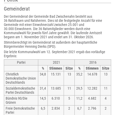
Gemeinderat
Der Gemeinderat der Gemeinde Bad Zwischenahn besteht aus
36 Ratsfrauen und Ratsherren. Dies ist die festgelegte Anzahl für eine
Gemeinde mit einer Einwohnerzahl zwischen 25.001 und
30.000 Einwohnern. Die 36 Ratsmitglieder werden durch eine
Kommunalwahl für jeweils fünf Jahre gewählt. Die laufende Amtszeit
begann am 1. November 2021 und endet am 31. Oktober 2026.
Stimmberechtigt im Gemeinderat ist außerdem der hauptamtliche
Bürgermeister Henning Dierks (SPD).
Die letzte Kommunalwahl am 12. September 2021 ergab das vorläufige
Ergebnis:
Partei
2021
2016
%
Stimmen
Sitze
%
Stimmen
Sitze
Christlich
34,8
15.131
13
35,2
14.678
13
Demokratische Union
Deutschlands
Sozialdemokratische
31,4
13.685
11
29,5
12.282
11
Partei Deutschlands
Bündnis 90/Die
14,5
6.310
5
11,2
4.682
4
Grünen
Freie Demokratische
6,5
2.834
2
6,7
2.796
2
Partei