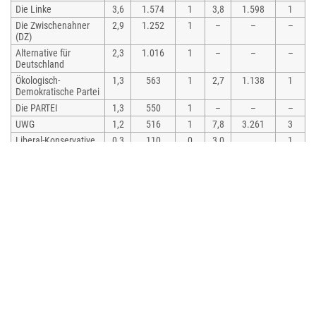
Die Linke
3,6
1.574
1
3,8
1.598
1
Die Zwischenahner
2,9
1.252
1
–
–
–
(DZ)
Alternative für
2,3
1.016
1
–
–
–
Deutschland
Ökologisch-
1,3
563
1
2,7
1.138
1
Demokratische Partei
Die PARTEI
1,3
550
1
–
–
–
UWG
1,2
516
1
7,8
3.261
3
Liberal-Konservative
0,3
110
0
3,0
1
Reformer
Wahlbeteiligung
15.136 von 25.019
14.396 von 24.213
60,5 %
59,46 %
Bürgermeister
Zwischen 2006 und 2021 war Arno Schilling (SPD) Bürgermeister der
Gemeinde Bad Zwischenahn. Bei der Bürgermeisterwahl vom 25. Mai 2014
wurde er mit 50,45 % der Stimmen wiedergewählt. Sein Gegenkandidat bei
der Stichwahl Christian Wandscher (CDU) erhielt 49,55 %. Die
Wahlbeteiligung lag bei 55,51 %.
Seit dem 1. November 2021 ist Henning Dierks (SPD) Bürgermeister der
Gemeinde Bad Zwischenahn. Bei der Bürgermeisterwahl am 12. September
2021 wurde er mit 7712 Stimmen als Nachfolger von Arno Schilling