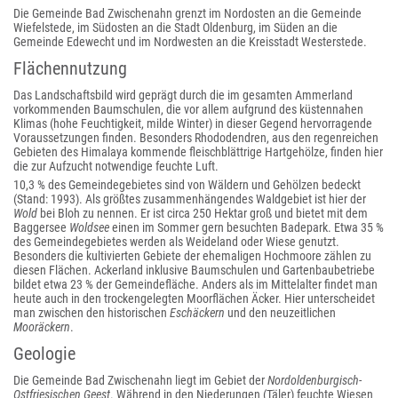
Die Gemeinde Bad Zwischenahn grenzt im Nordosten an die Gemeinde
Wiefelstede, im Südosten an die Stadt Oldenburg, im Süden an die
Gemeinde Edewecht und im Nordwesten an die Kreisstadt Westerstede.
Flächennutzung
Das Landschaftsbild wird geprägt durch die im gesamten Ammerland
vorkommenden Baumschulen, die vor allem aufgrund des küstennahen
Klimas (hohe Feuchtigkeit, milde Winter) in dieser Gegend hervorragende
Voraussetzungen finden. Besonders Rhododendren, aus den regenreichen
Gebieten des Himalaya kommende fleischblättrige Hartgehölze, finden hier
die zur Aufzucht notwendige feuchte Luft.
10,3 % des Gemeindegebietes sind von Wäldern und Gehölzen bedeckt
(Stand: 1993). Als größtes zusammenhängendes Waldgebiet ist hier der
Wold
bei Bloh zu nennen. Er ist circa 250 Hektar groß und bietet mit dem
Baggersee
Woldsee
einen im Sommer gern besuchten Badepark. Etwa 35 %
des Gemeindegebietes werden als Weideland oder Wiese genutzt.
Besonders die kultivierten Gebiete der ehemaligen Hochmoore zählen zu
diesen Flächen. Ackerland inklusive Baumschulen und Gartenbaubetriebe
bildet etwa 23 % der Gemeindefläche. Anders als im Mittelalter findet man
heute auch in den trockengelegten Moorflächen Äcker. Hier unterscheidet
man zwischen den historischen
Eschäckern
und den neuzeitlichen
Mooräckern
.
Geologie
Die Gemeinde Bad Zwischenahn liegt im Gebiet der
Nordoldenburgisch-
Ostfriesischen Geest
. Während in den Niederungen (Täler) feuchte Wiesen