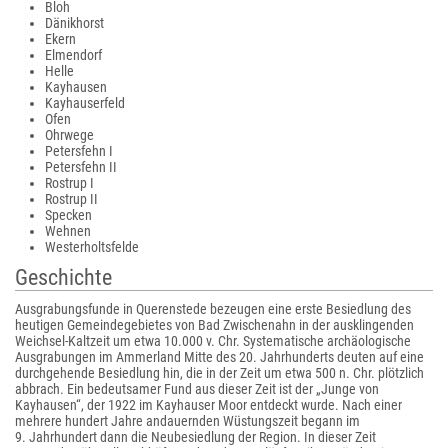
Bloh
Dänikhorst
Ekern
Elmendorf
Helle
Kayhausen
Kayhauserfeld
Ofen
Ohrwege
Petersfehn I
Petersfehn II
Rostrup I
Rostrup II
Specken
Wehnen
Westerholtsfelde
Geschichte
Ausgrabungsfunde in Querenstede bezeugen eine erste Besiedlung des
heutigen Gemeindegebietes von Bad Zwischenahn in der ausklingenden
Weichsel-Kaltzeit um etwa 10.000 v. Chr. Systematische archäologische
Ausgrabungen im Ammerland Mitte des 20. Jahrhunderts deuten auf eine
durchgehende Besiedlung hin, die in der Zeit um etwa 500 n. Chr. plötzlich
abbrach. Ein bedeutsamer Fund aus dieser Zeit ist der „Junge von
Kayhausen“, der 1922 im Kayhauser Moor entdeckt wurde. Nach einer
mehrere hundert Jahre andauernden Wüstungszeit begann im
9. Jahrhundert dann die Neubesiedlung der Region. In dieser Zeit