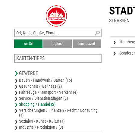
STAD
STRASSEN
Homberg
vor Ort
regional
bundesweit
Sonderpr
KARTEN-TIPPS
Stadtplan Jena
GEWERBE
Stadtplan Weimar
Bauen / Handwerk / Garten (15)
Karte Weimarer Land
Gesundheit / Wellness (2)
Stadtplan Kahla
Fahrzeuge / Transport / Verkehr (4)
Stadtplan Stadtroda
Service / Dienstleistungen (6)
Shopping / Handel (2)
Versicherungen / Finanzen / Recht / Consulting
(1)
Soziales / Kunst / Kultur (1)
Industrie / Produktion / (3)