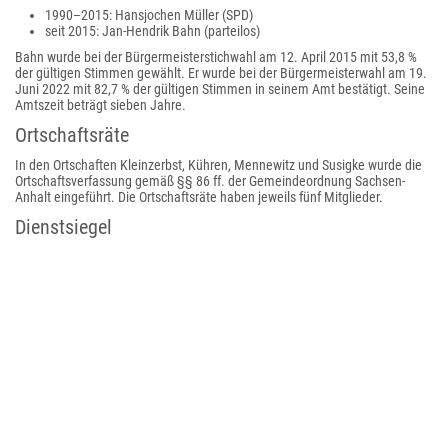
1990–2015: Hansjochen Müller (SPD)
seit 2015: Jan-Hendrik Bahn (parteilos)
Bahn wurde bei der Bürgermeisterstichwahl am 12. April 2015 mit 53,8 %
der gültigen Stimmen gewählt. Er wurde bei der Bürgermeisterwahl am 19.
Juni 2022 mit 82,7 % der gültigen Stimmen in seinem Amt bestätigt. Seine
Amtszeit beträgt sieben Jahre.
Ortschaftsräte
In den Ortschaften Kleinzerbst, Kühren, Mennewitz und Susigke wurde die
Ortschaftsverfassung gemäß §§ 86 ff. der Gemeindeordnung Sachsen-
Anhalt eingeführt. Die Ortschaftsräte haben jeweils fünf Mitglieder.
Dienstsiegel
Die Stadt Aken (Elbe) führt ein farbiges Dienstsiegel.
Im Dienstsiegel ist folgendes Bildsiegel dargestellt: „Unter einem hohen
gotischen Bogen, zwischen zwei gezinnten Rundtürmen mit Spitzdach, auf
gequadertem Sockel stehend ein Bischof mit erhobener rechter Hand und
zum Schwur ausgestreckten Fingern, der in der linken Hand den
Bischofsstab hält. Die Türme sind von je einem kleinen schwebenden
quergeteilten rot-weißen Wappenschild mit dem Kopf des heiligen
Mauritius beseitet.“
Das Siegel ist mit der Umschrift
Signetum Burgensium Urbis Aquensis Fidelis
Filiae Ecclesiae Magdeburgensis
(Siegel der Bürger der Stadt Aken, der
treuen Tochter der Magdeburger Kirche) auf gelbem Untergrund versehen.