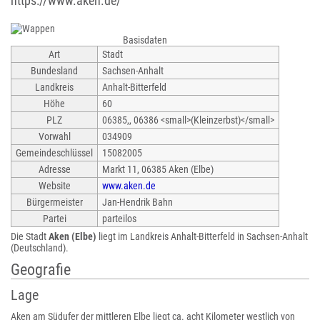
https://www.aken.de/
Basisdaten
Art
Stadt
Bundesland
Sachsen-Anhalt
Landkreis
Anhalt-Bitterfeld
Höhe
60
PLZ
06385,, 06386 <small>(Kleinzerbst)</small>
Vorwahl
034909
Gemeindeschlüssel
15082005
Adresse
Markt 11, 06385 Aken (Elbe)
Website
www.aken.de
Bürgermeister
Jan-Hendrik Bahn
Partei
parteilos
Die Stadt
Aken (Elbe)
liegt im Landkreis Anhalt-Bitterfeld in Sachsen-Anhalt
(Deutschland).
Geografie
Lage
Aken am Südufer der mittleren Elbe liegt ca. acht Kilometer westlich von