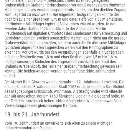
identifizieren. Ein
Titulum
(Mehrzahl:
Titula
) ist ein vorgelagertes
Grabenstück an Grabenunterbrechungen vor den Eingangstoren römischer
Militärlager, das als Annäherungshindernis diente, um den direkten Zugang
zum Lagertor zu erschweren. Bei folgenden Testgrabungen konnte der
noch bis zu einer Breite von 1,75 m und einer Tiefe von 1,55 m erhaltene,
für römische Militärlager typische Spitzgraben erfasst werden. In der
zweiten Jahreshälfte 2024 identifizierte der Archäologe Martin
Freudenreich auf digitalen Orthofotos des Landesamts für Vermessung und
Geoinformation ein zweites potenzielles Marschlager. Nicht nur die geraden
Grabenverläufe der Lagerseiten, sondern auch die für römische Militärlager
typischen abgerundeten Lagerecken waren auf den Photographien zu
erkennen. Vor Ort wurde bei den Ausgrabungen ebenfalls ein Spitzgraben
mit einer Restbreite von 1,8 m und einer Resttiefe von 1,5 m bis 1,6 m
nachgewiesen, im Südosten des Lagerareals zusätzlich der Kopf des
Grabens (Grabenkopf), der Teil einer Grabenunterbrechung gewesen sein
könnte. Die beiden Anlagen werden auf das frühe dritte Jahrhundert
datiert.
Die Akener Burg Gloworp wurde erstmals im 12. Jahrhundert erwähnt. Die
erste urkundliche Erwähnung der Stadt 1162 erfolgte in einem Schriftstück
des Magdeburger Erzbischofs Wichmann. Als Stadtgründer wird Albrecht
der Bär angesehen, der um 1150 flämische Siedler in die Gegend holte. In
der Zeit des französisch beherrschten Königreichs Westphalen war Aken
Verwaltungssitz des gleichnamigen Kantons.
19. bis 21. Jahrhundert
Vom 19. Jahrhundert an entwickelte sich Aken zu einem wichtigen
Industriestandort der Region.