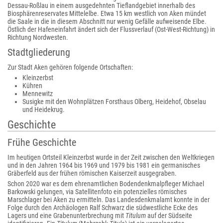
Dessau-Roßlau in einem ausgedehnten Tieflandgebiet innerhalb des
Biosphärenreservates Mittelelbe. Etwa 15 km westlich von Aken mündet
die Saale in die in diesem Abschnitt nur wenig Gefälle aufweisende Elbe.
Östlich der Hafeneinfahrt ändert sich der Flussverlauf (Ost-West-Richtung) in
Richtung Nordwesten.
Stadtgliederung
Zur Stadt Aken gehören folgende Ortschaften:
Kleinzerbst
Kühren
Mennewitz
Susigke mit den Wohnplätzen Forsthaus Olberg, Heidehof, Obselau
und Heidekrug.
Geschichte
Frühe Geschichte
Im heutigen Ortsteil Kleinzerbst wurde in der Zeit zwischen den Weltkriegen
und in den Jahren 1964 bis 1969 und 1979 bis 1981 ein germanisches
Gräberfeld aus der frühen römischen Kaiserzeit ausgegraben.
Schon 2020 war es dem ehrenamtlichen Bodendenkmalpfleger Michael
Barkowski gelungen, via Satellitenfoto ein potenzielles römisches
Marschlager bei Aken zu ermitteln. Das Landesdenkmalamt konnte in der
Folge durch den Archäologen Ralf Schwarz die südwestliche Ecke des
Lagers und eine Grabenunterbrechung mit
Titulum
auf der Südseite