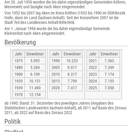
Am 20. Juli 1950 wurden die bis dahin eigenständigen Gemeinden Kühren,
Mennewitz und Susigke nach Aken eingemeindet.
Von 1952 bis 2007 lag Aken im Kreis Köthen (1952 bis 1990 im DDR-Bezirk
Halle, dann im Land Sachsen-Anhalt). Seit der Kreisreform 2007 ist die
Stadt Teil des Landkreises Anhalt-Bitterfeld.
Am 1. Januar 1994 wurde die bis dahin eigenständige Gemeinde
Kleinzerbst nach Aken eingemeindet.
Bevölkerung
Jahr
Einwohner
Jahr
Einwohner
Jahr
Einwohner
1875
5.092
1990
10.223
2021
7.363
1880
5.284
2005
9.017
2022
7.249
1890
6.109
2010
8.317
2023
7.174
1933
10.151
2015
7.799
2024
7.153
1939
11.490
2020
7.417
2025
7.050
1970
12.154
ab 1990: Stand: 31. Dezember des jeweiligen Jahres (Angaben des
Statistischen Landesamtes Sachsen-Anhalt), ab 2011 auf Basis des Zensus
2011, ab 2022 auf Basis des Zensus 2022
Politik