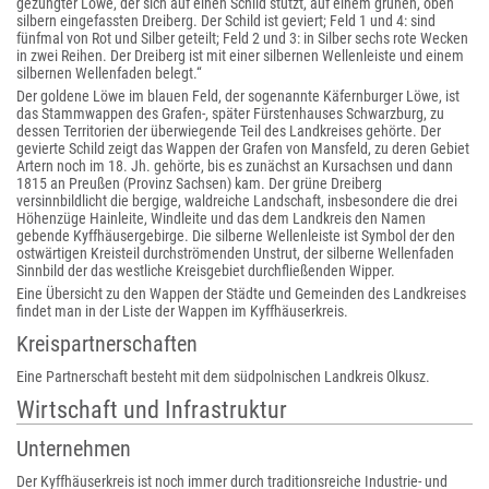
gezungter Löwe, der sich auf einen Schild stützt, auf einem grünen, oben
silbern eingefassten Dreiberg. Der Schild ist geviert; Feld 1 und 4: sind
fünfmal von Rot und Silber geteilt; Feld 2 und 3: in Silber sechs rote Wecken
in zwei Reihen. Der Dreiberg ist mit einer silbernen Wellenleiste und einem
silbernen Wellenfaden belegt.“
Der goldene Löwe im blauen Feld, der sogenannte Käfernburger Löwe, ist
das Stammwappen des Grafen-, später Fürstenhauses Schwarzburg, zu
dessen Territorien der überwiegende Teil des Landkreises gehörte. Der
gevierte Schild zeigt das Wappen der Grafen von Mansfeld, zu deren Gebiet
Artern noch im 18. Jh. gehörte, bis es zunächst an Kursachsen und dann
1815 an Preußen (Provinz Sachsen) kam. Der grüne Dreiberg
versinnbildlicht die bergige, waldreiche Landschaft, insbesondere die drei
Höhenzüge Hainleite, Windleite und das dem Landkreis den Namen
gebende Kyffhäusergebirge. Die silberne Wellenleiste ist Symbol der den
ostwärtigen Kreisteil durchströmenden Unstrut, der silberne Wellenfaden
Sinnbild der das westliche Kreisgebiet durchfließenden Wipper.
Eine Übersicht zu den Wappen der Städte und Gemeinden des Landkreises
findet man in der Liste der Wappen im Kyffhäuserkreis.
Kreispartnerschaften
Eine Partnerschaft besteht mit dem südpolnischen Landkreis Olkusz.
Wirtschaft und Infrastruktur
Unternehmen
Der Kyffhäuserkreis ist noch immer durch traditionsreiche Industrie- und