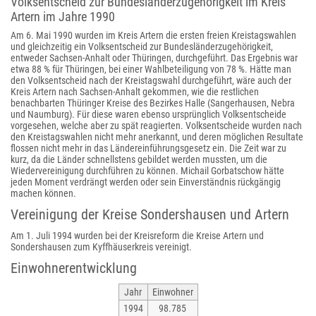
Volksentscheid zur Bundesländerzugehörigkeit im Kreis
Artern im Jahre 1990
Am 6. Mai 1990 wurden im Kreis Artern die ersten freien Kreistagswahlen
und gleichzeitig ein Volksentscheid zur Bundesländerzugehörigkeit,
entweder Sachsen-Anhalt oder Thüringen, durchgeführt. Das Ergebnis war
etwa 88 % für Thüringen, bei einer Wahlbeteiligung von 78 %. Hätte man
den Volksentscheid nach der Kreistagswahl durchgeführt, wäre auch der
Kreis Artern nach Sachsen-Anhalt gekommen, wie die restlichen
benachbarten Thüringer Kreise des Bezirkes Halle (Sangerhausen, Nebra
und Naumburg). Für diese waren ebenso ursprünglich Volksentscheide
vorgesehen, welche aber zu spät reagierten. Volksentscheide wurden nach
den Kreistagswahlen nicht mehr anerkannt, und deren möglichen Resultate
flossen nicht mehr in das Ländereinführungsgesetz ein. Die Zeit war zu
kurz, da die Länder schnellstens gebildet werden mussten, um die
Wiedervereinigung durchführen zu können. Michail Gorbatschow hätte
jeden Moment verdrängt werden oder sein Einverständnis rückgängig
machen können.
Vereinigung der Kreise Sondershausen und Artern
Am 1. Juli 1994 wurden bei der Kreisreform die Kreise Artern und
Sondershausen zum Kyffhäuserkreis vereinigt.
Einwohnerentwicklung
Jahr
Einwohner
1994
98.785