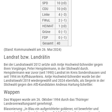
SPD
10 (±0)
CDU
10 (±0)
Linke
4 (−3)
FWuL
2 (−1)
HEIMAT
1 (±0)
Grüne
0 (−1)
FDP
0 (−1)
Gesamt
40
(Stand: Kommunalwahl am 26. Mai 2024)
Landrat bzw. Landrätin
Bei der Landratswahl 2012 setzte sich Antje Hochwind-Schneider gegen
ihren Vorgänger, Peter Hengstermann, in der Stichwahl durch.
Hengstermann war zuvor (seit 1990) Landrat im Kreis Sondershausen und
seit 1994 im Kyffhäuserkreis. Antje Hochwind-Schneider wurde bei der
Landratswahl 2018 wiedergewählt und 2024 ebenfalls, als Siegerin in der
Stichwahl gegen den AfD-Kandidaten Andreas Hartung-Schettler.
Wappen
Das Wappen wurde am 26. Oktober 1994 durch das Thüringer
Landesverwaltungsamt genehmigt.
Blasonierung: „In Blau ein aufgerichteter goldener, rot bewehrter und