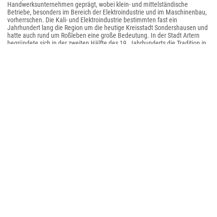
Handwerksunternehmen geprägt, wobei klein- und mittelständische
Betriebe, besonders im Bereich der Elektroindustrie und im Maschinenbau,
vorherrschen. Die Kali- und Elektroindustrie bestimmten fast ein
Jahrhundert lang die Region um die heutige Kreisstadt Sondershausen und
hatte auch rund um Roßleben eine große Bedeutung. In der Stadt Artern
begründete sich in der zweiten Hälfte des 19. Jahrhunderts die Tradition in
der Eisenverarbeitung und im Maschinenbau. Der Kyffhäuserkreis erreichte,
nach Jena, Platz 2 im 1. Quartal 2020 mit einer Exportquote von etwa 51,0
%. Die hohe Exportquote ist eine Stärke und deutet auf den hohen Anteil
Beschäftigter in der exportorientierten Wirtschaft sowie deren Bedeutung
für den Kreis hin.
Während der Kupferschiefer-, Braunkohlen-, Schwerspat- und Lesebergbau
nie nennenswerte Bedeutung erlangten, brachte es der Kalibergbau an den
Standorten Sondershausen und Roßleben zu hoher Blüte. Nach der
Wiedervereinigung wurden die Kalistandorte wegen fehlender
Wirtschaftlichkeit geschlossen. Seit dem 8. Dezember 2004 wird am
Standort Sondershausen wieder in geringem Maße Industriesalz gefördert.
Eine Besonderheit ist dabei das dortige
Erlebnisbergwerk
, in der ältesten
befahrbaren Kaligrube der Welt.
Aus der Forschung in der Kali-Industrie der DDR und der Revitalisierung der
Kalibergbaustandorte heraus hat sich der noch junge Bereich der Umwelt-
und Entsorgungstechnik entwickelt (z. B. Firma K-UTEC AG Salt
Technologies). Mit der Hochschule Nordhausen, Studiengang Flächen- und
Stoffrecycling, befindet sich seit 2002 auch eine wissenschaftliche
Forschungs- und Ausbildungsinstitution in unmittelbarer Nähe.
Das
Business and Innovation Centre
(BIC) Nordthüringen am Standort
Sondershausen unterstützt Gründer und junge Unternehmen, vor allem aus