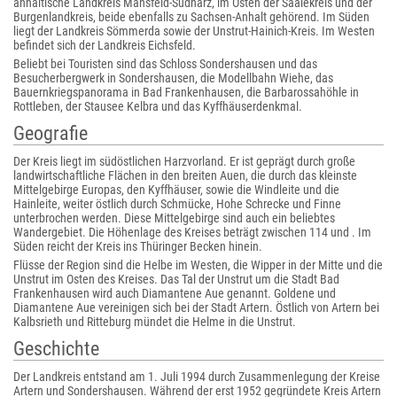
anhaltische Landkreis Mansfeld-Südharz, im Osten der Saalekreis und der
Burgenlandkreis, beide ebenfalls zu Sachsen-Anhalt gehörend. Im Süden
liegt der Landkreis Sömmerda sowie der Unstrut-Hainich-Kreis. Im Westen
befindet sich der Landkreis Eichsfeld.
Beliebt bei Touristen sind das Schloss Sondershausen und das
Besucherbergwerk in Sondershausen, die Modellbahn Wiehe, das
Bauernkriegspanorama in Bad Frankenhausen, die Barbarossahöhle in
Rottleben, der Stausee Kelbra und das Kyffhäuserdenkmal.
Geografie
Der Kreis liegt im südöstlichen Harzvorland. Er ist geprägt durch große
landwirtschaftliche Flächen in den breiten Auen, die durch das kleinste
Mittelgebirge Europas, den Kyffhäuser, sowie die Windleite und die
Hainleite, weiter östlich durch Schmücke, Hohe Schrecke und Finne
unterbrochen werden. Diese Mittelgebirge sind auch ein beliebtes
Wandergebiet. Die Höhenlage des Kreises beträgt zwischen 114 und . Im
Süden reicht der Kreis ins Thüringer Becken hinein.
Flüsse der Region sind die Helbe im Westen, die Wipper in der Mitte und die
Unstrut im Osten des Kreises. Das Tal der Unstrut um die Stadt Bad
Frankenhausen wird auch Diamantene Aue genannt. Goldene und
Diamantene Aue vereinigen sich bei der Stadt Artern. Östlich von Artern bei
Kalbsrieth und Ritteburg mündet die Helme in die Unstrut.
Geschichte
Der Landkreis entstand am 1. Juli 1994 durch Zusammenlegung der Kreise
Artern und Sondershausen. Während der erst 1952 gegründete Kreis Artern