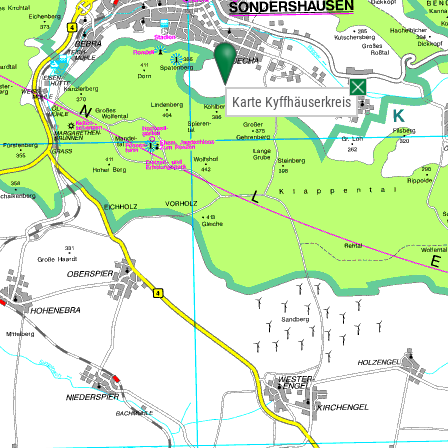
Karte Kyffhäuserkreis