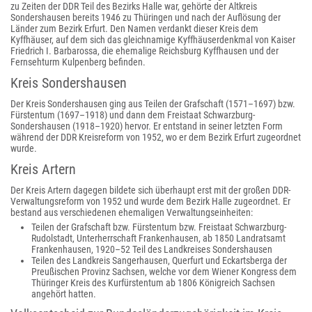
zu Zeiten der DDR Teil des Bezirks Halle war, gehörte der Altkreis
Sondershausen bereits 1946 zu Thüringen und nach der Auflösung der
Länder zum Bezirk Erfurt. Den Namen verdankt dieser Kreis dem
Kyffhäuser, auf dem sich das gleichnamige Kyffhäuserdenkmal von Kaiser
Friedrich I. Barbarossa, die ehemalige Reichsburg Kyffhausen und der
Fernsehturm Kulpenberg befinden.
Kreis Sondershausen
Der Kreis Sondershausen ging aus Teilen der Grafschaft (1571–1697) bzw.
Fürstentum (1697–1918) und dann dem Freistaat Schwarzburg-
Sondershausen (1918–1920) hervor. Er entstand in seiner letzten Form
während der DDR Kreisreform von 1952, wo er dem Bezirk Erfurt zugeordnet
wurde.
Kreis Artern
Der Kreis Artern dagegen bildete sich überhaupt erst mit der großen DDR-
Verwaltungsreform von 1952 und wurde dem Bezirk Halle zugeordnet. Er
bestand aus verschiedenen ehemaligen Verwaltungseinheiten:
Teilen der Grafschaft bzw. Fürstentum bzw. Freistaat Schwarzburg-
Rudolstadt, Unterherrschaft Frankenhausen, ab 1850 Landratsamt
Frankenhausen, 1920–52 Teil des Landkreises Sondershausen
Teilen des Landkreis Sangerhausen, Querfurt und Eckartsberga der
Preußischen Provinz Sachsen, welche vor dem Wiener Kongress dem
Thüringer Kreis des Kurfürstentum ab 1806 Königreich Sachsen
angehört hatten.