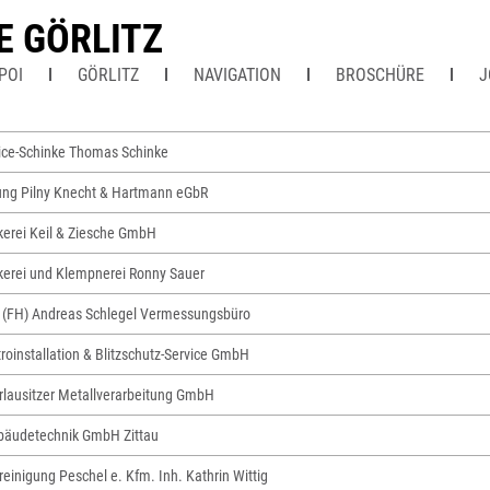
E GÖRLITZ
POI
GÖRLITZ
NAVIGATION
BROSCHÜRE
J
ice-Schinke Thomas Schinke
ng Pilny Knecht & Hartmann eGbR
erei Keil & Ziesche GmbH
erei und Klempnerei Ronny Sauer
g. (FH) Andreas Schlegel Vermessungsbüro
roinstallation & Blitzschutz-Service GmbH
lausitzer Metallverarbeitung GmbH
bäudetechnik GmbH Zittau
einigung Peschel e. Kfm. Inh. Kathrin Wittig