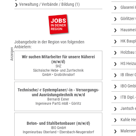
Verwaltung / Verbände / Bildung (1)
Glaserei
Görlitzer
Hausmeis
HK Baup
Jobangebote in der Region von folgenden
Anbietern:
Anzeigen
Holzbau 
Wir suchen Mitarbeiter für unsere Näherei
(m/w/d)
HS Heizu
SHZ
Sächsische Hebe- und Zurrtechnik
IB Illne
GmbH • Großröhrsdorf
IBO GmbH
Technische/-r Systemplaner/-in - Versorgungs-
und Ausrüstungstechnik m/w/d
ITB Dipl
Bernardi Exner
Ingenieure PartG mbB • Görlitz
Jantsch 
Kahle He
Beton- und Stahlbetonbauer (m/w/d)
IBO GmbH
Malerser
Ingenieurbau Oberland • Ebersbach-Neugersdorf