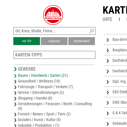
KART
ORTE
Bau-Serv
vor Ort
regional
bundesweit
Bauplanu
KARTEN-TIPPS
Dachdeck
Stadtplan Görlitz
GEWERBE
Stadtplan Niesky
Dachdeck
Bauen / Handwerk / Garten (31)
Stadtplan Löbau
Gesundheit / Wellness (18)
Dipl.-In
Stadtplan Zittau
Fahrzeuge / Transport / Verkehr (7)
Freizeitkarte Naturpark Zittauer Gebirge
EBS Elekt
Service / Dienstleistungen (2)
Shopping / Handel (8)
EWE Ober
Versicherungen / Finanzen / Recht / Consulting
(4)
G & K Ge
Freizeit / Reisen / Sport / Tiere (2)
Soziales / Kunst / Kultur (5)
Gebäuder
Industrie / Produktion / (1)