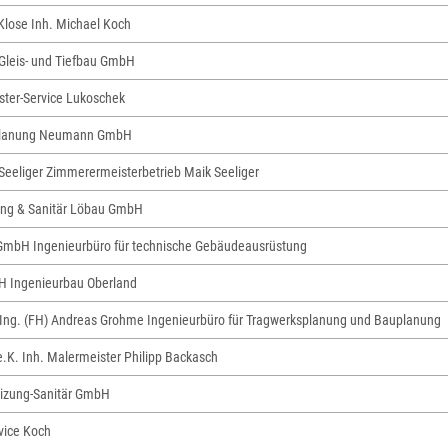
 Klose Inh. Michael Koch
 Gleis- und Tiefbau GmbH
ter-Service Lukoschek
lanung Neumann GmbH
Seeliger Zimmerermeisterbetrieb Maik Seeliger
ng & Sanitär Löbau GmbH
r GmbH Ingenieurbüro für technische Gebäudeausrüstung
 Ingenieurbau Oberland
.-Ing. (FH) Andreas Grohme Ingenieurbüro für Tragwerksplanung und Bauplanung
e.K. Inh. Malermeister Philipp Backasch
izung-Sanitär GmbH
vice Koch