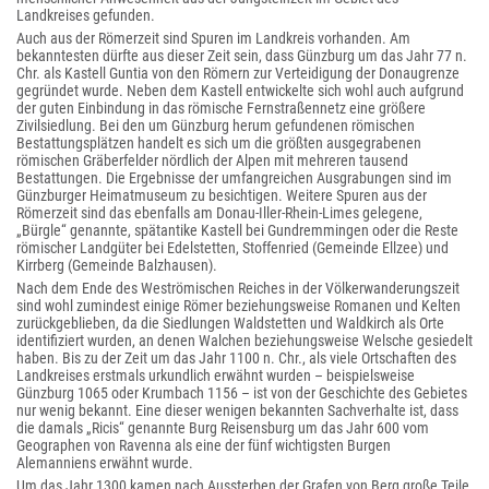
Landkreises gefunden.
Auch aus der Römerzeit sind Spuren im Landkreis vorhanden. Am
bekanntesten dürfte aus dieser Zeit sein, dass Günzburg um das Jahr 77 n.
Chr. als Kastell Guntia von den Römern zur Verteidigung der Donaugrenze
gegründet wurde. Neben dem Kastell entwickelte sich wohl auch aufgrund
der guten Einbindung in das römische Fernstraßennetz eine größere
Zivilsiedlung. Bei den um Günzburg herum gefundenen römischen
Bestattungsplätzen handelt es sich um die größten ausgegrabenen
römischen Gräberfelder nördlich der Alpen mit mehreren tausend
Bestattungen. Die Ergebnisse der umfangreichen Ausgrabungen sind im
Günzburger Heimatmuseum zu besichtigen. Weitere Spuren aus der
Römerzeit sind das ebenfalls am Donau-Iller-Rhein-Limes gelegene,
„Bürgle“ genannte, spätantike Kastell bei Gundremmingen oder die Reste
römischer Landgüter bei Edelstetten, Stoffenried (Gemeinde Ellzee) und
Kirrberg (Gemeinde Balzhausen).
Nach dem Ende des Weströmischen Reiches in der Völkerwanderungszeit
sind wohl zumindest einige Römer beziehungsweise Romanen und Kelten
zurückgeblieben, da die Siedlungen Waldstetten und Waldkirch als Orte
identifiziert wurden, an denen Walchen beziehungsweise Welsche gesiedelt
haben. Bis zu der Zeit um das Jahr 1100 n. Chr., als viele Ortschaften des
Landkreises erstmals urkundlich erwähnt wurden – beispielsweise
Günzburg 1065 oder Krumbach 1156 – ist von der Geschichte des Gebietes
nur wenig bekannt. Eine dieser wenigen bekannten Sachverhalte ist, dass
die damals „Ricis“ genannte Burg Reisensburg um das Jahr 600 vom
Geographen von Ravenna als eine der fünf wichtigsten Burgen
Alemanniens erwähnt wurde.
Um das Jahr 1300 kamen nach Aussterben der Grafen von Berg große Teile