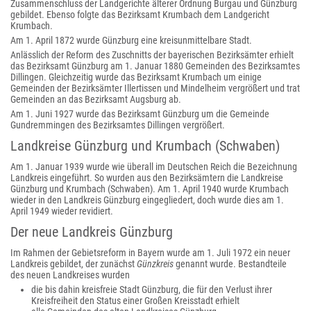
Zusammenschluss der Landgerichte älterer Ordnung Burgau und Günzburg
gebildet. Ebenso folgte das Bezirksamt Krumbach dem Landgericht
Krumbach.
Am 1. April 1872 wurde Günzburg eine kreisunmittelbare Stadt.
Anlässlich der Reform des Zuschnitts der bayerischen Bezirksämter erhielt
das Bezirksamt Günzburg am 1. Januar 1880 Gemeinden des Bezirksamtes
Dillingen. Gleichzeitig wurde das Bezirksamt Krumbach um einige
Gemeinden der Bezirksämter Illertissen und Mindelheim vergrößert und trat
Gemeinden an das Bezirksamt Augsburg ab.
Am 1. Juni 1927 wurde das Bezirksamt Günzburg um die Gemeinde
Gundremmingen des Bezirksamtes Dillingen vergrößert.
Landkreise Günzburg und Krumbach (Schwaben)
Am 1. Januar 1939 wurde wie überall im Deutschen Reich die Bezeichnung
Landkreis eingeführt. So wurden aus den Bezirksämtern die Landkreise
Günzburg und Krumbach (Schwaben). Am 1. April 1940 wurde Krumbach
wieder in den Landkreis Günzburg eingegliedert, doch wurde dies am 1.
April 1949 wieder revidiert.
Der neue Landkreis Günzburg
Im Rahmen der Gebietsreform in Bayern wurde am 1. Juli 1972 ein neuer
Landkreis gebildet, der zunächst
Günzkreis
genannt wurde. Bestandteile
des neuen Landkreises wurden
die bis dahin kreisfreie Stadt Günzburg, die für den Verlust ihrer
Kreisfreiheit den Status einer Großen Kreisstadt erhielt