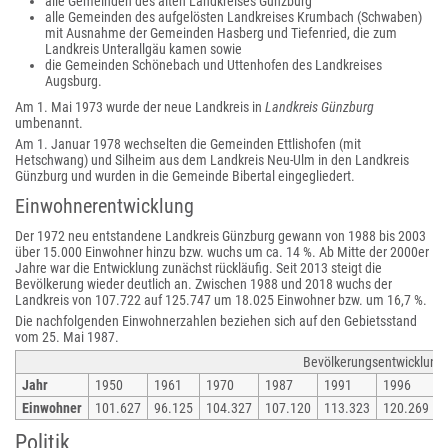
alle Gemeinden des alten Landkreises Günzburg
alle Gemeinden des aufgelösten Landkreises Krumbach (Schwaben)
mit Ausnahme der Gemeinden Hasberg und Tiefenried, die zum
Landkreis Unterallgäu kamen sowie
die Gemeinden Schönebach und Uttenhofen des Landkreises
Augsburg.
Am 1. Mai 1973 wurde der neue Landkreis in
Landkreis Günzburg
umbenannt.
Am 1. Januar 1978 wechselten die Gemeinden Ettlishofen (mit
Hetschwang) und Silheim aus dem Landkreis Neu-Ulm in den Landkreis
Günzburg und wurden in die Gemeinde Bibertal eingegliedert.
Einwohnerentwicklung
Der 1972 neu entstandene Landkreis Günzburg gewann von 1988 bis 2003
über 15.000 Einwohner hinzu bzw. wuchs um ca. 14 %. Ab Mitte der 2000er
Jahre war die Entwicklung zunächst rückläufig. Seit 2013 steigt die
Bevölkerung wieder deutlich an. Zwischen 1988 und 2018 wuchs der
Landkreis von 107.722 auf 125.747 um 18.025 Einwohner bzw. um 16,7 %.
Die nachfolgenden Einwohnerzahlen beziehen sich auf den Gebietsstand
vom 25. Mai 1987.
Bevölkerungsentwicklung
Jahr
1950
1961
1970
1987
1991
1996
Einwohner
101.627
96.125
104.327
107.120
113.323
120.269
Politik