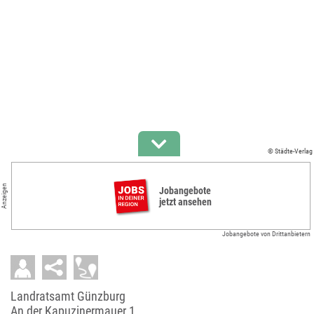
© Städte-Verlag
Anzeigen
Jobangebote
jetzt ansehen
Jobangebote von Drittanbietern
Landratsamt Günzburg
An der Kapuzinermauer 1