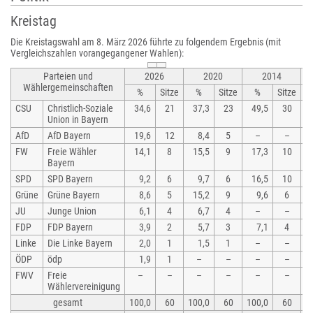
Kreistag
Die Kreistagswahl am 8. März 2026 führte zu folgendem Ergebnis (mit
Vergleichszahlen vorangegangener Wahlen):
Parteien und
2026
2020
2014
Wählergemeinschaften
%
Sitze
%
Sitze
%
Sitze
CSU
Christlich-Soziale
34,6
21
37,3
23
49,5
30
Union in Bayern
AfD
AfD Bayern
19,6
12
8,4
5
–
–
FW
Freie Wähler
14,1
8
15,5
9
17,3
10
Bayern
SPD
SPD Bayern
9,2
6
9,7
6
16,5
10
Grüne
Grüne Bayern
8,6
5
15,2
9
9,6
6
JU
Junge Union
6,1
4
6,7
4
–
–
FDP
FDP Bayern
3,9
2
5,7
3
7,1
4
Linke
Die Linke Bayern
2,0
1
1,5
1
–
–
ÖDP
ödp
1,9
1
–
–
–
–
FWV
Freie
–
–
–
–
–
–
Wählervereinigung
gesamt
100,0
60
100,0
60
100,0
60
1