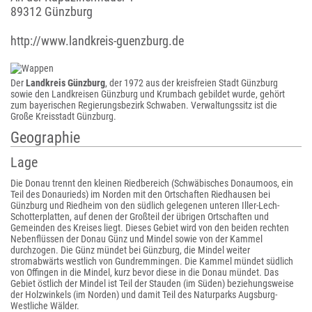
89312 Günzburg
http://www.landkreis-guenzburg.de
Der
Landkreis Günzburg
, der 1972 aus der kreisfreien Stadt Günzburg
sowie den Landkreisen Günzburg und Krumbach gebildet wurde, gehört
zum bayerischen Regierungsbezirk Schwaben. Verwaltungssitz ist die
Große Kreisstadt Günzburg.
Geographie
Lage
Die Donau trennt den kleinen Riedbereich (Schwäbisches Donaumoos, ein
Teil des Donaurieds) im Norden mit den Ortschaften Riedhausen bei
Günzburg und Riedheim von den südlich gelegenen unteren Iller-Lech-
Schotterplatten, auf denen der Großteil der übrigen Ortschaften und
Gemeinden des Kreises liegt. Dieses Gebiet wird von den beiden rechten
Nebenflüssen der Donau Günz und Mindel sowie von der Kammel
durchzogen. Die Günz mündet bei Günzburg, die Mindel weiter
stromabwärts westlich von Gundremmingen. Die Kammel mündet südlich
von Offingen in die Mindel, kurz bevor diese in die Donau mündet. Das
Gebiet östlich der Mindel ist Teil der Stauden (im Süden) beziehungsweise
der Holzwinkels (im Norden) und damit Teil des Naturparks Augsburg-
Westliche Wälder.