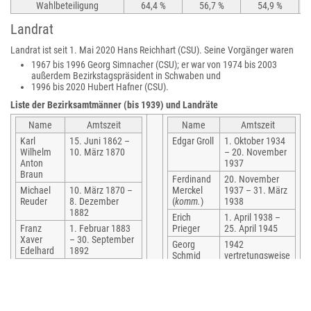
Wahlbeteiligung
64,4 %
56,7 %
54,9 %
Landrat
Landrat ist seit 1. Mai 2020 Hans Reichhart (CSU). Seine Vorgänger waren
1967 bis 1996 Georg Simnacher (CSU); er war von 1974 bis 2003
außerdem Bezirkstagspräsident in Schwaben und
1996 bis 2020 Hubert Hafner (CSU).
Liste der Bezirksamtmänner (bis 1939) und Landräte
Name
Amtszeit
Name
Amtszeit
Karl
15. Juni 1862 –
Edgar Groll
1. Oktober 1934
Wilhelm
10. März 1870
– 20. November
Anton
1937
Braun
Ferdinand
20. November
Michael
10. März 1870 –
Merckel
1937 – 31. März
Reuder
8. Dezember
(
komm.
)
1938
1882
Erich
1. April 1938 –
Franz
1. Februar 1883
Prieger
25. April 1945
Xaver
– 30. September
Georg
1942
Edelhard
1892
Schmid
vertretungsweise
Adolf Zink
1. Oktober 1892
Karl Deml
Juni 1945 –
– 16. Mai 1894
30. November
Konrad
16. Mai 1894 –
1945
Zinn
9. August 1901
Otto
1. Dezember