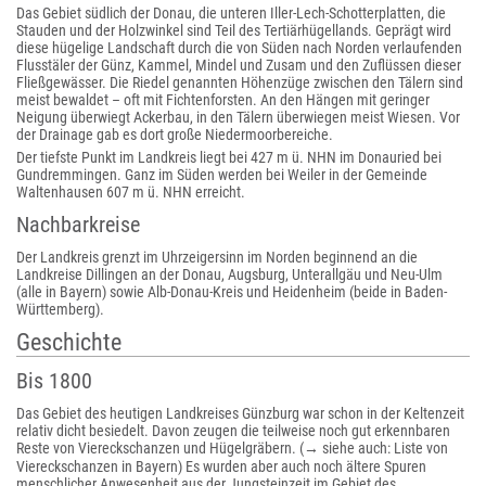
Das Gebiet südlich der Donau, die unteren Iller-Lech-Schotterplatten, die
Stauden und der Holzwinkel sind Teil des Tertiärhügellands. Geprägt wird
diese hügelige Landschaft durch die von Süden nach Norden verlaufenden
Flusstäler der Günz, Kammel, Mindel und Zusam und den Zuflüssen dieser
Fließgewässer. Die Riedel genannten Höhenzüge zwischen den Tälern sind
meist bewaldet – oft mit Fichtenforsten. An den Hängen mit geringer
Neigung überwiegt Ackerbau, in den Tälern überwiegen meist Wiesen. Vor
der Drainage gab es dort große Niedermoorbereiche.
Der tiefste Punkt im Landkreis liegt bei 427 m ü. NHN im Donauried bei
Gundremmingen. Ganz im Süden werden bei Weiler in der Gemeinde
Waltenhausen 607 m ü. NHN erreicht.
Nachbarkreise
Der Landkreis grenzt im Uhrzeigersinn im Norden beginnend an die
Landkreise Dillingen an der Donau, Augsburg, Unterallgäu und Neu-Ulm
(alle in Bayern) sowie Alb-Donau-Kreis und Heidenheim (beide in Baden-
Württemberg).
Geschichte
Bis 1800
Das Gebiet des heutigen Landkreises Günzburg war schon in der Keltenzeit
relativ dicht besiedelt. Davon zeugen die teilweise noch gut erkennbaren
Reste von Viereckschanzen und Hügelgräbern. (→ siehe auch: Liste von
Viereckschanzen in Bayern) Es wurden aber auch noch ältere Spuren
menschlicher Anwesenheit aus der Jungsteinzeit im Gebiet des