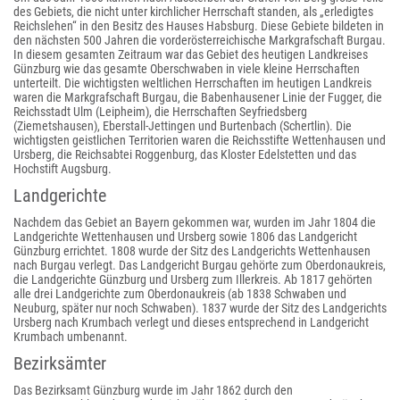
des Gebiets, die nicht unter kirchlicher Herrschaft standen, als „erledigtes
Reichslehen“ in den Besitz des Hauses Habsburg. Diese Gebiete bildeten in
den nächsten 500 Jahren die vorderösterreichische Markgrafschaft Burgau.
In diesem gesamten Zeitraum war das Gebiet des heutigen Landkreises
Günzburg wie das gesamte Oberschwaben in viele kleine Herrschaften
unterteilt. Die wichtigsten weltlichen Herrschaften im heutigen Landkreis
waren die Markgrafschaft Burgau, die Babenhausener Linie der Fugger, die
Reichsstadt Ulm (Leipheim), die Herrschaften Seyfriedsberg
(Ziemetshausen), Eberstall-Jettingen und Burtenbach (Schertlin). Die
wichtigsten geistlichen Territorien waren die Reichsstifte Wettenhausen und
Ursberg, die Reichsabtei Roggenburg, das Kloster Edelstetten und das
Hochstift Augsburg.
Landgerichte
Nachdem das Gebiet an Bayern gekommen war, wurden im Jahr 1804 die
Landgerichte Wettenhausen und Ursberg sowie 1806 das Landgericht
Günzburg errichtet. 1808 wurde der Sitz des Landgerichts Wettenhausen
nach Burgau verlegt. Das Landgericht Burgau gehörte zum Oberdonaukreis,
die Landgerichte Günzburg und Ursberg zum Illerkreis. Ab 1817 gehörten
alle drei Landgerichte zum Oberdonaukreis (ab 1838 Schwaben und
Neuburg, später nur noch Schwaben). 1837 wurde der Sitz des Landgerichts
Ursberg nach Krumbach verlegt und dieses entsprechend in Landgericht
Krumbach umbenannt.
Bezirksämter
Das Bezirksamt Günzburg wurde im Jahr 1862 durch den