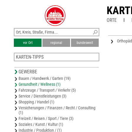
KART
ORTE
Orthopäd
vor Ort
regional
bundesweit
KARTEN-TIPPS
Stadtplan Amberg
GEWERBE
Stadtplan Sulzbach-Rosenberg
Bauen / Handwerk / Garten (19)
Stadtplan Auerbach i.d.Opf.
Gesundheit / Wellness (1)
Stadtplan Schwandorf
Fahrzeuge / Transport / Verkehr (5)
Stadtplan Burglengenfeld
Service / Dienstleistungen (3)
Shopping / Handel (1)
Versicherungen / Finanzen / Recht / Consulting
(1)
Freizeit / Reisen / Sport / Tiere (3)
Soziales / Kunst / Kultur (1)
Industrie / Produktion / (1)