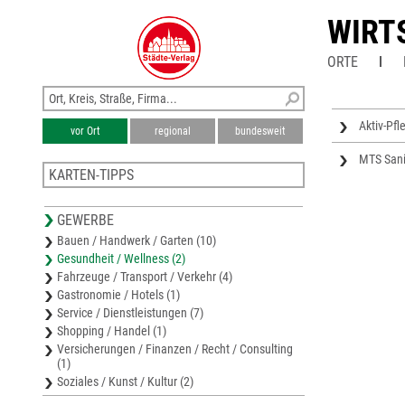
WIRT
ORTE
Aktiv-Pf
vor Ort
regional
bundesweit
MTS Sani
KARTEN-TIPPS
Stadtplan Hansestadt Rostock
GEWERBE
Stadtplan Bad Doberan
Bauen / Handwerk / Garten (10)
Stadtplan Bützow
Gesundheit / Wellness (2)
Stadtplan Barlachstadt Güstrow
Fahrzeuge / Transport / Verkehr (4)
Karte Landkreis Rostock
Gastronomie / Hotels (1)
Service / Dienstleistungen (7)
Shopping / Handel (1)
Versicherungen / Finanzen / Recht / Consulting
(1)
Soziales / Kunst / Kultur (2)