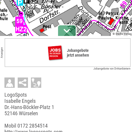
© Städte-Verlag
Anzeigen
Jobangebote
jetzt ansehen
Jobangebote von Drittanbietern
LogoSpots
Isabelle Engels
Dr.-Hans-Böckler-Platz 1
52146 Würselen
Mobil
0172 2854514
http://www.logosspots.com