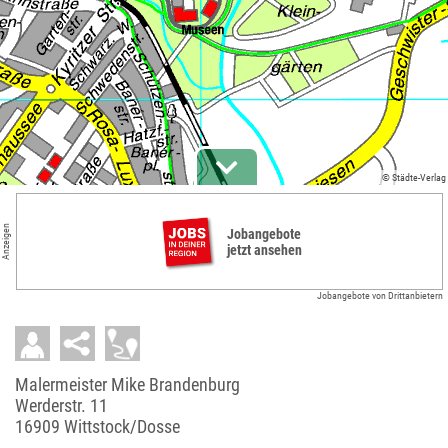
© Städte-Verlag
Anzeigen
Jobangebote
jetzt ansehen
Jobangebote von Drittanbietern
Malermeister Mike Brandenburg
Werderstr. 11
16909 Wittstock/Dosse