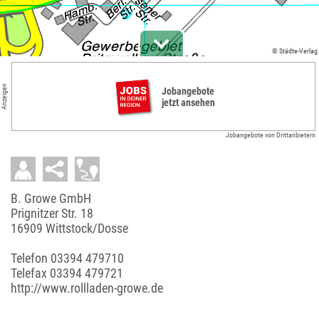
© Städte-Verlag
Anzeigen
Jobangebote
jetzt ansehen
Jobangebote von Drittanbietern
B. Growe GmbH
Prignitzer Str. 18
16909 Wittstock/Dosse
Telefon
03394 479710
Telefax 03394 479721
http://www.rollladen-growe.de