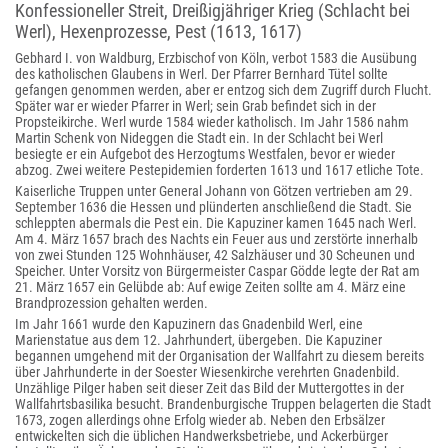
Konfessioneller Streit, Dreißigjähriger Krieg (Schlacht bei
Werl), Hexenprozesse, Pest (1613, 1617)
Gebhard I. von Waldburg, Erzbischof von Köln, verbot 1583 die Ausübung
des katholischen Glaubens in Werl. Der Pfarrer Bernhard Tütel sollte
gefangen genommen werden, aber er entzog sich dem Zugriff durch Flucht.
Später war er wieder Pfarrer in Werl; sein Grab befindet sich in der
Propsteikirche. Werl wurde 1584 wieder katholisch. Im Jahr 1586 nahm
Martin Schenk von Nideggen die Stadt ein. In der Schlacht bei Werl
besiegte er ein Aufgebot des Herzogtums Westfalen, bevor er wieder
abzog. Zwei weitere Pestepidemien forderten 1613 und 1617 etliche Tote.
Kaiserliche Truppen unter General Johann von Götzen vertrieben am 29.
September 1636 die Hessen und plünderten anschließend die Stadt. Sie
schleppten abermals die Pest ein. Die Kapuziner kamen 1645 nach Werl.
Am 4. März 1657 brach des Nachts ein Feuer aus und zerstörte innerhalb
von zwei Stunden 125 Wohnhäuser, 42 Salzhäuser und 30 Scheunen und
Speicher. Unter Vorsitz von Bürgermeister Caspar Gödde legte der Rat am
21. März 1657 ein Gelübde ab: Auf ewige Zeiten sollte am 4. März eine
Brandprozession gehalten werden.
Im Jahr 1661 wurde den Kapuzinern das Gnadenbild Werl, eine
Marienstatue aus dem 12. Jahrhundert, übergeben. Die Kapuziner
begannen umgehend mit der Organisation der Wallfahrt zu diesem bereits
über Jahrhunderte in der Soester Wiesenkirche verehrten Gnadenbild.
Unzählige Pilger haben seit dieser Zeit das Bild der Muttergottes in der
Wallfahrtsbasilika besucht. Brandenburgische Truppen belagerten die Stadt
1673, zogen allerdings ohne Erfolg wieder ab. Neben den Erbsälzer
entwickelten sich die üblichen Handwerksbetriebe, und Ackerbürger