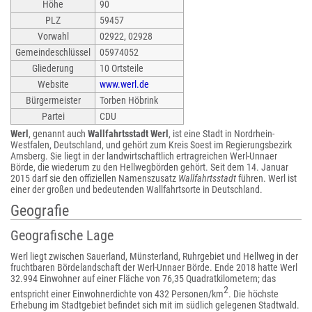
Höhe
90
PLZ
59457
Vorwahl
02922, 02928
Gemeindeschlüssel
05974052
Gliederung
10 Ortsteile
Website
www.werl.de
Bürgermeister
Torben Höbrink
Partei
CDU
Werl
, genannt auch
Wallfahrtsstadt Werl
, ist eine Stadt in Nordrhein-
Westfalen, Deutschland, und gehört zum Kreis Soest im Regierungsbezirk
Arnsberg. Sie liegt in der landwirtschaftlich ertragreichen Werl-Unnaer
Börde, die wiederum zu den Hellwegbörden gehört. Seit dem 14. Januar
2015 darf sie den offiziellen Namenszusatz
Wallfahrtsstadt
führen. Werl ist
einer der großen und bedeutenden Wallfahrtsorte in Deutschland.
Geografie
Geografische Lage
Werl liegt zwischen Sauerland, Münsterland, Ruhrgebiet und Hellweg in der
fruchtbaren Bördelandschaft der Werl-Unnaer Börde. Ende 2018 hatte Werl
32.994 Einwohner auf einer Fläche von 76,35 Quadratkilometern; das
2
entspricht einer Einwohnerdichte von 432 Personen/km
. Die höchste
Erhebung im Stadtgebiet befindet sich mit im südlich gelegenen Stadtwald.