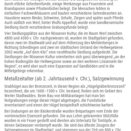
durch etliche Scherbenfunde, einige Werkzeuge aus Feuerstein und
Brandspuren sowie Pfostenlöcher belegt. Die Menschen lebten in
einfachen Fachwerkhäusern und bauten verschiedene Getreidesorten an.
Haustiere waren Rinder, Schweine, Schafe, Ziegen und später auch Pferde.
Auch südlich von Werl, hinter Wulfs Appelhof, wurde eine bandkeramische
Siedlung durch verschiedene Grabungsfunde belegt.
Vier Siedlungsplätze aus der Rössener Kultur, die im Raum Werl zwischen
4800 und 4300 v. Chr. nachgewiesen ist, wurden im Stadtgebiet gefunden,
davon zwei im Stadtwald und auf dem Höhenzug des Melsterberges in
Richtung Scheidingen und zwei im städtischen Umland der Hellwegebene.
2002 wurde „Auf dem Klei“ eine neolithische Siedlung aufgedeckt. Die
Siedlungen der Rössener Kultur orientierten sich ganz überwiegend „an der
hohen Bodengüte der Hellwegzone sowie an den weiteren Lössinseln der
Region“; es wird aber auch eine Expansion auf Sandböden und in die
Mittelgebirge erkennbar.
Metallzeitalter (ab 2. Jahrtausend v. Chr.), Salzgewinnung
Grabhügel aus der Bronzezeit, in dieser Region als „Hügelgräberbronzezeit“
bezeichnet, die um 1600–1300 v. Chr. bestand, finden sich im Gebiet des
Werler Stadtwaldes. Beim Bau von Militäranlagen hat man bei
Notgrabungen einige dieser Hügel abgetragen, die Fundstücke
inventarisiert und einen der Hügel beispielhaft schichtweise kartiert.
Bei Grabungen an der Bäckerstraße wurden Briquetagen vom Ende der
vorrömischen Eisenzeit gefunden. Die aus Lehm gebrannten Stützfüße
wurden in ein Feuer gestellt und dienten als Untersatz für Tontöpfe, in
denen Salzwasser verdampft wurde. Sie sind das älteste Zeugnis der
Salzgewinnung im Stadtgebiet, und stammen aus der Zeit um 800 v. Chr.