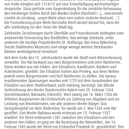
von Holte einigten sich 1314/15 auf eine Entschädigung wechselseitiger
Ansprüche. Dazu gehörte eine Gegenleistung für die zerstörte Behausung
des Arnsberger Grafen durch den Marker Grafen Eberhard I.
(„…mansionem
comitis de Arnsberg… prope Werle sitam sine iudicio violenter destruxit, …“)
.
Die Formulierung
prope Werle
(bei/nahe Werl) deutet darauf hin, dass die
alte Grafenburg vor den Toren der Stadt lag.
Zahlreiche Zerstörungen durch Überfälle und Feuersbrünste bedingten eine
andauernde Erneuerung des Stadtbildes. Nur wenige Gebäude, unter
anderem die heutige Propsteikirche St. Walburga, das Haus Rykenberg
(heute Städtisches Museum) und einige wenige weitere Steinbauten
blieben weitestgehend verschont.
Seit dem Ende des 13. Jahrhunderts wurde die Stadt nach Ratsverfassung
verwaltet. Der Rat bestand aus zwei Bürgermeistern und zehn Ratsherren.
Diese wurden aus vier Gilden, den Erbsälzern, Kaufleuten, Bäckern und
Ackerleuten, gewählt. Die Erbsälzer hatten das Privileg, aus ihren Reihen
jeweils einen Bürgermeister und fünf Ratsherren zu stellen. Die daraus
resultierenden Spannungen wurden erst 1725 mit dem Ausscheiden der
Erbsälzer aus dem Stadtverband, nach Adelung, bereinigt. Die älteste
Aufzeichnung des Werler Sonderrechts datiert vom 25. Februar 1324
(Gerichtsbarkeit, Ratswahl, Erbrecht). Werl zwang am 16. März 1326 die
örtlichen Burgmannen des Erzbischofs zur Zahlung von Abgaben und zur
Leistung von Wachdiensten, wie alle anderen Werler Bürger. Das
Georgshospital vor dem Büdericher Tor wurde am 2. Mai 1326 vom Rat
gestiftet. Das Werler Rathaus wurde erstmals am 15. Februar 1327
erwähnt. Ein Streit entbrannte 1381 zwischen den Erbsälzern und den
anderen drei Gilden; es ging um die Besetzung der Ratsstellen. Am 16.
Februar 1382 wurde der Streit von Erzbischof Friedrich III. geschlichtet. Den