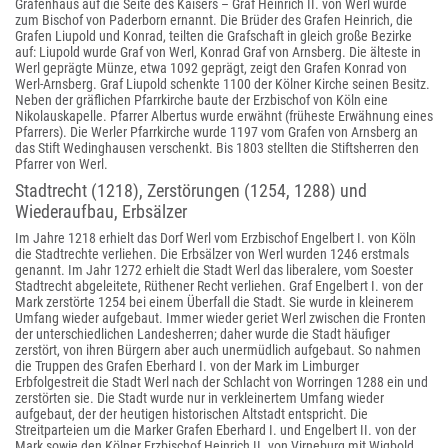
Grafenhaus auf die Seite des Kaisers – Graf Heinrich II. von Werl wurde
zum Bischof von Paderborn ernannt. Die Brüder des Grafen Heinrich, die
Grafen Liupold und Konrad, teilten die Grafschaft in gleich große Bezirke
auf: Liupold wurde Graf von Werl, Konrad Graf von Arnsberg. Die älteste in
Werl geprägte Münze, etwa 1092 geprägt, zeigt den Grafen Konrad von
Werl-Arnsberg. Graf Liupold schenkte 1100 der Kölner Kirche seinen Besitz.
Neben der gräflichen Pfarrkirche baute der Erzbischof von Köln eine
Nikolauskapelle. Pfarrer Albertus wurde erwähnt (früheste Erwähnung eines
Pfarrers). Die Werler Pfarrkirche wurde 1197 vom Grafen von Arnsberg an
das Stift Wedinghausen verschenkt. Bis 1803 stellten die Stiftsherren den
Pfarrer von Werl.
Stadtrecht (1218), Zerstörungen (1254, 1288) und
Wiederaufbau, Erbsälzer
Im Jahre 1218
erhielt das Dorf Werl vom Erzbischof Engelbert I. von Köln
die Stadtrechte verliehen. Die Erbsälzer von Werl wurden 1246 erstmals
genannt. Im Jahr 1272 erhielt die Stadt Werl das liberalere, vom Soester
Stadtrecht abgeleitete, Rüthener Recht verliehen. Graf Engelbert I. von der
Mark zerstörte 1254 bei einem Überfall die Stadt. Sie wurde in kleinerem
Umfang wieder aufgebaut.
Immer wieder geriet Werl zwischen die Fronten
der unterschiedlichen Landesherren; daher wurde die Stadt häufiger
zerstört, von ihren Bürgern aber auch unermüdlich aufgebaut. So nahmen
die Truppen des Grafen Eberhard I. von der Mark im Limburger
Erbfolgestreit die Stadt Werl nach der Schlacht von Worringen 1288 ein und
zerstörten sie. Die Stadt wurde nur in verkleinertem Umfang wieder
aufgebaut, der der heutigen historischen Altstadt entspricht. Die
Streitparteien um die Marker Grafen Eberhard I. und Engelbert II. von der
Mark sowie den Kölner Erzbischof Heinrich II. von Virneburg mit Wigbold