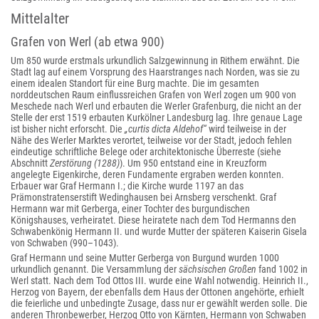
Mittelalter
Grafen von Werl (ab etwa 900)
Um 850 wurde erstmals urkundlich Salzgewinnung in Rithem erwähnt. Die
Stadt
lag auf einem Vorsprung des Haarstranges nach Norden, was sie zu
einem idealen Standort für eine Burg machte. Die im gesamten
norddeutschen Raum einflussreichen Grafen von Werl zogen um 900 von
Meschede nach Werl und erbauten die Werler Grafenburg, die nicht an der
Stelle der erst 1519 erbauten Kurkölner Landesburg lag. Ihre genaue Lage
ist bisher nicht erforscht. Die
„curtis dicta Aldehof“
wird teilweise in der
Nähe des Werler Marktes verortet, teilweise vor der Stadt, jedoch fehlen
eindeutige schriftliche Belege oder architektonische Überreste (siehe
Abschnitt
Zerstörung (1288)
). Um 950 entstand eine in Kreuzform
angelegte Eigenkirche, deren Fundamente ergraben werden konnten.
Erbauer war Graf Hermann I.; die Kirche wurde 1197 an das
Prämonstratenserstift Wedinghausen bei Arnsberg verschenkt. Graf
Hermann war mit Gerberga, einer Tochter des burgundischen
Königshauses, verheiratet. Diese heiratete nach dem Tod Hermanns den
Schwabenkönig Hermann II. und wurde Mutter der späteren Kaiserin Gisela
von Schwaben (990–1043).
Graf Hermann und seine Mutter Gerberga von Burgund wurden 1000
urkundlich genannt. Die Versammlung der
sächsischen Großen
fand 1002 in
Werl statt. Nach dem Tod Ottos III. wurde eine Wahl notwendig. Heinrich II.,
Herzog von Bayern, der ebenfalls dem Haus der Ottonen angehörte, erhielt
die feierliche und unbedingte Zusage, dass nur er gewählt werden solle. Die
anderen Thronbewerber, Herzog Otto von Kärnten, Hermann von Schwaben