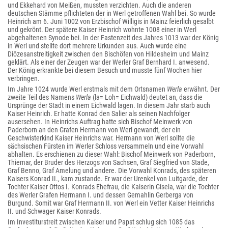
und Ekkehard von Meißen, mussten verzichten. Auch die anderen
deutschen Stämme pflichteten der in Werl getroffenen Wahl bei. So wurde
Heinrich am 6. Juni 1002 von Erzbischof Willigis in Mainz feierlich gesalbt
und gekrönt. Der spätere Kaiser Heinrich wohnte 1008 einer in Werl
abgehaltenen Synode bei. In der Fastenzeit des Jahres 1013 war der König
in Werl und stellte dort mehrere Urkunden aus. Auch wurde eine
Diözesanstreitigkeit zwischen den Bischöfen von Hildesheim und Mainz
geklärt. Als einer der Zeugen war der Werler Graf Bernhard I. anwesend.
Der König erkrankte bei diesem Besuch und musste fünf Wochen hier
verbringen.
Im Jahre 1024 wurde Werl erstmals mit dem Ortsnamen
Werla
erwähnt. Der
zweite Teil des Namens
Werla
(la= Loh= Eichwald) deutet an, dass die
Ursprünge der Stadt in einem Eichwald lagen. In diesem Jahr starb auch
Kaiser Heinrich. Er hatte Konrad den Salier als seinen Nachfolger
ausersehen. In Heinrichs Auftrag hatte sich Bischof Meinwerk von
Paderborn an den Grafen Hermann von Werl gewandt, der ein
Geschwisterkind Kaiser Heinrichs war. Hermann von Werl sollte die
sächsischen Fürsten im Werler Schloss versammeln und eine Vorwahl
abhalten. Es erschienen zu dieser Wahl: Bischof Meinwerk von Paderborn,
Thiemar
, der Bruder des Herzogs von Sachsen, Graf Siegfried von Stade,
Graf Benno, Graf Amelung und andere. Die Vorwahl Konrads, des späteren
Kaisers Konrad II., kam zustande. Er war der Urenkel von Luitgarde, der
Tochter Kaiser Ottos I. Konrads Ehefrau, die Kaiserin Gisela, war die Tochter
des Werler Grafen Hermann I. und dessen Gemahlin Gerberga von
Burgund. Somit war Graf Hermann II. von Werl ein Vetter Kaiser Heinrichs
II. und Schwager Kaiser Konrads.
Im Investiturstreit zwischen Kaiser und Papst schlug sich 1085 das