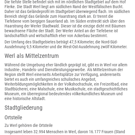
Die tiefste Stelle befindet sich mit im nördlichen Stadtgebiet auf dem Hof
Flerke. Die Stadt Werl liegt am südlichen Rand der Westfälischen Bucht.
Daher ist das Geländeprofil im Stadtgebiet überwiegend flach. Im südlichen
Bereich steigt das Gelände zum Haarstrang stark an. Er trennt die
Tiefebene vom bergigen Sauerland ab. Im Süden erstreckt sich über den
Haarstrang der Werler Stadtwald. Dieser ist die einzige dicht mit Bäumen
bewachsene Fläche der Stadt. Der Werler Anteil an der Tiefebene ist
landschaftlich und wirtschaftlich eher von Ackerbau bestimmt.
Der Umfang des Stadtgebietes beträgt 47,5 Kilometer, die Nord-Süd-
Ausdehnung 9,5 Kilometer und die West-Ost-Ausdehnung zwölf Kilometer.
Werl als Mittelzentrum
Während die Umgebung eher ländlich geprägt ist, gibt es in Werl vor allem
Industrie-, Handels- und Dienstleistungsgewerbe. Als Mittelzentrum der
Region stellt Werl einerseits Arbeitsplätze zur Verfügung, andererseits
bietet es auch ein umfangreiches schulisches Angebot,
Weiterbildungsmöglichkeiten in der Volkshochschule, ein Freizeitbad, eine
Stadtbücherei, eine Malschule, eine Musikschule, ein stadtgeschichtliches
Museum, ein überregional bedeutendes völkerkundliches Museum und
eine historische Altstadt.
Stadtgliederung
Ortsteile
Zu Werl gehören die Ortsteile
Insgesamt leben 32.994 Menschen in Werl, davon 16.177 Frauen (Stand