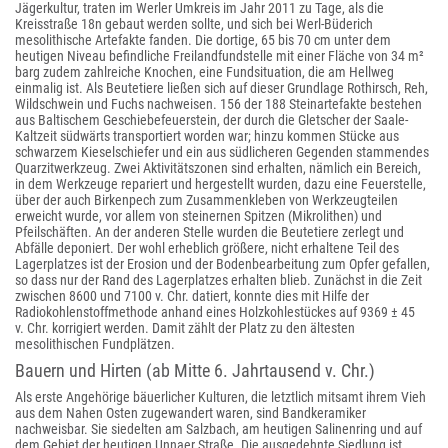
Jägerkultur, traten im Werler Umkreis im Jahr 2011 zu Tage, als die
Kreisstraße 18n gebaut werden sollte, und sich bei Werl-Büderich
mesolithische Artefakte fanden. Die dortige, 65 bis 70 cm unter dem
heutigen Niveau befindliche Freilandfundstelle mit einer Fläche von 34 m²
barg zudem zahlreiche Knochen, eine Fundsituation, die am Hellweg
einmalig ist. Als Beutetiere ließen sich auf dieser Grundlage Rothirsch, Reh,
Wildschwein und Fuchs nachweisen. 156 der 188 Steinartefakte bestehen
aus Baltischem Geschiebefeuerstein, der durch die Gletscher der Saale-
Kaltzeit südwärts transportiert worden war; hinzu kommen Stücke aus
schwarzem Kieselschiefer und ein aus südlicheren Gegenden stammendes
Quarzitwerkzeug. Zwei Aktivitätszonen sind erhalten, nämlich ein Bereich,
in dem Werkzeuge repariert und hergestellt wurden, dazu eine Feuerstelle,
über der auch Birkenpech zum Zusammenkleben von Werkzeugteilen
erweicht wurde, vor allem von steinernen Spitzen (Mikrolithen) und
Pfeilschäften. An der anderen Stelle wurden die Beutetiere zerlegt und
Abfälle deponiert. Der wohl erheblich größere, nicht erhaltene Teil des
Lagerplatzes ist der Erosion und der Bodenbearbeitung zum Opfer gefallen,
so dass nur der Rand des Lagerplatzes erhalten blieb. Zunächst in die Zeit
zwischen 8600 und 7100 v. Chr. datiert, konnte dies mit Hilfe der
Radiokohlenstoffmethode anhand eines Holzkohlestückes auf 9369 ± 45
v. Chr. korrigiert werden. Damit zählt der Platz zu den ältesten
mesolithischen Fundplätzen.
Bauern und Hirten (ab Mitte 6. Jahrtausend v. Chr.)
Als erste Angehörige bäuerlicher Kulturen, die letztlich mitsamt ihrem Vieh
aus dem Nahen Osten zugewandert waren, sind Bandkeramiker
nachweisbar. Sie siedelten am Salzbach, am heutigen Salinenring und auf
dem Gebiet der heutigen Unnaer Straße. Die ausgedehnte Siedlung ist