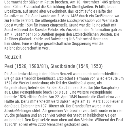
Übermacht der Sälzer im Rat zu brechen. Am 10. November 1485 gelang
dem Kölner Erzbischof die Schlichtung der Streitigkeiten. Er billigte den
Erbsälzern, auf Grund alter Gewohnheit, das Recht auf die Hälfte der
Ratssitze zu. Die Stadt wurde am 2. März 1486 durch ein Großfeuer etwa
zur Hälfte zerstört. Die althergebrachte
Ulrichsprozession
von Werl nach
Soest wurde 1504 für immer eingestellt. Grund war die Feindschaft mit
Soest während der Soester Fehde. Als Vorzeichen der Reformation gab es
am 7. Dezember 1515 Unruhen gegen den Erzbischöflichen Drosten. Die
Anführer (Rudack, Knirfe und Batwinder) ließ Erzbischof Hermann
hinrichten. Eine wichtige gesellschaftliche Gruppierung war die
Kalandsbruderschaft in Werl.
Neuzeit
Pest (1528, 1580/81), Stadtbrände (1549, 1550)
Die Stadtentwicklung in der frühen Neuzeit wurde durch unterschiedliche
Ereignisse erheblich beeinflusst. Erzbischof Hermann von Wied erbaute um
1522 die Werler Landesburg als Teil der Stadtbefestigung, als
Gegenleistung lieferte der Rat der Stadt ihm ein Stadttor (die Barspforte)
aus. Eine Pestepidemie brach 1518 aus. Eine weitere Pestepidemie
forderte 1528 etliche Opfer. Am 22. April 1549 brannte die Stadt etwa zur
Hälfte ab. Der Zimmerknecht Gerd Balken legte am 13. März 1550 Feuer in
der Stadt. Es brannten 107 Häuser ab. Der Brandstifter wurde in der
Steinkuhle
hingerichtet. Als gemeiner Verbrecher verurteilt, wurde er in vier
Stücke gehauen und an den vier Seiten der Stadt an halbhohen Galgen
aufgehängt. Den Kopf setzte man oben auf das Steintor. Während der Pest
1580/81 sollen etwa 2200 Menschen gestorben sein.