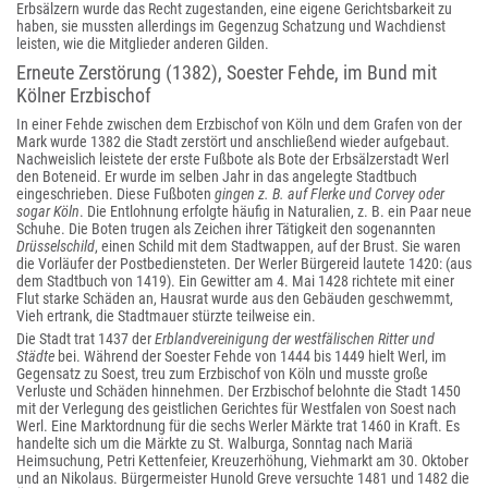
Erbsälzern wurde das Recht zugestanden, eine eigene Gerichtsbarkeit zu
haben, sie mussten allerdings im Gegenzug Schatzung und Wachdienst
leisten, wie die Mitglieder anderen Gilden.
Erneute Zerstörung (1382), Soester Fehde, im Bund mit
Kölner Erzbischof
In einer Fehde zwischen dem Erzbischof von Köln und dem Grafen von der
Mark wurde 1382
die Stadt zerstört und anschließend wieder aufgebaut.
Nachweislich leistete der erste Fußbote als Bote der Erbsälzerstadt Werl
den Boteneid. Er wurde im selben Jahr in das angelegte Stadtbuch
eingeschrieben. Diese Fußboten
gingen z. B. auf Flerke und Corvey oder
sogar Köln
. Die Entlohnung erfolgte häufig in Naturalien, z. B. ein Paar neue
Schuhe. Die Boten trugen als Zeichen ihrer Tätigkeit den sogenannten
Drüsselschild
, einen Schild mit dem Stadtwappen, auf der Brust. Sie waren
die Vorläufer der Postbediensteten. Der Werler Bürgereid lautete 1420: (aus
dem Stadtbuch von 1419). Ein Gewitter am 4. Mai 1428 richtete mit einer
Flut starke Schäden an, Hausrat wurde aus den Gebäuden geschwemmt,
Vieh ertrank, die Stadtmauer stürzte teilweise ein.
Die Stadt trat 1437 der
Erblandvereinigung der westfälischen Ritter und
Städte
bei. Während der Soester Fehde von 1444 bis 1449 hielt Werl, im
Gegensatz zu Soest, treu zum Erzbischof von Köln und musste große
Verluste und Schäden hinnehmen. Der Erzbischof belohnte die Stadt 1450
mit der Verlegung des geistlichen Gerichtes für Westfalen von Soest nach
Werl. Eine Marktordnung für die sechs Werler Märkte trat 1460 in Kraft. Es
handelte sich um die Märkte zu St. Walburga, Sonntag nach Mariä
Heimsuchung, Petri Kettenfeier, Kreuzerhöhung, Viehmarkt am 30. Oktober
und an Nikolaus. Bürgermeister Hunold Greve versuchte 1481 und 1482 die