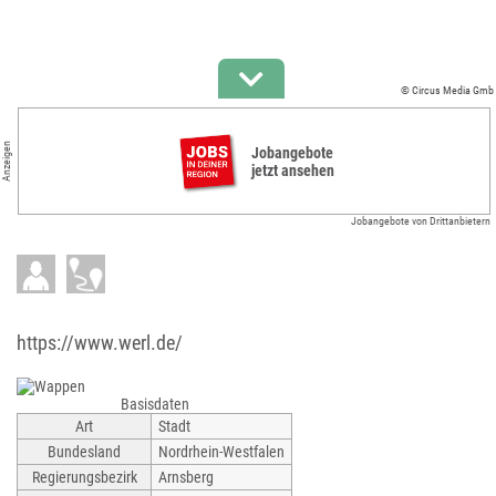
© Circus Media Gmb
Anzeigen
Jobangebote
jetzt ansehen
Jobangebote von Drittanbietern
https://www.werl.de/
Basisdaten
Art
Stadt
Bundesland
Nordrhein-Westfalen
Regierungsbezirk
Arnsberg