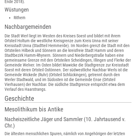
Ende 2018).
Wüstungen
Rithem
Nachbargemeinden
Die Stadt Werl liegt im Westen des Kreises Soest und bildet mit ihrem
Ortsteil Holtum die westliche Kreisgrenze zum Kreis Unna mit seiner
Kreisstadt Unna (Stadtteil Hemmerde). Im Norden grenzt die Stadt mit den
Ortsteilen Hilbeck und Sönnern an die kreisfreie Stadt Hamm und deren
Stadtbezirk Hamm-Rhynern. Sönnern und Niederbergstraße haben eine
gemeinsame Grenze mit den Ortsteilen Scheidingen, Illingen und Flerke der
Gemeinde Welver. Im Osten bildet Mawicke die Stadtgrenze zur Kreisstadt
Soest mit deren Ortsteil Ostönnen. Der südwestliche Nachbar Werls ist die
Gemeinde Wickede (Ruhr) (Ortsteil Schlückingen), getrennt durch den
Werler Stadtwald, und im Südosten ist die Gemeinde Ense (Ortsteil
Vierhausen) der Nachbar. Die südliche Stadtgrenze entspricht etwa dem
Verlauf des Haarstrangs.
Geschichte
Mesolithikum bis Antike
Nacheiszeitliche Jäger und Sammler (10. Jahrtausend v.
Chr.)
Die ältesten menschlichen Spuren, nämlich von Angehörigen der letzten