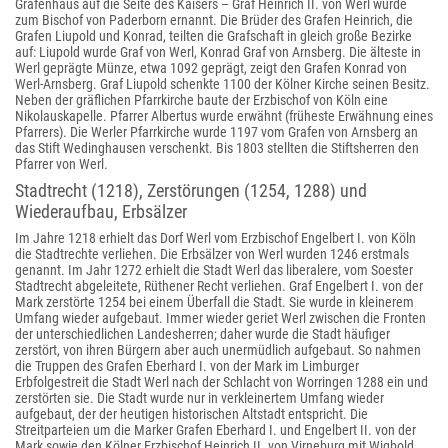
Grafenhaus auf die Seite des Kaisers – Graf Heinrich II. von Werl wurde
zum Bischof von Paderborn ernannt. Die Brüder des Grafen Heinrich, die
Grafen Liupold und Konrad, teilten die Grafschaft in gleich große Bezirke
auf: Liupold wurde Graf von Werl, Konrad Graf von Arnsberg. Die älteste in
Werl geprägte Münze, etwa 1092 geprägt, zeigt den Grafen Konrad von
Werl-Arnsberg. Graf Liupold schenkte 1100 der Kölner Kirche seinen Besitz.
Neben der gräflichen Pfarrkirche baute der Erzbischof von Köln eine
Nikolauskapelle. Pfarrer Albertus wurde erwähnt (früheste Erwähnung eines
Pfarrers). Die Werler Pfarrkirche wurde 1197 vom Grafen von Arnsberg an
das Stift Wedinghausen verschenkt. Bis 1803 stellten die Stiftsherren den
Pfarrer von Werl.
Stadtrecht (1218), Zerstörungen (1254, 1288) und
Wiederaufbau, Erbsälzer
Im Jahre 1218
erhielt das Dorf Werl vom Erzbischof Engelbert I. von Köln
die Stadtrechte verliehen. Die Erbsälzer von Werl wurden 1246 erstmals
genannt. Im Jahr 1272 erhielt die Stadt Werl das liberalere, vom Soester
Stadtrecht abgeleitete, Rüthener Recht verliehen. Graf Engelbert I. von der
Mark zerstörte 1254 bei einem Überfall die Stadt. Sie wurde in kleinerem
Umfang wieder aufgebaut.
Immer wieder geriet Werl zwischen die Fronten
der unterschiedlichen Landesherren; daher wurde die Stadt häufiger
zerstört, von ihren Bürgern aber auch unermüdlich aufgebaut. So nahmen
die Truppen des Grafen Eberhard I. von der Mark im Limburger
Erbfolgestreit die Stadt Werl nach der Schlacht von Worringen 1288 ein und
zerstörten sie. Die Stadt wurde nur in verkleinertem Umfang wieder
aufgebaut, der der heutigen historischen Altstadt entspricht. Die
Streitparteien um die Marker Grafen Eberhard I. und Engelbert II. von der
Mark sowie den Kölner Erzbischof Heinrich II. von Virneburg mit Wigbold