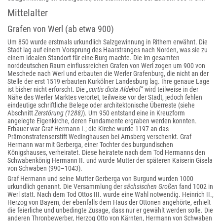
Mittelalter
Grafen von Werl (ab etwa 900)
Um 850 wurde erstmals urkundlich Salzgewinnung in Rithem erwähnt. Die
Stadt
lag auf einem Vorsprung des Haarstranges nach Norden, was sie zu
einem idealen Standort für eine Burg machte. Die im gesamten
norddeutschen Raum einflussreichen Grafen von Werl zogen um 900 von
Meschede nach Werl und erbauten die Werler Grafenburg, die nicht an der
Stelle der erst 1519 erbauten Kurkölner Landesburg lag. Ihre genaue Lage
ist bisher nicht erforscht. Die
„curtis dicta Aldehof“
wird teilweise in der
Nähe des Werler Marktes verortet, teilweise vor der Stadt, jedoch fehlen
eindeutige schriftliche Belege oder architektonische Überreste (siehe
Abschnitt
Zerstörung (1288)
). Um 950 entstand eine in Kreuzform
angelegte Eigenkirche, deren Fundamente ergraben werden konnten.
Erbauer war Graf Hermann I.; die Kirche wurde 1197 an das
Prämonstratenserstift Wedinghausen bei Arnsberg verschenkt. Graf
Hermann war mit Gerberga, einer Tochter des burgundischen
Königshauses, verheiratet. Diese heiratete nach dem Tod Hermanns den
Schwabenkönig Hermann II. und wurde Mutter der späteren Kaiserin Gisela
von Schwaben (990–1043).
Graf Hermann und seine Mutter Gerberga von Burgund wurden 1000
urkundlich genannt. Die Versammlung der
sächsischen Großen
fand 1002 in
Werl statt. Nach dem Tod Ottos III. wurde eine Wahl notwendig. Heinrich II.,
Herzog von Bayern, der ebenfalls dem Haus der Ottonen angehörte, erhielt
die feierliche und unbedingte Zusage, dass nur er gewählt werden solle. Die
anderen Thronbewerber, Herzog Otto von Kärnten, Hermann von Schwaben