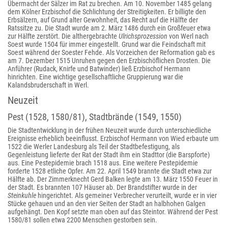
Übermacht der Sälzer im Rat zu brechen. Am 10. November 1485 gelang
dem Kölner Erzbischof die Schlichtung der Streitigkeiten. Er billigte den
Erbsälzern, auf Grund alter Gewohnheit, das Recht auf die Hälfte der
Ratssitze zu. Die Stadt wurde am 2. März 1486 durch ein Großfeuer etwa
zur Hälfte zerstört. Die althergebrachte
Ulrichsprozession
von Werl nach
Soest wurde 1504 für immer eingestellt. Grund war die Feindschaft mit
Soest während der Soester Fehde. Als Vorzeichen der Reformation gab es
am 7. Dezember 1515 Unruhen gegen den Erzbischöflichen Drosten. Die
Anführer (Rudack, Knirfe und Batwinder) ließ Erzbischof Hermann
hinrichten. Eine wichtige gesellschaftliche Gruppierung war die
Kalandsbruderschaft in Werl.
Neuzeit
Pest (1528, 1580/81), Stadtbrände (1549, 1550)
Die Stadtentwicklung in der frühen Neuzeit wurde durch unterschiedliche
Ereignisse erheblich beeinflusst. Erzbischof Hermann von Wied erbaute um
1522 die Werler Landesburg als Teil der Stadtbefestigung, als
Gegenleistung lieferte der Rat der Stadt ihm ein Stadttor (die Barspforte)
aus. Eine Pestepidemie brach 1518 aus. Eine weitere Pestepidemie
forderte 1528 etliche Opfer. Am 22. April 1549 brannte die Stadt etwa zur
Hälfte ab. Der Zimmerknecht Gerd Balken legte am 13. März 1550 Feuer in
der Stadt. Es brannten 107 Häuser ab. Der Brandstifter wurde in der
Steinkuhle
hingerichtet. Als gemeiner Verbrecher verurteilt, wurde er in vier
Stücke gehauen und an den vier Seiten der Stadt an halbhohen Galgen
aufgehängt. Den Kopf setzte man oben auf das Steintor. Während der Pest
1580/81 sollen etwa 2200 Menschen gestorben sein.