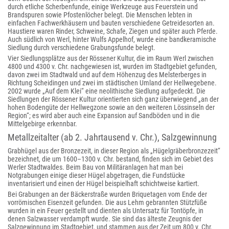
durch etliche Scherbenfunde, einige Werkzeuge aus Feuerstein und
Brandspuren sowie Pfostenlöcher belegt. Die Menschen lebten in
einfachen Fachwerkhäusern und bauten verschiedene Getreidesorten an.
Haustiere waren Rinder, Schweine, Schafe, Ziegen und später auch Pferde.
Auch südlich von Werl, hinter Wulfs Appelhof, wurde eine bandkeramische
Siedlung durch verschiedene Grabungsfunde belegt.
Vier Siedlungsplätze aus der Rössener Kultur, die im Raum Werl zwischen
4800 und 4300 v. Chr. nachgewiesen ist, wurden im Stadtgebiet gefunden,
davon zwei im Stadtwald und auf dem Höhenzug des Melsterberges in
Richtung Scheidingen und zwei im städtischen Umland der Hellwegebene.
2002 wurde „Auf dem Klei“ eine neolithische Siedlung aufgedeckt. Die
Siedlungen der Rössener Kultur orientierten sich ganz überwiegend „an der
hohen Bodengüte der Hellwegzone sowie an den weiteren Lössinseln der
Region“; es wird aber auch eine Expansion auf Sandböden und in die
Mittelgebirge erkennbar.
Metallzeitalter (ab 2. Jahrtausend v. Chr.), Salzgewinnung
Grabhügel aus der Bronzezeit, in dieser Region als „Hügelgräberbronzezeit“
bezeichnet, die um 1600–1300 v. Chr. bestand, finden sich im Gebiet des
Werler Stadtwaldes. Beim Bau von Militäranlagen hat man bei
Notgrabungen einige dieser Hügel abgetragen, die Fundstücke
inventarisiert und einen der Hügel beispielhaft schichtweise kartiert.
Bei Grabungen an der Bäckerstraße wurden Briquetagen vom Ende der
vorrömischen Eisenzeit gefunden. Die aus Lehm gebrannten Stützfüße
wurden in ein Feuer gestellt und dienten als Untersatz für Tontöpfe, in
denen Salzwasser verdampft wurde. Sie sind das älteste Zeugnis der
Salzgewinnung im Stadtgebiet, und stammen aus der Zeit um 800 v. Chr.