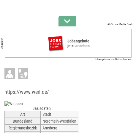
© Circus Media Gmb
Anzeigen
Jobangebote
jetzt ansehen
Jobangebote von Drittanbietern
https://www.werl.de/
Basisdaten
Art
Stadt
Bundesland
Nordrhein-Westfalen
Regierungsbezirk
Arnsberg