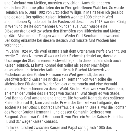
und Ekkehard von Meißen, mussten verzichten. Auch die anderen
deutschen Stämme pflichteten der in Werl getroffenen Wahl bei. So wurde
Heinrich am 6. Juni 1002 von Erzbischof Willigis in Mainz feierlich gesalbt
und gekrönt. Der spätere Kaiser Heinrich wohnte 1008 einer in Werl
abgehaltenen Synode bei. In der Fastenzeit des Jahres 1013 war der König
in Werl und stellte dort mehrere Urkunden aus. Auch wurde eine
Diözesanstreitigkeit zwischen den Bischöfen von Hildesheim und Mainz
geklärt. Als einer der Zeugen war der Werler Graf Bernhard I. anwesend.
Der König erkrankte bei diesem Besuch und musste fünf Wochen hier
verbringen.
Im Jahre 1024 wurde Werl erstmals mit dem Ortsnamen
Werla
erwähnt. Der
zweite Teil des Namens
Werla
(la= Loh= Eichwald) deutet an, dass die
Ursprünge der Stadt in einem Eichwald lagen. In diesem Jahr starb auch
Kaiser Heinrich. Er hatte Konrad den Salier als seinen Nachfolger
ausersehen. In Heinrichs Auftrag hatte sich Bischof Meinwerk von
Paderborn an den Grafen Hermann von Werl gewandt, der ein
Geschwisterkind Kaiser Heinrichs war. Hermann von Werl sollte die
sächsischen Fürsten im Werler Schloss versammeln und eine Vorwahl
abhalten. Es erschienen zu dieser Wahl: Bischof Meinwerk von Paderborn,
Thiemar
, der Bruder des Herzogs von Sachsen, Graf Siegfried von Stade,
Graf Benno, Graf Amelung und andere. Die Vorwahl Konrads, des späteren
Kaisers Konrad II., kam zustande. Er war der Urenkel von Luitgarde, der
Tochter Kaiser Ottos I. Konrads Ehefrau, die Kaiserin Gisela, war die Tochter
des Werler Grafen Hermann I. und dessen Gemahlin Gerberga von
Burgund. Somit war Graf Hermann II. von Werl ein Vetter Kaiser Heinrichs
II. und Schwager Kaiser Konrads.
Im Investiturstreit zwischen Kaiser und Papst schlug sich 1085 das