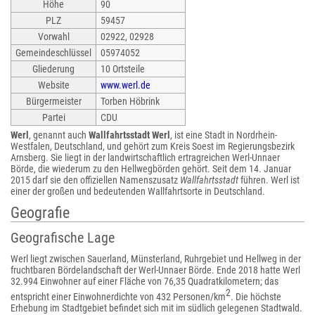
Höhe
90
PLZ
59457
Vorwahl
02922, 02928
Gemeindeschlüssel
05974052
Gliederung
10 Ortsteile
Website
www.werl.de
Bürgermeister
Torben Höbrink
Partei
CDU
Werl
, genannt auch
Wallfahrtsstadt Werl
, ist eine Stadt in Nordrhein-
Westfalen, Deutschland, und gehört zum Kreis Soest im Regierungsbezirk
Arnsberg. Sie liegt in der landwirtschaftlich ertragreichen Werl-Unnaer
Börde, die wiederum zu den Hellwegbörden gehört. Seit dem 14. Januar
2015 darf sie den offiziellen Namenszusatz
Wallfahrtsstadt
führen. Werl ist
einer der großen und bedeutenden Wallfahrtsorte in Deutschland.
Geografie
Geografische Lage
Werl liegt zwischen Sauerland, Münsterland, Ruhrgebiet und Hellweg in der
fruchtbaren Bördelandschaft der Werl-Unnaer Börde. Ende 2018 hatte Werl
32.994 Einwohner auf einer Fläche von 76,35 Quadratkilometern; das
2
entspricht einer Einwohnerdichte von 432 Personen/km
. Die höchste
Erhebung im Stadtgebiet befindet sich mit im südlich gelegenen Stadtwald.