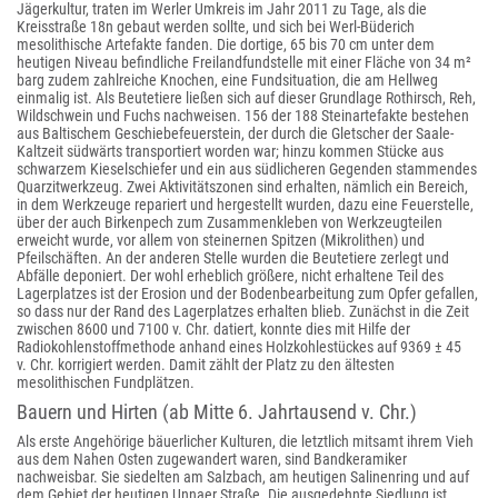
Jägerkultur, traten im Werler Umkreis im Jahr 2011 zu Tage, als die
Kreisstraße 18n gebaut werden sollte, und sich bei Werl-Büderich
mesolithische Artefakte fanden. Die dortige, 65 bis 70 cm unter dem
heutigen Niveau befindliche Freilandfundstelle mit einer Fläche von 34 m²
barg zudem zahlreiche Knochen, eine Fundsituation, die am Hellweg
einmalig ist. Als Beutetiere ließen sich auf dieser Grundlage Rothirsch, Reh,
Wildschwein und Fuchs nachweisen. 156 der 188 Steinartefakte bestehen
aus Baltischem Geschiebefeuerstein, der durch die Gletscher der Saale-
Kaltzeit südwärts transportiert worden war; hinzu kommen Stücke aus
schwarzem Kieselschiefer und ein aus südlicheren Gegenden stammendes
Quarzitwerkzeug. Zwei Aktivitätszonen sind erhalten, nämlich ein Bereich,
in dem Werkzeuge repariert und hergestellt wurden, dazu eine Feuerstelle,
über der auch Birkenpech zum Zusammenkleben von Werkzeugteilen
erweicht wurde, vor allem von steinernen Spitzen (Mikrolithen) und
Pfeilschäften. An der anderen Stelle wurden die Beutetiere zerlegt und
Abfälle deponiert. Der wohl erheblich größere, nicht erhaltene Teil des
Lagerplatzes ist der Erosion und der Bodenbearbeitung zum Opfer gefallen,
so dass nur der Rand des Lagerplatzes erhalten blieb. Zunächst in die Zeit
zwischen 8600 und 7100 v. Chr. datiert, konnte dies mit Hilfe der
Radiokohlenstoffmethode anhand eines Holzkohlestückes auf 9369 ± 45
v. Chr. korrigiert werden. Damit zählt der Platz zu den ältesten
mesolithischen Fundplätzen.
Bauern und Hirten (ab Mitte 6. Jahrtausend v. Chr.)
Als erste Angehörige bäuerlicher Kulturen, die letztlich mitsamt ihrem Vieh
aus dem Nahen Osten zugewandert waren, sind Bandkeramiker
nachweisbar. Sie siedelten am Salzbach, am heutigen Salinenring und auf
dem Gebiet der heutigen Unnaer Straße. Die ausgedehnte Siedlung ist