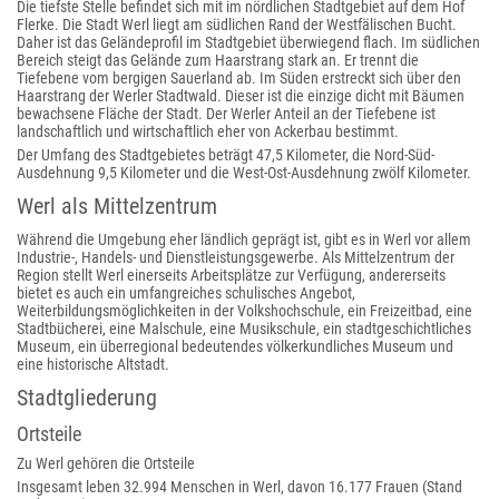
Die tiefste Stelle befindet sich mit im nördlichen Stadtgebiet auf dem Hof
Flerke. Die Stadt Werl liegt am südlichen Rand der Westfälischen Bucht.
Daher ist das Geländeprofil im Stadtgebiet überwiegend flach. Im südlichen
Bereich steigt das Gelände zum Haarstrang stark an. Er trennt die
Tiefebene vom bergigen Sauerland ab. Im Süden erstreckt sich über den
Haarstrang der Werler Stadtwald. Dieser ist die einzige dicht mit Bäumen
bewachsene Fläche der Stadt. Der Werler Anteil an der Tiefebene ist
landschaftlich und wirtschaftlich eher von Ackerbau bestimmt.
Der Umfang des Stadtgebietes beträgt 47,5 Kilometer, die Nord-Süd-
Ausdehnung 9,5 Kilometer und die West-Ost-Ausdehnung zwölf Kilometer.
Werl als Mittelzentrum
Während die Umgebung eher ländlich geprägt ist, gibt es in Werl vor allem
Industrie-, Handels- und Dienstleistungsgewerbe. Als Mittelzentrum der
Region stellt Werl einerseits Arbeitsplätze zur Verfügung, andererseits
bietet es auch ein umfangreiches schulisches Angebot,
Weiterbildungsmöglichkeiten in der Volkshochschule, ein Freizeitbad, eine
Stadtbücherei, eine Malschule, eine Musikschule, ein stadtgeschichtliches
Museum, ein überregional bedeutendes völkerkundliches Museum und
eine historische Altstadt.
Stadtgliederung
Ortsteile
Zu Werl gehören die Ortsteile
Insgesamt leben 32.994 Menschen in Werl, davon 16.177 Frauen (Stand