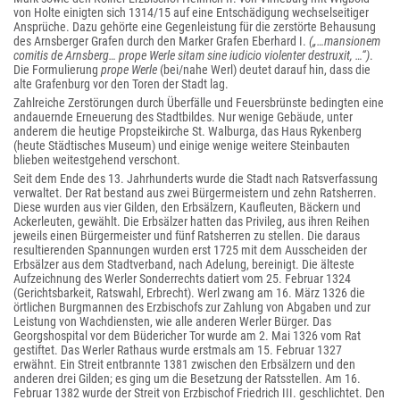
von Holte einigten sich 1314/15 auf eine Entschädigung wechselseitiger
Ansprüche. Dazu gehörte eine Gegenleistung für die zerstörte Behausung
des Arnsberger Grafen durch den Marker Grafen Eberhard I.
(„…mansionem
comitis de Arnsberg… prope Werle sitam sine iudicio violenter destruxit, …“)
.
Die Formulierung
prope Werle
(bei/nahe Werl) deutet darauf hin, dass die
alte Grafenburg vor den Toren der Stadt lag.
Zahlreiche Zerstörungen durch Überfälle und Feuersbrünste bedingten eine
andauernde Erneuerung des Stadtbildes. Nur wenige Gebäude, unter
anderem die heutige Propsteikirche St. Walburga, das Haus Rykenberg
(heute Städtisches Museum) und einige wenige weitere Steinbauten
blieben weitestgehend verschont.
Seit dem Ende des 13. Jahrhunderts wurde die Stadt nach Ratsverfassung
verwaltet. Der Rat bestand aus zwei Bürgermeistern und zehn Ratsherren.
Diese wurden aus vier Gilden, den Erbsälzern, Kaufleuten, Bäckern und
Ackerleuten, gewählt. Die Erbsälzer hatten das Privileg, aus ihren Reihen
jeweils einen Bürgermeister und fünf Ratsherren zu stellen. Die daraus
resultierenden Spannungen wurden erst 1725 mit dem Ausscheiden der
Erbsälzer aus dem Stadtverband, nach Adelung, bereinigt. Die älteste
Aufzeichnung des Werler Sonderrechts datiert vom 25. Februar 1324
(Gerichtsbarkeit, Ratswahl, Erbrecht). Werl zwang am 16. März 1326 die
örtlichen Burgmannen des Erzbischofs zur Zahlung von Abgaben und zur
Leistung von Wachdiensten, wie alle anderen Werler Bürger. Das
Georgshospital vor dem Büdericher Tor wurde am 2. Mai 1326 vom Rat
gestiftet. Das Werler Rathaus wurde erstmals am 15. Februar 1327
erwähnt. Ein Streit entbrannte 1381 zwischen den Erbsälzern und den
anderen drei Gilden; es ging um die Besetzung der Ratsstellen. Am 16.
Februar 1382 wurde der Streit von Erzbischof Friedrich III. geschlichtet. Den