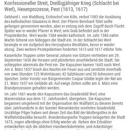
Konfessioneller Streit, Dreißigjähriger Krieg (Schlacht bei
Werl), Hexenprozesse, Pest (1613, 1617)
Gebhard I. von Waldburg, Erzbischof von Köln, verbot 1583 die Ausübung
des katholischen Glaubens in Werl. Der Pfarrer Bernhard Tütel sollte
gefangen genommen werden, aber er entzog sich dem Zugriff durch Flucht.
Später war er wieder Pfarrer in Werl; sein Grab befindet sich in der
Propsteikirche. Werl wurde 1584 wieder katholisch. Im Jahr 1586 nahm
Martin Schenk von Nideggen die Stadt ein. In der Schlacht bei Werl
besiegte er ein Aufgebot des Herzogtums Westfalen, bevor er wieder
abzog. Zwei weitere Pestepidemien forderten 1613 und 1617 etliche Tote.
Kaiserliche Truppen unter General Johann von Götzen vertrieben am 29.
September 1636 die Hessen und plünderten anschließend die Stadt. Sie
schleppten abermals die Pest ein. Die Kapuziner kamen 1645 nach Werl.
Am 4. März 1657 brach des Nachts ein Feuer aus und zerstörte innerhalb
von zwei Stunden 125 Wohnhäuser, 42 Salzhäuser und 30 Scheunen und
Speicher. Unter Vorsitz von Bürgermeister Caspar Gödde legte der Rat am
21. März 1657 ein Gelübde ab: Auf ewige Zeiten sollte am 4. März eine
Brandprozession gehalten werden.
Im Jahr 1661 wurde den Kapuzinern das Gnadenbild Werl, eine
Marienstatue aus dem 12. Jahrhundert, übergeben. Die Kapuziner
begannen umgehend mit der Organisation der Wallfahrt zu diesem bereits
über Jahrhunderte in der Soester Wiesenkirche verehrten Gnadenbild.
Unzählige Pilger haben seit dieser Zeit das Bild der Muttergottes in der
Wallfahrtsbasilika besucht. Brandenburgische Truppen belagerten die Stadt
1673, zogen allerdings ohne Erfolg wieder ab. Neben den Erbsälzer
entwickelten sich die üblichen Handwerksbetriebe, und Ackerbürger