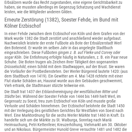
Erbsälzern wurde das Recht zugestanden, eine eigene Gerichtsbarkeit zu
haben, sie mussten allerdings im Gegenzug Schatzung und Wachdienst
leisten, wie die Mitglieder anderen Gilden.
Erneute Zerstörung (1382), Soester Fehde, im Bund mit
Kölner Erzbischof
In einer Fehde zwischen dem Erzbischof von Köln und dem Grafen von der
Mark wurde 1382
die Stadt zerstört und anschließend wieder aufgebaut.
Nachweislich leistete der erste Fußbote als Bote der Erbsälzerstadt Werl
den Boteneid. Er wurde im selben Jahr in das angelegte Stadtbuch
eingeschrieben. Diese Fußboten
gingen z. B. auf Flerke und Corvey oder
sogar Köln
. Die Entlohnung erfolgte häufig in Naturalien, z. B. ein Paar neue
Schuhe. Die Boten trugen als Zeichen ihrer Tätigkeit den sogenannten
Drüsselschild
, einen Schild mit dem Stadtwappen, auf der Brust. Sie waren
die Vorläufer der Postbediensteten. Der Werler Bürgereid lautete 1420: (aus
dem Stadtbuch von 1419). Ein Gewitter am 4. Mai 1428 richtete mit einer
Flut starke Schäden an, Hausrat wurde aus den Gebäuden geschwemmt,
Vieh ertrank, die Stadtmauer stürzte teilweise ein.
Die Stadt trat 1437 der
Erblandvereinigung der westfälischen Ritter und
Städte
bei. Während der Soester Fehde von 1444 bis 1449 hielt Werl, im
Gegensatz zu Soest, treu zum Erzbischof von Köln und musste große
Verluste und Schäden hinnehmen. Der Erzbischof belohnte die Stadt 1450
mit der Verlegung des geistlichen Gerichtes für Westfalen von Soest nach
Werl. Eine Marktordnung für die sechs Werler Märkte trat 1460 in Kraft. Es
handelte sich um die Märkte zu St. Walburga, Sonntag nach Mariä
Heimsuchung, Petri Kettenfeier, Kreuzerhöhung, Viehmarkt am 30. Oktober
und an Nikolaus. Bürgermeister Hunold Greve versuchte 1481 und 1482 die