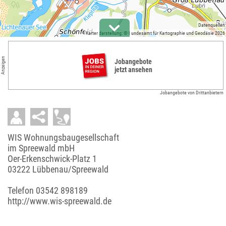
Datenquellen
Kartendarstellung: © Bundesamt für Kartographie und Geodäsie 2026
Anzeigen
Jobangebote
jetzt ansehen
Jobangebote von Drittanbietern
WIS Wohnungsbaugesellschaft
im Spreewald mbH
Oer-Erkenschwick-Platz 1
03222 Lübbenau/Spreewald
Telefon
03542 898189
http://www.wis-spreewald.de