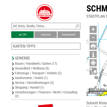
SCHM
STADTPLAN 
+
vor Ort
regional
bundesweit
−
KARTEN-TIPPS
Stadtplan Geilenkirchen
GEWERBE
Stadtplan Herzogenrath
Bauen / Handwerk / Garten (17)
Stadtplan Alsdorf
Gesundheit / Wellness (5)
Stadtplan Baesweiler
Fahrzeuge / Transport / Verkehr (2)
Stadtplan Würselen
Gastronomie / Hotels (1)
Service / Dienstleistungen (3)
Shopping / Handel (1)
Versicherungen / Finanzen / Recht / Consulting
(2)
Schmitt Kli