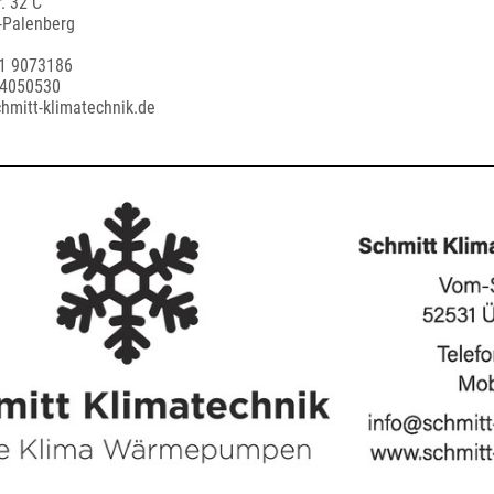
. 32 C
-Palenberg
51 9073186
 4050530
chmitt-klimatechnik.de