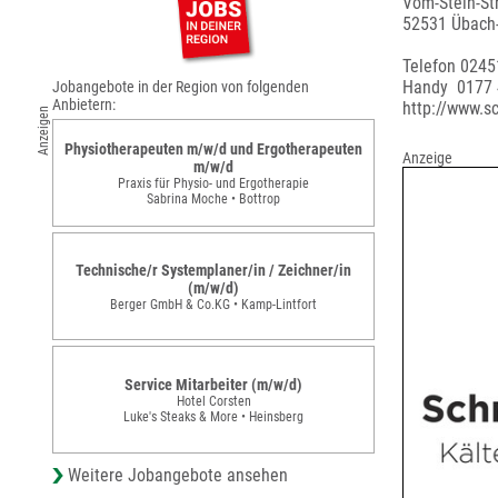
Vom-Stein-Str
52531 Übach
Telefon 024
Handy 0177
Jobangebote in der Region von folgenden
Anbietern:
http://www.s
Anzeigen
Physiotherapeuten m/w/d und Ergotherapeuten
Anzeige
m/w/d
Praxis für Physio- und Ergotherapie
Sabrina Moche • Bottrop
Technische/r Systemplaner/in / Zeichner/in
(m/w/d)
Berger GmbH & Co.KG • Kamp-Lintfort
Service Mitarbeiter (m/w/d)
Hotel Corsten
Luke's Steaks & More • Heinsberg
Weitere Jobangebote ansehen