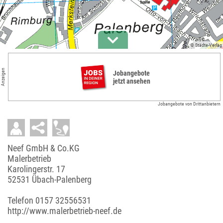
© Städte-Verlag
Anzeigen
Jobangebote
jetzt ansehen
Jobangebote von Drittanbietern
Neef GmbH & Co.KG
Malerbetrieb
Karolingerstr. 17
52531 Übach-Palenberg
Telefon
0157 32556531
http://www.malerbetrieb-neef.de