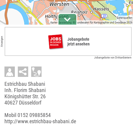
Datenquellen
Kartendarstellung: © Bundesamt für Kartographie und Geodäsie 2026
Anzeigen
Jobangebote
jetzt ansehen
Jobangebote von Drittanbietern
Estrichbau Shabani
Inh. Florim Shabani
Königshütter Str. 26
40627 Düsseldorf
Mobil
0152 09885854
http://www.estrichbau-shabani.de