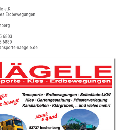
e e.K.
Kies Erdbewegungen
nberg
5 6803
5 6880
ransporte-naegele.de