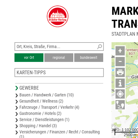
MARK
TRAN
STADTPLAN 
+
vor Ort
regional
bundesweit
−
KARTEN-TIPPS
Karte Landkreis Miesbach
GEWERBE
Stadtplan Markt Schliersee
Bauen / Handwerk / Garten (10)
Stadtplan Bad Aibling
Gesundheit / Wellness (2)
Stadtplan Kolbermoor
Fahrzeuge / Transport / Verkehr (4)
Stadtplan Markt Holzkirchen
Gastronomie / Hotels (2)
Service / Dienstleistungen (1)
Shopping / Handel (3)
Versicherungen / Finanzen / Recht / Consulting
(1)