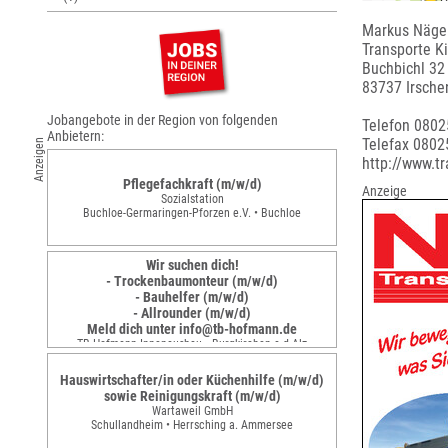
Markus Nägel
Transporte 
Buchbichl 32
83737 Irsche
Jobangebote in der Region von folgenden
Telefon 0802
Anbietern:
Telefax 0802
Anzeigen
http://www.t
Pflegefachkraft (m/w/d)
Anzeige
Sozialstation
Buchloe-Germaringen-Pforzen e.V. • Buchloe
Wir suchen dich!
- Trockenbaumonteur (m/w/d)
- Bauhelfer (m/w/d)
- Allrounder (m/w/d)
Meld dich unter info@tb-hofmann.de
TB Hofmann Innenausbau • Burgkirchen a.d.Alz
Hauswirtschafter/in oder Küchenhilfe (m/w/d)
sowie Reinigungskraft (m/w/d)
Wartaweil GmbH
Schullandheim • Herrsching a. Ammersee