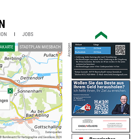
N
ION
JOBS
Anzeigen
AKARTE
STADTPLAN MIESBACH
ungen
Datenquellen
 © Bundesamt für Kartographie und Geodäsie 2026