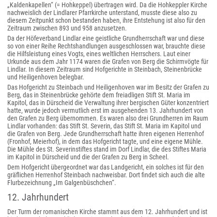
„Kaldenkapellen“ (= Hohkeppel) übertragen wird. Da die Hohkeppler Kirche
nachweislich der Lindlarer Pfarrkirche unterstand, musste diese also zu
diesem Zeitpunkt schon bestanden haben, ihre Entstehung ist also für den
Zeitraum zwischen 893 und 958 anzusetzen.
Da der Höfeverband Lindlar eine geistliche Grundherrschaft war und diese
so von einer Reihe Rechtshandlungen ausgeschlossen war, brauchte diese
die Hilfsleistung eines Vogts, eines weltlichen Herrschers. Laut einer
Urkunde aus dem Jahr 1174 waren die Grafen von Berg die Schirmvögte für
Lindlar. In diesem Zeitraum sind Hofgerichte in Steinbach, Steinenbrücke
und Heiligenhoven belegbar.
Das Hofgericht zu Steinbach und Heiligenhoven war im Besitz der Grafen zu
Berg, das in Steinenbrücke gehörte dem freiadligen Stift St. Maria im
Kapitol, das in Dürscheid die Verwaltung ihrer bergischen Güter konzentriert
hatte, wurde jedoch vermutlich erst im ausgehenden 13. Jahrhundert von
den Grafen zu Berg übernommen. Es waren also drei Grundherren im Raum
Lindlar vorhanden: das Stift St. Severin, das Stift St. Maria im Kapitol und
die Grafen von Berg. Jede Grundherrschaft hatte ihren eigenen Herrenhof
(Fronhof, Meierhof), in dem das Hofgericht tagte, und eine eigene Mühle.
Die Mühle des St. Severinstiftes stand im Dorf Lindlar, die des Stiftes Maria
im Kapitol in Dürscheid und die der Grafen zu Berg in Scheel.
Dem Hofgericht übergeordnet war das Landgericht, ein solches ist für den
gräflichen Herrenhof Steinbach nachweisbar. Dort findet sich auch die alte
Flurbezeichnung „Im Galgenbüschchen“.
12. Jahrhundert
Der Turm der romanischen Kirche stammt aus dem 12. Jahrhundert und ist