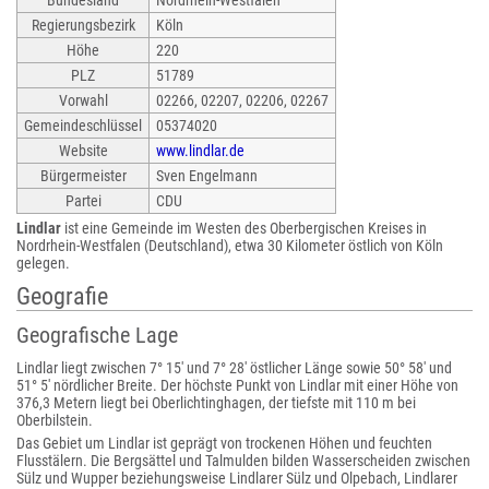
Bundesland
Nordrhein-Westfalen
Regierungsbezirk
Köln
Höhe
220
PLZ
51789
Vorwahl
02266, 02207, 02206, 02267
Gemeindeschlüssel
05374020
Website
www.lindlar.de
Bürgermeister
Sven Engelmann
Partei
CDU
Lindlar
ist eine Gemeinde im Westen des Oberbergischen Kreises in
Nordrhein-Westfalen (Deutschland), etwa 30 Kilometer östlich von Köln
gelegen.
Geografie
Geografische Lage
Lindlar liegt zwischen 7° 15' und 7° 28' östlicher Länge sowie 50° 58' und
51° 5' nördlicher Breite. Der höchste Punkt von Lindlar mit einer Höhe von
376,3 Metern liegt bei Oberlichtinghagen, der tiefste mit 110 m bei
Oberbilstein.
Das Gebiet um Lindlar ist geprägt von trockenen Höhen und feuchten
Flusstälern. Die Bergsättel und Talmulden bilden Wasserscheiden zwischen
Sülz und Wupper beziehungsweise Lindlarer Sülz und Olpebach, Lindlarer