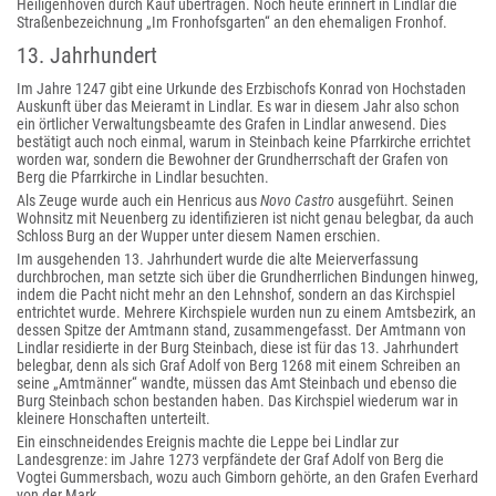
Heiligenhoven durch Kauf übertragen. Noch heute erinnert in Lindlar die
Straßenbezeichnung „Im Fronhofsgarten“ an den ehemaligen Fronhof.
13. Jahrhundert
Im Jahre 1247 gibt eine Urkunde des Erzbischofs Konrad von Hochstaden
Auskunft über das Meieramt in Lindlar. Es war in diesem Jahr also schon
ein örtlicher Verwaltungsbeamte des Grafen in Lindlar anwesend. Dies
bestätigt auch noch einmal, warum in Steinbach keine Pfarrkirche errichtet
worden war, sondern die Bewohner der Grundherrschaft der Grafen von
Berg die Pfarrkirche in Lindlar besuchten.
Als Zeuge wurde auch ein Henricus aus
Novo Castro
ausgeführt. Seinen
Wohnsitz mit Neuenberg zu identifizieren ist nicht genau belegbar, da auch
Schloss Burg an der Wupper unter diesem Namen erschien.
Im ausgehenden 13. Jahrhundert wurde die alte Meierverfassung
durchbrochen, man setzte sich über die Grundherrlichen Bindungen hinweg,
indem die Pacht nicht mehr an den Lehnshof, sondern an das Kirchspiel
entrichtet wurde. Mehrere Kirchspiele wurden nun zu einem Amtsbezirk, an
dessen Spitze der Amtmann stand, zusammengefasst. Der Amtmann von
Lindlar residierte in der Burg Steinbach, diese ist für das 13. Jahrhundert
belegbar, denn als sich Graf Adolf von Berg 1268 mit einem Schreiben an
seine „Amtmänner“ wandte, müssen das Amt Steinbach und ebenso die
Burg Steinbach schon bestanden haben. Das Kirchspiel wiederum war in
kleinere Honschaften unterteilt.
Ein einschneidendes Ereignis machte die Leppe bei Lindlar zur
Landesgrenze: im Jahre 1273 verpfändete der Graf Adolf von Berg die
Vogtei Gummersbach, wozu auch Gimborn gehörte, an den Grafen Everhard
von der Mark.