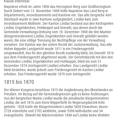
Klause erkennbar.
Napoleon erhob im Jahre 1806 das Herzogtum Berg zum Großherzogtum.
Durch Dekret vom 13. November 1808 teilte Napoleon das Land Berg in
Départements, Arrondissements und Kantone ein. Das alte bergische Amt
Steinbach wurde in zwei Kantone aufgegliedert, Lindlar kam zum
Arrondissement Mülheim. Der Kanton Lindlar bestand aus den Kirchspielen
Lindlar, Engelskirchen, Hohkeppel und Overath, aus denen durch die
Gemeinde-Verwaltungs-Ordnung vom 18. Dezember 1808 die drei Mairien
(Bürgermeistereien) Lindlar, Engelskirchen und Overath gebildet worden
waren, die eine völlige Trennung der Rechtspflege von der Verwaltung
vorsahen. Der Kanton war der untere Bezirk der Justizverwaltung. Das alte
Hohen Keppeler Landgericht
wurde 1811 in ein Friedensgericht
umgewandelt, das für den gleichen Bezirk zuständig blieb, bis Overath 1816
aus dem Friedensgericht abgetrennt wurde. Der Gerichtsbezirk mit den drei
Gemeinden Lindlar, Engelskirchen und Hohkeppel, blieb bis zum 31.
Dezember 1974 (Amtsgericht Lindlar) erhalten. Das Landgericht Lindlar
blieb bestehen, wurde jedoch zum Friedensgericht im Kanton Lindlar
erhoben. Das Friedensgericht wurde 1879 zum Amtsgericht.
1815 bis 1870
Der Wiener Kongress beschloss 1815 die Angliederung des Rheinlandes an
Preußen. Im Bezug auf die Gemeindegrenzen gab es keine Änderungen.
Aus der bergischen Mairie Lindlar wurde die preußische Bürgermeisterei
Lindlar, die seit 1816 zum Kreis Wipperfürth im Regierungsbezirk Köln
gehörte. 1828 hatte die Bürgermeisterei Lindlar 5430 Einwohner, davon
2728 männliche und 2702 weibliche, sowie 5396 katholische und 34
evangelische. Obwohl die Märzrevolution 1848 auf Lindlar keine direkten