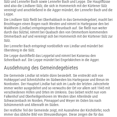
Sülz und Lennefer Bach sowie Lennefer Bach und Leppe. Die Hauptflüsse
sind also die Lindlarer Sülz, die sich in Hommerich mit der Kürtener Sülz
vereinigt und anschließend in die Agger mündet, der Lennefer Bach und die
Leppe.
Die Lindlarer Sülz fließt bei Oberhabbach in das Gemeindegebiet, macht bei
Brochhagen einen Bogen nach Westen und nimmt in Hartegasse den bei
Waldheim (Lindlar) entspringenden Breunbach auf. Sie fließt nun weiter
durch das Sülztal, nimmt bei Quabach den von Ommerborn kommenden
Ommerbach auf und vereinigt sich bei Hommerich mit der Kürtener Sülz zur
Sülz.
Der Lennefer Bach entspringt nordöstlich von Lindlar und mündet bei
Obersteeg in die Sülz.
Die Leppe durchfließt das Leppetal und nimmt bei Kaiserau den
Scheelbach auf. Die Leppe mündet bei Engelskirchen in die Agger.
Ausdehnung des Gemeindegebietes
Die Gemeinde Lindlar ist relativ dünn besiedelt. Sie erstreckt sich von
Hohkeppel und Schmitzhöhe im Südwesten bis Hartegasse und Breun im
Nordosten. Der Hauptort Lindlar hat sich im Laufe der letzten Jahrzehnte
immer weiter ausgedehnt und so verwuchs der Ort vor allem seit 1945 mit
verschiedenen Höfen und Orten im Umkreis. Das Gebiet reicht nun vom
Falkenhof und Oberheiligenhoven im Westen über Altenlinde und
Schwarzenbach im Norden, Pinnappel und Weyer im Osten bis nach
Schümmerich und Altenrath im Süden.
Der restliche Teil der Gemeinde zeigt, mit Ausnahme der Kirchdörfer, noch
immer das übliche Bild von Streusiedlungen. Diese zeigen die für das