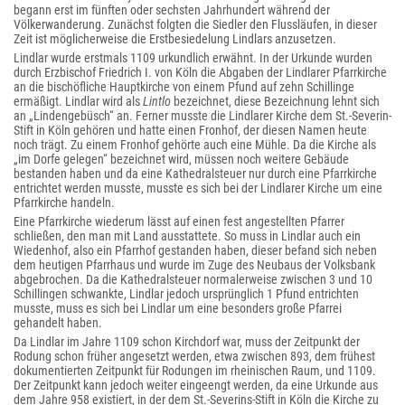
begann erst im fünften oder sechsten Jahrhundert während der
Völkerwanderung. Zunächst folgten die Siedler den Flussläufen, in dieser
Zeit ist möglicherweise die Erstbesiedelung Lindlars anzusetzen.
Lindlar wurde erstmals 1109 urkundlich erwähnt. In der Urkunde wurden
durch Erzbischof Friedrich I. von Köln die Abgaben der Lindlarer Pfarrkirche
an die bischöfliche Hauptkirche von einem Pfund auf zehn Schillinge
ermäßigt. Lindlar wird als
Lintlo
bezeichnet, diese Bezeichnung lehnt sich
an „Lindengebüsch“ an. Ferner musste die Lindlarer Kirche dem St.-Severin-
Stift in Köln gehören und hatte einen Fronhof, der diesen Namen heute
noch trägt. Zu einem Fronhof gehörte auch eine Mühle. Da die Kirche als
„im Dorfe gelegen“ bezeichnet wird, müssen noch weitere Gebäude
bestanden haben und da eine Kathedralsteuer nur durch eine Pfarrkirche
entrichtet werden musste, musste es sich bei der Lindlarer Kirche um eine
Pfarrkirche handeln.
Eine Pfarrkirche wiederum lässt auf einen fest angestellten Pfarrer
schließen, den man mit Land ausstattete. So muss in Lindlar auch ein
Wiedenhof, also ein Pfarrhof gestanden haben, dieser befand sich neben
dem heutigen Pfarrhaus und wurde im Zuge des Neubaus der Volksbank
abgebrochen. Da die Kathedralsteuer normalerweise zwischen 3 und 10
Schillingen schwankte, Lindlar jedoch ursprünglich 1 Pfund entrichten
musste, muss es sich bei Lindlar um eine besonders große Pfarrei
gehandelt haben.
Da Lindlar im Jahre 1109 schon Kirchdorf war, muss der Zeitpunkt der
Rodung schon früher angesetzt werden, etwa zwischen 893, dem frühest
dokumentierten Zeitpunkt für Rodungen im rheinischen Raum, und 1109.
Der Zeitpunkt kann jedoch weiter eingeengt werden, da eine Urkunde aus
dem Jahre 958 existiert, in der dem St.-Severins-Stift in Köln die Kirche zu