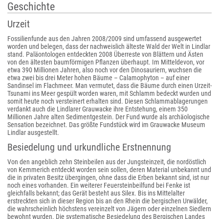
Geschichte
Urzeit
Fossilienfunde aus den Jahren 2008/2009 sind umfassend ausgewertet
worden und belegen, dass der nachweislich älteste Wald der Welt in Lindlar
stand. Paläontologen entdeckten 2008 Überreste von Blättern und Ästen
von den ältesten baumförmigen Pflanzen überhaupt. Im Mitteldevon, vor
etwa 390 Millionen Jahren, also noch vor den Dinosauriern, wuchsen die
etwa zwei bis drei Meter hohen Bäume – Calamophyton – auf einer
Sandinsel im Flachmeer. Man vermutet, dass die Bäume durch einen Urzeit-
Tsunami ins Meer gespült worden waren, mit Schlamm bedeckt wurden und
somit heute noch versteinert erhalten sind. Diesen Schlammablagerungen
verdankt auch die Lindlarer Grauwacke ihre Entstehung, einem 350
Millionen Jahre alten Sedimentgestein. Der Fund wurde als archäologische
Sensation bezeichnet. Das größte Fundstück wird im Grauwacke Museum
Lindlar ausgestellt.
Besiedelung und urkundliche Erstnennung
Von den angeblich zehn Steinbeilen aus der Jungsteinzeit, die nordöstlich
von Kemmerich entdeckt worden sein sollen, deren Material unbekannt und
die in privaten Besitz übergingen, ohne dass die Erben bekannt sind, ist nur
noch eines vorhanden. Ein weiterer Feuersteinbeilfund bei Fenke ist
gleichfalls bekannt; das Gerät besteht aus Silex. Bis ins Mittelalter
erstreckten sich in dieser Region bis an den Rhein die bergischen Urwälder,
die wahrscheinlich höchstens vereinzelt von Jägern oder einzelnen Siedlern
bewohnt wurden. Die systematische Besiedelung des Bergischen Landes