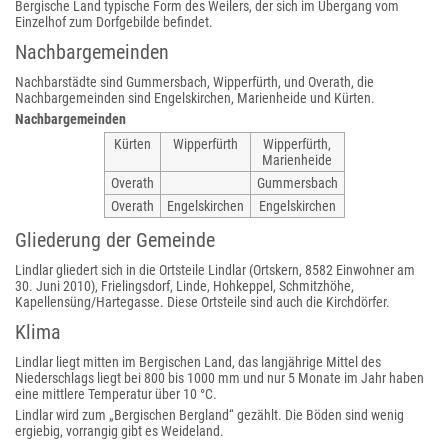
Bergische Land typische Form des Weilers, der sich im Übergang vom
Einzelhof zum Dorfgebilde befindet.
Nachbargemeinden
Nachbarstädte sind Gummersbach, Wipperfürth, und Overath, die
Nachbargemeinden sind Engelskirchen, Marienheide und Kürten.
Nachbargemeinden
Kürten
Wipperfürth
Wipperfürth,
Marienheide
Overath
Gummersbach
Overath
Engelskirchen
Engelskirchen
Gliederung der Gemeinde
Lindlar gliedert sich in die Ortsteile Lindlar (Ortskern, 8582 Einwohner am
30. Juni 2010), Frielingsdorf, Linde, Hohkeppel, Schmitzhöhe,
Kapellensüng/Hartegasse. Diese Ortsteile sind auch die Kirchdörfer.
Klima
Lindlar liegt mitten im Bergischen Land, das langjährige Mittel des
Niederschlags liegt bei 800 bis 1000 mm und nur 5 Monate im Jahr haben
eine mittlere Temperatur über 10 °C.
Lindlar wird zum „Bergischen Bergland“ gezählt. Die Böden sind wenig
ergiebig, vorrangig gibt es Weideland.