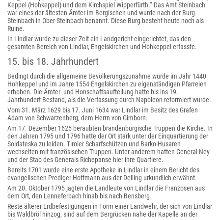
Keppel (Hohkeppel) und dem Kirchspiel Wipperfürth.“ Das Amt Steinbach
war eines der ältesten Ämter im Bergischen und wurde nach der Burg
Steinbach in Ober-Steinbach benannt. Diese Burg besteht heute noch als
Ruine.
In Lindlar wurde zu dieser Zeit ein Landgericht eingerichtet, das den
gesamten Bereich von Lindlar, Engelskirchen und Hohkeppel erfasste.
15. bis 18. Jahrhundert
Bedingt durch die allgemeine Bevölkerungszunahme wurde im Jahr 1440
Hohkeppel und im Jahre 1554 Engelskirchen zu eigenständigen Pfarreien
erhoben. Die Ämter- und Honschaftsaufteilung hatte bis ins 19.
Jahrhundert Bestand, als die Verfassung durch Napoleon reformiert wurde.
Vom 31. März 1629 bis 17. Juni 1634 war Lindlar im Besitz des Grafen
Adam von Schwarzenberg, dem Herrn von Gimborn.
Am 17. Dezember 1625 beraubten brandenburgische Truppen die Kirche. In
den Jahren 1795 und 1796 hatte der Ort stark unter der Einquartierung der
Soldateska zu leiden. Tiroler Scharfschützen und Barko-Husaren
wechselten mit französischen Truppen. Unter anderem hatten General Ney
und der Stab des Generals Richepanse hier ihre Quartiere.
Bereits 1701 wurde eine erste Apotheke in Lindlar in einem Bericht des
evangelischen Prediger Hoffmann aus der Delling urkundlich erwähnt.
Am 20. Oktober 1795 jagten die Landleute von Lindlar die Franzosen aus
dem Ort, den Lenneferbach hinab bis nach Bensberg.
Reste älterer Erdbefestigungen in Form einer Landwehr, der sich von Lindlar
bis Waldbröl hinzog, sind auf dem Bergrücken nahe der Kapelle an der