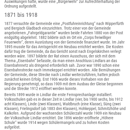
Auswirkungen hatte, wurde eine „Bürgerwehr“ zur Aufrechterhaltung der
Ordnung aufgestellt.
1871 bis 1918
1877 versuchte die Gemeinde eine „Postfuhreinrichtung“ nach Wipperfürth
und Bergisch Gladbach einzurichten. Trotz einer von der Gemeinde
angebotenen „Fahrgeldgarantie“ wurden beide Fahrten 1880 von der Post
endgültig abgelehnt. 1882 bildete sich im Ort ein „Corps freiwilliger
Feuerwehr“, deren Ausrüstung von der Gemeinde finanziert wurde. Im Jahr
1895 musste für das Amtsgericht ein Neubau errichtet werden. Die Kosten
dafür trug die Gemeinde, da das Gericht sonst nach Engelskirchen verlegt
worden wäre. 1897 bildete der Rat einen Ausschuss, der sich mit dem
Thema „Eisenbahn“ befasste, da man einen Anschluss Lindlars an das
Eisenbahnnetz als dringend erforderlich sah. Zuvor war 1890 schon eine
Eisenbahnstrecke nach Immekeppel errichtet worden. Alle Bemühungen
der Gemeinde, diese Strecke nach Lindlar weiterzuführen, hatten jedoch
zunächst keinen Erfolg. Erst 1906 wurde dieses Vorhaben von der
Regierung genehmigt, so dass 1909 mit dem Ausbau der Gleise begonnen
und die Strecke 1912 eröffnet werden konnte.
Bereits 1899 wurde in Lindlar die erste Fernsprechanlage installiert.
Volksschulen gab es in dieser Zeit in Lindlar (vier, bis 1900 sechs, bis 1912
acht Klassen), Linde (zwei Klassen), Waldbruch (eine Klasse), Süng (zwei
Klassen), Frielingsdorf (ab 1883 drei Klassen), Hohkeppel, Schmitzhöhe und
Kalkofen. Aufgrund der wachsenden Schülerzahl wurde 1909 ein Neubau
der Volksschule Lindlar errichtet. Die 1896 wieder eröffnete „Höhere
Schule“ wurde 1914 wegen Schülermangels und zu hohen Kosten
aufgelöst.