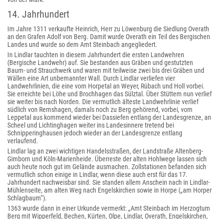
14. Jahrhundert
Im Jahre 1311 verkaufte Heinrich, Herr zu Löwenburg die Siedlung Overath
an den Grafen Adolf von Berg. Damit wurde Overath ein Teil des Bergischen
Landes und wurde so dem Amt Steinbach angegliedert.
In Lindlar tauchten in diesem Jahrhundert die ersten Landwehren
(Bergische Landwehr) auf. Sie bestanden aus Gräben und gestutzten
Baum- und Strauchwerk und waren mit teilweise zwei bis drei Gräben und
Wällen eine Art unbemannter Wall. Durch Lindlar verliefen vier
Landwehrlinien, die eine vom Horpetal an Weyer, Rübach und Holl vorbei.
Sie erreichte bei Löhe und Brochhagen das Sülztal. Über Stüttem nun verlief
sie weiter bis nach Norden. Die vermutlich älteste Landwehrlinie verlief
südlich von Remshagen, damals noch zu Berg gehörend, vorbei, vom
Leppetal aus kommend wieder bei Dassiefen entlang der Landesgrenze, an
Scheel und Lichtinghagen weiter ins Landesinnere tretend bei
Schnipperinghausen jedoch wieder an der Landesgrenze entlang
verlaufend.
Lindlar lag an zwei wichtigen Handelsstraßen, der Landstraße Altenberg-
Gimborn und Köln-Marienheide. Überreste der alten Hohlwege lassen sich
auch heute noch gut im Gelände ausmachen. Zollstationen befanden sich
vermutlich schon einige in Lindlar, wenn diese auch erst für das 17.
Jahrhundert nachweisbar sind. Sie standen allem Anschein nach in Lindlar-
Mühlenseite, am alten Weg nach Engelskirchen sowie in Horpe („am Horper
Schlagbaum“).
1363 wurde dann in einer Urkunde vermerkt: „Amt Steinbach im Herzogtum
Berg mit Wipperfeld, Bechen, Kürten, Olpe, Lindlar, Overath, Engelskirchen,