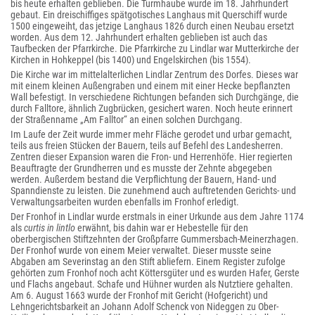
bis heute erhalten geblieben. Die Turmhaube wurde im 18. Jahrhundert
gebaut. Ein dreischiffiges spätgotisches Langhaus mit Querschiff wurde
1500 eingeweiht, das jetzige Langhaus 1826 durch einen Neubau ersetzt
worden. Aus dem 12. Jahrhundert erhalten geblieben ist auch das
Taufbecken der Pfarrkirche. Die Pfarrkirche zu Lindlar war Mutterkirche der
Kirchen in Hohkeppel (bis 1400) und Engelskirchen (bis 1554).
Die Kirche war im mittelalterlichen Lindlar Zentrum des Dorfes. Dieses war
mit einem kleinen Außengraben und einem mit einer Hecke bepflanzten
Wall befestigt. In verschiedene Richtungen befanden sich Durchgänge, die
durch Falltore, ähnlich Zugbrücken, gesichert waren. Noch heute erinnert
der Straßenname „Am Falltor“ an einen solchen Durchgang.
Im Laufe der Zeit wurde immer mehr Fläche gerodet und urbar gemacht,
teils aus freien Stücken der Bauern, teils auf Befehl des Landesherren.
Zentren dieser Expansion waren die Fron- und Herrenhöfe. Hier regierten
Beauftragte der Grundherren und es musste der Zehnte abgegeben
werden. Außerdem bestand die Verpflichtung der Bauern, Hand- und
Spanndienste zu leisten. Die zunehmend auch auftretenden Gerichts- und
Verwaltungsarbeiten wurden ebenfalls im Fronhof erledigt.
Der Fronhof in Lindlar wurde erstmals in einer Urkunde aus dem Jahre 1174
als
curtis in lintlo
erwähnt, bis dahin war er Hebestelle für den
oberbergischen Stiftzehnten der Großpfarre Gummersbach-Meinerzhagen.
Der Fronhof wurde von einem Meier verwaltet. Dieser musste seine
Abgaben am Severinstag an den Stift abliefern. Einem Register zufolge
gehörten zum Fronhof noch acht Köttersgüter und es wurden Hafer, Gerste
und Flachs angebaut. Schafe und Hühner wurden als Nutztiere gehalten.
Am 6. August 1663 wurde der Fronhof mit Gericht (Hofgericht) und
Lehngerichtsbarkeit an Johann Adolf Schenck von Nideggen zu Ober-