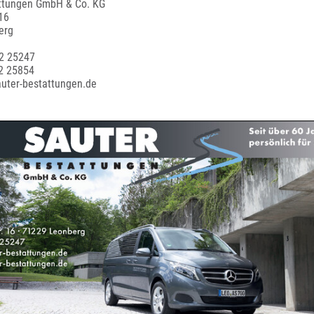
ttungen GmbH & Co. KG
 16
erg
2 25247
2 25854
auter-bestattungen.de