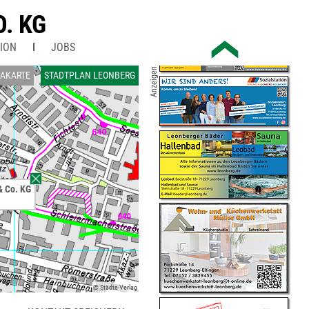
. KG
ION
JOBS
Anzeigen
AKARTE
STADTPLAN LEONBERG
& Co. KG
© Städte-Verlag