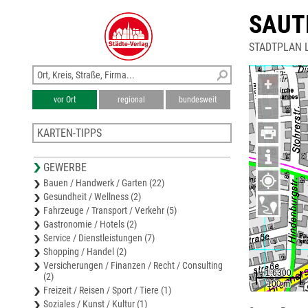
SAUT
STADTPLAN 
+
vor Ort
regional
bundesweit
−
KARTEN-TIPPS
Stadtplan Gerlingen
GEWERBE
Stadtplan Ditzingen
Bauen / Handwerk / Garten (22)
Stadtplan Sindelfingen
Gesundheit / Wellness (2)
Karte Böblingen
Fahrzeuge / Transport / Verkehr (5)
Stadtplan Böblingen
Gastronomie / Hotels (2)
Service / Dienstleistungen (7)
Shopping / Handel (2)
Versicherungen / Finanzen / Recht / Consulting
(2)
Freizeit / Reisen / Sport / Tiere (1)
Soziales / Kunst / Kultur (1)