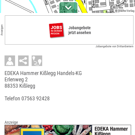
© Städte-Verlag
Anzeigen
Jobangebote
jetzt ansehen
Jobangebote von Drittanbietern
EDEKA Hammer Kißlegg Handels-KG
Erlenweg 2
88353 Kißlegg
Telefon
07563 92428
Anzeige