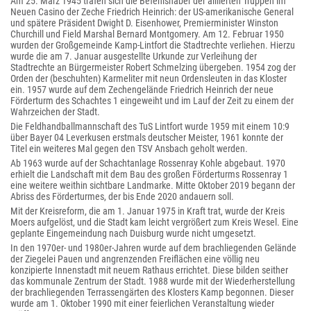
Am 25. März 1945 trafen sich die Befehlshaber der alliierten Truppen im
Neuen Casino der Zeche Friedrich Heinrich: der US-amerikanische General
und spätere Präsident Dwight D. Eisenhower, Premierminister Winston
Churchill und Field Marshal Bernard Montgomery. Am 12. Februar 1950
wurden der Großgemeinde Kamp-Lintfort die Stadtrechte verliehen. Hierzu
wurde die am 7. Januar ausgestellte Urkunde zur Verleihung der
Stadtrechte an Bürgermeister Robert Schmelzing übergeben. 1954 zog der
Orden der (beschuhten) Karmeliter mit neun Ordensleuten in das Kloster
ein. 1957 wurde auf dem Zechengelände Friedrich Heinrich der neue
Förderturm des Schachtes 1 eingeweiht und im Lauf der Zeit zu einem der
Wahrzeichen der Stadt.
Die Feldhandballmannschaft des TuS Lintfort wurde 1959 mit einem 10:9
über Bayer 04 Leverkusen erstmals deutscher Meister, 1961 konnte der
Titel ein weiteres Mal gegen den TSV Ansbach geholt werden.
Ab 1963 wurde auf der Schachtanlage Rossenray Kohle abgebaut. 1970
erhielt die Landschaft mit dem Bau des großen Förderturms Rossenray 1
eine weitere weithin sichtbare Landmarke. Mitte Oktober 2019 begann der
Abriss des Förderturmes, der bis Ende 2020 andauern soll.
Mit der Kreisreform, die am 1. Januar 1975 in Kraft trat, wurde der Kreis
Moers aufgelöst, und die Stadt kam leicht vergrößert zum Kreis Wesel. Eine
geplante Eingemeindung nach Duisburg wurde nicht umgesetzt.
In den 1970er- und 1980er-Jahren wurde auf dem brachliegenden Gelände
der Ziegelei Pauen und angrenzenden Freiflächen eine völlig neu
konzipierte Innenstadt mit neuem Rathaus errichtet. Diese bilden seither
das kommunale Zentrum der Stadt. 1988 wurde mit der Wiederherstellung
der brachliegenden Terrassengärten des Klosters Kamp begonnen. Dieser
wurde am 1. Oktober 1990 mit einer feierlichen Veranstaltung wieder