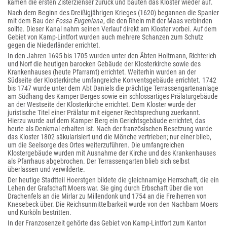
kamen die ersten Zisterzienser zurück und bauten das Kloster wieder auf.
Nach dem Beginn des Dreißigjährigen Krieges (1620) begannen die Spanier
mit dem Bau der
Fossa Eugeniana
, die den Rhein mit der Maas verbinden
sollte. Dieser Kanal nahm seinen Verlauf direkt am Kloster vorbei. Auf dem
Gebiet von Kamp-Lintfort wurden auch mehrere Schanzen zum Schutz
gegen die Niederländer errichtet.
In den Jahren 1695 bis 1705 wurden unter den Äbten Holtmann, Richterich
und Norf die heutigen barocken Gebäude der Klosterkirche sowie des
Krankenhauses (heute Pfarramt) errichtet. Weiterhin wurden an der
Südseite der Klosterkirche umfangreiche Konventsgebäude errichtet. 1742
bis 1747 wurde unter dem Abt Daniels die prächtige Terrassengartenanlage
am Südhang des Kamper Berges sowie ein schlossartiges Prälaturgebäude
an der Westseite der Klosterkirche errichtet. Dem Kloster wurde der
juristische Titel einer Prälatur mit eigener Rechtsprechung zuerkannt.
Hierzu wurde auf dem Kamper Berg ein Gerichtsgebäude errichtet, das
heute als Denkmal erhalten ist. Nach der französischen Besetzung wurde
das Kloster 1802 säkularisiert und die Mönche vertrieben; nur einer blieb,
um die Seelsorge des Ortes weiterzuführen. Die umfangreichen
Klostergebäude wurden mit Ausnahme der Kirche und des Krankenhauses
als Pfarrhaus abgebrochen. Der Terrassengarten blieb sich selbst
überlassen und verwilderte.
Der heutige Stadtteil Hoerstgen bildete die gleichnamige Herrschaft, die ein
Lehen der Grafschaft Moers war. Sie ging durch Erbschaft über die von
Drachenfels an die Mirlar zu Millendonk und 1754 an die Freiherren von
Knesebeck über. Die Reichsunmittelbarkeit wurde von den Nachbarn Moers
und Kurköln bestritten.
In der Franzosenzeit gehörte das Gebiet von Kamp-Lintfort zum Kanton