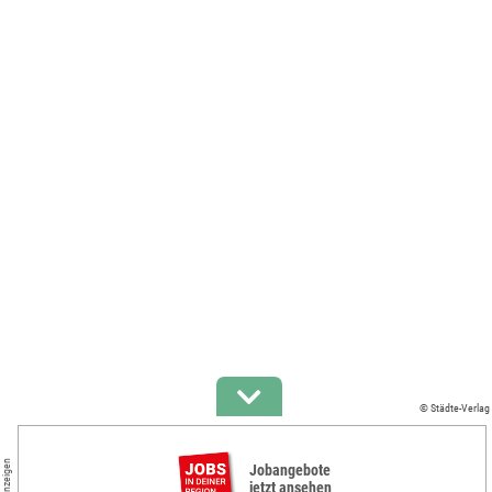
© Städte-Verlag
Anzeigen
Jobangebote
jetzt ansehen