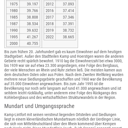
1975
39.197
2012
37.093
1980
39.766
2016
37.414
1985
38.808
2017
37.346
1987
38.534
2018
37.391
1990
39.632
2019
38.732
1995
41.267
2022
38.665
2000
40.755
Bis zum frühen 20. Jahrhundert gab es kaum Einwohner auf dem heutigen
Stadtgebiet. Außer den Stadtteilen Kamp und Hoerstgen waren die anderen
Gebiete recht spärlich bewohnt. 1910 lag die Einwohnerzahl bei etwa 3000,
bis 1939 war sie auf etwa 23.300 angestiegen, eine Folge des Bergbaus,
der viele Menschen an Rhein und Ruhr ziehen ließ. Die meisten kamen aus
dem deutschen Osten oder aus Polen. Nach dem Zweiten Weltkrieg wurden
mehrere neue Siedlungsgebiete geschaffen und 1960 war die Bevölkerung
auf 35.000 Einwohner angewachsen. Bis zum Jahr 1995 ist die
Bevölkerung nur noch sehr langsam auf rund 41.000 angewachsen und ist
seitdem leicht rückläufig, unter anderem eine Folge des Rückgangs des
Kohlebergbaus und des wirtschaftlichen Strukturwandels in der Region.
Mundart und Umgangssprache
Kamp-Lintfort mit seinen verstreut liegenden Ortsteilen und Siedlungen
liegt in einem kleverländischen Mundartraum nördlich der Uerdinger Linie,
die sich von Mitteldeutschland über den Rhein kommend über Kempen