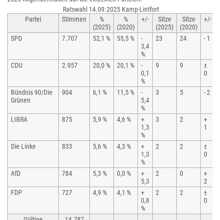
Ratswahl 14.09.2025 Kamp-Lintfort
Partei
Stimmen
%
%
+/-
Sitze
Sitze
+/-
(2025)
(2020)
(2025)
(2020)
SPD
7.707
52,1 %
55,5 %
-
23
24
- 1
3,4
%
CDU
2.957
20,0 %
20,1 %
-
9
9
±
0,1
0
%
Bündnis 90/Die
904
6,1 %
11,5 %
-
3
5
- 2
Grünen
5,4
%
LIBRA
875
5,9 %
4,6 %
+
3
2
+
1,3
1
%
Die Linke
833
5,6 %
4,3 %
+
2
2
±
1,3
0
%
AfD
784
5,3 %
0,0 %
+
2
0
+
5,3
2
FDP
727
4,9 %
4,1 %
+
2
2
±
0,8
0
%
Gültige
14.787