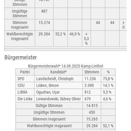
Stimmen
Ungültige
487
Stimmen
Stimmen
15.274
44
44
±
Insgesamt
0
Wahlberechtigte
29.284
52,2 %
46,9 %
+
Insgesamt
5,3
%
Bürgermeister
Bürgermeisterwahl* 14.09.2025 Kamp-Lintfort
Partei
Kandidat*
Stimmen
%
SPD
Landscheidt, Christoph
11.236
75,8 %
CDU
Lisken, Simon
2.088
14,1 %
LIBRA
Oguzhan, Uçar
812
5,5 %
Die Linke
Lewandowski, Sidney Oliver
679
4,6 %
Gültige Stimmen
14.815
Ungültige Stimmen
450
Stimmen Insgesamt
15.265
Wahlberechtigte Insgesamt
29.284
52,1 %