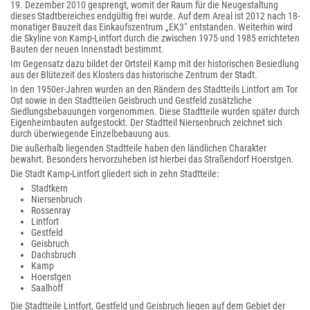
19. Dezember 2010 gesprengt, womit der Raum für die Neugestaltung
dieses Stadtbereiches endgültig frei wurde. Auf dem Areal ist 2012 nach 18-
monatiger Bauzeit das Einkaufszentrum „EK3“ entstanden. Weiterhin wird
die Skyline von Kamp-Lintfort durch die zwischen 1975 und 1985 errichteten
Bauten der neuen Innenstadt bestimmt.
Im Gegensatz dazu bildet der Ortsteil Kamp mit der historischen Besiedlung
aus der Blütezeit des Klosters das historische Zentrum der Stadt.
In den 1950er-Jahren wurden an den Rändern des Stadtteils Lintfort am Tor
Ost sowie in den Stadtteilen Geisbruch und Gestfeld zusätzliche
Siedlungsbebauungen vorgenommen. Diese Stadtteile wurden später durch
Eigenheimbauten aufgestockt. Der Stadtteil Niersenbruch zeichnet sich
durch überwiegende Einzelbebauung aus.
Die außerhalb liegenden Stadtteile haben den ländlichen Charakter
bewahrt. Besonders hervorzuheben ist hierbei das Straßendorf Hoerstgen.
Die Stadt Kamp-Lintfort gliedert sich in zehn Stadtteile:
Stadtkern
Niersenbruch
Rossenray
Lintfort
Gestfeld
Geisbruch
Dachsbruch
Kamp
Hoerstgen
Saalhoff
Die Stadtteile Lintfort, Gestfeld und Geisbruch liegen auf dem Gebiet der