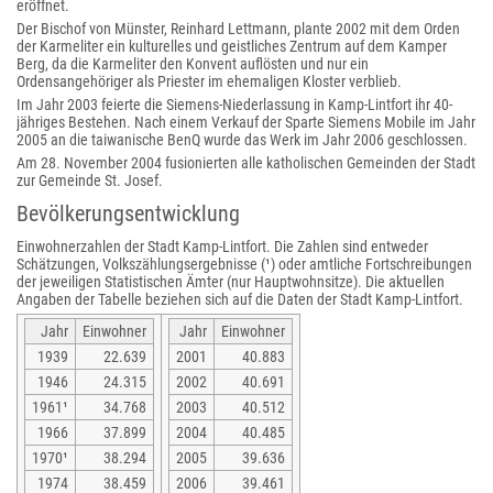
eröffnet.
Der Bischof von Münster, Reinhard Lettmann, plante 2002 mit dem Orden
der Karmeliter ein kulturelles und geistliches Zentrum auf dem Kamper
Berg, da die Karmeliter den Konvent auflösten und nur ein
Ordensangehöriger als Priester im ehemaligen Kloster verblieb.
Im Jahr 2003 feierte die Siemens-Niederlassung in Kamp-Lintfort ihr 40-
jähriges Bestehen. Nach einem Verkauf der Sparte Siemens Mobile im Jahr
2005 an die taiwanische BenQ wurde das Werk im Jahr 2006 geschlossen.
Am 28. November 2004 fusionierten alle katholischen Gemeinden der Stadt
zur Gemeinde St. Josef.
Bevölkerungsentwicklung
Einwohnerzahlen der Stadt Kamp-Lintfort. Die Zahlen sind entweder
Schätzungen, Volkszählungsergebnisse (¹) oder amtliche Fortschreibungen
der jeweiligen Statistischen Ämter (nur Hauptwohnsitze). Die aktuellen
Angaben der Tabelle beziehen sich auf die Daten der Stadt Kamp-Lintfort.
Jahr
Einwohner
Jahr
Einwohner
1939
22.639
2001
40.883
1946
24.315
2002
40.691
1961¹
34.768
2003
40.512
1966
37.899
2004
40.485
1970¹
38.294
2005
39.636
1974
38.459
2006
39.461