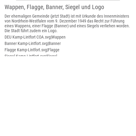
Wappen, Flagge, Banner, Siegel und Logo
Der ehemaligen Gemeinde (jetzt Stadt) ist mit Urkunde des Innenministers
von Nordrhein-Westfalen vom 9. Dezember 1949 das Recht zur Führung
eines Wappens, einer Flagge (Banner) und eines Siegels verliehen worden.
Die Stadt führt zudem ein Logo.
DEU Kamp-Lintfort COA.svg|Wappen
Banner Kamp-Lintfort.svg|Banner
Flagge Kamp-Lintfort.svg|Flagge
Siegel Kamp-Lintfort.svg|Siegel
Logo Kamp-Lintfort.svg|Logo
Im Stadtwappen sind die historischen und prägenden Elemente der Stadt
verbildlicht: oben links das Wappen der Zisterzienser mit Weltkugel und
Pflugschar, in der Mitte ein abstrahiertes Abbild des Klosters und darunter
Schlägel und Eisen für das Kohlebergwerk den größten Arbeitgeber der
Stadt. Es wird wie folgt blasoniert: „In rotem Feld die silberne Abteikirche
Kamp mit grünem Dach und Turmhelmen; die beiden seitlichen Türme
tragen oben eine goldene Kugel, der Dachreiter einen goldenen Hahn.
Unter der Kirche gekreuzt ein schwarzer Schlägel und ein schwarzes Eisen.
Im rechten Obereck ein goldenes Schildchen, darin eine blaue Weltkugel,
die von einem goldenen Ring umschlossen wird, von dem eine goldene
Pflugschar nach unten ausgeht.“
Flagge und Banner
Beschreibung der Flagge: „Die Flagge zeigt die Farben rot/weiß/grün in