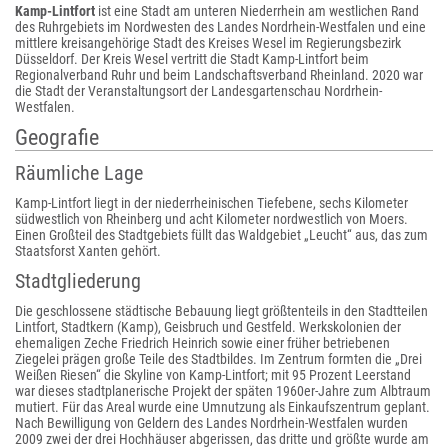
Kamp-Lintfort
ist eine Stadt am unteren Niederrhein am westlichen Rand
des Ruhrgebiets im Nordwesten des Landes Nordrhein-Westfalen und eine
mittlere kreisangehörige Stadt des Kreises Wesel im Regierungsbezirk
Düsseldorf. Der Kreis Wesel vertritt die Stadt Kamp-Lintfort beim
Regionalverband Ruhr und beim Landschaftsverband Rheinland. 2020 war
die Stadt der Veranstaltungsort der Landesgartenschau Nordrhein-
Westfalen.
Geografie
Räumliche Lage
Kamp-Lintfort liegt in der niederrheinischen Tiefebene, sechs Kilometer
südwestlich von Rheinberg und acht Kilometer nordwestlich von Moers.
Einen Großteil des Stadtgebiets füllt das Waldgebiet „Leucht“ aus, das zum
Staatsforst Xanten gehört.
Stadtgliederung
Die geschlossene städtische Bebauung liegt größtenteils in den Stadtteilen
Lintfort, Stadtkern (Kamp), Geisbruch und Gestfeld. Werkskolonien der
ehemaligen Zeche Friedrich Heinrich sowie einer früher betriebenen
Ziegelei prägen große Teile des Stadtbildes. Im Zentrum formten die „Drei
Weißen Riesen“ die Skyline von Kamp-Lintfort; mit 95 Prozent Leerstand
war dieses stadtplanerische Projekt der späten 1960er-Jahre zum Albtraum
mutiert. Für das Areal wurde eine Umnutzung als Einkaufszentrum geplant.
Nach Bewilligung von Geldern des Landes Nordrhein-Westfalen wurden
2009 zwei der drei Hochhäuser abgerissen, das dritte und größte wurde am