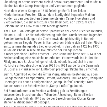
Rheinberg im Arrondissement Krefeld des Rur-Departements und wurde in
die drei Mairien Camp, Hoerstgen und Vierquartieren gegliedert.
Nach dem Wiener Kongress 1815 fiel ein großer Teil des linken
Niederrheins an Preußen. Die auf dem Stadtgebiet liegenden Mairien
wurden zu den preußischen Bürgermeistereien Camp, Hoerstgen und
Vierquartieren, die zunächst zum Kreis Rheinberg, ab 1823 zum Kreis
Geldern und seit 1857 zum Kreis Moers gehörten.
Am 1. Mai 1907 erfolgte der erste Spatenstich der Zeche Friedrich Heinrich,
die am 1. Juli 1912 die Kohleförderung aufnahm. Durch den nun folgenden
Bau der Werkssiedlungen der Zeche sowie der gleichzeitig in Betrieb
gekommenen Ziegelei Pauen in Kamperbruch bildete sich auf freier Fläche
ein zusammenhängendes Siedlungsgebiet. In den Jahren 1928 bis 1930
wurde die Christuskirche als Hauptkirche der Evangelischen
Kirchengemeinde Lintfort errichtet. Diese Gemeinde hatte seit 1914 in der
Zechensiedlung eine Notkirche unterhalten. Ferner wurde in Lintfort die
Filialgemeinde St. Josef eingerichtet, die ebenfalls zunächst in einer
Notkirche untergebracht war. Von 1931 bis 1934 wurde für die Gemeinde
St. Josef als Pfarrkirche von Lintfort ein prächtiger Kirchenbau errichtet.
Zum 1. April 1934 wurden die Ämter Vierquartieren (bestehend aus den
Landgemeinden Kamperbruch, Lintfort, Rossenray und Saalhoff), Camp und
Hoerstgen zur neuen Landgemeinde „Camp-Lintfort“ vereinigt. Kurz
danach wurde die Schreibweise in „Kamp-Lintfort“ geändert.
Bei Bombardements im Zweiten Weltkrieg gab es Zerstörungen
insbesondere in zechennahen Teilen der Altsiedlung. Beim alliierten
Vormarsch im Frühjahr 1945 wurde der Bereich um das Kloster Kamp
stärker in Mitleidenschaft gezogen.