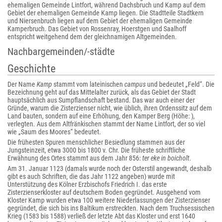
ehemaligen Gemeinde Lintfort, während Dachsbruch und Kamp auf dem
Gebiet der ehemaligen Gemeinde Kamp liegen. Die Stadtteile Stadtkern
und Niersenbruch liegen auf dem Gebiet der ehemaligen Gemeinde
Kamperbruch. Das Gebiet von Rossenray, Hoerstgen und Saalhoff
entspricht weitgehend dem der gleichnamigen Altgemeinden.
Nachbargemeinden/-städte
Geschichte
Der Name
Kamp
stammt vom lateinischen
campus
und bedeutet „Feld“. Die
Bezeichnung geht auf das Mittelalter zurück, als das Gebiet der Stadt
hauptsächlich aus Sumpflandschaft bestand. Das war auch einer der
Gründe, warum die Zisterzienser nicht, wie üblich, ihren Ordenssitz auf dem
Land bauten, sondern auf eine Erhöhung, den Kamper Berg (Höhe: ),
verlegten. Aus dem Altfränkischen stammt der Name Lintfort, der so viel
wie „Saum des Moores“ bedeutet.
Die frühesten Spuren menschlicher Besiedlung stammen aus der
Jungsteinzeit, etwa 3000 bis 1800 v. Chr. Die früheste schriftliche
Erwähnung des Ortes stammt aus dem Jahr 856:
ter eke in boicholt
.
Am 31. Januar 1123 (damals wurde noch der Osterstil angewandt, deshalb
gibt es auch Schriften, die das Jahr 1122 angeben) wurde mit
Unterstützung des Kölner Erzbischofs Friedrich I. das erste
Zisterzienserkloster auf deutschem Boden gegründet. Ausgehend vom
Kloster Kamp wurden etwa 100 weitere Niederlassungen der Zisterzienser
gegründet, die sich bis ins Baltikum erstreckten. Nach dem Truchsessischen
Krieg (1583 bis 1588) verließ der letzte Abt das Kloster und erst 1640