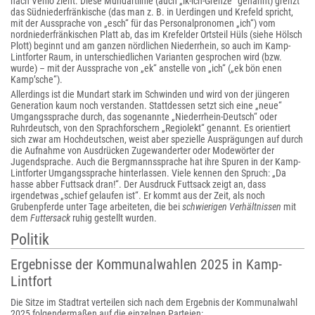
nach Venlo zieht. Diese Mundartlinie (auch „ik-ich-Grenze“ genannt) grenzt
das Südniederfränkische (das man z. B. in Uerdingen und Krefeld spricht,
mit der Aussprache von „esch“ für das Personalpronomen „ich“) vom
nordniederfränkischen Platt ab, das im Krefelder Ortsteil Hüls (siehe Hölsch
Plott) beginnt und am ganzen nördlichen Niederrhein, so auch im Kamp-
Lintforter Raum, in unterschiedlichen Varianten gesprochen wird (bzw.
wurde) – mit der Aussprache von „ek“ anstelle von „ich“ („ek bön enen
Kamp’sche“).
Allerdings ist die Mundart stark im Schwinden und wird von der jüngeren
Generation kaum noch verstanden. Stattdessen setzt sich eine „neue“
Umgangssprache durch, das sogenannte „Niederrhein-Deutsch“ oder
Ruhrdeutsch, von den Sprachforschern „Regiolekt“ genannt. Es orientiert
sich zwar am Hochdeutschen, weist aber spezielle Ausprägungen auf durch
die Aufnahme von Ausdrücken Zugewanderter oder Modewörter der
Jugendsprache. Auch die Bergmannssprache hat ihre Spuren in der Kamp-
Lintforter Umgangssprache hinterlassen. Viele kennen den Spruch: „Da
hasse abber Futtsack dran!“. Der Ausdruck Futtsack zeigt an, dass
irgendetwas „schief gelaufen ist“. Er kommt aus der Zeit, als noch
Grubenpferde unter Tage arbeiteten, die bei
schwierigen Verhältnissen
mit
dem
Futtersack
ruhig gestellt wurden.
Politik
Ergebnisse der Kommunalwahlen 2025 in Kamp-
Lintfort
Die Sitze im Stadtrat verteilen sich nach dem Ergebnis der Kommunalwahl
2025 folgendermaßen auf die einzelnen Parteien: