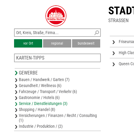
STAD
STRASSEN
Friseursa
vor Ort
regional
bundesweit
High Clas
KARTEN-TIPPS
Queen C
Stadtplan Neukirchen-Vluyn
GEWERBE
Stadtplan Rheinberg
Bauen / Handwerk / Garten (7)
Stadtplan Moers
Gesundheit / Wellness (6)
Stadtplan Krefeld
Fahrzeuge / Transport / Verkehr (6)
Stadtplan Voerde
Gastronomie / Hotels (6)
Service / Dienstleistungen (3)
Shopping / Handel (8)
Versicherungen / Finanzen / Recht / Consulting
(1)
Industrie / Produktion / (2)