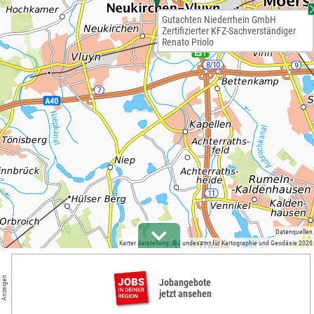
Gutachten Niederrhein GmbH
Zertifizierter KFZ-Sachverständiger
Renato Priolo
Datenquellen
Kartendarstellung: © Bundesamt für Kartographie und Geodäsie 2026
Anzeigen
Jobangebote
jetzt ansehen