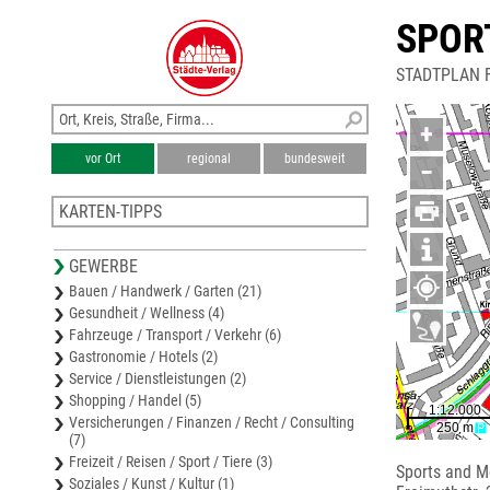
SPOR
STADTPLAN 
+
vor Ort
regional
bundesweit
−
KARTEN-TIPPS
Stadtplan Dallgow-Döberitz
GEWERBE
Stadtplan Berlin-Spandau
Bauen / Handwerk / Garten (21)
Stadtplan Hennigsdorf
Gesundheit / Wellness (4)
Stadtplan Velten
Fahrzeuge / Transport / Verkehr (6)
Stadtplan Potsdam
Gastronomie / Hotels (2)
Service / Dienstleistungen (2)
Shopping / Handel (5)
Versicherungen / Finanzen / Recht / Consulting
(7)
Freizeit / Reisen / Sport / Tiere (3)
Sports and M
Soziales / Kunst / Kultur (1)