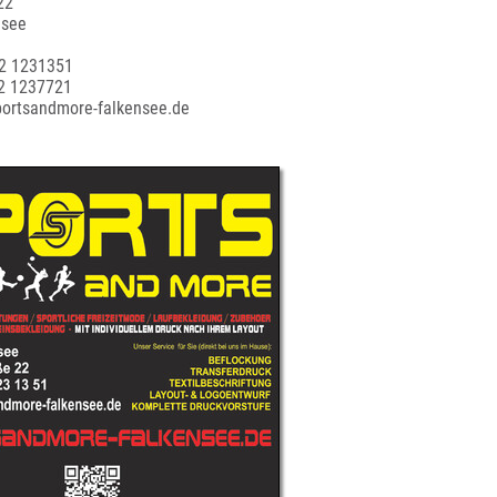
22
nsee
22 1231351
22 1237721
portsandmore-falkensee.de