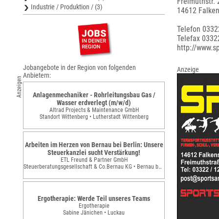
Freimuthstr. 
Industrie / Produktion / (3)
14612 Falke
Telefon 033
Telefax 033
http://www.s
Jobangebote in der Region von folgenden
Anzeige
Anbietern:
Anzeigen
Anlagenmechaniker - Rohrleitungsbau Gas /
Wasser erdverlegt (m/w/d)
Altrad Projects & Maintenance GmbH
Standort Wittenberg • Lutherstadt Wittenberg
Arbeiten im Herzen von Bernau bei Berlin: Unsere
Steuerkanzlei sucht Verstärkung!
ETL Freund & Partner GmbH
Steuerberatungsgesellschaft & Co.Bernau KG • Bernau bei Berlin
Ergotherapie: Werde Teil unseres Teams
Ergotherapie
Sabine Jänichen • Luckau