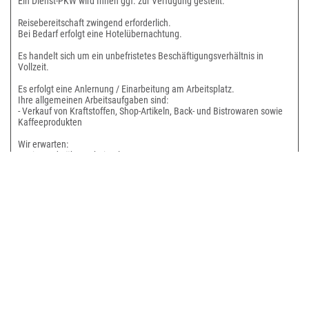
Ein Dienst-PKW wird Ihnen ggf. zur Verfügung gestellt.
Reisebereitschaft zwingend erforderlich.
Bei Bedarf erfolgt eine Hotelübernachtung.
Es handelt sich um ein unbefristetes Beschäftigungsverhältnis in
Vollzeit.
Es erfolgt eine Anlernung / Einarbeitung am Arbeitsplatz.
Ihre allgemeinen Arbeitsaufgaben sind:
- Verkauf von Kraftstoffen, Shop-Artikeln, Back- und Bistrowaren sowie
Kaffeeprodukten
Wir erwarten:
- zwingend Führerschein Klasse B
Ihre persönlichen Stärken und Kompetenzen sind:
- Auffassungsfähigkeit / -gabe
- Kommunikationsfähigkeit
- Kundenorientierung
- Flexibilität
- Sorgfalt / Genauigkeit
Sie sind an der Tätigkeit interessiert?
Dann bewerben Sie sich bitte schriftlich oder per E-Mail.
Art der Stelle: Vollzeit, Teilzeit, Festanstellung