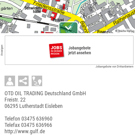
© Städte-Verlag
Anzeigen
Jobangebote
jetzt ansehen
Jobangebote von Drittanbietern
OTD OIL TRADING Deutschland GmbH
Freistr. 22
06295 Lutherstadt Eisleben
Telefon
03475 636960
Telefax 03475 636966
http://www.gulf.de