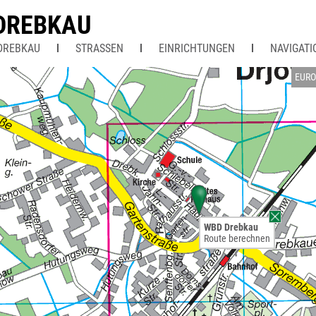
DREBKAU
DREBKAU
STRASSEN
EINRICHTUNGEN
NAVIGATI
EURO
WBD Drebkau
Route berechnen