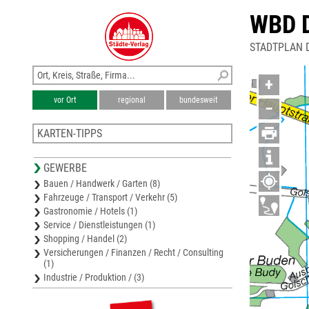
WBD 
STADTPLAN 
+
vor Ort
regional
bundesweit
−
KARTEN-TIPPS
Wirtschaftsregion Niederlausitz
GEWERBE
Stadtplan Cottbus
Bauen / Handwerk / Garten (8)
Stadtplan Spremberg
Fahrzeuge / Transport / Verkehr (5)
Stadtplan Vetschau/Spreewald
Gastronomie / Hotels (1)
Stadtplan Hoyerswerda
Service / Dienstleistungen (1)
Shopping / Handel (2)
Versicherungen / Finanzen / Recht / Consulting
(1)
Industrie / Produktion / (3)