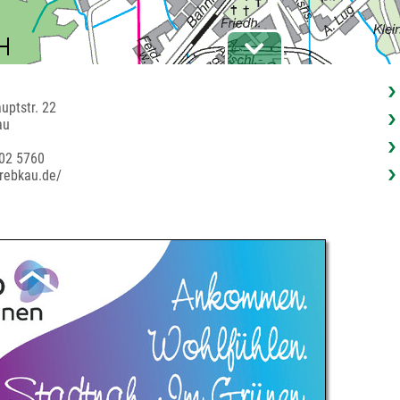
u
uptstr. 22
au
02 5760
drebkau.de/