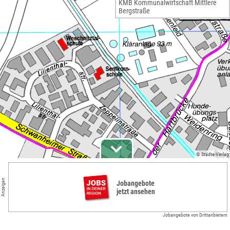
KMB Kommunalwirtschaft Mittlere
Bergstraße
© Städte-Verlag
Anzeigen
Jobangebote
jetzt ansehen
Jobangebote von Drittanbietern