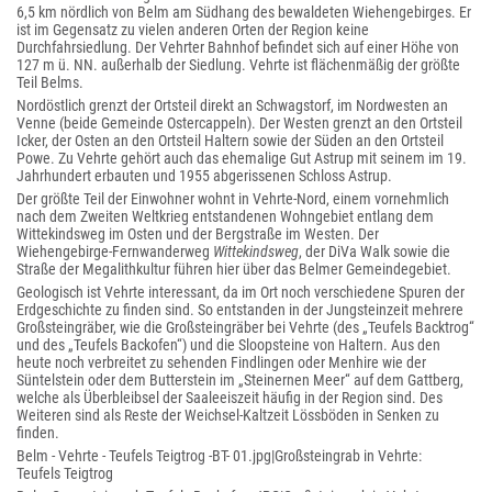
6,5 km nördlich von Belm am Südhang des bewaldeten Wiehengebirges. Er
ist im Gegensatz zu vielen anderen Orten der Region keine
Durchfahrsiedlung. Der Vehrter Bahnhof befindet sich auf einer Höhe von
127 m ü. NN. außerhalb der Siedlung. Vehrte ist flächenmäßig der größte
Teil Belms.
Nordöstlich grenzt der Ortsteil direkt an Schwagstorf, im Nordwesten an
Venne (beide Gemeinde Ostercappeln). Der Westen grenzt an den Ortsteil
Icker, der Osten an den Ortsteil Haltern sowie der Süden an den Ortsteil
Powe. Zu Vehrte gehört auch das ehemalige Gut Astrup mit seinem im 19.
Jahrhundert erbauten und 1955 abgerissenen Schloss Astrup.
Der größte Teil der Einwohner wohnt in Vehrte-Nord, einem vornehmlich
nach dem Zweiten Weltkrieg entstandenen Wohngebiet entlang dem
Wittekindsweg im Osten und der Bergstraße im Westen. Der
Wiehengebirge-Fernwanderweg
Wittekindsweg
, der DiVa Walk sowie die
Straße der Megalithkultur führen hier über das Belmer Gemeindegebiet.
Geologisch ist Vehrte interessant, da im Ort noch verschiedene Spuren der
Erdgeschichte zu finden sind. So entstanden in der Jungsteinzeit mehrere
Großsteingräber, wie die Großsteingräber bei Vehrte (des „Teufels Backtrog“
und des „Teufels Backofen“) und die Sloopsteine von Haltern. Aus den
heute noch verbreitet zu sehenden Findlingen oder Menhire wie der
Süntelstein oder dem Butterstein im „Steinernen Meer“ auf dem Gattberg,
welche als Überbleibsel der Saaleeiszeit häufig in der Region sind. Des
Weiteren sind als Reste der Weichsel-Kaltzeit Lössböden in Senken zu
finden.
Belm - Vehrte - Teufels Teigtrog -BT- 01.jpg|Großsteingrab in Vehrte:
Teufels Teigtrog