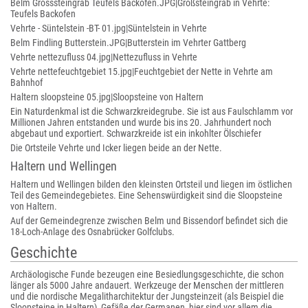
Belm Grosssteingrab Teufels Backofen.JPG|Großsteingrab in Vehrte:
Teufels Backofen
Vehrte - Süntelstein -BT- 01.jpg|Süntelstein in Vehrte
Belm Findling Butterstein.JPG|Butterstein im Vehrter Gattberg
Vehrte nettezufluss 04.jpg|Nettezufluss in Vehrte
Vehrte nettefeuchtgebiet 15.jpg|Feuchtgebiet der Nette in Vehrte am
Bahnhof
Haltern sloopsteine 05.jpg|Sloopsteine von Haltern
Ein Naturdenkmal ist die Schwarzkreidegrube. Sie ist aus Faulschlamm vor
Millionen Jahren entstanden und wurde bis ins 20. Jahrhundert noch
abgebaut und exportiert. Schwarzkreide ist ein inkohlter Ölschiefer
Die Ortsteile Vehrte und Icker liegen beide an der Nette.
Haltern und Wellingen
Haltern und Wellingen bilden den kleinsten Ortsteil und liegen im östlichen
Teil des Gemeindegebietes. Eine Sehenswürdigkeit sind die Sloopsteine
von Haltern.
Auf der Gemeindegrenze zwischen Belm und Bissendorf befindet sich die
18-Loch-Anlage des Osnabrücker Golfclubs.
Geschichte
Archäologische Funde bezeugen eine Besiedlungsgeschichte, die schon
länger als 5000 Jahre andauert. Werkzeuge der Menschen der mittleren
und die nordische Megalitharchitektur der Jungsteinzeit (als Beispiel die
Sloopsteine in Haltern), Gefäße der Germanen, hier sind vor allem die