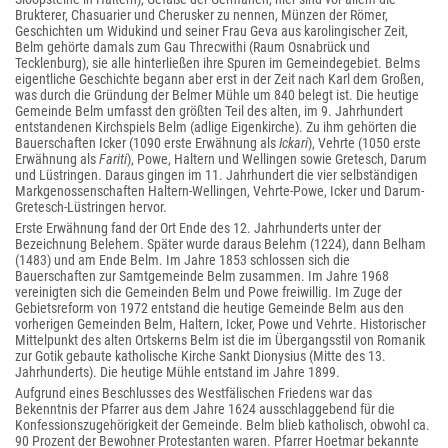
Brukterer, Chasuarier und Cherusker zu nennen, Münzen der Römer,
Geschichten um Widukind und seiner Frau Geva aus karolingischer Zeit,
Belm gehörte damals zum Gau Threcwithi (Raum Osnabrück und
Tecklenburg), sie alle hinterließen ihre Spuren im Gemeindegebiet. Belms
eigentliche Geschichte begann aber erst in der Zeit nach Karl dem Großen,
was durch die Gründung der Belmer Mühle um 840 belegt ist. Die heutige
Gemeinde Belm umfasst den größten Teil des alten, im 9. Jahrhundert
entstandenen Kirchspiels Belm (adlige Eigenkirche). Zu ihm gehörten die
Bauerschaften Icker (1090 erste Erwähnung als
Ickari
), Vehrte (1050 erste
Erwähnung als
Fariti
), Powe, Haltern und Wellingen sowie Gretesch, Darum
und Lüstringen. Daraus gingen im 11. Jahrhundert die vier selbständigen
Markgenossenschaften Haltern-Wellingen, Vehrte-Powe, Icker und Darum-
Gretesch-Lüstringen hervor.
Erste Erwähnung fand der Ort Ende des 12. Jahrhunderts unter der
Bezeichnung Belehem. Später wurde daraus Belehm (1224), dann Belham
(1483) und am Ende Belm. Im Jahre 1853 schlossen sich die
Bauerschaften zur Samtgemeinde Belm zusammen. Im Jahre 1968
vereinigten sich die Gemeinden Belm und Powe freiwillig. Im Zuge der
Gebietsreform von 1972 entstand die heutige Gemeinde Belm aus den
vorherigen Gemeinden Belm, Haltern, Icker, Powe und Vehrte. Historischer
Mittelpunkt des alten Ortskerns Belm ist die im Übergangsstil von Romanik
zur Gotik gebaute katholische Kirche Sankt Dionysius (Mitte des 13.
Jahrhunderts). Die heutige Mühle entstand im Jahre 1899.
Aufgrund eines Beschlusses des Westfälischen Friedens war das
Bekenntnis der Pfarrer aus dem Jahre 1624 ausschlaggebend für die
Konfessionszugehörigkeit der Gemeinde. Belm blieb katholisch, obwohl ca.
90 Prozent der Bewohner Protestanten waren. Pfarrer Hoetmar bekannte