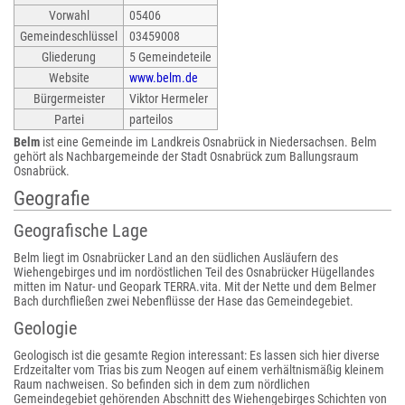
Vorwahl
05406
Gemeindeschlüssel
03459008
Gliederung
5 Gemeindeteile
Website
www.belm.de
Bürgermeister
Viktor Hermeler
Partei
parteilos
Belm
ist eine Gemeinde im Landkreis Osnabrück in Niedersachsen. Belm
gehört als Nachbargemeinde der Stadt Osnabrück zum Ballungsraum
Osnabrück.
Geografie
Geografische Lage
Belm liegt im Osnabrücker Land an den südlichen Ausläufern des
Wiehengebirges und im nordöstlichen Teil des Osnabrücker Hügellandes
mitten im Natur- und Geopark TERRA.vita. Mit der Nette und dem Belmer
Bach durchfließen zwei Nebenflüsse der Hase das Gemeindegebiet.
Geologie
Geologisch ist die gesamte Region interessant: Es lassen sich hier diverse
Erdzeitalter vom Trias bis zum Neogen auf einem verhältnismäßig kleinem
Raum nachweisen. So befinden sich in dem zum nördlichen
Gemeindegebiet gehörenden Abschnitt des Wiehengebirges Schichten von