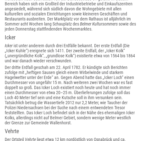
Bereich haben sich ein Großteil der Industriebetriebe und Einkaufszentren
angesiedelt, während sich südlich davon die Wohngebiete mit allen
kulturellen und sozialen Einrichtungen sowie kleineren Geschäften und
Restaurants ausbreiten. Der Marktplatz vor dem Rathaus ist alljährlich im
Sommer acht Wochen lang Schauplatz des
Belmer Kultursommers
sowie des
jeden Donnerstag stattfindenden Wochenmarktes.
Icker
Icker
ist unter anderem durch drei Erdfälle bekannt. Der erste Erdfall (Die
„Icker Kuhle“) ereignete sich 1411. Der zweite Erdfall, der „Icker Kolk“
(„unergründliche Kolk“, „grundlose Kolk“) existierte etwa von 1564 bis 1864
und war danach wieder verschwunden.
Der dritte Erdfall geschah am 22. April 1782. Er kündigte sich Berichten
zufolge mit „heftigen Sausen gleich einem Wirbelwinde und starkem
Hagelwetter unter der Erde“ an. Gegen Abend hatte das „Icker Loch“ einen
Durchmesser von ungefähr 15 m. Nach weiteren zwei Wochen war es fast
doppelt so groß. Das Icker Loch existiert noch heute und hat noch immer
einen Durchmesser von etwa 20–25 m. Überlieferungen zufolge soll das
Loch 40 Meter tief sein und eine Kutsche soll in ihm versunken sein.
Tatsächlich betrug die Wassertiefe 2012 nur 2,2 Meter, wie Taucher der
Polizei Niedersachsen bei der Suche nach einem entwendeten Tresor
feststellten. Das Icker Loch befindet sich in der Nähe des ehemaligen Icker
Kolks, allerdings nicht auf Belmer Gebiet, sondern wenige Meter westlich
der Grenze zur Gemeinde Wallenhorst.
Vehrte
Der Ortsteil
Vehrte
liegt etwa 12 km nordöstlich von Osnabrück und ca.