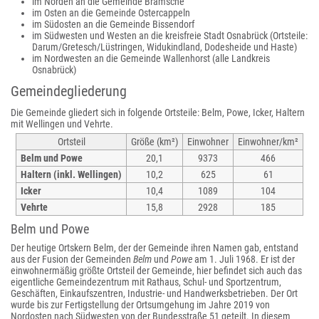
im Norden an die Gemeinde Bramsche
im Osten an die Gemeinde Ostercappeln
im Südosten an die Gemeinde Bissendorf
im Südwesten und Westen an die kreisfreie Stadt Osnabrück (Ortsteile:
Darum/Gretesch/Lüstringen, Widukindland, Dodesheide und Haste)
im Nordwesten an die Gemeinde Wallenhorst (alle Landkreis
Osnabrück)
Gemeindegliederung
Die Gemeinde gliedert sich in folgende Ortsteile: Belm, Powe, Icker, Haltern
mit Wellingen und Vehrte.
Ortsteil
Größe (km²)
Einwohner
Einwohner/km²
Belm und Powe
20,1
9373
466
Haltern (inkl. Wellingen)
10,2
625
61
Icker
10,4
1089
104
Vehrte
15,8
2928
185
Belm und Powe
Der heutige Ortskern Belm, der der Gemeinde ihren Namen gab, entstand
aus der Fusion der Gemeinden
Belm
und
Powe
am 1. Juli 1968. Er ist der
einwohnermäßig größte Ortsteil der Gemeinde, hier befindet sich auch das
eigentliche Gemeindezentrum mit Rathaus, Schul- und Sportzentrum,
Geschäften, Einkaufszentren, Industrie- und Handwerksbetrieben. Der Ort
wurde bis zur Fertigstellung der Ortsumgehung im Jahre 2019 von
Nordosten nach Südwesten von der Bundesstraße 51 geteilt. In diesem