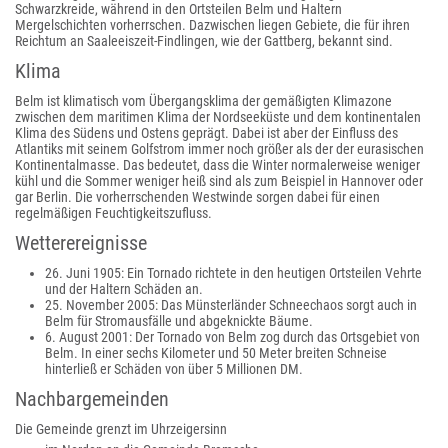
Schwarzkreide, während in den Ortsteilen Belm und Haltern
Mergelschichten vorherrschen. Dazwischen liegen Gebiete, die für ihren
Reichtum an Saaleeiszeit-Findlingen, wie der Gattberg, bekannt sind.
Klima
Belm ist klimatisch vom Übergangsklima der gemäßigten Klimazone
zwischen dem maritimen Klima der Nordseeküste und dem kontinentalen
Klima des Südens und Ostens geprägt. Dabei ist aber der Einfluss des
Atlantiks mit seinem Golfstrom immer noch größer als der der eurasischen
Kontinentalmasse. Das bedeutet, dass die Winter normalerweise weniger
kühl und die Sommer weniger heiß sind als zum Beispiel in Hannover oder
gar Berlin. Die vorherrschenden Westwinde sorgen dabei für einen
regelmäßigen Feuchtigkeitszufluss.
Wetterereignisse
26. Juni 1905: Ein Tornado richtete in den heutigen Ortsteilen Vehrte
und der Haltern Schäden an.
25. November 2005: Das Münsterländer Schneechaos sorgt auch in
Belm für Stromausfälle und abgeknickte Bäume.
6. August 2001: Der Tornado von Belm zog durch das Ortsgebiet von
Belm. In einer sechs Kilometer und 50 Meter breiten Schneise
hinterließ er Schäden von über 5 Millionen DM.
Nachbargemeinden
Die Gemeinde grenzt im Uhrzeigersinn