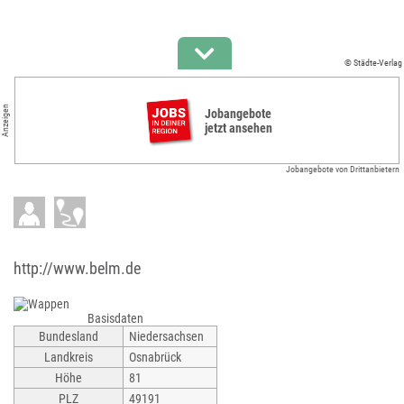
© Städte-Verlag
Anzeigen
Jobangebote
jetzt ansehen
Jobangebote von Drittanbietern
http://www.belm.de
Basisdaten
Bundesland
Niedersachsen
Landkreis
Osnabrück
Höhe
81
PLZ
49191