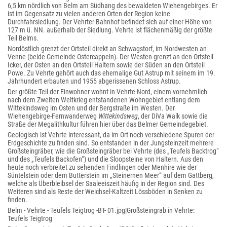
6,5 km nördlich von Belm am Südhang des bewaldeten Wiehengebirges. Er
ist im Gegensatz zu vielen anderen Orten der Region keine
Durchfahrsiedlung. Der Vehrter Bahnhof befindet sich auf einer Höhe von
127 m ü. NN. außerhalb der Siedlung. Vehrte ist flächenmäßig der größte
Teil Belms.
Nordöstlich grenzt der Ortsteil direkt an Schwagstorf, im Nordwesten an
Venne (beide Gemeinde Ostercappeln). Der Westen grenzt an den Ortsteil
Icker, der Osten an den Ortsteil Haltern sowie der Süden an den Ortsteil
Powe. Zu Vehrte gehört auch das ehemalige Gut Astrup mit seinem im 19.
Jahrhundert erbauten und 1955 abgerissenen Schloss Astrup.
Der größte Teil der Einwohner wohnt in Vehrte-Nord, einem vornehmlich
nach dem Zweiten Weltkrieg entstandenen Wohngebiet entlang dem
Wittekindsweg im Osten und der Bergstraße im Westen. Der
Wiehengebirge-Fernwanderweg
Wittekindsweg
, der DiVa Walk sowie die
Straße der Megalithkultur führen hier über das Belmer Gemeindegebiet.
Geologisch ist Vehrte interessant, da im Ort noch verschiedene Spuren der
Erdgeschichte zu finden sind. So entstanden in der Jungsteinzeit mehrere
Großsteingräber, wie die Großsteingräber bei Vehrte (des „Teufels Backtrog“
und des „Teufels Backofen“) und die Sloopsteine von Haltern. Aus den
heute noch verbreitet zu sehenden Findlingen oder Menhire wie der
Süntelstein oder dem Butterstein im „Steinernen Meer“ auf dem Gattberg,
welche als Überbleibsel der Saaleeiszeit häufig in der Region sind. Des
Weiteren sind als Reste der Weichsel-Kaltzeit Lössböden in Senken zu
finden.
Belm - Vehrte - Teufels Teigtrog -BT- 01.jpg|Großsteingrab in Vehrte:
Teufels Teigtrog