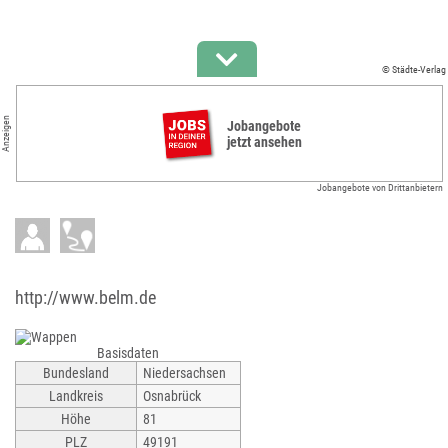
© Städte-Verlag
Anzeigen
Jobangebote
jetzt ansehen
Jobangebote von Drittanbietern
http://www.belm.de
Basisdaten
Bundesland
Niedersachsen
Landkreis
Osnabrück
Höhe
81
PLZ
49191