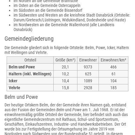
im Norden an die Gemeinde Bramsche
im Osten an die Gemeinde Ostercappeln
im Südosten an die Gemeinde Bissendorf
im Südwesten und Westen an die kreisfreie Stadt Osnabrück (Ortsteile:
Darum/Gretesch/Lüstringen, Widukindland, Dodesheide und Haste)
im Nordwesten an die Gemeinde Wallenhorst (alle Landkreis
Osnabrück)
Gemeindegliederung
Die Gemeinde gliedert sich in folgende Ortsteile: Belm, Powe, Icker, Haltern
mit Wellingen und Vehrte.
Ortsteil
Größe (km²)
Einwohner
Einwohner/km²
Belm und Powe
20,1
9373
466
Haltern (inkl. Wellingen)
10,2
625
61
Icker
10,4
1089
104
Vehrte
15,8
2928
185
Belm und Powe
Der heutige Ortskern Belm, der der Gemeinde ihren Namen gab, entstand
aus der Fusion der Gemeinden
Belm
und
Powe
am 1. Juli 1968. Er ist der
einwohnermäßig größte Ortsteil der Gemeinde, hier befindet sich auch das
eigentliche Gemeindezentrum mit Rathaus, Schul- und Sportzentrum,
Geschäften, Einkaufszentren, Industrie- und Handwerksbetrieben. Der Ort
wurde bis zur Fertigstellung der Ortsumgehung im Jahre 2019 von
Nordosten nach Südwesten von der Bundesstraße 51 geteilt. In diesem