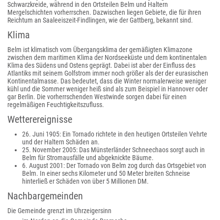
Schwarzkreide, während in den Ortsteilen Belm und Haltern
Mergelschichten vorherrschen. Dazwischen liegen Gebiete, die für ihren
Reichtum an Saaleeiszeit-Findlingen, wie der Gattberg, bekannt sind.
Klima
Belm ist klimatisch vom Übergangsklima der gemäßigten Klimazone
zwischen dem maritimen Klima der Nordseeküste und dem kontinentalen
Klima des Südens und Ostens geprägt. Dabei ist aber der Einfluss des
Atlantiks mit seinem Golfstrom immer noch größer als der der eurasischen
Kontinentalmasse. Das bedeutet, dass die Winter normalerweise weniger
kühl und die Sommer weniger heiß sind als zum Beispiel in Hannover oder
gar Berlin. Die vorherrschenden Westwinde sorgen dabei für einen
regelmäßigen Feuchtigkeitszufluss.
Wetterereignisse
26. Juni 1905: Ein Tornado richtete in den heutigen Ortsteilen Vehrte
und der Haltern Schäden an.
25. November 2005: Das Münsterländer Schneechaos sorgt auch in
Belm für Stromausfälle und abgeknickte Bäume.
6. August 2001: Der Tornado von Belm zog durch das Ortsgebiet von
Belm. In einer sechs Kilometer und 50 Meter breiten Schneise
hinterließ er Schäden von über 5 Millionen DM.
Nachbargemeinden
Die Gemeinde grenzt im Uhrzeigersinn