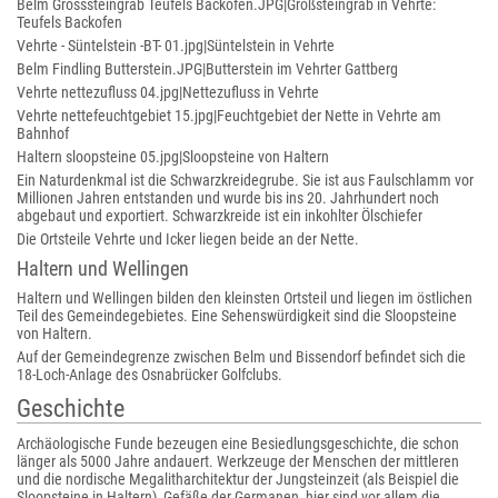
Belm Grosssteingrab Teufels Backofen.JPG|Großsteingrab in Vehrte:
Teufels Backofen
Vehrte - Süntelstein -BT- 01.jpg|Süntelstein in Vehrte
Belm Findling Butterstein.JPG|Butterstein im Vehrter Gattberg
Vehrte nettezufluss 04.jpg|Nettezufluss in Vehrte
Vehrte nettefeuchtgebiet 15.jpg|Feuchtgebiet der Nette in Vehrte am
Bahnhof
Haltern sloopsteine 05.jpg|Sloopsteine von Haltern
Ein Naturdenkmal ist die Schwarzkreidegrube. Sie ist aus Faulschlamm vor
Millionen Jahren entstanden und wurde bis ins 20. Jahrhundert noch
abgebaut und exportiert. Schwarzkreide ist ein inkohlter Ölschiefer
Die Ortsteile Vehrte und Icker liegen beide an der Nette.
Haltern und Wellingen
Haltern und Wellingen bilden den kleinsten Ortsteil und liegen im östlichen
Teil des Gemeindegebietes. Eine Sehenswürdigkeit sind die Sloopsteine
von Haltern.
Auf der Gemeindegrenze zwischen Belm und Bissendorf befindet sich die
18-Loch-Anlage des Osnabrücker Golfclubs.
Geschichte
Archäologische Funde bezeugen eine Besiedlungsgeschichte, die schon
länger als 5000 Jahre andauert. Werkzeuge der Menschen der mittleren
und die nordische Megalitharchitektur der Jungsteinzeit (als Beispiel die
Sloopsteine in Haltern), Gefäße der Germanen, hier sind vor allem die