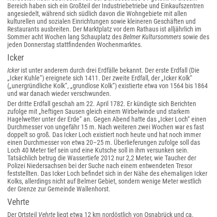
Bereich haben sich ein Großteil der Industriebetriebe und Einkaufszentren
angesiedelt, während sich südlich davon die Wohngebiete mit allen
kulturellen und sozialen Einrichtungen sowie kleineren Geschäften und
Restaurants ausbreiten. Der Marktplatz vor dem Rathaus ist alljährlich im
Sommer acht Wochen lang Schauplatz des
Belmer Kultursommers
sowie des
jeden Donnerstag stattfindenden Wochenmarktes.
Icker
Icker
ist unter anderem durch drei Erdfälle bekannt. Der erste Erdfall (Die
„Icker Kuhle“) ereignete sich 1411. Der zweite Erdfall, der „Icker Kolk“
(„unergründliche Kolk“, „grundlose Kolk“) existierte etwa von 1564 bis 1864
und war danach wieder verschwunden.
Der dritte Erdfall geschah am 22. April 1782. Er kündigte sich Berichten
zufolge mit „heftigen Sausen gleich einem Wirbelwinde und starkem
Hagelwetter unter der Erde“ an. Gegen Abend hatte das „Icker Loch“ einen
Durchmesser von ungefähr 15 m. Nach weiteren zwei Wochen war es fast
doppelt so groß. Das Icker Loch existiert noch heute und hat noch immer
einen Durchmesser von etwa 20–25 m. Überlieferungen zufolge soll das
Loch 40 Meter tief sein und eine Kutsche soll in ihm versunken sein.
Tatsächlich betrug die Wassertiefe 2012 nur 2,2 Meter, wie Taucher der
Polizei Niedersachsen bei der Suche nach einem entwendeten Tresor
feststellten. Das Icker Loch befindet sich in der Nähe des ehemaligen Icker
Kolks, allerdings nicht auf Belmer Gebiet, sondern wenige Meter westlich
der Grenze zur Gemeinde Wallenhorst.
Vehrte
Der Ortsteil
Vehrte
liegt etwa 12 km nordöstlich von Osnabrück und ca.