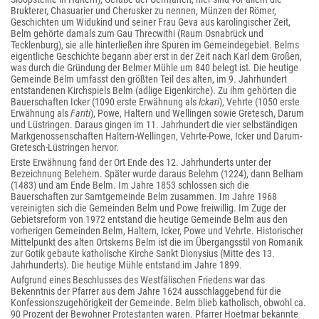
Brukterer, Chasuarier und Cherusker zu nennen, Münzen der Römer,
Geschichten um Widukind und seiner Frau Geva aus karolingischer Zeit,
Belm gehörte damals zum Gau Threcwithi (Raum Osnabrück und
Tecklenburg), sie alle hinterließen ihre Spuren im Gemeindegebiet. Belms
eigentliche Geschichte begann aber erst in der Zeit nach Karl dem Großen,
was durch die Gründung der Belmer Mühle um 840 belegt ist. Die heutige
Gemeinde Belm umfasst den größten Teil des alten, im 9. Jahrhundert
entstandenen Kirchspiels Belm (adlige Eigenkirche). Zu ihm gehörten die
Bauerschaften Icker (1090 erste Erwähnung als
Ickari
), Vehrte (1050 erste
Erwähnung als
Fariti
), Powe, Haltern und Wellingen sowie Gretesch, Darum
und Lüstringen. Daraus gingen im 11. Jahrhundert die vier selbständigen
Markgenossenschaften Haltern-Wellingen, Vehrte-Powe, Icker und Darum-
Gretesch-Lüstringen hervor.
Erste Erwähnung fand der Ort Ende des 12. Jahrhunderts unter der
Bezeichnung Belehem. Später wurde daraus Belehm (1224), dann Belham
(1483) und am Ende Belm. Im Jahre 1853 schlossen sich die
Bauerschaften zur Samtgemeinde Belm zusammen. Im Jahre 1968
vereinigten sich die Gemeinden Belm und Powe freiwillig. Im Zuge der
Gebietsreform von 1972 entstand die heutige Gemeinde Belm aus den
vorherigen Gemeinden Belm, Haltern, Icker, Powe und Vehrte. Historischer
Mittelpunkt des alten Ortskerns Belm ist die im Übergangsstil von Romanik
zur Gotik gebaute katholische Kirche Sankt Dionysius (Mitte des 13.
Jahrhunderts). Die heutige Mühle entstand im Jahre 1899.
Aufgrund eines Beschlusses des Westfälischen Friedens war das
Bekenntnis der Pfarrer aus dem Jahre 1624 ausschlaggebend für die
Konfessionszugehörigkeit der Gemeinde. Belm blieb katholisch, obwohl ca.
90 Prozent der Bewohner Protestanten waren. Pfarrer Hoetmar bekannte