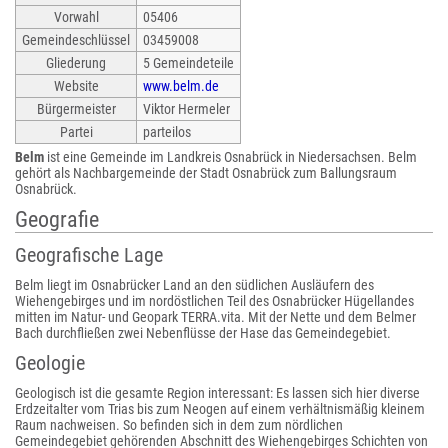
Vorwahl
05406
Gemeindeschlüssel
03459008
Gliederung
5 Gemeindeteile
Website
www.belm.de
Bürgermeister
Viktor Hermeler
Partei
parteilos
Belm
ist eine Gemeinde im Landkreis Osnabrück in Niedersachsen. Belm
gehört als Nachbargemeinde der Stadt Osnabrück zum Ballungsraum
Osnabrück.
Geografie
Geografische Lage
Belm liegt im Osnabrücker Land an den südlichen Ausläufern des
Wiehengebirges und im nordöstlichen Teil des Osnabrücker Hügellandes
mitten im Natur- und Geopark TERRA.vita. Mit der Nette und dem Belmer
Bach durchfließen zwei Nebenflüsse der Hase das Gemeindegebiet.
Geologie
Geologisch ist die gesamte Region interessant: Es lassen sich hier diverse
Erdzeitalter vom Trias bis zum Neogen auf einem verhältnismäßig kleinem
Raum nachweisen. So befinden sich in dem zum nördlichen
Gemeindegebiet gehörenden Abschnitt des Wiehengebirges Schichten von