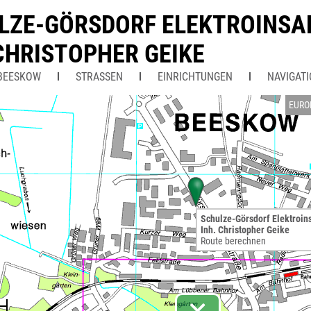
LZE-GÖRSDORF ELEKTROINSA
 CHRISTOPHER GEIKE
BEESKOW
STRASSEN
EINRICHTUNGEN
NAVIGAT
EURO
Schulze-Görsdorf Elektroins
Inh. Christopher Geike
Route berechnen