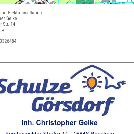
orf Elektroinsallation
her Geike
 Str. 14
ow
 3326484