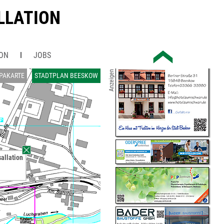
LLATION
ION
JOBS
Anzeigen
PAKARTE
STADTPLAN BEESKOW
allation