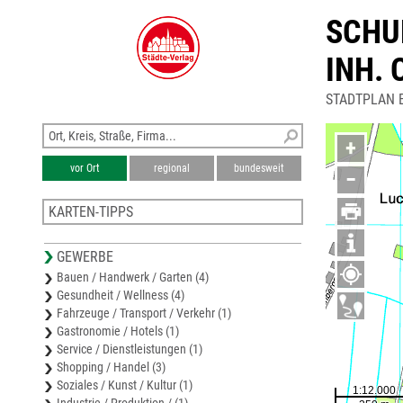
SCHU
INH.
STADTPLAN 
+
vor Ort
regional
bundesweit
−
KARTEN-TIPPS
Karte Oder-Spree
GEWERBE
Stadtplan Bad Saarow
Bauen / Handwerk / Garten (4)
Stadtplan Fürstenwalde/Spree
Gesundheit / Wellness (4)
Wirtschaftsregion Storkow
Fahrzeuge / Transport / Verkehr (1)
Freizeitkarte Scharmützelsee und Storkower See
Gastronomie / Hotels (1)
Service / Dienstleistungen (1)
Shopping / Handel (3)
Soziales / Kunst / Kultur (1)