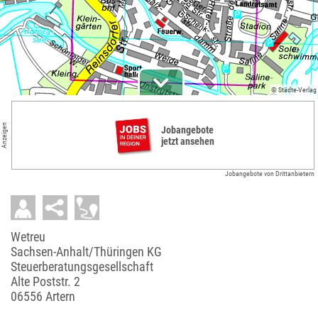
© Städte-Verlag
Anzeigen
Jobangebote
jetzt ansehen
Jobangebote von Drittanbietern
Wetreu
Sachsen-Anhalt/Thüringen KG
Steuerberatungsgesellschaft
Alte Poststr. 2
06556 Artern