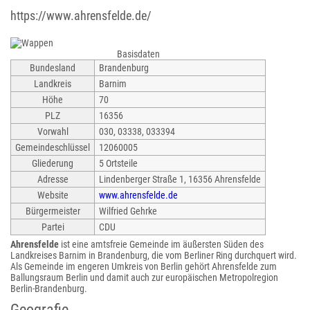
https://www.ahrensfelde.de/
Basisdaten
Bundesland
Brandenburg
Landkreis
Barnim
Höhe
70
PLZ
16356
Vorwahl
030, 03338, 033394
Gemeindeschlüssel
12060005
Gliederung
5 Ortsteile
Adresse
Lindenberger Straße 1, 16356 Ahrensfelde
Website
www.ahrensfelde.de
Bürgermeister
Wilfried Gehrke
Partei
CDU
Ahrensfelde
ist eine amtsfreie Gemeinde im äußersten Süden des
Landkreises Barnim in Brandenburg, die vom Berliner Ring durchquert wird.
Als Gemeinde im engeren Umkreis von Berlin gehört Ahrensfelde zum
Ballungsraum Berlin und damit auch zur europäischen Metropolregion
Berlin-Brandenburg.
Geografie