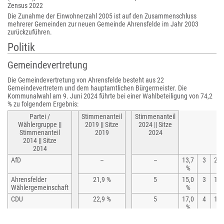
Zensus 2022
Die Zunahme der Einwohnerzahl 2005 ist auf den Zusammenschluss
mehrerer Gemeinden zur neuen Gemeinde Ahrensfelde im Jahr 2003
zurückzuführen.
Politik
Gemeindevertretung
Die Gemeindevertretung von Ahrensfelde besteht aus 22
Gemeindevertretern und dem hauptamtlichen Bürgermeister. Die
Kommunalwahl am 9. Juni 2024 führte bei einer Wahlbeteiligung von 74,2
% zu folgendem Ergebnis:
Partei /
Stimmenanteil
Stimmenanteil
Wählergruppe ||
2019 || Sitze
2024 || Sitze
Stimmenanteil
2019
2024
2014 || Sitze
2014
AfD
–
–
13,7
3
23,
%
%
Ahrensfelder
21,9 %
5
15,0
3
17,
Wählergemeinschaft
%
%
CDU
22,9 %
5
17,0
4
15,
%
%
SPD
15,5 %
3
12,7
3
10,