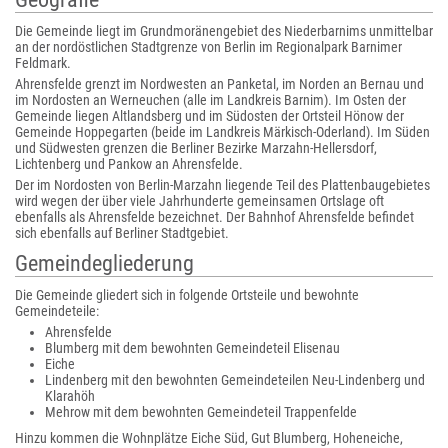
Die Gemeinde liegt im Grundmoränengebiet des Niederbarnims unmittelbar
an der nordöstlichen Stadtgrenze von Berlin im Regionalpark Barnimer
Feldmark.
Ahrensfelde grenzt im Nordwesten an Panketal, im Norden an Bernau und
im Nordosten an Werneuchen (alle im Landkreis Barnim). Im Osten der
Gemeinde liegen Altlandsberg und im Südosten der Ortsteil Hönow der
Gemeinde Hoppegarten (beide im Landkreis Märkisch-Oderland). Im Süden
und Südwesten grenzen die Berliner Bezirke Marzahn-Hellersdorf,
Lichtenberg und Pankow an Ahrensfelde.
Der im Nordosten von Berlin-Marzahn liegende Teil des Plattenbaugebietes
wird wegen der über viele Jahrhunderte gemeinsamen Ortslage oft
ebenfalls als Ahrensfelde bezeichnet. Der Bahnhof Ahrensfelde befindet
sich ebenfalls auf Berliner Stadtgebiet.
Gemeindegliederung
Die Gemeinde gliedert sich in folgende Ortsteile und bewohnte
Gemeindeteile:
Ahrensfelde
Blumberg mit dem bewohnten Gemeindeteil Elisenau
Eiche
Lindenberg mit den bewohnten Gemeindeteilen Neu-Lindenberg und
Klarahöh
Mehrow mit dem bewohnten Gemeindeteil Trappenfelde
Hinzu kommen die Wohnplätze Eiche Süd, Gut Blumberg, Hoheneiche,