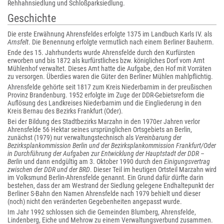
Rehhahnsiedlung und Schloßparksiedlung.
Geschichte
Die erste Erwähnung Ahrensfeldes erfolgte 1375 im Landbuch Karls IV. als
Arnsfelt
. Die Benennung erfolgte vermutlich nach einem Berliner Bauherrn.
Ende des 15. Jahrhunderts wurde Ahrensfelde durch den Kurfürsten
erworben und bis 1872 als kurfürstliches bzw. königliches Dorf vom Amt
Mühlenhof verwaltet. Dieses Amt hatte die Aufgabe, den Hof mit Vorräten
zu versorgen. Überdies waren die Güter den Berliner Mühlen mahlpflichtig.
Ahrensfelde gehörte seit 1817 zum Kreis Niederbarnim in der preußischen
Provinz Brandenburg. 1952 erfolgte im Zuge der DDR-Gebietsreform die
Auflösung des Landkreises Niederbarnim und die Eingliederung in den
Kreis Bernau des Bezirks Frankfurt (Oder).
Bei der Bildung des Stadtbezirks Marzahn in den 1970er Jahren verlor
Ahrensfelde 56 Hektar seines ursprünglichen Ortsgebiets an Berlin,
zunächst (1979) nur verwaltungstechnisch als
Vereinbarung der
Bezirksplankommission Berlin und der Bezirksplankommission Frankfurt/Oder
in Durchführung der Aufgaben zur Entwicklung der Hauptstadt der DDR –
Berlin
und dann endgültig am 3. Oktober 1990 durch den
Einigungsvertrag
zwischen der DDR und der BRD
. Dieser Teil im heutigen Ortsteil Marzahn wird
im Volksmund Berlin-Ahrensfelde genannt. Ein Grund dafür dürfte darin
bestehen, dass der am Westrand der Siedlung gelegene Endhaltepunkt der
Berliner S-Bahn den Namen Ahrensfelde nach 1979 behielt und dieser
(noch) nicht den veränderten Gegebenheiten angepasst wurde.
Im Jahr 1992 schlossen sich die Gemeinden Blumberg, Ahrensfelde,
Lindenberg, Eiche und Mehrow zu einem Verwaltungsverbund zusammen.