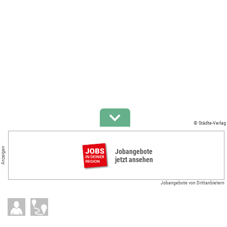
© Städte-Verlag
Anzeigen
Jobangebote
jetzt ansehen
Jobangebote von Drittanbietern