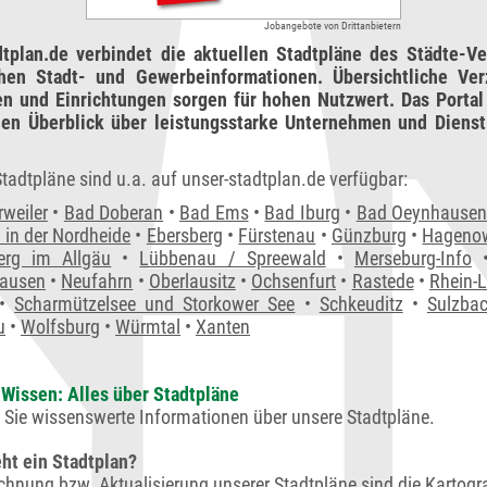
Jobangebote von Drittanbietern
dtplan.de verbindet die aktuellen Stadtpläne des Städte-Ve
chen Stadt- und Gewerbeinformationen. Übersichtliche Ver
en und Einrichtungen sorgen für hohen Nutzwert. Das Portal 
en Überblick über leistungsstarke Unternehmen und Dienstl
tadtpläne sind u.a. auf unser-stadtplan.de verfügbar:
rweiler
•
Bad Doberan
•
Bad Ems
•
Bad Iburg
•
Bad Oeynhause
 in der Nordheide
•
Ebersberg
•
Fürstenau
•
Günzburg
•
Hageno
erg im Allgäu
•
Lübbenau / Spreewald
•
Merseburg-Info
ausen
•
Neufahrn
•
Oberlausitz
•
Ochsenfurt
•
Rastede
•
Rhein-L
•
Scharmützelsee und Storkower See
•
Schkeuditz
•
Sulzbac
u
•
Wolfsburg
•
Würmtal
•
Xanten
Wissen: Alles über Stadtpläne
n Sie wissenswerte Informationen über unsere Stadtpläne.
ht ein Stadtplan?
ichnung bzw. Aktualisierung unserer Stadtpläne sind die Kartogr