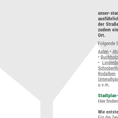
unser-sta
ausführli
der Straß
zudem ein
Ort.
Folgende S
Aalen
•
Ah
•
Buchholz
•
Lindenb
Schrobenh
Rodalben
Unterallgä
u.v.m.
Stadtplan-
Hier finde
Wie entste
Für die Ze