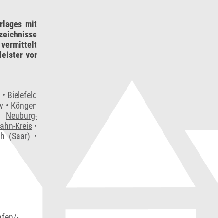
rlages mit
zeichnisse
vermittelt
eister vor
n
•
Bielefeld
w
•
Köngen
•
Neuburg-
ahn-Kreis
•
h (Saar)
•
afen/-