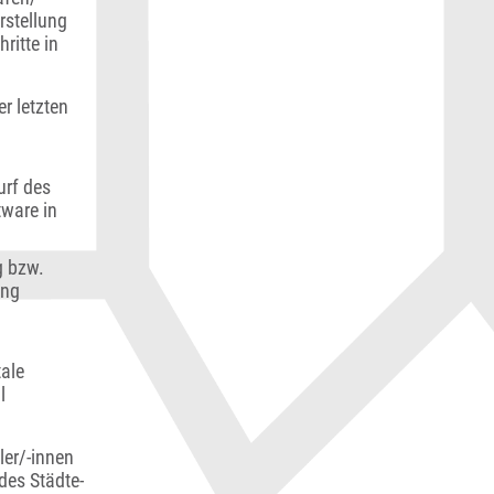
rstellung
ritte in
r letzten
urf des
tware in
g bzw.
ung
tale
l
ler/-innen
des Städte-