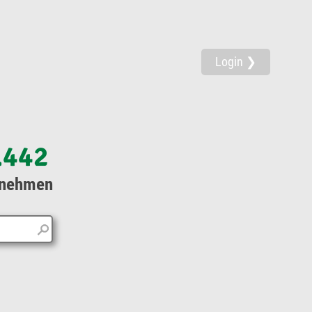
Login ❯
.442
rnehmen