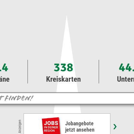
14
338
44
äne
Kreiskarten
Unte
Arbeiten im Herzen von Bernau bei Berlin: Unsere
Anzeigen
Steuerkanzlei sucht Verstärkung!
ETL Freund & Partner GmbH
Steuerberatungsgesellschaft & Co.Bernau KG • Bernau bei Berlin