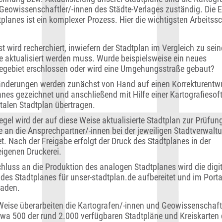
Geowissenschaftler/-innen des Städte-Verlages zuständig. Die E
planes ist ein komplexer Prozess. Hier die wichtigsten Arbeitssch
 wird recherchiert, inwiefern der Stadtplan im Vergleich zu seine
 aktualisiert werden muss. Wurde beispielsweise ein neues
iegebiet erschlossen oder wird eine Umgehungsstraße gebaut?
änderungen werden zunächst von Hand auf einen Korrekturentw
anes gezeichnet und anschließend mit Hilfe einer Kartografiesof
italen Stadtplan übertragen.
egel wird der auf diese Weise aktualisierte Stadtplan zur Prüfun
e an die Ansprechpartner/-innen bei der jeweiligen Stadtverwalt
t. Nach der Freigabe erfolgt der Druck des Stadtplanes in der
eigenen Druckerei.
hluss an die Produktion des analogen Stadtplanes wird die digi
 des Stadtplanes für unser-stadtplan.de aufbereitet und im Porta
aden.
Weise überarbeiten die Kartografen/-innen und Geowissenschaft
twa 500 der rund 2.000 verfügbaren Stadtpläne und Kreiskarten 