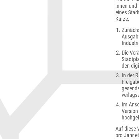
innen und 
eines Stadt
Kürze:
Zunächst
Ausgabe
Industr
Die Ver
Stadtpl
den dig
In der R
Freigab
gesende
verlags
Im Ansc
Version
hochgel
Auf diese 
pro Jahr e