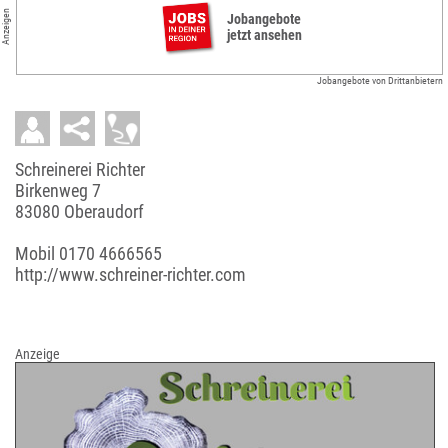
Anzeigen
Jobangebote
jetzt ansehen
Jobangebote von Drittanbietern
Schreinerei Richter
Birkenweg 7
83080 Oberaudorf
Mobil
0170 4666565
http://www.schreiner-richter.com
Anzeige