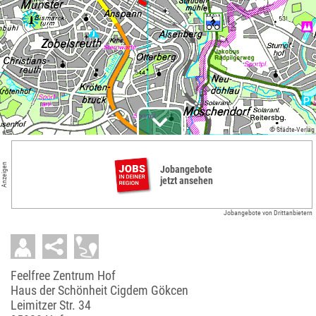
© Städte-Verlag
Anzeigen
Jobangebote
jetzt ansehen
Jobangebote von Drittanbietern
Feelfree Zentrum Hof
Haus der Schönheit Cigdem Gökcen
Leimitzer Str. 34