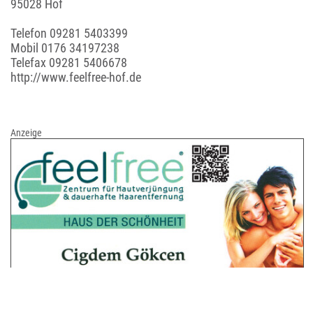
95028 Hof
Telefon
09281 5403399
Mobil
0176 34197238
Telefax 09281 5406678
http://www.feelfree-hof.de
Anzeige