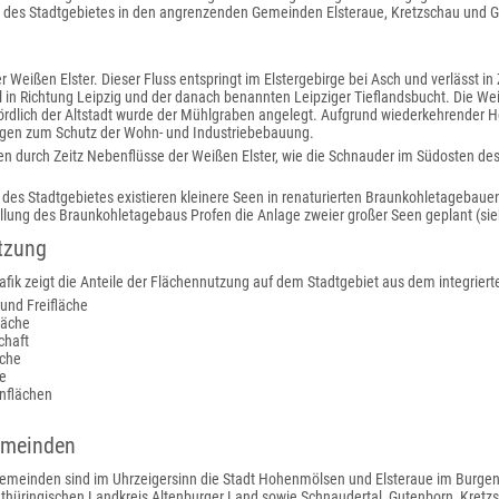
des Stadtgebietes in den angrenzenden Gemeinden Elsteraue, Kretzschau und G
er Weißen Elster. Dieser Fluss entspringt im Elstergebirge bei Asch und verlässt in
n Richtung Leipzig und der danach benannten Leipziger Tieflandsbucht. Die Weiße
Nördlich der Altstadt wurde der Mühlgraben angelegt. Aufgrund wiederkehrender H
agen zum Schutz der Wohn- und Industriebebauung.
n durch Zeitz Nebenflüsse der Weißen Elster, wie die Schnauder im Südosten des
es Stadtgebietes existieren kleinere Seen in renaturierten Braunkohletagebauen
ellung des Braunkohletagebaus Profen die Anlage zweier großer Seen geplant (si
tzung
afik zeigt die Anteile der Flächennutzung auf dem Stadtgebiet aus dem integrier
und Freifläche
läche
chaft
äche
e
nflächen
emeinden
meinden sind im Uhrzeigersinn die Stadt Hohenmölsen und Elsteraue im Burgenl
 thüringischen Landkreis Altenburger Land sowie Schnaudertal, Gutenborn, Kretz