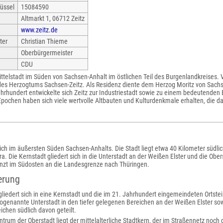
üssel
15084590
Altmarkt 1, 06712 Zeitz
www.zeitz.de
ter
Christian Thieme
Oberbürgermeister
CDU
ittelstadt im Süden von Sachsen-Anhalt im östlichen Teil des Burgenlandkreises. 
des Herzogtums Sachsen-Zeitz. Als Residenz diente dem Herzog Moritz von Sachs
ahrhundert entwickelte sich Zeitz zur Industriestadt sowie zu einem bedeutenden
pochen haben sich viele wertvolle Altbauten und Kulturdenkmale erhalten, die da
sich im äußersten Süden Sachsen-Anhalts. Die Stadt liegt etwa 40 Kilometer südli
ra. Die Kernstadt gliedert sich in die Unterstadt an der Weißen Elster und die Ob
enzt im Südosten an die Landesgrenze nach Thüringen.
erung
 gliedert sich in eine Kernstadt und die im 21. Jahrhundert eingemeindeten Ortstei
ogenannte Unterstadt in den tiefer gelegenen Bereichen an der Weißen Elster sow
chen südlich davon geteilt.
trum der Oberstadt liegt der mittelalterliche Stadtkern, der im Straßennetz noch 