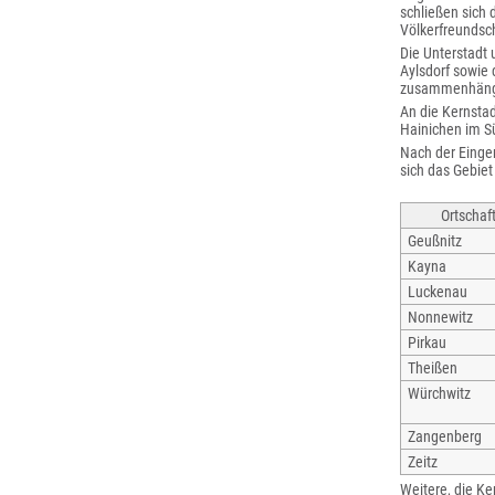
schließen sich 
Völkerfreundsc
Die Unterstadt
Aylsdorf sowie 
zusammenhänge
An die Kernsta
Hainichen im S
Nach der Einge
sich das Gebiet
Ortschaf
Geußnitz
Kayna
Luckenau
Nonnewitz
Pirkau
Theißen
Würchwitz
Zangenberg
Zeitz
Weitere, die Ke