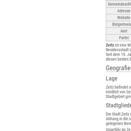
Gemeindeschl
Adresse
Website
Bürgermeis
Amt
Partei
Zeitz
ist eine M
Residenzstadt 
Seit dem 19. J
diesen beiden E
Geografie
Lage
Zeitz befindet 
nördlich von Ge
Stadtgebiet gr
Stadtglied
Die Stadt Zeitz
Abhang in die s
gelegenen Berei
Ungefähr im Zen