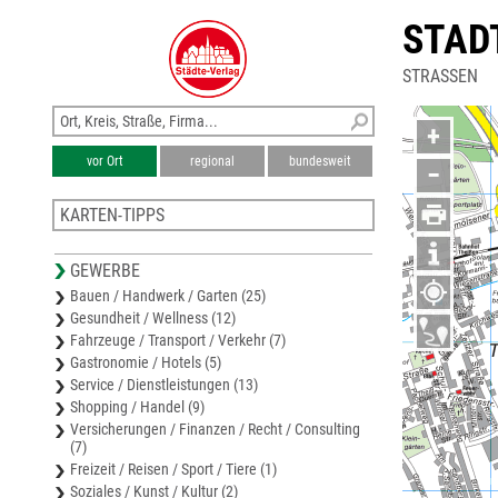
STAD
STRASSEN
+
vor Ort
regional
bundesweit
−
KARTEN-TIPPS
Stadtplan Hohenmölsen
GEWERBE
Stadtplan Meuselwitz
Bauen / Handwerk / Garten (25)
Stadtplan Gera
Gesundheit / Wellness (12)
Stadtplan Ronneburg
Fahrzeuge / Transport / Verkehr (7)
Stadtplan Weißenfels
Gastronomie / Hotels (5)
Service / Dienstleistungen (13)
Shopping / Handel (9)
Versicherungen / Finanzen / Recht / Consulting
(7)
Freizeit / Reisen / Sport / Tiere (1)
Soziales / Kunst / Kultur (2)