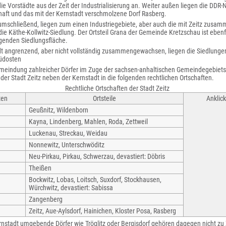
die Vorstädte aus der Zeit der Industrialisierung an. Weiter außen liegen die DDR
haft und das mit der Kernstadt verschmolzene Dorf Rasberg.
 umschließend, liegen zum einen Industriegebiete, aber auch die mit Zeitz zus
die Käthe-Kollwitz-Siedlung. Der Ortsteil Grana der Gemeinde Kretzschau ist ebenfa
nden Siedlungsfläche.
dt angrenzend, aber nicht vollständig zusammengewachsen, liegen die Siedlunge
üdosten
meindung zahlreicher Dörfer im Zuge der sachsen-anhaltischen Gemeindegebiet
 der Stadt Zeitz neben der Kernstadt in die folgenden rechtlichen Ortschaften.
Rechtliche Ortschaften der Stadt Zeitz
ten
Ortsteile
Anklic
Geußnitz, Wildenborn
Kayna, Lindenberg, Mahlen, Roda, Zettweil
Luckenau, Streckau, Weidau
Nonnewitz, Unterschwöditz
Neu-Pirkau, Pirkau, Schwerzau, devastiert: Döbris
Theißen
Bockwitz, Lobas, Loitsch, Suxdorf, Stockhausen,
Würchwitz, devastiert: Sabissa
Zangenberg
Zeitz, Aue-Aylsdorf, Hainichen, Kloster Posa, Rasberg
rnstadt umgebende Dörfer wie Tröglitz oder Bergisdorf gehören dagegen nicht zu 