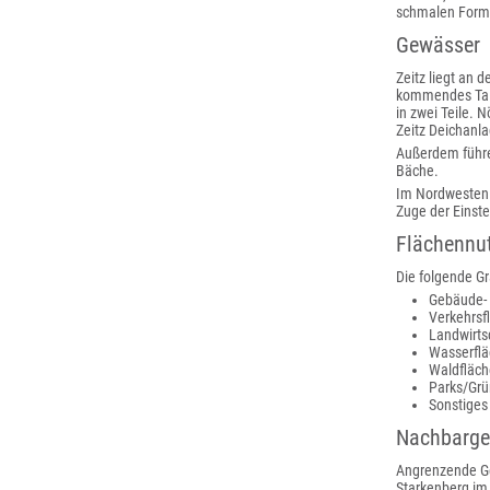
schmalen Form 
Gewässer
Zeitz liegt an d
kommendes Tal i
in zwei Teile. 
Zeitz Deichanl
Außerdem führe
Bäche.
Im Nordwesten d
Zuge der Einst
Flächennu
Die folgende Gr
Gebäude- 
Verkehrsf
Landwirts
Wasserfl
Waldfläch
Parks/Grü
Sonstiges
Nachbarg
Angrenzende Ge
Starkenberg im