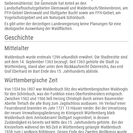
Siebenmühlental. Die Gemeinde hat Anteil an den
Landschaftsschutzgebieten Glemswald und Waldenbuch/Steinenbronn, am
FFH-Gebiet Glemswald und Stuttgarter Bucht sowie am FFH-Gebiet, am
Vogelschutzgebiet und am Naturpark Schönbuch.
Es gibt unter der derzeitigen Landesregierung keine Planungen für eine
ökologische Ausweitung der Waldflächen.
Geschichte
Mittelalter
Waldenbuch wurde erstmals 1296 urkundlich erwähnt. Die Stadtrechte sind
seit dem 14. September 1363 bezeugt. Seit 1363 gehörte die Stadt zu
Württemberg, stand aber unter dem Rückkaufsrecht Österreichs, das erst
Graf Eberhard im Bart Ende des 15. Jahrhunderts ablöste.
Württembergische Zeit
Von 1534 bis 1807 war Waldenbuch Sitz des württembergischen Waldvogts
für den Schönbuch, was der Funktion eines Oberforstmeisters entsprach.
Zwischen 1562 und 1566 ließ Herzog Christoph durch seinen Baumeister
Aberlin Tretsch die alte Burg zum Jagdschloss ausbauen. Im Verlauf einer
Feuersbrunst brannten im Jahr 1721 13 Häuser nieder. Bei der Umsetzung
der neuen Verwaltungsgliederung im Königreich Württemberg blieb
Waldenbuch dem Amtsoberamt Stuttgart zugeordnet, in dessen
Zuständigkeit es bereits seit Mitte des 15. Jahrhunderts gehörte. Bei der
Kreisreform während der NS-Zeit in Württemberg gelangte Waldenbuch
1938 zum Landkreis Böblingen. Gegen Ende des Zweiten Weltkriegs wurde