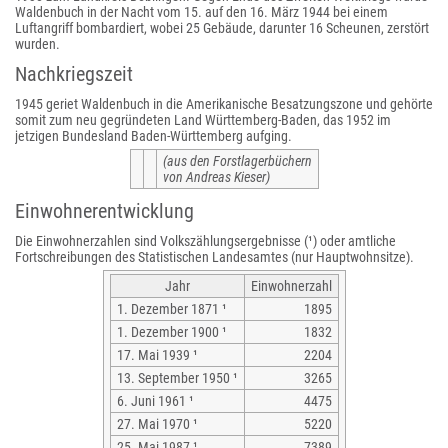
Waldenbuch in der Nacht vom 15. auf den 16. März 1944 bei einem
Luftangriff bombardiert, wobei 25 Gebäude, darunter 16 Scheunen, zerstört
wurden.
Nachkriegszeit
1945 geriet Waldenbuch in die Amerikanische Besatzungszone und gehörte
somit zum neu gegründeten Land Württemberg-Baden, das 1952 im
jetzigen Bundesland Baden-Württemberg aufging.
(aus den Forstlagerbüchern
von Andreas Kieser)
Einwohnerentwicklung
Die Einwohnerzahlen sind Volkszählungsergebnisse (¹) oder amtliche
Fortschreibungen des Statistischen Landesamtes (nur Hauptwohnsitze).
Jahr
Einwohnerzahl
1. Dezember 1871 ¹
1895
1. Dezember 1900 ¹
1832
17. Mai 1939 ¹
2204
13. September 1950 ¹
3265
6. Juni 1961 ¹
4475
27. Mai 1970 ¹
5220
25. Mai 1987 ¹
7389