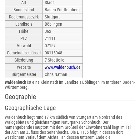
Art
Stadt
Bundesland
Baden-Württemberg
Regierungsbezirk
Stuttgart
Landkreis
Böblingen
Höhe
362
PLZ
71111
Vorwahl
07157
Gemeindeschlüssel
08115048
Gliederung
7 Stadtteile
Website
www.waldenbuch.de
Bürgermeister
Chris Nathan
Waldenbuch
ist eine Kleinstadt im Landkreis Böblingen im mittleren Baden-
Württemberg.
Geographie
Geographische Lage
Waldenbuch liegt rund 17 km südlich von Stuttgart am Nordrand des
Waldgebiets und gleichnamigen Naturparks Schönbuch. Der
namengebende Hauptort mit dem Großteil der Einwohnerzahl liegt im Tal
der Aich am Zufluss des Seitenbachs. Die L 1185 folgt in dessen dort
westlichem Verlauf dem Aichtal, an dessen unterem Ende die