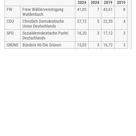
2024
2024
2019
2019
FW
Freie Wählervereinigung
41,05
7
43,61
8
Waldenbuch
CDU
Christlich Demokratische
27,72
5
22,55
4
Union Deutschlands
SPD
Sozialdemokratische Partei
16,20
3
17,12
3
Deutschlands
GRÜNE
Bündnis 90/Die Grünen
15,03
3
16,72
3
gesamt
100,0
18
100,0
18
Wahlbeteiligung
65,39 %
64,58 %
Bürgermeister
Bürgermeister ist seit dem 25. April 2024 Chris Nathan (CDU). Er wurde am
17. März 2024 mit 79,1 Prozent der Stimmen gewählt. Zuvor war von 2000
bis 2024 Michael Lutz Bürgermeister.
Wappen
Städtepartnerschaften
Die Stadt Waldenbuch unterhält partnerschaftliche Beziehungen zu
Mylau im Vogtland, seit 1990,
Provins in Frankreich, noch nicht urkundlich.