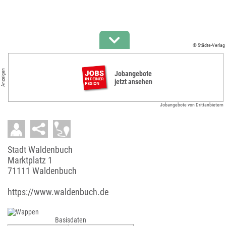
© Städte-Verlag
Anzeigen
Jobangebote
jetzt ansehen
Jobangebote von Drittanbietern
Stadt Waldenbuch
Marktplatz 1
71111 Waldenbuch
https://www.waldenbuch.de
Basisdaten