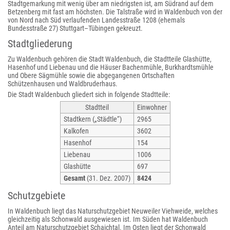
Stadtgemarkung mit wenig über am niedrigsten ist, am Südrand auf dem
Betzenberg mit fast am höchsten. Die Talstraße wird in Waldenbuch von der
von Nord nach Süd verlaufenden Landesstraße 1208 (ehemals
Bundesstraße 27) Stuttgart–Tübingen gekreuzt.
Stadtgliederung
Zu Waldenbuch gehören die Stadt Waldenbuch, die Stadtteile Glashütte,
Hasenhof und Liebenau und die Häuser Bachenmühle, Burkhardtsmühle
und Obere Sägmühle sowie die abgegangenen Ortschaften
Schützenhausen und Waldbruderhaus.
Die Stadt Waldenbuch gliedert sich in folgende Stadtteile:
Stadtteil
Einwohner
Stadtkern („Städtle“)
2965
Kalkofen
3602
Hasenhof
154
Liebenau
1006
Glashütte
697
Gesamt
(31. Dez. 2007)
8424
Schutzgebiete
In Waldenbuch liegt das Naturschutzgebiet Neuweiler Viehweide, welches
gleichzeitig als Schonwald ausgewiesen ist. Im Süden hat Waldenbuch
Anteil am Naturschutzgebiet Schaichtal. Im Osten liegt der Schonwald