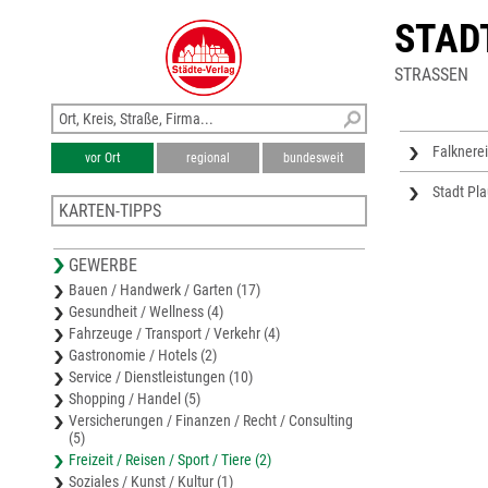
STAD
STRASSEN
Falknere
vor Ort
regional
bundesweit
Stadt Pla
KARTEN-TIPPS
Karte Vogtlandkreis
GEWERBE
Stadtplan Oelsnitz/Vogtl.
Bauen / Handwerk / Garten (17)
Stadtplan Greiz
Gesundheit / Wellness (4)
Karte Greiz
Fahrzeuge / Transport / Verkehr (4)
Stadtplan Reichenbach (Vogtl.)
Gastronomie / Hotels (2)
Service / Dienstleistungen (10)
Shopping / Handel (5)
Versicherungen / Finanzen / Recht / Consulting
(5)
Freizeit / Reisen / Sport / Tiere (2)
Soziales / Kunst / Kultur (1)