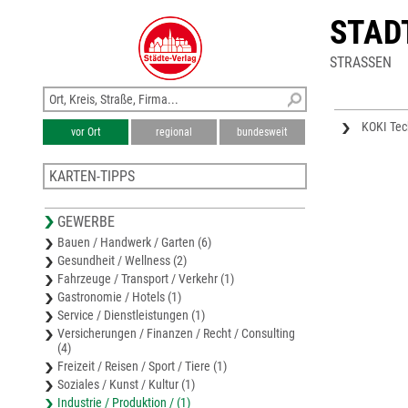
STAD
STRASSEN
KOKI Tec
vor Ort
regional
bundesweit
KARTEN-TIPPS
Stadtplan Oelsnitz (Erzgebirge)
GEWERBE
Stadtplan Stollberg
Bauen / Handwerk / Garten (6)
Stadtplan Hohenstein-Ernstthal
Gesundheit / Wellness (2)
Stadtplan Lichtenstein / Sachsen
Fahrzeuge / Transport / Verkehr (1)
Stadtplan Thalheim
Gastronomie / Hotels (1)
Service / Dienstleistungen (1)
Versicherungen / Finanzen / Recht / Consulting
(4)
Freizeit / Reisen / Sport / Tiere (1)
Soziales / Kunst / Kultur (1)
Industrie / Produktion / (1)