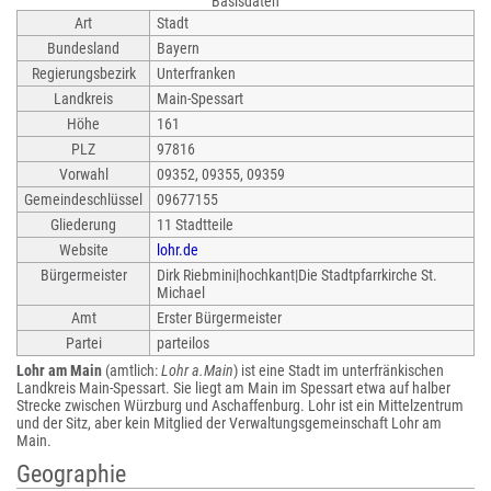
Basisdaten
Art
Stadt
Bundesland
Bayern
Regierungsbezirk
Unterfranken
Landkreis
Main-Spessart
Höhe
161
PLZ
97816
Vorwahl
09352, 09355, 09359
Gemeindeschlüssel
09677155
Gliederung
11 Stadtteile
Website
lohr.de
Bürgermeister
Dirk Riebmini|hochkant|Die Stadtpfarrkirche St.
Michael
Amt
Erster Bürgermeister
Partei
parteilos
Lohr am Main
(amtlich:
Lohr a.Main
) ist eine Stadt im unterfränkischen
Landkreis Main-Spessart. Sie liegt am Main im Spessart etwa auf halber
Strecke zwischen Würzburg und Aschaffenburg. Lohr ist ein Mittelzentrum
und der Sitz, aber kein Mitglied der Verwaltungsgemeinschaft Lohr am
Main.
Geographie