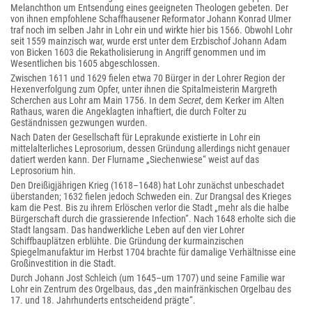
Melanchthon um Entsendung eines geeigneten Theologen gebeten. Der
von ihnen empfohlene Schaffhausener Reformator Johann Konrad Ulmer
traf noch im selben Jahr in Lohr ein und wirkte hier bis 1566. Obwohl Lohr
seit 1559 mainzisch war, wurde erst unter dem Erzbischof Johann Adam
von Bicken 1603 die Rekatholisierung in Angriff genommen und im
Wesentlichen bis 1605 abgeschlossen.
Zwischen 1611 und 1629 fielen etwa 70 Bürger in der Lohrer Region der
Hexenverfolgung zum Opfer, unter ihnen die Spitalmeisterin Margreth
Scherchen aus Lohr am Main 1756. In dem
Secret
, dem Kerker im Alten
Rathaus, waren die Angeklagten inhaftiert, die durch Folter zu
Geständnissen gezwungen wurden.
Nach Daten der Gesellschaft für Leprakunde existierte in Lohr ein
mittelalterliches Leprosorium, dessen Gründung allerdings nicht genauer
datiert werden kann. Der Flurname „Siechenwiese“ weist auf das
Leprosorium hin.
Den Dreißigjährigen Krieg (1618–1648) hat Lohr zunächst unbeschadet
überstanden; 1632 fielen jedoch Schweden ein. Zur Drangsal des Krieges
kam die Pest. Bis zu ihrem Erlöschen verlor die Stadt „mehr als die halbe
Bürgerschaft durch die grassierende Infection“. Nach 1648 erholte sich die
Stadt langsam. Das handwerkliche Leben auf den vier Lohrer
Schiffbauplätzen erblühte. Die Gründung der kurmainzischen
Spiegelmanufaktur im Herbst 1704 brachte für damalige Verhältnisse eine
Großinvestition in die Stadt.
Durch Johann Jost Schleich (um 1645–um 1707) und seine Familie war
Lohr ein Zentrum des Orgelbaus, das „den mainfränkischen Orgelbau des
17. und 18. Jahrhunderts entscheidend prägte“.