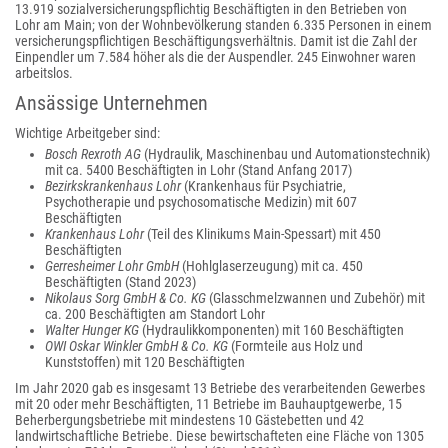
13.919 sozialversicherungspflichtig Beschäftigten in den Betrieben von
Lohr am Main; von der Wohnbevölkerung standen 6.335 Personen in einem
versicherungspflichtigen Beschäftigungsverhältnis. Damit ist die Zahl der
Einpendler um 7.584 höher als die der Auspendler. 245 Einwohner waren
arbeitslos.
Ansässige Unternehmen
Wichtige Arbeitgeber sind:
Bosch Rexroth AG
(Hydraulik, Maschinenbau und Automationstechnik)
mit ca. 5400 Beschäftigten in Lohr (Stand Anfang 2017)
Bezirkskrankenhaus Lohr
(Krankenhaus für Psychiatrie,
Psychotherapie und psychosomatische Medizin) mit 607
Beschäftigten
Krankenhaus Lohr
(Teil des Klinikums Main-Spessart) mit 450
Beschäftigten
Gerresheimer Lohr GmbH
(Hohlglaserzeugung) mit ca. 450
Beschäftigten (Stand 2023)
Nikolaus Sorg GmbH & Co. KG
(Glasschmelzwannen und Zubehör) mit
ca. 200 Beschäftigten am Standort Lohr
Walter Hunger KG
(Hydraulikkomponenten) mit 160 Beschäftigten
OWI Oskar Winkler GmbH & Co. KG
(Formteile aus Holz und
Kunststoffen) mit 120 Beschäftigten
Im Jahr 2020 gab es insgesamt 13 Betriebe des verarbeitenden Gewerbes
mit 20 oder mehr Beschäftigten, 11 Betriebe im Bauhauptgewerbe, 15
Beherbergungsbetriebe mit mindestens 10 Gästebetten und 42
landwirtschaftliche Betriebe. Diese bewirtschafteten eine Fläche von 1305