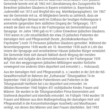
Gemeinde konnte erst ab 1862 mit Liberalisierung des Zuzugsrechts für
Bewohner jüdischen Glaubens in Bayern entstehen (s. Bayerisches
Judenedikt von 1813 und Wegfall des sog. Matrikelparagraphen). Um 1867
war die Gemeinde mit ca. 40 Mitgliedern bereits so zahlreich, dass sie
einen vorläufigen Betsaal wohl im Eckhaus der heutigen Kellereigasse 6
anmietete (gegenüber dem südlichen Eingang der Tiefgarage). 1871
erwarb sie dann ein Haus in der Fischergasse als Gemeindehaus und
Synagoge. Im Jahre 1890 gab es 91 Lohrer Einwohner jüdischen Glaubens.
1933 waren in Lohr einschließlich der etwa 25 jüdischen Patienten der
damaligen Heil- und Pflegeanstalt (heute „Bezirkskrankenhaus für
Psychiatrie“) noch 70 Personen jüdischen Glaubens gemeldet. Während der
Novemberpogrome 1938 wurde am 10. November 1938 auch in Lohr das
Innere der Synagoge und verschiedener Häuser jüdischer Bürger verwüstet.
Die Gemeinde löste sich danach faktisch durch Wegzug der meisten
Mitglieder und Aufgabe des Gemeindehauses in der Fischergasse 1939
auf. Von den weggezogenen jüdischen Mitbürgern wurden fünfzehn
vorwiegend von anderen Orten deportiert und ermordet (→ Holocaust).
Aus der damaligen Heil- und Pflegeanstalt (s. o.) wurden in der Zeit der NS-
Gewaltherrschaft im Rahmen der „Euthanasie“-Tötungsaktion T4 im
September 1940 20 jüdische Patientinnen und Patienten in die
Tötungsanstalt Hartheim bei Linz deportiert und ermordet. Im
Oktober/November 1940 folgten 451 nichtjüdische Kinder, Frauen und
Männer. Sie wurden in die Tötungsanstalten Pirna-Sonnenstein und
Grafeneck deportiert und ebenfalls ermordet. Im Frühjahr 1944 wurden 18
Frauen und Männer aus dem Maßregelvollzug der damaligen Heil- und
Pflegeanstalt in die Konzentrationslager Auschwitz und Mauthausen
verlegt, von denen drei Männer und zwei Frauen überlebten. Seit 1993