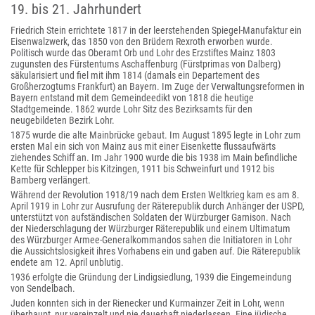
19. bis 21. Jahrhundert
Friedrich Stein errichtete 1817 in der leerstehenden Spiegel-Manufaktur ein
Eisenwalzwerk, das 1850 von den Brüdern Rexroth erworben wurde.
Politisch wurde das Oberamt Orb und Lohr des Erzstiftes Mainz 1803
zugunsten des Fürstentums Aschaffenburg (Fürstprimas von Dalberg)
säkularisiert und fiel mit ihm 1814 (damals ein Departement des
Großherzogtums Frankfurt) an Bayern. Im Zuge der Verwaltungsreformen in
Bayern entstand mit dem Gemeindeedikt von 1818 die heutige
Stadtgemeinde. 1862 wurde Lohr Sitz des Bezirksamts für den
neugebildeten Bezirk Lohr.
1875 wurde die alte Mainbrücke gebaut. Im August 1895 legte in Lohr zum
ersten Mal ein sich von Mainz aus mit einer Eisenkette flussaufwärts
ziehendes Schiff an. Im Jahr 1900 wurde die bis 1938 im Main befindliche
Kette für Schlepper bis Kitzingen, 1911 bis Schweinfurt und 1912 bis
Bamberg verlängert.
Während der Revolution 1918/19 nach dem Ersten Weltkrieg kam es am 8.
April 1919 in Lohr zur Ausrufung der Räterepublik durch Anhänger der USPD,
unterstützt von aufständischen Soldaten der Würzburger Garnison. Nach
der Niederschlagung der Würzburger Räterepublik und einem Ultimatum
des Würzburger Armee-Generalkommandos sahen die Initiatoren in Lohr
die Aussichtslosigkeit ihres Vorhabens ein und gaben auf. Die Räterepublik
endete am 12. April unblutig.
1936 erfolgte die Gründung der Lindigsiedlung, 1939 die Eingemeindung
von Sendelbach.
Juden konnten sich in der Rienecker und Kurmainzer Zeit in Lohr, wenn
überhaupt, nur vereinzelt und nie dauerhaft niederlassen. Eine jüdische