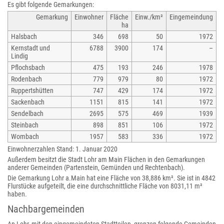
Es gibt folgende Gemarkungen:
Gemarkung
Einwohner
Fläche
Einw./km²
Eingemeindung
ha
Halsbach
346
698
50
1972
Kernstadt und
6788
3900
174
–
Lindig
Pflochsbach
475
193
246
1978
Rodenbach
779
979
80
1972
Ruppertshütten
747
429
174
1972
Sackenbach
1151
815
141
1972
Sendelbach
2695
575
469
1939
Steinbach
898
851
106
1972
Wombach
1957
583
336
1972
Einwohnerzahlen Stand: 1. Januar 2020
Außerdem besitzt die Stadt Lohr am Main Flächen in den Gemarkungen
anderer Gemeinden (Partenstein, Gemünden und Rechtenbach).
Die Gemarkung Lohr a.Main hat eine Fläche von 38,886 km². Sie ist in 4842
Flurstücke aufgeteilt, die eine durchschnittliche Fläche von 8031,11 m²
haben.
Nachbargemeinden