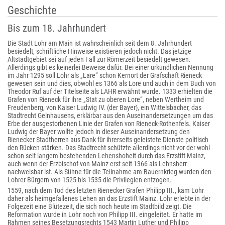
Geschichte
Bis zum 18. Jahrhundert
Die Stadt Lohr am Main ist wahrscheinlich seit dem 8. Jahrhundert
besiedelt, schriftliche Hinweise existieren jedoch nicht. Das jetzige
Altstadtgebiet sei auf jeden Fall zur Römerzeit besiedelt gewesen.
Allerdings gibt es keinerlei Beweise dafür. Bei einer urkundlichen Nennung
im Jahr 1295 soll Lohr als „Lare“ schon Kernort der Grafschaft Rieneck
gewesen sein und dies, obwohl es 1366 als Lore und auch in dem Buch von
Theodor Ruf auf der Titelseite als LAHR erwähnt wurde. 1333 erhielten die
Grafen von Rieneck für ihre „Stat zu oberen Lore“, neben Wertheim und
Freudenberg, von Kaiser Ludwig IV. (der Bayer), ein Wittelsbacher, das
Stadtrecht Gelnhausens, erklärbar aus den Auseinandersetzungen um das
Erbe der ausgestorbenen Linie der Grafen von Rieneck-Rothenfels. Kaiser
Ludwig der Bayer wollte jedoch in dieser Auseinandersetzung den
Rienecker Stadtherren aus Dank für ihrerseits geleistete Dienste politisch
den Rücken stärken. Das Stadtrecht schützte allerdings nicht vor der wohl
schon seit langem bestehenden Lehenshoheit durch das Erzstift Mainz,
auch wenn der Erzbischof von Mainz erst seit 1366 als Lehnsherr
nachweisbar ist. Als Sühne für die Teilnahme am Bauernkrieg wurden den
Lohrer Bürgern von 1525 bis 1535 die Privilegien entzogen.
1559, nach dem Tod des letzten Rienecker Grafen Philipp III., kam Lohr
daher als heimgefallenes Lehen an das Erzstift Mainz. Lohr erlebte in der
Folgezeit eine Blütezeit, die sich noch heute im Stadtbild zeigt. Die
Reformation wurde in Lohr noch von Philipp III. eingeleitet. Er hatte im
Rahmen seines Besetzungsrechts 1543 Martin Luther und Philipp