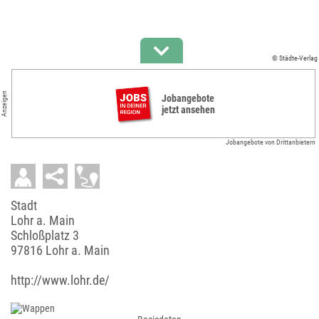
© Städte-Verlag
Anzeigen
Jobangebote
jetzt ansehen
Jobangebote von Drittanbietern
Stadt
Lohr a. Main
Schloßplatz 3
97816 Lohr a. Main
http://www.lohr.de/