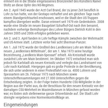
erinnert ein in die Straße eingelassenes Bronzerelief des Künstlers Rainer
Stoltz an diese Opfer des NS-Regimes.
Am 2. April 1945 wurde der Arzt Carl Brand, der zu jener Zeit beruflich in
Lohr zu tun hatte, von der Gestapo verhaftet und am gleichen Tage nach
einem Standgerichtsurteil erschossen, weil er die Stadt den US-Truppen
kampflos übergeben wollte. Daran erinnert seit 1979 ein Gedenkstein. 2008
wurde eine Straße im neuen Baugebiet Schafhof-Ost nach ihm benannt,
nachdem vorherige Bemühungen des Lohrer Bürgers Dietrich Kohl in den
Jahren 2005 und 2006 erfolglos geblieben waren.
Am 2. und 3. April fanden in Lohr heftige Kämpfe zwischen der Wehrmacht
und US-Armee statt. Letztere verlor hier acht Sherman-Panzer.
Am 1. Juli 1972 wurde der Großteil des Landkreises Lohr am Main Teil des
neuen „Landkreises Mittelmain“, der am 1. Mai 1973 seine heutige
Bezeichnung „Landkreis Main-Spessart“ erhielt. Als Kreisstadt wurde
zunächst Lohr am Main bestimmt. Im Oktober 1972 entschied man sich
jedoch für Karlstadt als neuen Kreissitz und verlegte das Landratsamt von
Lohr nach Karlstadt. Hiergegen gab es große Proteste in der Bevölkerung,
die sich unter anderem in einer Protestfahrt von ca. 4000 Lohrern und
Spessartern am 26. Februar 1973 nach München sowie
Unterschriftensammlungen mit 27.000 Unterschriften gegen die
Entscheidung zeigten. In der Folge traten Hunderte CSU-Mitglieder in der
Region aus der Partei aus, da der Beschluss für den neuen Kreissitz von der
damaligen CSU-Mehrheit im Maximilianeum in München gefasst worden
war; es lösten sich stellenweise ganze Ortsverbände auf. Die Stadt Lohr
strengte vergebens eine Normenkontrollklage an.
Eingemeindungen