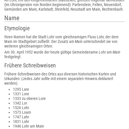
An Lohr, mit den eingemeindeten Stadtteilen, grenzen folgende Gemeinden
(im Uhrzeigersinn von Norden beginnend): Partenstein, Fellen, Neuendorf,
Gemünden am Main, Karlstadt, Steinfeld, Neustadt am Main, Rechtenbach.
Name
Etymologie
Ihren Namen hat die Stadt Lohr vom gleichnamigen Fluss Lohr, der dem
Main im Stadtgebiet zufließt. Der Zusatz
am Main
unterscheidet sie von
weiteren gleichnamigen Orten.
Am 30. April 1952 wurde der heute gültige Gemeindename
Lohr am Main
festgelegt.
Frühere Schreibweisen
Frühere Schreibweisen des Ortes aus diversen historischen Karten und
Urkunden: (Jedes Jahr sollte mit einem separaten Hinweis deklariert
werden).
1295 Lare
1331 Lore
1333 zu oberen Lore
1342 Lor
1526 Lohr
1573 Loarn
1747 Lahr
1831 Lohr
1946 Lohr am Main