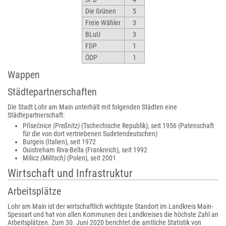
Die Grünen
5
Freie Wähler
3
BLuU
3
FDP
1
ÖDP
1
Wappen
Städtepartnerschaften
Die Stadt Lohr am Main unterhält mit folgenden Städten eine
Städtepartnerschaft:
Přísečnice
(Preßnitz)
(Tschechische Republik), seit 1956 (Patenschaft
für die von dort vertriebenen Sudetendeutschen)
Burgeis (Italien), seit 1972
Ouistreham Riva-Bella (Frankreich), seit 1992
Milicz
(Militsch)
(Polen), seit 2001
Wirtschaft und Infrastruktur
Arbeitsplätze
Lohr am Main ist der wirtschaftlich wichtigste Standort im Landkreis Main-
Spessart und hat von allen Kommunen des Landkreises die höchste Zahl an
Arbeitsplätzen. Zum 30. Juni 2020 berichtet die amtliche Statistik von