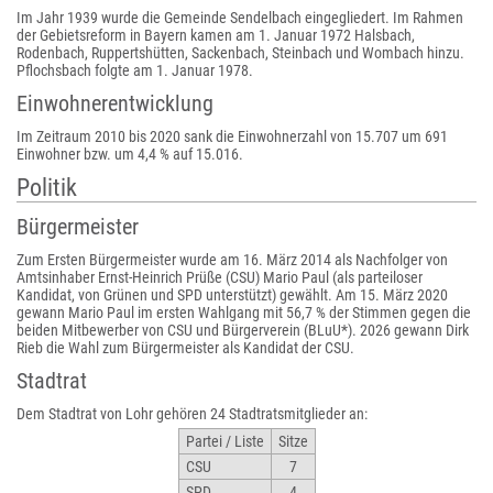
Im Jahr 1939 wurde die Gemeinde Sendelbach eingegliedert. Im Rahmen
der Gebietsreform in Bayern kamen am 1. Januar 1972 Halsbach,
Rodenbach, Ruppertshütten, Sackenbach, Steinbach und Wombach hinzu.
Pflochsbach folgte am 1. Januar 1978.
Einwohnerentwicklung
Im Zeitraum 2010 bis 2020 sank die Einwohnerzahl von 15.707 um 691
Einwohner bzw. um 4,4 % auf 15.016.
Politik
Bürgermeister
Zum Ersten Bürgermeister wurde am 16. März 2014 als Nachfolger von
Amtsinhaber Ernst-Heinrich Prüße (CSU) Mario Paul (als parteiloser
Kandidat, von Grünen und SPD unterstützt) gewählt. Am 15. März 2020
gewann Mario Paul im ersten Wahlgang mit 56,7 % der Stimmen gegen die
beiden Mitbewerber von CSU und Bürgerverein (BLuU*). 2026 gewann Dirk
Rieb die Wahl zum Bürgermeister als Kandidat der CSU.
Stadtrat
Dem Stadtrat von Lohr gehören 24 Stadtratsmitglieder an:
Partei / Liste
Sitze
CSU
7
SPD
4