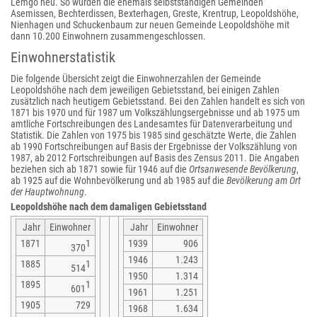
Lemgo neu. So wurden die ehemals selbstständigen Gemeinden
Asemissen, Bechterdissen, Bexterhagen, Greste, Krentrup, Leopoldshöhe,
Nienhagen und Schuckenbaum zur neuen Gemeinde Leopoldshöhe mit
dann 10.200 Einwohnern zusammengeschlossen.
Einwohnerstatistik
Die folgende Übersicht zeigt die Einwohnerzahlen der Gemeinde
Leopoldshöhe nach dem jeweiligen Gebietsstand, bei einigen Zahlen
zusätzlich nach heutigem Gebietsstand. Bei den Zahlen handelt es sich von
1871 bis 1970 und für 1987 um Volkszählungsergebnisse und ab 1975 um
amtliche Fortschreibungen des Landesamtes für Datenverarbeitung und
Statistik. Die Zahlen von 1975 bis 1985 sind geschätzte Werte, die Zahlen
ab 1990 Fortschreibungen auf Basis der Ergebnisse der Volkszählung von
1987, ab 2012 Fortschreibungen auf Basis des Zensus 2011. Die Angaben
beziehen sich ab 1871 sowie für 1946 auf die
Ortsanwesende Bevölkerung
,
ab 1925 auf die Wohnbevölkerung und ab 1985 auf die
Bevölkerung am Ort
der Hauptwohnung
.
Leopoldshöhe nach dem damaligen Gebietsstand
Jahr
Einwohner
Jahr
Einwohner
1871
1
1939
906
370
1946
1.243
1885
1
514
1950
1.314
1895
1
601
1961
1.251
1905
729
1968
1.634