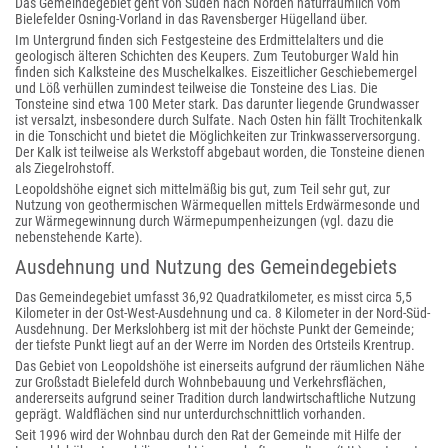
Das Gemeindegebiet geht von Süden nach Norden naturräumlich vom
Bielefelder Osning-Vorland in das Ravensberger Hügelland über.
Im Untergrund finden sich Festgesteine des Erdmittelalters und die
geologisch älteren Schichten des Keupers. Zum Teutoburger Wald hin
finden sich Kalksteine des Muschelkalkes. Eiszeitlicher Geschiebemergel
und Löß verhüllen zumindest teilweise die Tonsteine des Lias. Die
Tonsteine sind etwa 100 Meter stark. Das darunter liegende Grundwasser
ist versalzt, insbesondere durch Sulfate. Nach Osten hin fällt Trochitenkalk
in die Tonschicht und bietet die Möglichkeiten zur Trinkwasserversorgung.
Der Kalk ist teilweise als Werkstoff abgebaut worden, die Tonsteine dienen
als Ziegelrohstoff.
Leopoldshöhe eignet sich mittelmäßig bis gut, zum Teil sehr gut, zur
Nutzung von geothermischen Wärmequellen mittels Erdwärmesonde und
zur Wärmegewinnung durch Wärmepumpenheizungen (vgl. dazu die
nebenstehende Karte).
Ausdehnung und Nutzung des Gemeindegebiets
Das Gemeindegebiet umfasst 36,92 Quadratkilometer, es misst circa 5,5
Kilometer in der Ost-West-Ausdehnung und ca. 8 Kilometer in der Nord-Süd-
Ausdehnung. Der Merkslohberg ist mit der höchste Punkt der Gemeinde;
der tiefste Punkt liegt auf an der Werre im Norden des Ortsteils Krentrup.
Das Gebiet von Leopoldshöhe ist einerseits aufgrund der räumlichen Nähe
zur Großstadt Bielefeld durch Wohnbebauung und Verkehrsflächen,
andererseits aufgrund seiner Tradition durch landwirtschaftliche Nutzung
geprägt. Waldflächen sind nur unterdurchschnittlich vorhanden.
Seit 1996 wird der Wohnbau durch den Rat der Gemeinde mit Hilfe der