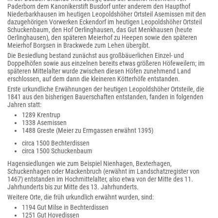
Paderborn dem Kanonikerstift Busdorf unter anderem den Haupthof
Niederbarkhausen im heutigen Leopoldshöher Ortsteil Asemissen mit den
dazugehörigen Vorwerken Eckendorf im heutigen Leopoldshöher Ortsteil
Schuckenbaum, den Hof Oerlinghausen, das Gut Menkhausen (heute
Oerlinghausen), den späteren Meierhof zu Heepen sowie den späteren
Meierhof Borgsen in Brackwede zum Lehen übergibt.
Die Besiedlung bestand zunächst aus großbäuerlichen Einzel- und
Doppelhöfen sowie aus einzelnen bereits etwas größeren Höfeweilern; im
späteren Mittelalter wurde zwischen diesen Höfen zunehmend Land
erschlossen, auf dem dann die kleineren Kötterhöfe entstanden.
Erste urkundliche Erwähnungen der heutigen Leopoldshöher Ortsteile, die
1841 aus den bisherigen Bauerschaften entstanden, fanden in folgenden
Jahren statt:
1289 Krentrup
1338 Asemissen
1488 Greste (Meier zu Ermgassen erwähnt 1395)
circa 1500 Bechterdissen
circa 1500 Schuckenbaum
Hagensiedlungen wie zum Beispiel Nienhagen, Bexterhagen,
Schuckenhagen oder Mackenbruch (erwähnt im Landschatzregister von
1467) entstanden im Hochmittelalter, also etwa von der Mitte des 11.
Jahrhunderts bis zur Mitte des 13. Jahrhunderts.
Weitere Orte, die früh urkundlich erwähnt wurden, sind:
1194 Gut Milse in Bechterdissen
1251 Gut Hovedissen