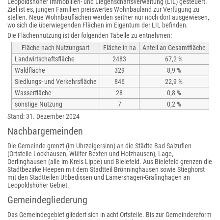
Leopoldshöher Immobilien- und Liegenschaftsverwaltung (LIL) gesteuert.
Ziel ist es, jungen Familien preiswertes Wohnbauland zur Verfügung zu
stellen. Neue Wohnbauflächen werden seither nur noch dort ausgewiesen,
wo sich die überwiegenden Flächen im Eigentum der LIL befinden.
Die Flächennutzung ist der folgenden Tabelle zu entnehmen:
Fläche nach Nutzungsart
Fläche in ha
Anteil an Gesamtfläche
Landwirtschaftsfläche
2483
67,2 %
Waldfläche
329
8,9 %
Siedlungs- und Verkehrsfläche
846
22,9 %
Wasserfläche
28
0,8 %
sonstige Nutzung
7
0,2 %
Stand: 31. Dezember 2024
Nachbargemeinden
Die Gemeinde grenzt (im Uhrzeigersinn) an die Städte Bad Salzuflen
(Ortsteile Lockhausen, Wülfer-Bexten und Holzhausen), Lage,
Oerlinghausen (alle im Kreis Lippe) und Bielefeld. Aus Bielefeld grenzen die
Stadtbezirke Heepen mit dem Stadtteil Brönninghausen sowie Stieghorst
mit den Stadtteilen Ubbedissen und Lämershagen-Gräfinghagen an
Leopoldshöher Gebiet.
Gemeindegliederung
Das Gemeindegebiet gliedert sich in acht Ortsteile. Bis zur Gemeindereform