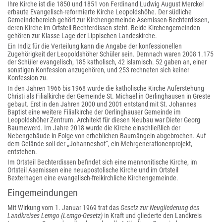
Ihre Kirche ist die 1850 und 1851 von Ferdinand Ludwig August Merckel
erbaute Evangelisch-reformierte Kirche Leopoldshöhe. Der südliche
Gemeindebereich gehört zur Kirchengemeinde Asemissen-Bechterdissen,
deren Kirche im Ortsteil Bechterdissen steht. Beide Kirchengemeinden
gehören zur Klasse Lage der Lippischen Landeskirche.
Ein Indiz für die Verteilung kann die Angabe der konfessionellen
Zugehörigkeit der Leopoldshöher Schüler sein. Demnach waren 2008 1.175
der Schüler evangelisch, 185 katholisch, 42 islamisch. 52 gaben an, einer
sonstigen Konfession anzugehören, und 253 rechneten sich keiner
Konfession zu.
In den Jahren 1966 bis 1968 wurde die katholische Kirche Auferstehung
Christi als Filialkirche der Gemeinde St. Michael in Oerlinghausen in Greste
gebaut. Erst in den Jahren 2000 und 2001 entstand mit St. Johannes
Baptist eine weitere Filialkirche der Oerlinghauser Gemeinde im
Leopoldshöher Zentrum. Architekt für diesen Neubau war Dieter Georg
Baumewerd. Im Jahre 2018 wurde die Kirche einschließlich der
Nebengebäude in Folge von erheblichen Baumängeln abgebrochen. Auf
dem Gelände soll der „Johanneshof“, ein Mehrgenerationenprojekt,
entstehen.
Im Ortsteil Bechterdissen befindet sich eine mennonitische Kirche, im
Ortsteil Asemissen eine neuapostolische Kirche und im Ortsteil
Bexterhagen eine evangelisch-freikirchliche Kirchengemeinde.
Eingemeindungen
Mit Wirkung vom 1. Januar 1969 trat das
Gesetz zur Neugliederung des
Landkreises Lemgo (Lemgo-Gesetz)
in Kraft und gliederte den Landkreis