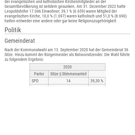
der evangelischen und katholischen Kirchenmitglieder an der
Gesamtbevölkerung ist seitdem gesunken. Am 31. Dezember 2022 hatte
Leopoldshöhe 17.046 Einwohner; 39,1 % (6.659) waren Mitglied der
evangelischen Kirche, 10,0 % (1.697) waren katholisch und 51,0 % (8.690)
hatten entweder eine andere oder gar keine Religionszugehörigkeit.
Politik
Gemeinderat
Nach der Kommunalwahl am 13. September 2020 hat der Gemeinderat 36
Sitze. Hinzu kommt der Bürgermeister als Ratsvorsitzender. Die Wahl führte
zu folgendem Ergebnis:
2020
Partei
Sitze || Stimmenanteil
SPD
14
39,30 %
CDU
12
32,97 %
Grüne
6
16,77 %
FDP
4
10,95 %
Gesamt*
36
100 %
Wahlbeteiligung: 59,58 %
*
ohne Berücksichtigung von Rundungsdifferenzen
Die folgende Tabelle zeigt die Kommunalwahlergebnisse von 1975 bis