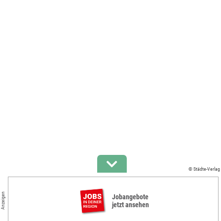
© Städte-Verlag
Anzeigen
Jobangebote
jetzt ansehen