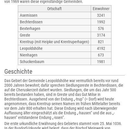
von 1969 waren diese eigenständige Gemeinden.
Ortschaft
Einwohner
Asemissen
3241
Bechterdissen
1992
Bexterhagen
576
Greste
3174
Krentrup (mit Heipke und Krentruperhagen)
821
Leopoldshöhe
4192
Nienhagen
673
Schuckenbaum
1981
Geschichte
Das Gebiet der Gemeinde Leopoldshöhe war vermutlich bereits vor rund
2000 Jahren bewohnt; dafür sprechen Siedlungsreste in Bechterdissen, die
auf die Cheruskerzeit datiert wurden. Siedlungen, die um das Jahr 500
bereits bestanden haben, sind in Greste und das Gut Milse in
Bechterdissen. Ausgehend von der Endung „-trup“ (= Dorf) wird heute
angenommen, dass Krentrup seinen Namen im frühen Mittelalter bereits
vor dem Jahr 800 erhalten hat. Diese Endung wird nach überwiegender
Auffassung älter eingeschätzt als die Endung „-hausen“ und die aus „-
hausen“ entstandene Endung „-issen“.
Die erste urkundliche Erwähnung des Gebietes stammt vom 25. Mai 1036.
In der Busdorf-Urkunde wird belegt, dass der Bischof Meinwerk von