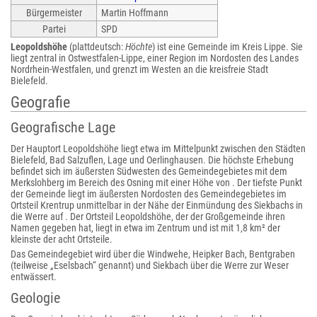
Bürgermeister
Martin Hoffmann
Partei
SPD
Leopoldshöhe
(plattdeutsch:
Höchte
) ist eine Gemeinde im Kreis Lippe. Sie
liegt zentral in Ostwestfalen-Lippe, einer Region im Nordosten des Landes
Nordrhein-Westfalen, und grenzt im Westen an die kreisfreie Stadt
Bielefeld.
Geografie
Geografische Lage
Der Hauptort Leopoldshöhe liegt etwa im Mittelpunkt zwischen den Städten
Bielefeld, Bad Salzuflen, Lage und Oerlinghausen. Die höchste Erhebung
befindet sich im äußersten Südwesten des Gemeindegebietes mit dem
Merkslohberg im Bereich des Osning mit einer Höhe von . Der tiefste Punkt
der Gemeinde liegt im äußersten Nordosten des Gemeindegebietes im
Ortsteil Krentrup unmittelbar in der Nähe der Einmündung des Siekbachs in
die Werre auf . Der Ortsteil Leopoldshöhe, der der Großgemeinde ihren
Namen gegeben hat, liegt in etwa im Zentrum und ist mit 1,8 km² der
kleinste der acht Ortsteile.
Das Gemeindegebiet wird über die Windwehe, Heipker Bach, Bentgraben
(teilweise „Eselsbach“ genannt) und Siekbach über die Werre zur Weser
entwässert.
Geologie