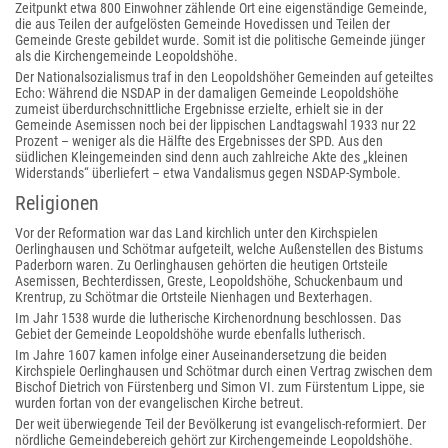
Zeitpunkt etwa 800 Einwohner zählende Ort eine eigenständige Gemeinde,
die aus Teilen der aufgelösten Gemeinde Hovedissen und Teilen der
Gemeinde Greste gebildet wurde. Somit ist die politische Gemeinde jünger
als die Kirchengemeinde Leopoldshöhe.
Der Nationalsozialismus traf in den Leopoldshöher Gemeinden auf geteiltes
Echo: Während die NSDAP in der damaligen Gemeinde Leopoldshöhe
zumeist überdurchschnittliche Ergebnisse erzielte, erhielt sie in der
Gemeinde Asemissen noch bei der lippischen Landtagswahl 1933 nur 22
Prozent – weniger als die Hälfte des Ergebnisses der SPD. Aus den
südlichen Kleingemeinden sind denn auch zahlreiche Akte des „kleinen
Widerstands“ überliefert – etwa Vandalismus gegen NSDAP-Symbole.
Religionen
Vor der Reformation war das Land kirchlich unter den Kirchspielen
Oerlinghausen und Schötmar aufgeteilt, welche Außenstellen des Bistums
Paderborn waren. Zu Oerlinghausen gehörten die heutigen Ortsteile
Asemissen, Bechterdissen, Greste, Leopoldshöhe, Schuckenbaum und
Krentrup, zu Schötmar die Ortsteile Nienhagen und Bexterhagen.
Im Jahr 1538 wurde die lutherische Kirchenordnung beschlossen. Das
Gebiet der Gemeinde Leopoldshöhe wurde ebenfalls lutherisch.
Im Jahre 1607 kamen infolge einer Auseinandersetzung die beiden
Kirchspiele Oerlinghausen und Schötmar durch einen Vertrag zwischen dem
Bischof Dietrich von Fürstenberg und Simon VI. zum Fürstentum Lippe, sie
wurden fortan von der evangelischen Kirche betreut.
Der weit überwiegende Teil der Bevölkerung ist evangelisch-reformiert. Der
nördliche Gemeindebereich gehört zur Kirchengemeinde Leopoldshöhe.