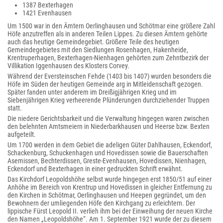
1387 Bexterhagen
1421 Evenhausen
Um 1500 war in den Ämtern Oerlinghausen und Schötmar eine größere Zahl
Höfe anzutreffen als in anderen Teilen Lippes. Zu diesen Ämtern gehörte
auch das heutige Gemeindegebiet. Größere Teile des heutigen
Gemeindegebietes mit den Siedlungen Rosenhagen, Hakenheide,
Krentruperhagen, Bexterhagen-Nienhagen gehörten zum Zehntbezirk der
Villikation Iggenhausen des Klosters Corvey.
Während der Eversteinschen Fehde (1403 bis 1407) wurden besonders die
Höfe im Süden der heutigen Gemeinde arg in Mitleidenschaft gezogen.
Später fanden unter anderem im Dreißigjährigen Krieg und im
Siebenjährigen Krieg verheerende Plünderungen durchziehender Truppen
statt.
Die niedere Gerichtsbarkeit und die Verwaltung hingegen waren zwischen
den belehnten Amtsmeiern in Niederbarkhausen und Heerse bzw. Bexten
aufgeteilt.
Um 1700 werden in dem Gebiet die adeligen Güter Dahlhausen, Eckendorf,
Schackenburg, Schuckenhagen und Hovedissen sowie die Bauerschaften
Asemissen, Bechterdissen, Greste-Evenhausen, Hovedissen, Nienhagen,
Eckendorf und Bexterhagen in einer gedruckten Schrift erwähnt.
Das Kirchdorf Leopoldshöhe selbst wurde hingegen erst 1850/51 auf einer
Anhöhe im Bereich von Krentrup und Hovedissen in gleicher Entfernung zu
den Kirchen in Schötmar, Oerlinghausen und Heepen gegründet, um den
Bewohnern der umliegenden Höfe den Kirchgang zu erleichtern. Der
lippische Fürst Leopold II. verlieh ihm bei der Einweihung der neuen Kirche
den Namen „Leopoldshöhe“. Am 1. September 1921 wurde der zu diesem