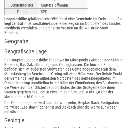
Bürgermeister
Martin Hoffmann
Partei
SPD
Leopoldshöhe
(plattdeutsch:
Höchte
) ist eine Gemeinde im Kreis Lippe. Sie
liegt zentral in Ostwestfalen-Lippe, einer Region im Nordosten des Landes
Nordrhein-Westfalen, und grenzt im Westen an die kreisfreie Stadt
Bielefeld.
Geografie
Geografische Lage
Der Hauptort Leopoldshöhe liegt etwa im Mittelpunkt zwischen den Städten
Bielefeld, Bad Salzuflen, Lage und Oerlinghausen. Die höchste Erhebung
befindet sich im äußersten Südwesten des Gemeindegebietes mit dem
Merkslohberg im Bereich des Osning mit einer Höhe von . Der tiefste Punkt
der Gemeinde liegt im äußersten Nordosten des Gemeindegebietes im
Ortsteil Krentrup unmittelbar in der Nähe der Einmündung des Siekbachs in
die Werre auf . Der Ortsteil Leopoldshöhe, der der Großgemeinde ihren
Namen gegeben hat, liegt in etwa im Zentrum und ist mit 1,8 km² der
kleinste der acht Ortsteile.
Das Gemeindegebiet wird über die Windwehe, Heipker Bach, Bentgraben
(teilweise „Eselsbach“ genannt) und Siekbach über die Werre zur Weser
entwässert.
Geologie