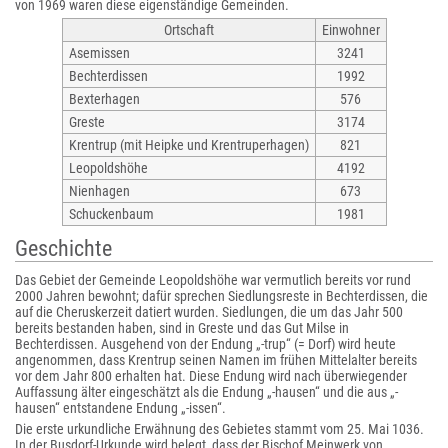
von 1969 waren diese eigenständige Gemeinden.
Ortschaft
Einwohner
Asemissen
3241
Bechterdissen
1992
Bexterhagen
576
Greste
3174
Krentrup (mit Heipke und Krentruperhagen)
821
Leopoldshöhe
4192
Nienhagen
673
Schuckenbaum
1981
Geschichte
Das Gebiet der Gemeinde Leopoldshöhe war vermutlich bereits vor rund
2000 Jahren bewohnt; dafür sprechen Siedlungsreste in Bechterdissen, die
auf die Cheruskerzeit datiert wurden. Siedlungen, die um das Jahr 500
bereits bestanden haben, sind in Greste und das Gut Milse in
Bechterdissen. Ausgehend von der Endung „-trup“ (= Dorf) wird heute
angenommen, dass Krentrup seinen Namen im frühen Mittelalter bereits
vor dem Jahr 800 erhalten hat. Diese Endung wird nach überwiegender
Auffassung älter eingeschätzt als die Endung „-hausen“ und die aus „-
hausen“ entstandene Endung „-issen“.
Die erste urkundliche Erwähnung des Gebietes stammt vom 25. Mai 1036.
In der Busdorf-Urkunde wird belegt, dass der Bischof Meinwerk von