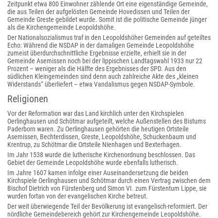
Zeitpunkt etwa 800 Einwohner zählende Ort eine eigenständige Gemeinde,
die aus Teilen der aufgelösten Gemeinde Hovedissen und Teilen der
Gemeinde Greste gebildet wurde. Somit ist die politische Gemeinde jünger
als die Kirchengemeinde Leopoldshöhe.
Der Nationalsozialismus traf in den Leopoldshöher Gemeinden auf geteiltes
Echo: Während die NSDAP in der damaligen Gemeinde Leopoldshöhe
zumeist überdurchschnittliche Ergebnisse erzielte, erhielt sie in der
Gemeinde Asemissen noch bei der lippischen Landtagswahl 1933 nur 22
Prozent – weniger als die Hälfte des Ergebnisses der SPD. Aus den
südlichen Kleingemeinden sind denn auch zahlreiche Akte des „kleinen
Widerstands“ überliefert – etwa Vandalismus gegen NSDAP-Symbole.
Religionen
Vor der Reformation war das Land kirchlich unter den Kirchspielen
Oerlinghausen und Schötmar aufgeteilt, welche Außenstellen des Bistums
Paderborn waren. Zu Oerlinghausen gehörten die heutigen Ortsteile
Asemissen, Bechterdissen, Greste, Leopoldshöhe, Schuckenbaum und
Krentrup, zu Schötmar die Ortsteile Nienhagen und Bexterhagen.
Im Jahr 1538 wurde die lutherische Kirchenordnung beschlossen. Das
Gebiet der Gemeinde Leopoldshöhe wurde ebenfalls lutherisch.
Im Jahre 1607 kamen infolge einer Auseinandersetzung die beiden
Kirchspiele Oerlinghausen und Schötmar durch einen Vertrag zwischen dem
Bischof Dietrich von Fürstenberg und Simon VI. zum Fürstentum Lippe, sie
wurden fortan von der evangelischen Kirche betreut.
Der weit überwiegende Teil der Bevölkerung ist evangelisch-reformiert. Der
nördliche Gemeindebereich gehört zur Kirchengemeinde Leopoldshöhe.