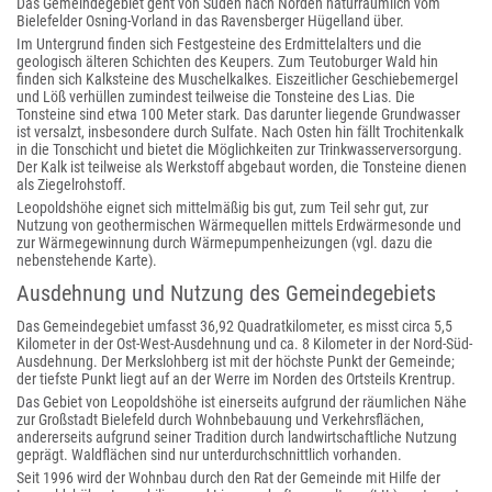
Das Gemeindegebiet geht von Süden nach Norden naturräumlich vom
Bielefelder Osning-Vorland in das Ravensberger Hügelland über.
Im Untergrund finden sich Festgesteine des Erdmittelalters und die
geologisch älteren Schichten des Keupers. Zum Teutoburger Wald hin
finden sich Kalksteine des Muschelkalkes. Eiszeitlicher Geschiebemergel
und Löß verhüllen zumindest teilweise die Tonsteine des Lias. Die
Tonsteine sind etwa 100 Meter stark. Das darunter liegende Grundwasser
ist versalzt, insbesondere durch Sulfate. Nach Osten hin fällt Trochitenkalk
in die Tonschicht und bietet die Möglichkeiten zur Trinkwasserversorgung.
Der Kalk ist teilweise als Werkstoff abgebaut worden, die Tonsteine dienen
als Ziegelrohstoff.
Leopoldshöhe eignet sich mittelmäßig bis gut, zum Teil sehr gut, zur
Nutzung von geothermischen Wärmequellen mittels Erdwärmesonde und
zur Wärmegewinnung durch Wärmepumpenheizungen (vgl. dazu die
nebenstehende Karte).
Ausdehnung und Nutzung des Gemeindegebiets
Das Gemeindegebiet umfasst 36,92 Quadratkilometer, es misst circa 5,5
Kilometer in der Ost-West-Ausdehnung und ca. 8 Kilometer in der Nord-Süd-
Ausdehnung. Der Merkslohberg ist mit der höchste Punkt der Gemeinde;
der tiefste Punkt liegt auf an der Werre im Norden des Ortsteils Krentrup.
Das Gebiet von Leopoldshöhe ist einerseits aufgrund der räumlichen Nähe
zur Großstadt Bielefeld durch Wohnbebauung und Verkehrsflächen,
andererseits aufgrund seiner Tradition durch landwirtschaftliche Nutzung
geprägt. Waldflächen sind nur unterdurchschnittlich vorhanden.
Seit 1996 wird der Wohnbau durch den Rat der Gemeinde mit Hilfe der