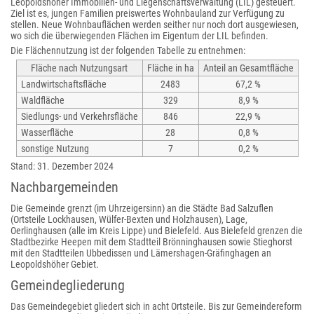
Leopoldshöher Immobilien- und Liegenschaftsverwaltung (LIL) gesteuert.
Ziel ist es, jungen Familien preiswertes Wohnbauland zur Verfügung zu
stellen. Neue Wohnbauflächen werden seither nur noch dort ausgewiesen,
wo sich die überwiegenden Flächen im Eigentum der LIL befinden.
Die Flächennutzung ist der folgenden Tabelle zu entnehmen:
Fläche nach Nutzungsart
Fläche in ha
Anteil an Gesamtfläche
Landwirtschaftsfläche
2483
67,2 %
Waldfläche
329
8,9 %
Siedlungs- und Verkehrsfläche
846
22,9 %
Wasserfläche
28
0,8 %
sonstige Nutzung
7
0,2 %
Stand: 31. Dezember 2024
Nachbargemeinden
Die Gemeinde grenzt (im Uhrzeigersinn) an die Städte Bad Salzuflen
(Ortsteile Lockhausen, Wülfer-Bexten und Holzhausen), Lage,
Oerlinghausen (alle im Kreis Lippe) und Bielefeld. Aus Bielefeld grenzen die
Stadtbezirke Heepen mit dem Stadtteil Brönninghausen sowie Stieghorst
mit den Stadtteilen Ubbedissen und Lämershagen-Gräfinghagen an
Leopoldshöher Gebiet.
Gemeindegliederung
Das Gemeindegebiet gliedert sich in acht Ortsteile. Bis zur Gemeindereform