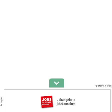
© Städte-Verlag
Anzeigen
Jobangebote
jetzt ansehen