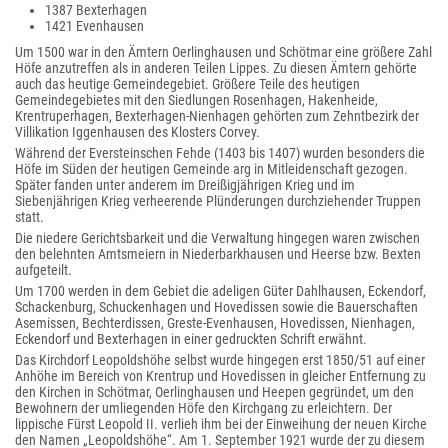
1387 Bexterhagen
1421 Evenhausen
Um 1500 war in den Ämtern Oerlinghausen und Schötmar eine größere Zahl
Höfe anzutreffen als in anderen Teilen Lippes. Zu diesen Ämtern gehörte
auch das heutige Gemeindegebiet. Größere Teile des heutigen
Gemeindegebietes mit den Siedlungen Rosenhagen, Hakenheide,
Krentruperhagen, Bexterhagen-Nienhagen gehörten zum Zehntbezirk der
Villikation Iggenhausen des Klosters Corvey.
Während der Eversteinschen Fehde (1403 bis 1407) wurden besonders die
Höfe im Süden der heutigen Gemeinde arg in Mitleidenschaft gezogen.
Später fanden unter anderem im Dreißigjährigen Krieg und im
Siebenjährigen Krieg verheerende Plünderungen durchziehender Truppen
statt.
Die niedere Gerichtsbarkeit und die Verwaltung hingegen waren zwischen
den belehnten Amtsmeiern in Niederbarkhausen und Heerse bzw. Bexten
aufgeteilt.
Um 1700 werden in dem Gebiet die adeligen Güter Dahlhausen, Eckendorf,
Schackenburg, Schuckenhagen und Hovedissen sowie die Bauerschaften
Asemissen, Bechterdissen, Greste-Evenhausen, Hovedissen, Nienhagen,
Eckendorf und Bexterhagen in einer gedruckten Schrift erwähnt.
Das Kirchdorf Leopoldshöhe selbst wurde hingegen erst 1850/51 auf einer
Anhöhe im Bereich von Krentrup und Hovedissen in gleicher Entfernung zu
den Kirchen in Schötmar, Oerlinghausen und Heepen gegründet, um den
Bewohnern der umliegenden Höfe den Kirchgang zu erleichtern. Der
lippische Fürst Leopold II. verlieh ihm bei der Einweihung der neuen Kirche
den Namen „Leopoldshöhe“. Am 1. September 1921 wurde der zu diesem