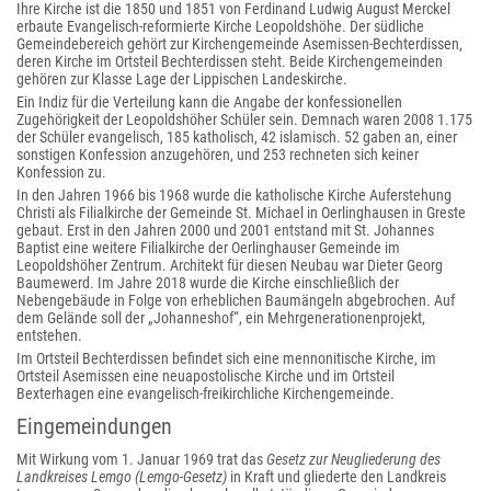
Ihre Kirche ist die 1850 und 1851 von Ferdinand Ludwig August Merckel
erbaute Evangelisch-reformierte Kirche Leopoldshöhe. Der südliche
Gemeindebereich gehört zur Kirchengemeinde Asemissen-Bechterdissen,
deren Kirche im Ortsteil Bechterdissen steht. Beide Kirchengemeinden
gehören zur Klasse Lage der Lippischen Landeskirche.
Ein Indiz für die Verteilung kann die Angabe der konfessionellen
Zugehörigkeit der Leopoldshöher Schüler sein. Demnach waren 2008 1.175
der Schüler evangelisch, 185 katholisch, 42 islamisch. 52 gaben an, einer
sonstigen Konfession anzugehören, und 253 rechneten sich keiner
Konfession zu.
In den Jahren 1966 bis 1968 wurde die katholische Kirche Auferstehung
Christi als Filialkirche der Gemeinde St. Michael in Oerlinghausen in Greste
gebaut. Erst in den Jahren 2000 und 2001 entstand mit St. Johannes
Baptist eine weitere Filialkirche der Oerlinghauser Gemeinde im
Leopoldshöher Zentrum. Architekt für diesen Neubau war Dieter Georg
Baumewerd. Im Jahre 2018 wurde die Kirche einschließlich der
Nebengebäude in Folge von erheblichen Baumängeln abgebrochen. Auf
dem Gelände soll der „Johanneshof“, ein Mehrgenerationenprojekt,
entstehen.
Im Ortsteil Bechterdissen befindet sich eine mennonitische Kirche, im
Ortsteil Asemissen eine neuapostolische Kirche und im Ortsteil
Bexterhagen eine evangelisch-freikirchliche Kirchengemeinde.
Eingemeindungen
Mit Wirkung vom 1. Januar 1969 trat das
Gesetz zur Neugliederung des
Landkreises Lemgo (Lemgo-Gesetz)
in Kraft und gliederte den Landkreis