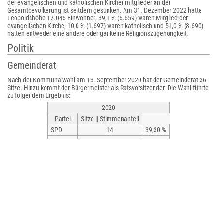
der evangelischen und katholischen Kirchenmitglieder an der
Gesamtbevölkerung ist seitdem gesunken. Am 31. Dezember 2022 hatte
Leopoldshöhe 17.046 Einwohner; 39,1 % (6.659) waren Mitglied der
evangelischen Kirche, 10,0 % (1.697) waren katholisch und 51,0 % (8.690)
hatten entweder eine andere oder gar keine Religionszugehörigkeit.
Politik
Gemeinderat
Nach der Kommunalwahl am 13. September 2020 hat der Gemeinderat 36
Sitze. Hinzu kommt der Bürgermeister als Ratsvorsitzender. Die Wahl führte
zu folgendem Ergebnis:
2020
Partei
Sitze || Stimmenanteil
SPD
14
39,30 %
CDU
12
32,97 %
Grüne
6
16,77 %
FDP
4
10,95 %
Gesamt*
36
100 %
Wahlbeteiligung: 59,58 %
*
ohne Berücksichtigung von Rundungsdifferenzen
Die folgende Tabelle zeigt die Kommunalwahlergebnisse von 1975 bis