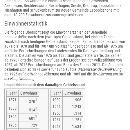
Lemgo neu. So wurden die ehemals selbstständigen Gemeinden
Asemissen, Bechterdissen, Bexterhagen, Greste, Krentrup, Leopoldshöhe,
Nienhagen und Schuckenbaum zur neuen Gemeinde Leopoldshöhe mit
dann 10.200 Einwohnern zusammengeschlossen.
Einwohnerstatistik
Die folgende Übersicht zeigt die Einwohnerzahlen der Gemeinde
Leopoldshöhe nach dem jeweiligen Gebietsstand, bei einigen Zahlen
zusätzlich nach heutigem Gebietsstand. Bei den Zahlen handelt es sich von
1871 bis 1970 und für 1987 um Volkszählungsergebnisse und ab 1975 um
amtliche Fortschreibungen des Landesamtes für Datenverarbeitung und
Statistik. Die Zahlen von 1975 bis 1985 sind geschätzte Werte, die Zahlen
ab 1990 Fortschreibungen auf Basis der Ergebnisse der Volkszählung von
1987, ab 2012 Fortschreibungen auf Basis des Zensus 2011. Die Angaben
beziehen sich ab 1871 sowie für 1946 auf die
Ortsanwesende Bevölkerung
,
ab 1925 auf die Wohnbevölkerung und ab 1985 auf die
Bevölkerung am Ort
der Hauptwohnung
.
Leopoldshöhe nach dem damaligen Gebietsstand
Jahr
Einwohner
Jahr
Einwohner
1871
1
1939
906
370
1946
1.243
1885
1
514
1950
1.314
1895
1
601
1961
1.251
1905
729
1968
1.634