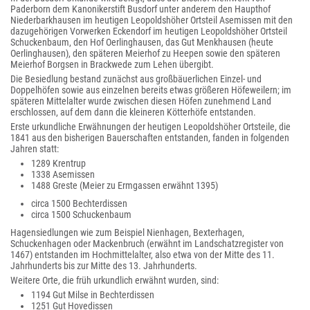
Paderborn dem Kanonikerstift Busdorf unter anderem den Haupthof
Niederbarkhausen im heutigen Leopoldshöher Ortsteil Asemissen mit den
dazugehörigen Vorwerken Eckendorf im heutigen Leopoldshöher Ortsteil
Schuckenbaum, den Hof Oerlinghausen, das Gut Menkhausen (heute
Oerlinghausen), den späteren Meierhof zu Heepen sowie den späteren
Meierhof Borgsen in Brackwede zum Lehen übergibt.
Die Besiedlung bestand zunächst aus großbäuerlichen Einzel- und
Doppelhöfen sowie aus einzelnen bereits etwas größeren Höfeweilern; im
späteren Mittelalter wurde zwischen diesen Höfen zunehmend Land
erschlossen, auf dem dann die kleineren Kötterhöfe entstanden.
Erste urkundliche Erwähnungen der heutigen Leopoldshöher Ortsteile, die
1841 aus den bisherigen Bauerschaften entstanden, fanden in folgenden
Jahren statt:
1289 Krentrup
1338 Asemissen
1488 Greste (Meier zu Ermgassen erwähnt 1395)
circa 1500 Bechterdissen
circa 1500 Schuckenbaum
Hagensiedlungen wie zum Beispiel Nienhagen, Bexterhagen,
Schuckenhagen oder Mackenbruch (erwähnt im Landschatzregister von
1467) entstanden im Hochmittelalter, also etwa von der Mitte des 11.
Jahrhunderts bis zur Mitte des 13. Jahrhunderts.
Weitere Orte, die früh urkundlich erwähnt wurden, sind:
1194 Gut Milse in Bechterdissen
1251 Gut Hovedissen