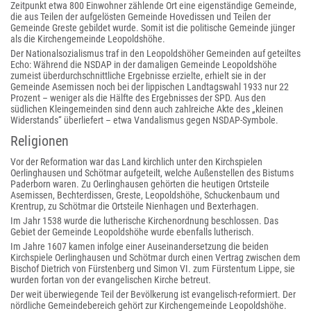
Zeitpunkt etwa 800 Einwohner zählende Ort eine eigenständige Gemeinde,
die aus Teilen der aufgelösten Gemeinde Hovedissen und Teilen der
Gemeinde Greste gebildet wurde. Somit ist die politische Gemeinde jünger
als die Kirchengemeinde Leopoldshöhe.
Der Nationalsozialismus traf in den Leopoldshöher Gemeinden auf geteiltes
Echo: Während die NSDAP in der damaligen Gemeinde Leopoldshöhe
zumeist überdurchschnittliche Ergebnisse erzielte, erhielt sie in der
Gemeinde Asemissen noch bei der lippischen Landtagswahl 1933 nur 22
Prozent – weniger als die Hälfte des Ergebnisses der SPD. Aus den
südlichen Kleingemeinden sind denn auch zahlreiche Akte des „kleinen
Widerstands“ überliefert – etwa Vandalismus gegen NSDAP-Symbole.
Religionen
Vor der Reformation war das Land kirchlich unter den Kirchspielen
Oerlinghausen und Schötmar aufgeteilt, welche Außenstellen des Bistums
Paderborn waren. Zu Oerlinghausen gehörten die heutigen Ortsteile
Asemissen, Bechterdissen, Greste, Leopoldshöhe, Schuckenbaum und
Krentrup, zu Schötmar die Ortsteile Nienhagen und Bexterhagen.
Im Jahr 1538 wurde die lutherische Kirchenordnung beschlossen. Das
Gebiet der Gemeinde Leopoldshöhe wurde ebenfalls lutherisch.
Im Jahre 1607 kamen infolge einer Auseinandersetzung die beiden
Kirchspiele Oerlinghausen und Schötmar durch einen Vertrag zwischen dem
Bischof Dietrich von Fürstenberg und Simon VI. zum Fürstentum Lippe, sie
wurden fortan von der evangelischen Kirche betreut.
Der weit überwiegende Teil der Bevölkerung ist evangelisch-reformiert. Der
nördliche Gemeindebereich gehört zur Kirchengemeinde Leopoldshöhe.