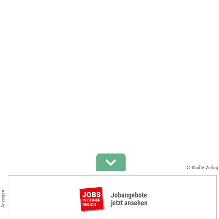
© Städte-Verlag
Anzeigen
Jobangebote
jetzt ansehen