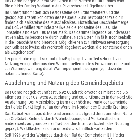
Das Gemeindegebiet geht von Süden nach Norden naturräumlich vom
Bielefelder Osning-Vorland in das Ravensberger Hügelland über.
Im Untergrund finden sich Festgesteine des Erdmittelalters und die
geologisch älteren Schichten des Keupers. Zum Teutoburger Wald hin
finden sich Kalksteine des Muschelkalkes. Eiszeitlicher Geschiebemergel
und Löß verhüllen zumindest teilweise die Tonsteine des Lias. Die
Tonsteine sind etwa 100 Meter stark. Das darunter liegende Grundwasser
ist versalzt, insbesondere durch Sulfate. Nach Osten hin fällt Trochitenkalk
in die Tonschicht und bietet die Möglichkeiten zur Trinkwasserversorgung.
Der Kalk ist teilweise als Werkstoff abgebaut worden, die Tonsteine dienen
als Ziegelrohstoff.
Leopoldshöhe eignet sich mittelmäßig bis gut, zum Teil sehr gut, zur
Nutzung von geothermischen Wärmequellen mittels Erdwärmesonde und
zur Wärmegewinnung durch Wärmepumpenheizungen (vgl. dazu die
nebenstehende Karte).
Ausdehnung und Nutzung des Gemeindegebiets
Das Gemeindegebiet umfasst 36,92 Quadratkilometer, es misst circa 5,5
Kilometer in der Ost-West-Ausdehnung und ca. 8 Kilometer in der Nord-Süd-
Ausdehnung. Der Merkslohberg ist mit der höchste Punkt der Gemeinde;
der tiefste Punkt liegt auf an der Werre im Norden des Ortsteils Krentrup.
Das Gebiet von Leopoldshöhe ist einerseits aufgrund der räumlichen Nähe
zur Großstadt Bielefeld durch Wohnbebauung und Verkehrsflächen,
andererseits aufgrund seiner Tradition durch landwirtschaftliche Nutzung
geprägt. Waldflächen sind nur unterdurchschnittlich vorhanden.
Seit 1996 wird der Wohnbau durch den Rat der Gemeinde mit Hilfe der