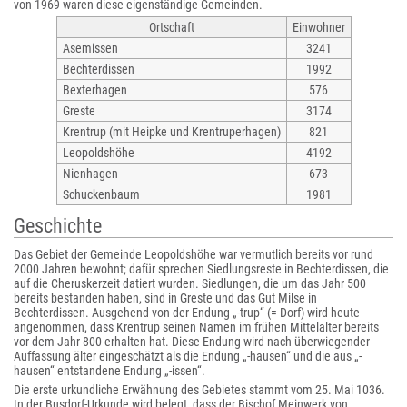
von 1969 waren diese eigenständige Gemeinden.
Ortschaft
Einwohner
Asemissen
3241
Bechterdissen
1992
Bexterhagen
576
Greste
3174
Krentrup (mit Heipke und Krentruperhagen)
821
Leopoldshöhe
4192
Nienhagen
673
Schuckenbaum
1981
Geschichte
Das Gebiet der Gemeinde Leopoldshöhe war vermutlich bereits vor rund
2000 Jahren bewohnt; dafür sprechen Siedlungsreste in Bechterdissen, die
auf die Cheruskerzeit datiert wurden. Siedlungen, die um das Jahr 500
bereits bestanden haben, sind in Greste und das Gut Milse in
Bechterdissen. Ausgehend von der Endung „-trup“ (= Dorf) wird heute
angenommen, dass Krentrup seinen Namen im frühen Mittelalter bereits
vor dem Jahr 800 erhalten hat. Diese Endung wird nach überwiegender
Auffassung älter eingeschätzt als die Endung „-hausen“ und die aus „-
hausen“ entstandene Endung „-issen“.
Die erste urkundliche Erwähnung des Gebietes stammt vom 25. Mai 1036.
In der Busdorf-Urkunde wird belegt, dass der Bischof Meinwerk von