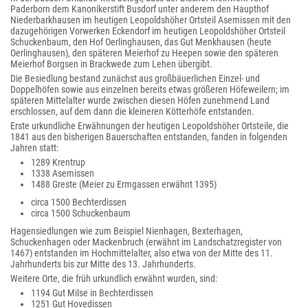
Paderborn dem Kanonikerstift Busdorf unter anderem den Haupthof
Niederbarkhausen im heutigen Leopoldshöher Ortsteil Asemissen mit den
dazugehörigen Vorwerken Eckendorf im heutigen Leopoldshöher Ortsteil
Schuckenbaum, den Hof Oerlinghausen, das Gut Menkhausen (heute
Oerlinghausen), den späteren Meierhof zu Heepen sowie den späteren
Meierhof Borgsen in Brackwede zum Lehen übergibt.
Die Besiedlung bestand zunächst aus großbäuerlichen Einzel- und
Doppelhöfen sowie aus einzelnen bereits etwas größeren Höfeweilern; im
späteren Mittelalter wurde zwischen diesen Höfen zunehmend Land
erschlossen, auf dem dann die kleineren Kötterhöfe entstanden.
Erste urkundliche Erwähnungen der heutigen Leopoldshöher Ortsteile, die
1841 aus den bisherigen Bauerschaften entstanden, fanden in folgenden
Jahren statt:
1289 Krentrup
1338 Asemissen
1488 Greste (Meier zu Ermgassen erwähnt 1395)
circa 1500 Bechterdissen
circa 1500 Schuckenbaum
Hagensiedlungen wie zum Beispiel Nienhagen, Bexterhagen,
Schuckenhagen oder Mackenbruch (erwähnt im Landschatzregister von
1467) entstanden im Hochmittelalter, also etwa von der Mitte des 11.
Jahrhunderts bis zur Mitte des 13. Jahrhunderts.
Weitere Orte, die früh urkundlich erwähnt wurden, sind:
1194 Gut Milse in Bechterdissen
1251 Gut Hovedissen