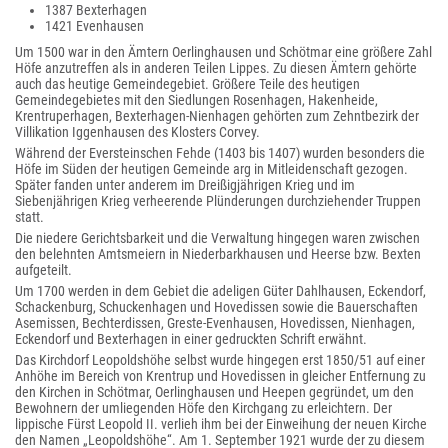
1387 Bexterhagen
1421 Evenhausen
Um 1500 war in den Ämtern Oerlinghausen und Schötmar eine größere Zahl
Höfe anzutreffen als in anderen Teilen Lippes. Zu diesen Ämtern gehörte
auch das heutige Gemeindegebiet. Größere Teile des heutigen
Gemeindegebietes mit den Siedlungen Rosenhagen, Hakenheide,
Krentruperhagen, Bexterhagen-Nienhagen gehörten zum Zehntbezirk der
Villikation Iggenhausen des Klosters Corvey.
Während der Eversteinschen Fehde (1403 bis 1407) wurden besonders die
Höfe im Süden der heutigen Gemeinde arg in Mitleidenschaft gezogen.
Später fanden unter anderem im Dreißigjährigen Krieg und im
Siebenjährigen Krieg verheerende Plünderungen durchziehender Truppen
statt.
Die niedere Gerichtsbarkeit und die Verwaltung hingegen waren zwischen
den belehnten Amtsmeiern in Niederbarkhausen und Heerse bzw. Bexten
aufgeteilt.
Um 1700 werden in dem Gebiet die adeligen Güter Dahlhausen, Eckendorf,
Schackenburg, Schuckenhagen und Hovedissen sowie die Bauerschaften
Asemissen, Bechterdissen, Greste-Evenhausen, Hovedissen, Nienhagen,
Eckendorf und Bexterhagen in einer gedruckten Schrift erwähnt.
Das Kirchdorf Leopoldshöhe selbst wurde hingegen erst 1850/51 auf einer
Anhöhe im Bereich von Krentrup und Hovedissen in gleicher Entfernung zu
den Kirchen in Schötmar, Oerlinghausen und Heepen gegründet, um den
Bewohnern der umliegenden Höfe den Kirchgang zu erleichtern. Der
lippische Fürst Leopold II. verlieh ihm bei der Einweihung der neuen Kirche
den Namen „Leopoldshöhe“. Am 1. September 1921 wurde der zu diesem