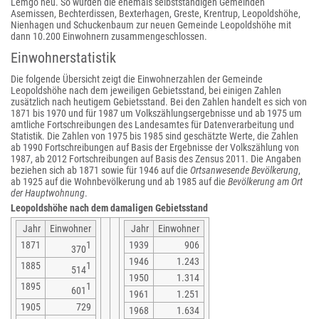
Lemgo neu. So wurden die ehemals selbstständigen Gemeinden
Asemissen, Bechterdissen, Bexterhagen, Greste, Krentrup, Leopoldshöhe,
Nienhagen und Schuckenbaum zur neuen Gemeinde Leopoldshöhe mit
dann 10.200 Einwohnern zusammengeschlossen.
Einwohnerstatistik
Die folgende Übersicht zeigt die Einwohnerzahlen der Gemeinde
Leopoldshöhe nach dem jeweiligen Gebietsstand, bei einigen Zahlen
zusätzlich nach heutigem Gebietsstand. Bei den Zahlen handelt es sich von
1871 bis 1970 und für 1987 um Volkszählungsergebnisse und ab 1975 um
amtliche Fortschreibungen des Landesamtes für Datenverarbeitung und
Statistik. Die Zahlen von 1975 bis 1985 sind geschätzte Werte, die Zahlen
ab 1990 Fortschreibungen auf Basis der Ergebnisse der Volkszählung von
1987, ab 2012 Fortschreibungen auf Basis des Zensus 2011. Die Angaben
beziehen sich ab 1871 sowie für 1946 auf die
Ortsanwesende Bevölkerung
,
ab 1925 auf die Wohnbevölkerung und ab 1985 auf die
Bevölkerung am Ort
der Hauptwohnung
.
Leopoldshöhe nach dem damaligen Gebietsstand
Jahr
Einwohner
Jahr
Einwohner
1871
1
1939
906
370
1946
1.243
1885
1
514
1950
1.314
1895
1
601
1961
1.251
1905
729
1968
1.634