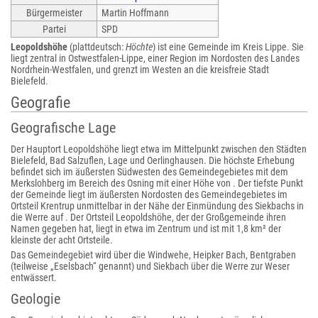
Bürgermeister
Martin Hoffmann
Partei
SPD
Leopoldshöhe
(plattdeutsch:
Höchte
) ist eine Gemeinde im Kreis Lippe. Sie
liegt zentral in Ostwestfalen-Lippe, einer Region im Nordosten des Landes
Nordrhein-Westfalen, und grenzt im Westen an die kreisfreie Stadt
Bielefeld.
Geografie
Geografische Lage
Der Hauptort Leopoldshöhe liegt etwa im Mittelpunkt zwischen den Städten
Bielefeld, Bad Salzuflen, Lage und Oerlinghausen. Die höchste Erhebung
befindet sich im äußersten Südwesten des Gemeindegebietes mit dem
Merkslohberg im Bereich des Osning mit einer Höhe von . Der tiefste Punkt
der Gemeinde liegt im äußersten Nordosten des Gemeindegebietes im
Ortsteil Krentrup unmittelbar in der Nähe der Einmündung des Siekbachs in
die Werre auf . Der Ortsteil Leopoldshöhe, der der Großgemeinde ihren
Namen gegeben hat, liegt in etwa im Zentrum und ist mit 1,8 km² der
kleinste der acht Ortsteile.
Das Gemeindegebiet wird über die Windwehe, Heipker Bach, Bentgraben
(teilweise „Eselsbach“ genannt) und Siekbach über die Werre zur Weser
entwässert.
Geologie