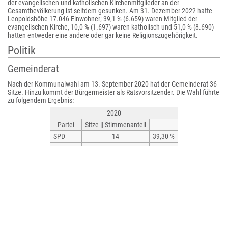
der evangelischen und katholischen Kirchenmitglieder an der
Gesamtbevölkerung ist seitdem gesunken. Am 31. Dezember 2022 hatte
Leopoldshöhe 17.046 Einwohner; 39,1 % (6.659) waren Mitglied der
evangelischen Kirche, 10,0 % (1.697) waren katholisch und 51,0 % (8.690)
hatten entweder eine andere oder gar keine Religionszugehörigkeit.
Politik
Gemeinderat
Nach der Kommunalwahl am 13. September 2020 hat der Gemeinderat 36
Sitze. Hinzu kommt der Bürgermeister als Ratsvorsitzender. Die Wahl führte
zu folgendem Ergebnis:
2020
Partei
Sitze || Stimmenanteil
SPD
14
39,30 %
CDU
12
32,97 %
Grüne
6
16,77 %
FDP
4
10,95 %
Gesamt*
36
100 %
Wahlbeteiligung: 59,58 %
*
ohne Berücksichtigung von Rundungsdifferenzen
Die folgende Tabelle zeigt die Kommunalwahlergebnisse von 1975 bis