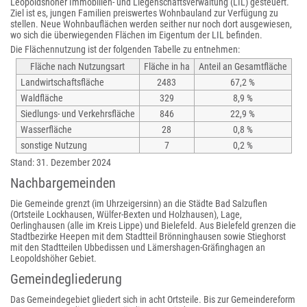
Leopoldshöher Immobilien- und Liegenschaftsverwaltung (LIL) gesteuert.
Ziel ist es, jungen Familien preiswertes Wohnbauland zur Verfügung zu
stellen. Neue Wohnbauflächen werden seither nur noch dort ausgewiesen,
wo sich die überwiegenden Flächen im Eigentum der LIL befinden.
Die Flächennutzung ist der folgenden Tabelle zu entnehmen:
Fläche nach Nutzungsart
Fläche in ha
Anteil an Gesamtfläche
Landwirtschaftsfläche
2483
67,2 %
Waldfläche
329
8,9 %
Siedlungs- und Verkehrsfläche
846
22,9 %
Wasserfläche
28
0,8 %
sonstige Nutzung
7
0,2 %
Stand: 31. Dezember 2024
Nachbargemeinden
Die Gemeinde grenzt (im Uhrzeigersinn) an die Städte Bad Salzuflen
(Ortsteile Lockhausen, Wülfer-Bexten und Holzhausen), Lage,
Oerlinghausen (alle im Kreis Lippe) und Bielefeld. Aus Bielefeld grenzen die
Stadtbezirke Heepen mit dem Stadtteil Brönninghausen sowie Stieghorst
mit den Stadtteilen Ubbedissen und Lämershagen-Gräfinghagen an
Leopoldshöher Gebiet.
Gemeindegliederung
Das Gemeindegebiet gliedert sich in acht Ortsteile. Bis zur Gemeindereform