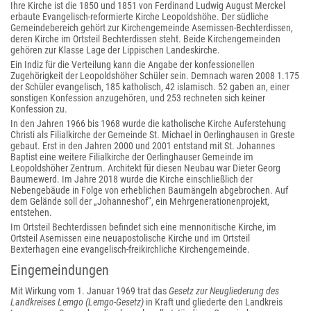
Ihre Kirche ist die 1850 und 1851 von Ferdinand Ludwig August Merckel
erbaute Evangelisch-reformierte Kirche Leopoldshöhe. Der südliche
Gemeindebereich gehört zur Kirchengemeinde Asemissen-Bechterdissen,
deren Kirche im Ortsteil Bechterdissen steht. Beide Kirchengemeinden
gehören zur Klasse Lage der Lippischen Landeskirche.
Ein Indiz für die Verteilung kann die Angabe der konfessionellen
Zugehörigkeit der Leopoldshöher Schüler sein. Demnach waren 2008 1.175
der Schüler evangelisch, 185 katholisch, 42 islamisch. 52 gaben an, einer
sonstigen Konfession anzugehören, und 253 rechneten sich keiner
Konfession zu.
In den Jahren 1966 bis 1968 wurde die katholische Kirche Auferstehung
Christi als Filialkirche der Gemeinde St. Michael in Oerlinghausen in Greste
gebaut. Erst in den Jahren 2000 und 2001 entstand mit St. Johannes
Baptist eine weitere Filialkirche der Oerlinghauser Gemeinde im
Leopoldshöher Zentrum. Architekt für diesen Neubau war Dieter Georg
Baumewerd. Im Jahre 2018 wurde die Kirche einschließlich der
Nebengebäude in Folge von erheblichen Baumängeln abgebrochen. Auf
dem Gelände soll der „Johanneshof“, ein Mehrgenerationenprojekt,
entstehen.
Im Ortsteil Bechterdissen befindet sich eine mennonitische Kirche, im
Ortsteil Asemissen eine neuapostolische Kirche und im Ortsteil
Bexterhagen eine evangelisch-freikirchliche Kirchengemeinde.
Eingemeindungen
Mit Wirkung vom 1. Januar 1969 trat das
Gesetz zur Neugliederung des
Landkreises Lemgo (Lemgo-Gesetz)
in Kraft und gliederte den Landkreis