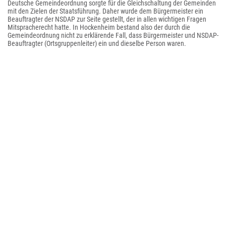
Deutsche Gemeindeordnung sorgte für die Gleichschaltung der Gemeinden
mit den Zielen der Staatsführung. Daher wurde dem Bürgermeister ein
Beauftragter der NSDAP zur Seite gestellt, der in allen wichtigen Fragen
Mitspracherecht hatte. In Hockenheim bestand also der durch die
Gemeindeordnung nicht zu erklärende Fall, dass Bürgermeister und NSDAP-
Beauftragter (Ortsgruppenleiter) ein und dieselbe Person waren.
Nach der Kapitulation von 1945 war automatisch auch die Amtszeit des NS-
Bürgermeisters in Hockenheim beendet. Die beiden nachfolgenden
Amtsinhaber Ludwig Grein und Friedrich Speckert wurden von der
amerikanischen bzw. französischen Militärregierung kommissarisch
eingesetzt.
Bereits am 31. Dezember 1945 fanden die ersten Gemeinderatswahlen der
Nachkriegszeit statt. Hierbei zeigte sich bereits die politische Grundstruktur
Hockenheims, die bis heute fast unverändert besteht. Der zunächst von den
französischen Alliierten kommissarisch eingesetzte Bürgermeister Franz
Hund, wurde am 1. Februar 1948 in einer Volkswahl demokratisch für sechs
Jahre gewählt. Das Direktwahlverfahren ist bis heute gültig, wobei die
Amtszeit mittlerweile auf acht Jahre verlängert wurde.
Mit Wirkung zum 1. Januar 2001 wurde Hockenheim zur
Großen Kreisstadt
erhoben. Damit erhielt gleichzeitig der Bürgermeister die neue
Amtsbezeichnung des Oberbürgermeisters. Nach der Gemeindeordnung ist
sein ständiger Vertreter der
Erste Beigeordnete
mit der Amtsbezeichnung
Bürgermeister
.
Liste der Gemeindeoberhäupter
; Schultheiße