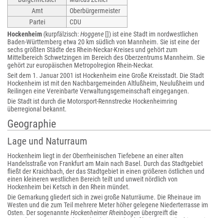
Amt
Oberbürgermeister
Partei
CDU
Hockenheim
(kurpfälzisch:
Hoggene
[
]) ist eine Stadt im nordwestlichen
Baden-Württemberg etwa 20 km südlich von Mannheim. Sie ist eine der
sechs größten Städte des Rhein-Neckar-Kreises und gehört zum
Mittelbereich Schwetzingen im Bereich des Oberzentrums Mannheim. Sie
gehört zur europäischen Metropolregion Rhein-Neckar.
Seit dem 1. Januar 2001 ist Hockenheim eine Große Kreisstadt. Die Stadt
Hockenheim ist mit den Nachbargemeinden Altlußheim, Neulußheim und
Reilingen eine Vereinbarte Verwaltungsgemeinschaft eingegangen.
Die Stadt ist durch die Motorsport-Rennstrecke Hockenheimring
überregional bekannt.
Geographie
Lage und Naturraum
Hockenheim liegt in der Oberrheinischen Tiefebene an einer alten
Handelsstraße von Frankfurt am Main nach Basel. Durch das Stadtgebiet
fließt der Kraichbach, der das Stadtgebiet in einen größeren östlichen und
einen kleineren westlichen Bereich teilt und unweit nördlich von
Hockenheim bei Ketsch in den Rhein mündet.
Die Gemarkung gliedert sich in zwei große Naturräume. Die Rheinaue im
Westen und die zum Teil mehrere Meter höher gelegene Niederterrasse im
Osten. Der sogenannte
Hockenheimer Rheinbogen
übergreift die