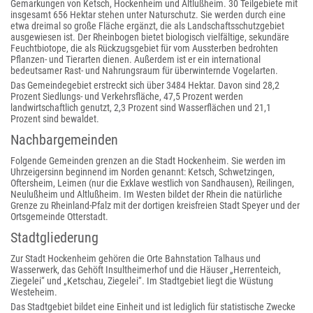
Gemarkungen von Ketsch, Hockenheim und Altlußheim. 30 Teilgebiete mit
insgesamt 656 Hektar stehen unter Naturschutz. Sie werden durch eine
etwa dreimal so große Fläche ergänzt, die als Landschaftsschutzgebiet
ausgewiesen ist. Der Rheinbogen bietet biologisch vielfältige, sekundäre
Feuchtbiotope, die als Rückzugsgebiet für vom Aussterben bedrohten
Pflanzen- und Tierarten dienen. Außerdem ist er ein international
bedeutsamer Rast- und Nahrungsraum für überwinternde Vogelarten.
Das Gemeindegebiet erstreckt sich über 3484 Hektar. Davon sind 28,2
Prozent Siedlungs- und Verkehrsfläche, 47,5 Prozent werden
landwirtschaftlich genutzt, 2,3 Prozent sind Wasserflächen und 21,1
Prozent sind bewaldet.
Nachbargemeinden
Folgende Gemeinden grenzen an die Stadt Hockenheim. Sie werden im
Uhrzeigersinn beginnend im Norden genannt: Ketsch, Schwetzingen,
Oftersheim, Leimen (nur die Exklave westlich von Sandhausen), Reilingen,
Neulußheim und Altlußheim. Im Westen bildet der Rhein die natürliche
Grenze zu Rheinland-Pfalz mit der dortigen kreisfreien Stadt Speyer und der
Ortsgemeinde Otterstadt.
Stadtgliederung
Zur Stadt Hockenheim gehören die Orte Bahnstation Talhaus und
Wasserwerk, das Gehöft Insultheimerhof und die Häuser „Herrenteich,
Ziegelei“ und „Ketschau, Ziegelei“. Im Stadtgebiet liegt die Wüstung
Westeheim.
Das Stadtgebiet bildet eine Einheit und ist lediglich für statistische Zwecke