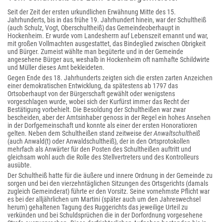
Seit der Zeit der ersten urkundlichen Erwähnung Mitte des 15.
Jahrhunderts, bis in das frühe 19. Jahrhundert hinein, war der Schultheiß
(auch Schulz, Vogt, Oberschultheiß) das Gemeindeoberhaupt in
Hockenheim. Er wurde vom Landesherrn auf Lebenszeit ernannt und war,
mit großen Vollmachten ausgestattet, das Bindeglied zwischen Obrigkeit
und Bürger. Zumeist wählte man begüterte und in der Gemeinde
angesehene Bürger aus, weshalb in Hockenheim oft namhafte Schildwirte
und Müller dieses Amt bekleideten.
Gegen Ende des 18. Jahrhunderts zeigten sich die ersten zarten Anzeichen
einer demokratischen Entwicklung, da spätestens ab 1797 das
Ortsoberhaupt von der Bürgerschaft gewählt oder wenigstens
vorgeschlagen wurde, wobei sich der Kurfürst immer das Recht der
Bestätigung vorbehielt. Die Besoldung der Schultheißen war zwar
bescheiden, aber der Amtsinhaber genoss in der Regel ein hohes Ansehen
in der Dorfgemeinschaft und konnte als einer der ersten Honoratioren
gelten. Neben dem Schultheißen stand zeitweise der
Anwaltschultheiß
(auch Anwald(t) oder Anwaldschultheiß), der in den Ortsprotokollen
mehrfach als Anwärter für den Posten des Schultheißen auftritt und
gleichsam wohl auch die Rolle des Stellvertreters und des Kontrolleurs
ausübte.
Der Schultheiß hatte für die äußere und innere Ordnung in der Gemeinde zu
sorgen und bei den vierzehntäglichen Sitzungen des Ortsgerichts (damals
zugleich Gemeinderat) führte er den Vorsitz. Seine vornehmste Pflicht war
es bei der alljährlichen um Martini (später auch um den Jahreswechsel
herum) gehaltenen Tagung des Ruggerichts das jeweilige Urteil zu
verkünden und bei Schuldsprüchen die in der Dorfordnung vorgesehene