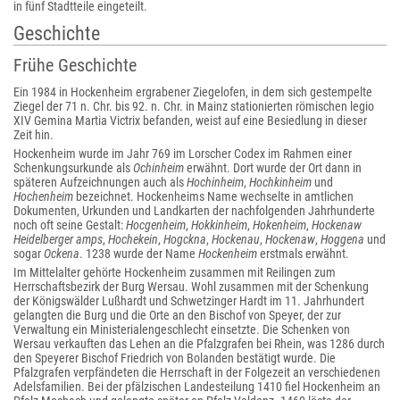
in fünf Stadtteile eingeteilt.
Geschichte
Frühe Geschichte
Ein 1984 in Hockenheim ergrabener Ziegelofen, in dem sich gestempelte
Ziegel der 71 n. Chr. bis 92. n. Chr. in Mainz stationierten römischen legio
XIV Gemina Martia Victrix befanden, weist auf eine Besiedlung in dieser
Zeit hin.
Hockenheim wurde im Jahr 769 im Lorscher Codex im Rahmen einer
Schenkungsurkunde als
Ochinheim
erwähnt. Dort wurde der Ort dann in
späteren Aufzeichnungen auch als
Hochinheim
,
Hochkinheim
und
Hochenheim
bezeichnet. Hockenheims Name wechselte in amtlichen
Dokumenten, Urkunden und Landkarten der nachfolgenden Jahrhunderte
noch oft seine Gestalt:
Hocgenheim
,
Hokkinheim
,
Hokenheim
,
Hockenaw
Heidelberger amps
,
Hochekein
,
Hogckna
,
Hockenau
,
Hockenaw
,
Hoggena
und
sogar
Ockena
. 1238 wurde der Name
Hockenheim
erstmals erwähnt.
Im Mittelalter gehörte Hockenheim zusammen mit Reilingen zum
Herrschaftsbezirk der Burg Wersau. Wohl zusammen mit der Schenkung
der Königswälder Lußhardt und Schwetzinger Hardt im 11. Jahrhundert
gelangten die Burg und die Orte an den Bischof von Speyer, der zur
Verwaltung ein Ministerialengeschlecht einsetzte. Die Schenken von
Wersau verkauften das Lehen an die Pfalzgrafen bei Rhein, was 1286 durch
den Speyerer Bischof Friedrich von Bolanden bestätigt wurde. Die
Pfalzgrafen verpfändeten die Herrschaft in der Folgezeit an verschiedenen
Adelsfamilien. Bei der pfälzischen Landesteilung 1410 fiel Hockenheim an