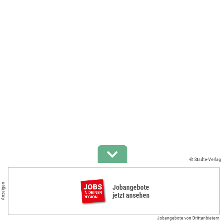
© Städte-Verlag
Anzeigen
Jobangebote
jetzt ansehen
Jobangebote von Drittanbietern