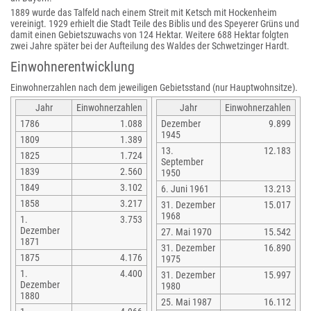
1889 wurde das Talfeld nach einem Streit mit Ketsch mit Hockenheim
vereinigt. 1929 erhielt die Stadt Teile des Biblis und des Speyerer Grüns und
damit einen Gebietszuwachs von 124 Hektar. Weitere 688 Hektar folgten
zwei Jahre später bei der Aufteilung des Waldes der Schwetzinger Hardt.
Einwohnerentwicklung
Einwohnerzahlen nach dem jeweiligen Gebietsstand (nur Hauptwohnsitze).
Jahr
Einwohnerzahlen
Jahr
Einwohnerzahlen
1786
1.088
Dezember
9.899
1945
1809
1.389
13.
12.183
1825
1.724
September
1839
2.560
1950
1849
3.102
6. Juni 1961
13.213
1858
3.217
31. Dezember
15.017
1968
1.
3.753
Dezember
27. Mai 1970
15.542
1871
31. Dezember
16.890
1875
4.176
1975
1.
4.400
31. Dezember
15.997
Dezember
1980
1880
25. Mai 1987
16.112