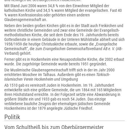
Mit Stand Juni 2006 waren 34,8 % von den Einwohner Mitglied der
katholischen Kirche und 34,5 % waren Mitglied der evangelischen. Fast 40
% waren Konfessionslos oder gehörten einen anderen
Glaubensgemeinschaft an.
Neben den beiden großen Kirchen gibt es in der Stadt auch Freikirchen und
weitere christliche Gemeinden und zwar eine Gemeinde der Evangelisch-
methodistischen Kirche, die seit dem Ende des 19. Jahrhunderts bereits
Gottesdienste in einem Gebäude in der Unteren Mühlstraße abhielt und sich
1958/1959 die heutige Christuskirche erbaute, sowie die „Evangelische
Gemeinschaft“, die zum
Evangelischen Gemeinschaftsverband AB e. V.
(AB-
Verband) gehört.
Ferner gibt es in Hockenheim eine Neuapostolische Kirche, die 2002 erbaut
wurde. Die zugehörige Gemeinde wurde bereits 1951 gegründet.
Die Muslimische Glaubensgemeinschaft trifft sich in der im Jahr 2000
errichteten Moschee im Talhaus. Außerdem gibt es einen
Türkisch-
Islamischen Verein Hockenheim und Umgebung
Ab 1510 gab es vereinzelt Juden in Hockenheim. Im 19. Jahrhundert
entwickelte sich eine größere Gemeinde, die um 1864 mit 165 Mitgliedern
ihren Höchststand erreichte. In der Folgezeit setzte eine Abwanderung in
größere Städte ein und 1933 gab es noch 54 Juden. Das einzige
verbliebene bauliche Zeugnis der ehemaligen jüdischen Gemeinde
Hockenheims ist der 1879 angelegte Jüdische Friedhof.
Politik
Vom Schultheiß bis zum Oberbürgermeister