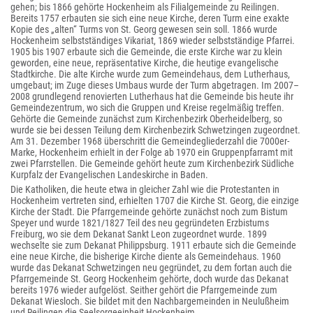
gehen; bis 1866 gehörte Hockenheim als Filialgemeinde zu Reilingen.
Bereits 1757 erbauten sie sich eine neue Kirche, deren Turm eine exakte
Kopie des „alten“ Turms von St. Georg gewesen sein soll. 1866 wurde
Hockenheim selbstständiges Vikariat, 1869 wieder selbstständige Pfarrei.
1905 bis 1907 erbaute sich die Gemeinde, die erste Kirche war zu klein
geworden, eine neue, repräsentative Kirche, die heutige evangelische
Stadtkirche. Die alte Kirche wurde zum Gemeindehaus, dem Lutherhaus,
umgebaut; im Zuge dieses Umbaus wurde der Turm abgetragen. Im 2007–
2008 grundlegend renovierten Lutherhaus hat die Gemeinde bis heute ihr
Gemeindezentrum, wo sich die Gruppen und Kreise regelmäßig treffen.
Gehörte die Gemeinde zunächst zum Kirchenbezirk Oberheidelberg, so
wurde sie bei dessen Teilung dem Kirchenbezirk Schwetzingen zugeordnet.
Am 31. Dezember 1968 überschritt die Gemeindegliederzahl die 7000er-
Marke, Hockenheim erhielt in der Folge ab 1970 ein Gruppenpfarramt mit
zwei Pfarrstellen. Die Gemeinde gehört heute zum Kirchenbezirk Südliche
Kurpfalz der Evangelischen Landeskirche in Baden.
Die Katholiken, die heute etwa in gleicher Zahl wie die Protestanten in
Hockenheim vertreten sind, erhielten 1707 die Kirche St. Georg, die einzige
Kirche der Stadt. Die Pfarrgemeinde gehörte zunächst noch zum Bistum
Speyer und wurde 1821/1827 Teil des neu gegründeten Erzbistums
Freiburg, wo sie dem Dekanat Sankt Leon zugeordnet wurde. 1899
wechselte sie zum Dekanat Philippsburg. 1911 erbaute sich die Gemeinde
eine neue Kirche, die bisherige Kirche diente als Gemeindehaus. 1960
wurde das Dekanat Schwetzingen neu gegründet, zu dem fortan auch die
Pfarrgemeinde St. Georg Hockenheim gehörte, doch wurde das Dekanat
bereits 1976 wieder aufgelöst. Seither gehört die Pfarrgemeinde zum
Dekanat Wiesloch. Sie bildet mit den Nachbargemeinden in Neulußheim
und Reilingen die Seelsorgeeinheit Hockenheim.