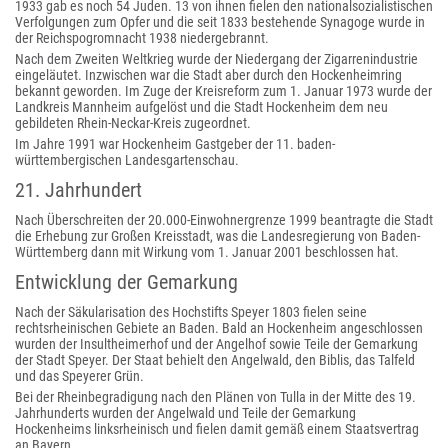
1933 gab es noch 54 Juden. 13 von ihnen fielen den nationalsozialistischen
Verfolgungen zum Opfer und die seit 1833 bestehende Synagoge wurde in
der Reichspogromnacht 1938 niedergebrannt.
Nach dem Zweiten Weltkrieg wurde der Niedergang der Zigarrenindustrie
eingeläutet. Inzwischen war die Stadt aber durch den Hockenheimring
bekannt geworden. Im Zuge der Kreisreform zum 1. Januar 1973 wurde der
Landkreis Mannheim aufgelöst und die Stadt Hockenheim dem neu
gebildeten Rhein-Neckar-Kreis zugeordnet.
Im Jahre 1991 war Hockenheim Gastgeber der 11. baden-
württembergischen Landesgartenschau.
21. Jahrhundert
Nach Überschreiten der 20.000-Einwohnergrenze 1999 beantragte die Stadt
die Erhebung zur Großen Kreisstadt, was die Landesregierung von Baden-
Württemberg dann mit Wirkung vom 1. Januar 2001 beschlossen hat.
Entwicklung der Gemarkung
Nach der Säkularisation des Hochstifts Speyer 1803 fielen seine
rechtsrheinischen Gebiete an Baden. Bald an Hockenheim angeschlossen
wurden der Insultheimerhof und der Angelhof sowie Teile der Gemarkung
der Stadt Speyer. Der Staat behielt den Angelwald, den Biblis, das Talfeld
und das Speyerer Grün.
Bei der Rheinbegradigung nach den Plänen von Tulla in der Mitte des 19.
Jahrhunderts wurden der Angelwald und Teile der Gemarkung
Hockenheims linksrheinisch und fielen damit gemäß einem Staatsvertrag
an Bayern.