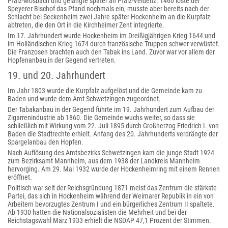
Pfalz-Mosbach und gelangte später an Pfalz-Veldenz. 1460 löste der
Speyerer Bischof das Pfand nochmals ein, musste aber bereits nach der
Schlacht bei Seckenheim zwei Jahre später Hockenheim an die Kurpfalz
abtreten, die den Ort in die Kirchheimer Zent integrierte.
Im 17. Jahrhundert wurde Hockenheim im Dreißigjährigen Krieg 1644 und
im Holländischen Krieg 1674 durch französische Truppen schwer verwüstet.
Die Franzosen brachten auch den Tabak ins Land. Zuvor war vor allem der
Hopfenanbau in der Gegend vertreten.
19. und 20. Jahrhundert
Im Jahr 1803 wurde die Kurpfalz aufgelöst und die Gemeinde kam zu
Baden und wurde dem Amt Schwetzingen zugeordnet.
Der Tabakanbau in der Gegend führte im 19. Jahrhundert zum Aufbau der
Zigarrenindustrie ab 1860. Die Gemeinde wuchs weiter, so dass sie
schließlich mit Wirkung vom 22. Juli 1895 durch Großherzog Friedrich I. von
Baden die Stadtrechte erhielt. Anfang des 20. Jahrhunderts verdrängte der
Spargelanbau den Hopfen.
Nach Auflösung des Amtsbezirks Schwetzingen kam die junge Stadt 1924
zum Bezirksamt Mannheim, aus dem 1938 der Landkreis Mannheim
hervorging. Am 29. Mai 1932 wurde der Hockenheimring mit einem Rennen
eröffnet.
Politisch war seit der Reichsgründung 1871 meist das Zentrum die stärkste
Partei, das sich in Hockenheim während der Weimarer Republik in ein von
Arbeitern bevorzugtes Zentrum I und ein bürgerliches Zentrum II spaltete.
Ab 1930 hatten die Nationalsozialisten die Mehrheit und bei der
Reichstagswahl März 1933 erhielt die NSDAP 47,1 Prozent der Stimmen.