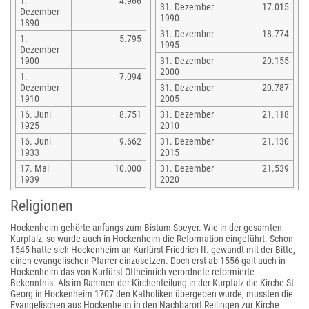
1.
4.966
31. Dezember
17.015
Dezember
1990
1890
31. Dezember
18.774
1.
5.795
1995
Dezember
1900
31. Dezember
20.155
2000
1.
7.094
Dezember
31. Dezember
20.787
1910
2005
16. Juni
8.751
31. Dezember
21.118
1925
2010
16. Juni
9.662
31. Dezember
21.130
1933
2015
17. Mai
10.000
31. Dezember
21.539
1939
2020
Religionen
Hockenheim gehörte anfangs zum Bistum Speyer. Wie in der gesamten
Kurpfalz, so wurde auch in Hockenheim die Reformation eingeführt. Schon
1545 hatte sich Hockenheim an Kurfürst Friedrich II. gewandt mit der Bitte,
einen evangelischen Pfarrer einzusetzen. Doch erst ab 1556 galt auch in
Hockenheim das von Kurfürst Ottheinrich verordnete reformierte
Bekenntnis. Als im Rahmen der Kirchenteilung in der Kurpfalz die Kirche St.
Georg in Hockenheim 1707 den Katholiken übergeben wurde, mussten die
Evangelischen aus Hockenheim in den Nachbarort Reilingen zur Kirche