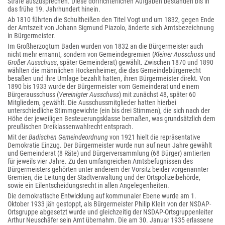
Strafe auszusprechen. Diese dorfrichterlichen Aufgaben bestanden bis in
das frühe 19. Jahrhundert hinein.
Ab 1810 führten die Schultheißen den Titel Vogt und um 1832, gegen Ende
der Amtszeit von Johann Sigmund Piazolo, änderte sich Amtsbezeichnung
in Bürgermeister.
Im Großherzogtum Baden wurden von 1832 an die Bürgermeister auch
nicht mehr ernannt, sondern von Gemeindegremien (
Kleiner Ausschuss
und
Großer Ausschuss
, später Gemeinderat) gewählt. Zwischen 1870 und 1890
wählten die männlichen Hockenheimer, die das Gemeindebürgerrecht
besaßen und ihre Umlage bezahlt hatten, ihren Bürgermeister direkt. Von
1890 bis 1933 wurde der Bürgermeister vom Gemeinderat und einem
Bürgerausschuss (
Vereinigter Ausschuss
) mit zunächst 48, später 60
Mitgliedern, gewählt. Die Ausschussmitglieder hatten hierbei
unterschiedliche Stimmgewichte (ein bis drei Stimmen), die sich nach der
Höhe der jeweiligen Besteuerungsklasse bemaßen, was grundsätzlich dem
preußischen Dreiklassenwahlrecht entsprach.
Mit der
Badischen Gemeindeordnung
von 1921 hielt die repräsentative
Demokratie Einzug. Der Bürgermeister wurde nun auf neun Jahre gewählt
und Gemeinderat (8 Räte) und Bürgerversammlung (68 Bürger) amtierten
für jeweils vier Jahre. Zu den umfangreichen Amtsbefugnissen des
Bürgermeisters gehörten unter anderem der Vorsitz beider vorgenannter
Gremien, die Leitung der Stadtverwaltung und der Ortspolizeibehörde,
sowie ein Eilentscheidungsrecht in allen Angelegenheiten.
Die demokratische Entwicklung auf kommunaler Ebene wurde am 1.
Oktober 1933 jäh gestoppt, als Bürgermeister Philip Klein von der NSDAP-
Ortsgruppe abgesetzt wurde und gleichzeitig der NSDAP-Ortsgruppenleiter
Arthur Neuschäfer sein Amt übernahm. Die am 30. Januar 1935 erlassene