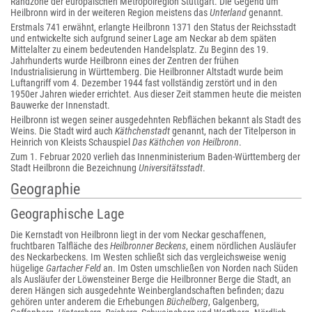
Randzone der europäischen Metropolregion Stuttgart. Die Gegend um
Heilbronn wird in der weiteren Region meistens das
Unterland
genannt.
Erstmals 741 erwähnt, erlangte Heilbronn 1371 den Status der Reichsstadt
und entwickelte sich aufgrund seiner Lage am Neckar ab dem späten
Mittelalter zu einem bedeutenden Handelsplatz. Zu Beginn des 19.
Jahrhunderts wurde Heilbronn eines der Zentren der frühen
Industrialisierung in Württemberg. Die Heilbronner Altstadt wurde beim
Luftangriff vom 4. Dezember 1944 fast vollständig zerstört und in den
1950er Jahren wieder errichtet. Aus dieser Zeit stammen heute die meisten
Bauwerke der Innenstadt.
Heilbronn ist wegen seiner ausgedehnten Rebflächen bekannt als Stadt des
Weins. Die Stadt wird auch
Käthchenstadt
genannt, nach der Titelperson in
Heinrich von Kleists Schauspiel
Das Käthchen von Heilbronn
.
Zum 1. Februar 2020 verlieh das Innenministerium Baden-Württemberg der
Stadt Heilbronn die Bezeichnung
Universitätsstadt
.
Geographie
Geographische Lage
Die Kernstadt von Heilbronn liegt in der vom Neckar geschaffenen,
fruchtbaren Talfläche des
Heilbronner Beckens
, einem nördlichen Ausläufer
des Neckarbeckens. Im Westen schließt sich das vergleichsweise wenig
hügelige
Gartacher Feld
an. Im Osten umschließen von Norden nach Süden
als Ausläufer der Löwensteiner Berge die Heilbronner Berge die Stadt, an
deren Hängen sich ausgedehnte Weinberglandschaften befinden; dazu
gehören unter anderem die Erhebungen
Büchelberg
, Galgenberg,