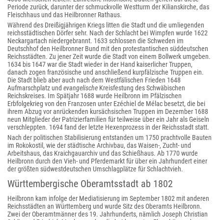
Periode zurück, darunter der schmuckvolle Westturm der Kilianskirche, das
Fleischhaus und das Heilbronner Rathaus.
Während des Dreißigjährigen Kriegs litten die Stadt und die umliegenden
reichsstädtischen Dörfer sehr. Nach der Schlacht bei Wimpfen wurde 1622
Neckargartach niedergebrannt. 1633 schlossen die Schweden im
Deutschhof den Heilbronner Bund mit den protestantischen süddeutschen
Reichsstädten. Zu jener Zeit wurde die Stadt von einem Bollwerk umgeben.
1634 bis 1647 war die Stadt wieder in der Hand kaiserlicher Truppen,
danach zogen französische und anschließend kurpfälzische Truppen ein.
Die Stadt blieb aber auch nach dem Westfälischen Frieden 1648
Aufmarschplatz und
evangelische
Kreisfestung des Schwäbischen
Reichskreises. Im Spätjahr 1688 wurde Heilbronn im Pfälzischen
Erbfolgekrieg von den Franzosen unter Ezéchiel de Mélac besetzt, die bei
ihrem Abzug vor anrückenden kursächsischen Truppen im Dezember 1688
neun Mitglieder der Patrizierfamilien für teilweise über ein Jahr als Geiseln
verschleppten. 1694 fand der letzte Hexenprozess in der Reichsstadt statt.
Nach der politischen Stabilisierung entstanden um 1750 prachtvolle Bauten
im Rokokostil, wie der städtische Archivbau, das Waisen-, Zucht- und
Arbeitshaus, das Kraichgauarchiv und das Schießhaus. Ab 1770 wurde
Heilbronn durch den Vieh- und Pferdemarkt für über ein Jahrhundert einer
der größten südwestdeutschen Umschlagplätze für Schlachtvieh.
Württembergische Oberamtsstadt ab 1802
Heilbronn kam infolge der Mediatisierung im September 1802 mit anderen
Reichsstädten an Württemberg und wurde Sitz des Oberamts Heilbronn.
Zwei der Oberamtmänner des 19. Jahrhunderts, nämlich Joseph Christian