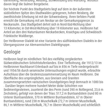
Gaffenberg,
Hintersberg
,
Reisberg
, Schweinsberg und Wartberg. Nördlich
davon liegt die Sulmer Bergebene.
Der höchste Punkt des Stadtgebiets liegt auf dem in der äußersten
südöstlichen Spitze des Stadtwaldes gelegenen, hohen Reisberg, die
zweithöchste Erhebung ist mit der Schweinsberg. Ihren tiefsten Punkt
erreicht die Gemarkung mit am Neckar an der Gemarkungsgrenze zu
Neckarsulm. Das Stadtgebiet dehnt sich in Nord-Süd-Richtung über
13 Kilometer, in Ost-West-Richtung über 19 Kilometer aus. Heilbronn hat
Anteil an den drei Naturräumen Neckarbecken, Kraichgau und Schwäbisch-
Fränkische Waldberge.
Der Heilbronner Dialekt ist eine Variante des südfränkischen Dialekts in der
Übergangszone zur Alemannischen Dialektgruppe.
Geologie
Heilbronn liegt im nördlichen Teil des vielfältig zergliederten
Südwestdeutschen Schichtstufenlandes. Eine Tiefbohrung, die 1912/13 im
Heilbronner Nachbarort Erlenbach auf bis in 856 m Tiefe niedergebracht
und 1954/56 durch seismische Untersuchungen ergänzt wurde, erbrachte
Aufschluss über die Gesteinszusammensetzung im Raum Heilbronn. Die
Oberfläche des ursprünglichen, aus Gneisen und Graniten
zusammengesetzten variszischen Grundgebirges liegt demnach in 1080 bis
. Darüber liegen mehrere hundert Meter dicke Schichten von
Sedimentgesteinen, zuunterst die des Perm (rund 390 m Rotliegend, 23,6 m
Zechstein), gefolgt von denen der Trias: 517,2 m Buntsandstein (rund 80 m
Unterer Buntsandstein, 370 m Mittlerer Buntsandstein, 67 m Oberer
Buntsandstein), rund 238 m Muschelkalk (72,7 m Unterer Muschelkalk,
86,1 m Mittlerer Muschelkalk, 78,7 m Oberer Muschelkalk) und schließlich