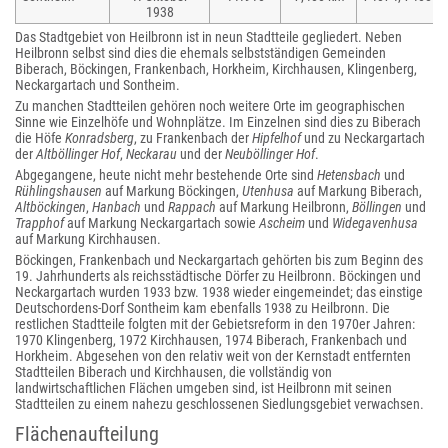
1938
Das Stadtgebiet von Heilbronn ist in neun Stadtteile gegliedert. Neben
Heilbronn selbst sind dies die ehemals selbstständigen Gemeinden
Biberach, Böckingen, Frankenbach, Horkheim, Kirchhausen, Klingenberg,
Neckargartach und Sontheim.
Zu manchen Stadtteilen gehören noch weitere Orte im geographischen
Sinne wie Einzelhöfe und Wohnplätze. Im Einzelnen sind dies zu Biberach
die Höfe
Konradsberg
, zu Frankenbach der
Hipfelhof
und zu Neckargartach
der
Altböllinger Hof
,
Neckarau
und der
Neuböllinger Hof
.
Abgegangene, heute nicht mehr bestehende Orte sind
Hetensbach
und
Rühlingshausen
auf Markung Böckingen,
Utenhusa
auf Markung Biberach,
Altböckingen
,
Hanbach
und
Rappach
auf Markung Heilbronn,
Böllingen
und
Trapphof
auf Markung Neckargartach sowie
Ascheim
und
Widegavenhusa
auf Markung Kirchhausen.
Böckingen, Frankenbach und Neckargartach gehörten bis zum Beginn des
19. Jahrhunderts als reichsstädtische Dörfer zu Heilbronn. Böckingen und
Neckargartach wurden 1933 bzw. 1938 wieder eingemeindet; das einstige
Deutschordens-Dorf Sontheim kam ebenfalls 1938 zu Heilbronn. Die
restlichen Stadtteile folgten mit der Gebietsreform in den 1970er Jahren:
1970 Klingenberg, 1972 Kirchhausen, 1974 Biberach, Frankenbach und
Horkheim. Abgesehen von den relativ weit von der Kernstadt entfernten
Stadtteilen Biberach und Kirchhausen, die vollständig von
landwirtschaftlichen Flächen umgeben sind, ist Heilbronn mit seinen
Stadtteilen zu einem nahezu geschlossenen Siedlungsgebiet verwachsen.
Flächenaufteilung