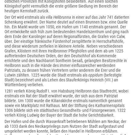
östlichen Provinzen mit Königshöfen besiedelten. Auf einen solchen
Königshof geht vermutlich die erste größere Siedlung im Bereich der
heutigen Kernstadt zurück.
Der Ort wird erstmals als
villa Helibrunna
in einer auf das Jahr 741 datierten
Schenkung erwähnt. Der Name deutet auf einen Brunnen bzw. eine Quelle
hin. Ein Markt wurde um 1050, ein Hafen um 1140 erstmals genannt. Der
Ort entwickelte sich früh zum bedeutenden Handelszentrum und ging nach
dem Ende der Karolinger auf deren Regionalfürsten, die Grafen von Calw,
über. Der einstige fränkische Fürstenhof zersplitterte in Herrschaftshöfe,
und diese wiederum zerfielen in kleinere Anteile. Neben verschiedenen
Grafen, Klöstern mit ihren Heilbronner Pfleghöfen und dem ab um 1225
auftretenden Deutschen Orden, der den Deutschhof als Kommende
errichtete und den Nachbarort Sontheim besaß, gelangten Besitzrechte in
Heilbronn auch in die Hände des immer einflussreicher werdenden
Patriziats, zu dessen frühen Vertretern unter anderem die Erer und die
Lutwin zählten. 1225 wurde die Stadt erstmals als
oppidum
(befestigte
Stadt) bezeichnet und als Lehen des Stauferkönigs Heinrich (VII.) an
Württemberg verliehen.
1281 verlieh König Rudolf I. von Habsburg Heilbronn das Stadtrecht, wobei
erstmals ein Rat der Stadt erwähnt wurde, der sich aus dem Patriziat
bildete. Um 1300 wurde die Kilianskirche erstmals namentlich genannt
sowie ein Marktplatz mit Rathaus. Mit der Stiftung des Katharinenspitals
1306 bildete sich ein städtisches Gesundheits- und Fürsorgewesen. 1322
verlieh König Ludwig der Bayer der Stadt die hohe Gerichtsbarkeit.
Der Hafen und die durch Wasserkraft betriebenen Mühlen am Neckar, der
ab 1333 dank des Neckarprivilegs zum Nutzen der Stadt aufgestaut und
umgeleitet werden konnte, ließen den Handel in Heilbronn erblühen.