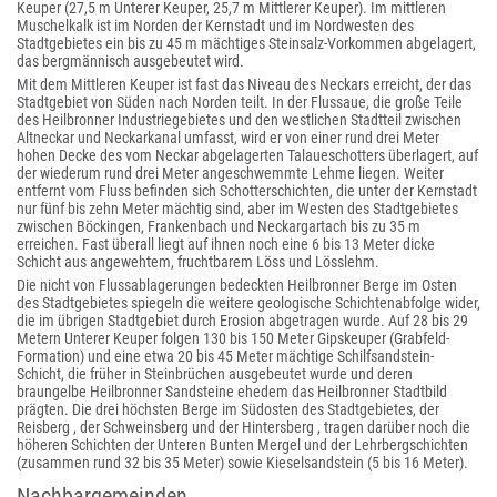
Keuper (27,5 m Unterer Keuper, 25,7 m Mittlerer Keuper). Im mittleren
Muschelkalk ist im Norden der Kernstadt und im Nordwesten des
Stadtgebietes ein bis zu 45 m mächtiges Steinsalz-Vorkommen abgelagert,
das bergmännisch ausgebeutet wird.
Mit dem Mittleren Keuper ist fast das Niveau des Neckars erreicht, der das
Stadtgebiet von Süden nach Norden teilt. In der Flussaue, die große Teile
des Heilbronner Industriegebietes und den westlichen Stadtteil zwischen
Altneckar und Neckarkanal umfasst, wird er von einer rund drei Meter
hohen Decke des vom Neckar abgelagerten Talaueschotters überlagert, auf
der wiederum rund drei Meter angeschwemmte Lehme liegen. Weiter
entfernt vom Fluss befinden sich Schotterschichten, die unter der Kernstadt
nur fünf bis zehn Meter mächtig sind, aber im Westen des Stadtgebietes
zwischen Böckingen, Frankenbach und Neckargartach bis zu 35 m
erreichen. Fast überall liegt auf ihnen noch eine 6 bis 13 Meter dicke
Schicht aus angewehtem, fruchtbarem Löss und Lösslehm.
Die nicht von Flussablagerungen bedeckten Heilbronner Berge im Osten
des Stadtgebietes spiegeln die weitere geologische Schichtenabfolge wider,
die im übrigen Stadtgebiet durch Erosion abgetragen wurde. Auf 28 bis 29
Metern Unterer Keuper folgen 130 bis 150 Meter Gipskeuper (Grabfeld-
Formation) und eine etwa 20 bis 45 Meter mächtige Schilfsandstein-
Schicht, die früher in Steinbrüchen ausgebeutet wurde und deren
braungelbe Heilbronner Sandsteine ehedem das Heilbronner Stadtbild
prägten. Die drei höchsten Berge im Südosten des Stadtgebietes, der
Reisberg , der Schweinsberg und der Hintersberg , tragen darüber noch die
höheren Schichten der Unteren Bunten Mergel und der Lehrbergschichten
(zusammen rund 32 bis 35 Meter) sowie Kieselsandstein (5 bis 16 Meter).
Nachbargemeinden