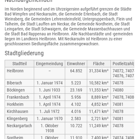
Im Norden beginnend und im Uhrzeigersinn aufgeführt grenzen die Städte
Bad Wimpfen und Neckarsulm, die Gemeinde Erlenbach, die Stadt
Weinsberg, die Gemeinden Lehrensteinsfeld, Untergruppenbach, Flein und
Talheim, die Stadt Lauffen am Neckar, die Gemeinde Nordheim, die Stadt
Leingarten, die Stadt Schwaigern, die Gemeinde Massenbachhausen und
die Stadt Bad Rappenau an Heilbronn. Alle Nachbarstädte und -gemeinden
liegen im Landkreis Heilbronn. Mit Neckarsulm ist Heilbronn zu einer
geschlossenen Siedlungsfläche zusammengewachsen.
Stadtgliederung
Stadtteil
Eingemeindung
Einwohner
Fläche
Postleitzahl(en
Heilbronn
–
64.852
31,334 km²
74072, 74074,
74076, 74078
Biberach
1. Januar 1974
5.223
10,582 km²
74078
Böckingen
1. Juni 1933
23.169
11,353 km²
74080
Frankenbach
1. April 1974
5.956
8,889 km²
74078, 74080
Horkheim
1. April 1974
4.102
4,852 km²
74081
Kirchhausen
1. Juli 1972
4.016
11,471 km²
74078
Klingenberg
1. Januar 1970
2.583
2,721 km²
74081
Neckargartach
1. Oktober
10.722
11,249 km²
74078
1938
Sontheim
1. Oktober
11.910
7,400 km²
74074, 74081