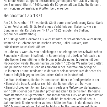
Heilbronn wurde aufgrund des Umschlagsmonopols zum „Klein-Venedig“
der Binnenschifffahrt. 1360 konnte die Bürgerschaft das Schultheißenamt
vom vorigen Lehensträger Württemberg erwerben.
Reichsstadt ab 1371
Am 28. Dezember 1371 wurde die Stadt durch eine Verfassung Kaiser Karls
IV. zur Reichsstadt. Ein äußerst enges Verhältnis zum Kaiser sowie ein
Bündnis mit der Kurpfalz von 1417 bis 1622 festigten die Stellung
gegenüber Württemberg.
Ab 1500 gehörte Heilbronn als Reichsstadt zum Schwäbischen Reichskreis,
während die Gebiete des Deutschen Ordens, Ballei Franken, zum
Fränkischen Reichskreis zählten.
Im Jahr 1519 war Götz von Berlichingen als Gefangener des Schwäbischen
Bundes in Heilbronn inhaftiert. Im Bauernkrieg trat Jäcklein Rohrbach als
rebellischer Bauernführer in Heilbronn in Erscheinung. Er beging mit dem
Neckar-Odenwälder Bauernhaufen um Ostern 1525 die Weinsberger Bluttat
und plünderte anschließend das außerhalb der Stadtmauern gelegene
Heilbronner Karmeliterkloster. In der Stadt selbst richtete sich der Zorn der
Bauern lediglich gegen den Deutschen Orden im Deutschhof.
Die Stadt Heilbronn, die das Patronatsrecht über die Predigerstelle in der
Kilianskirche besaß, schloss sich früh der Reformation an. Der vom
Kilianskirchprediger Johann Lachmann verfasste
Heilbronner Katechismus
von 1528 ist einer der frühesten protestantischen Katechismen. Der erste
protestantische Bürgermeister Hans Riesser nahm 1529 an der Protestation
zu Speyer teil. Die wirtschaftliche Stabilität im weiteren Verlauf des 16.
Jahrhunderts führte zu einer weiteren Blüte der Stadt, in der damals etwa
4000 Menschen lebten. Zahlreiche historische Bauten gehen auf diese