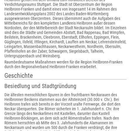
Verdichtungsraums Stuttgart. Die Stadt ist Oberzentrum der Region
Heilbronn-Franken und damit eines von insgesamt 14 im Rahmen des
Landesentwicklungsplans 2002 des Landes Baden-Württemberg
ausgewiesenen Oberzentren. Dieses übernimmt auch die Aufgaben des
Mittelbereichs für den kompletten Landkreis Heilbronn außer dessen
Nordosten, der den Mittelbereich der Stadt Neckarsulm bildet. Im Einzelnen
sind dies die Städte und Gemeinden Abstatt, Bad Rappenau, Bad Wimpfen,
Beilstein, Brackenheim, Cleebronn, Eberstadt, Ellhofen, Eppingen, Flein,
Güglingen, Ilsfeld, Ittlingen, Kirchardt, Lauffen am Neckar, Lehrensteinsfeld,
Leingarten, Massenbachhausen, Neckarwestheim, Nordheim, Obersulm,
Pfaffenhofen an der Zaber, Schwaigern, Siegelsbach, Talheim,
Untergruppenbach und Weinsberg.
Raumbedeutsame Maßnahmen werden für die Region Heilbronn-Franken
durch den Regionalverband Heilbronn-Franken erarbeitet.
Geschichte
Besiedlung und Stadtgründung
Die ältesten menschlichen Spuren in den fruchtbaren Neckarauen des
Heilbronner Beckens stammen aus der Altsteinzeit (30.000 v. Chr.). Bei
Heilbronn trafen sich bereits in der Vorzeit uralte Fernwege, die dort den
Neckar überquerten. Die Römer sicherten im 1. Jahrhundert n. Chr. ihre
Grenze längs des Neckarlimes mit Kastellen, darunter das Kastell
Heilbronn-Böckingen, an dem sich acht Römerstraßen trafen. Nach den
Römern herrschten ab Mitte des 3. Jahrhunderts die Alamannen im
Neckarraum und wurden um 500 durch die Franken verdrängt, die ihre