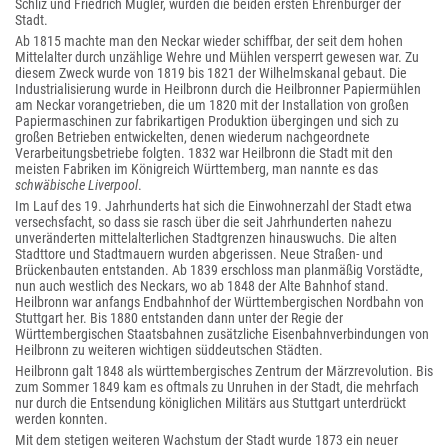
Schliz und Friedrich Mugler, wurden die beiden ersten Ehrenbürger der
Stadt.
Ab 1815 machte man den Neckar wieder schiffbar, der seit dem hohen
Mittelalter durch unzählige Wehre und Mühlen versperrt gewesen war. Zu
diesem Zweck wurde von 1819 bis 1821 der Wilhelmskanal gebaut. Die
Industrialisierung wurde in Heilbronn durch die Heilbronner Papiermühlen
am Neckar vorangetrieben, die um 1820 mit der Installation von großen
Papiermaschinen zur fabrikartigen Produktion übergingen und sich zu
großen Betrieben entwickelten, denen wiederum nachgeordnete
Verarbeitungsbetriebe folgten. 1832 war Heilbronn die Stadt mit den
meisten Fabriken im Königreich Württemberg, man nannte es das
schwäbische Liverpool
.
Im Lauf des 19. Jahrhunderts hat sich die Einwohnerzahl der Stadt etwa
versechsfacht, so dass sie rasch über die seit Jahrhunderten nahezu
unveränderten mittelalterlichen Stadtgrenzen hinauswuchs. Die alten
Stadttore und Stadtmauern wurden abgerissen. Neue Straßen- und
Brückenbauten entstanden. Ab 1839 erschloss man planmäßig Vorstädte,
nun auch westlich des Neckars, wo ab 1848 der Alte Bahnhof stand.
Heilbronn war anfangs Endbahnhof der Württembergischen Nordbahn von
Stuttgart her. Bis 1880 entstanden dann unter der Regie der
Württembergischen Staatsbahnen zusätzliche Eisenbahnverbindungen von
Heilbronn zu weiteren wichtigen süddeutschen Städten.
Heilbronn galt 1848 als württembergisches Zentrum der Märzrevolution. Bis
zum Sommer 1849 kam es oftmals zu Unruhen in der Stadt, die mehrfach
nur durch die Entsendung königlichen Militärs aus Stuttgart unterdrückt
werden konnten.
Mit dem stetigen weiteren Wachstum der Stadt wurde 1873 ein neuer