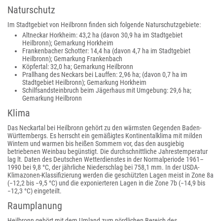
Naturschutz
Im Stadtgebiet von Heilbronn finden sich folgende Naturschutzgebiete:
Altneckar Horkheim: 43,2 ha (davon 30,9 ha im Stadtgebiet
Heilbronn); Gemarkung Horkheim
Frankenbacher Schotter: 14,4 ha (davon 4,7 ha im Stadtgebiet
Heilbronn); Gemarkung Frankenbach
Köpfertal: 32,0 ha; Gemarkung Heilbronn
Prallhang des Neckars bei Lauffen: 2,96 ha; (davon 0,7 ha im
Stadtgebiet Heilbronn); Gemarkung Horkheim
Schilfsandsteinbruch beim Jägerhaus mit Umgebung: 29,6 ha;
Gemarkung Heilbronn
Klima
Das Neckartal bei Heilbronn gehört zu den wärmsten Gegenden Baden-
Württembergs. Es herrscht ein gemäßigtes Kontinentalklima mit milden
Wintern und warmen bis heißen Sommern vor, das den ausgiebig
betriebenen Weinbau begünstigt. Die durchschnittliche Jahrestemperatur
lag lt. Daten des Deutschen Wetterdienstes in der Normalperiode 1961–
1990 bei 9,8 °C, der jährliche Niederschlag bei 758,1 mm. In der USDA-
Klimazonen-Klassifizierung werden die geschützten Lagen meist in Zone 8a
(−12,2 bis −9,5 °C) und die exponierteren Lagen in die Zone 7b (−14,9 bis
−12,3 °C) eingeteilt.
Raumplanung
Heilbronn gehört mit dem Umland zum nördlichen Bereich des