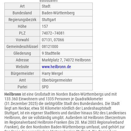
Basisdaten
Art
Stadt
Bundesland
Baden-Württemberg
Regierungsbezirk
Stuttgart
Höhe
157
PLZ
74072–74081
Vorwahl
07131, 07066
Gemeindeschlüssel
08121000
Gliederung
9 Stadtteile
Adresse
Marktplatz 7, 74072 Heilbronn
Website
www.heilbronn.de
Bürgermeister
Harry Mergel
Amt
Oberbürgermeister
Partei
SPD
Heilbronn
ist eine Großstadt im Norden Baden-Württembergs und mit
133.360 Einwohnern und 1335 Personen je Quadratkilometer
(31.Dezember 2025) die siebtgrößte Stadt des Bundeslandes. Die Stadt
liegt am Neckar, etwa 50 Kilometer nördlich der Landeshauptstadt
Stuttgart, ist ein eigener Stadtkreis und darüber hinaus Sitz des Landkreises
Heilbronn, der sie vollständig umgibt. Außerdem ist Heilbronn Oberzentrum
im Regionalverband Heilbronn-Franken (bis 20. Mai 2003
Regionalverband
Franken
), die den Nordosten Baden-Württembergs umfasst, und gehört zur