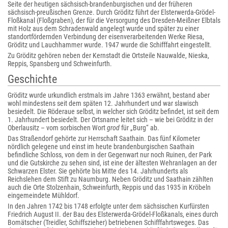
Seite der heutigen sächsisch-brandenburgischen und der früheren
sächsisch-preußischen Grenze. Durch Gröditz führt der Elsterwerda-Grödel-
Floßkanal (Floßgraben), der für die Versorgung des Dresden-Meißner Elbtals
mit Holz aus dem Schradenwald angelegt wurde und später zu einer
standortfördernden Verbindung der eisenverarbeitenden Werke Riesa,
Gröditz und Lauchhammer wurde. 1947 wurde die Schifffahrt eingestellt.
Zu Gröditz gehören neben der Kernstadt die Ortsteile Nauwalde, Nieska,
Reppis, Spansberg und Schweinfurth.
Geschichte
Gröditz wurde urkundlich erstmals im Jahre 1363 erwähnt, bestand aber
wohl mindestens seit dem späten 12. Jahrhundert und war slawisch
besiedelt. Die Röderaue selbst, in welcher sich Gröditz befindet, ist seit dem
1. Jahrhundert besiedelt. Der Ortsname leitet sich – wie bei Gröditz in der
Oberlausitz – vom sorbischen Wort
grod
für „Burg“ ab.
Das Straßendorf gehörte zur Herrschaft Saathain. Das fünf Kilometer
nördlich gelegene und einst im heute brandenburgischen Saathain
befindliche Schloss, von dem in der Gegenwart nur noch Ruinen, der Park
und die Gutskirche zu sehen sind, ist eine der ältesten Wehranlagen an der
Schwarzen Elster. Sie gehörte bis Mitte des 14. Jahrhunderts als
Reichslehen dem Stift zu Naumburg. Neben Gröditz und Saathain zählten
auch die Orte Stolzenhain, Schweinfurth, Reppis und das 1935 in Kröbeln
eingemeindete Mühldorf.
In den Jahren 1742 bis 1748 erfolgte unter dem sächsischen Kurfürsten
Friedrich August II. der Bau des Elsterwerda-Grödel-Floßkanals, eines durch
Bomätscher (Treidler, Schiffszieher) betriebenen Schifffahrtsweges. Das