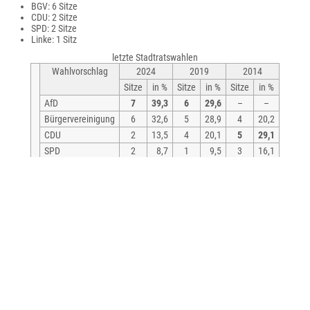
BGV: 6 Sitze
CDU: 2 Sitze
SPD: 2 Sitze
Linke: 1 Sitz
letzte Stadtratswahlen
Wahlvorschlag
2024
2019
2014
Sitze
in %
Sitze
in %
Sitze
in %
AfD
7
39,3
6
29,6
–
–
Bürgervereinigung
6
32,6
5
28,9
4
20,2
CDU
2
13,5
4
20,1
5
29,1
SPD
2
8,7
1
9,5
3
16,1
Linke
1
5,8
2
11,9
3
17,4
FWV Gröditz
–
–
–
–
3
17,1
Wahlbeteiligung
61,4 %
57,3 %
46,2 %
Bürgermeister
Von Juni 2008 bis Juli 2022 war Jochen Reinicke Bürgermeister von
Gröditz. Ihm folgte im August 2022 Enrico Münch.
letzte Bürgermeisterwahlen
Wahl
Bürgermeister
Vorschlag
Wahlergebnis (in %)
2022
Enrico Münch
CDU
62,9