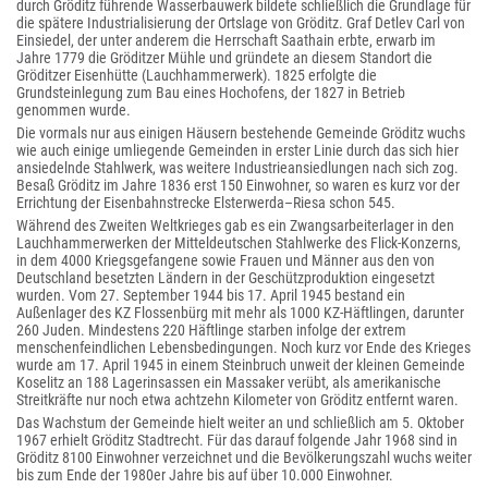
durch Gröditz führende Wasserbauwerk bildete schließlich die Grundlage für
die spätere Industrialisierung der Ortslage von Gröditz. Graf Detlev Carl von
Einsiedel, der unter anderem die Herrschaft Saathain erbte, erwarb im
Jahre 1779 die Gröditzer Mühle und gründete an diesem Standort die
Gröditzer Eisenhütte (Lauchhammerwerk). 1825 erfolgte die
Grundsteinlegung zum Bau eines Hochofens, der 1827 in Betrieb
genommen wurde.
Die vormals nur aus einigen Häusern bestehende Gemeinde Gröditz wuchs
wie auch einige umliegende Gemeinden in erster Linie durch das sich hier
ansiedelnde Stahlwerk, was weitere Industrieansiedlungen nach sich zog.
Besaß Gröditz im Jahre 1836 erst 150 Einwohner, so waren es kurz vor der
Errichtung der Eisenbahnstrecke Elsterwerda–Riesa schon 545.
Während des Zweiten Weltkrieges gab es ein Zwangsarbeiterlager in den
Lauchhammerwerken der Mitteldeutschen Stahlwerke des Flick-Konzerns,
in dem 4000 Kriegsgefangene sowie Frauen und Männer aus den von
Deutschland besetzten Ländern in der Geschützproduktion eingesetzt
wurden. Vom 27. September 1944 bis 17. April 1945 bestand ein
Außenlager des KZ Flossenbürg mit mehr als 1000 KZ-Häftlingen, darunter
260 Juden. Mindestens 220 Häftlinge starben infolge der extrem
menschenfeindlichen Lebensbedingungen. Noch kurz vor Ende des Krieges
wurde am 17. April 1945 in einem Steinbruch unweit der kleinen Gemeinde
Koselitz an 188 Lagerinsassen ein Massaker verübt, als amerikanische
Streitkräfte nur noch etwa achtzehn Kilometer von Gröditz entfernt waren.
Das Wachstum der Gemeinde hielt weiter an und schließlich am 5. Oktober
1967 erhielt Gröditz Stadtrecht. Für das darauf folgende Jahr 1968 sind in
Gröditz 8100 Einwohner verzeichnet und die Bevölkerungszahl wuchs weiter
bis zum Ende der 1980er Jahre bis auf über 10.000 Einwohner.