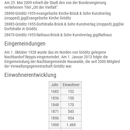
Am 25. Mai 2009 erhielt die Stadt den von der Bundesregierung
verliehenen Titel „Ort der Vielfalt“.
28890-Gröditz-1955-evangelische Kirche-Brück & Sohn Kunstverlag
(cropped).jpg|Evangelische Kirche Gröditz
28885-Gröditz-1955-Dorfstraße-Brück & Sohn Kunstverlag (cropped).jpg|Die
Dorfstraße in Gröditz
28870-Gröditz-1955-Rathaus-Brück & Sohn Kunstverlag.jpg|Rathaus
Eingemeindungen
Am 1. Oktober 1928 wurde das im Norden von Gröditz gelegene
Nachbardorf Reppis eingemeindet. Am 1. Januar 2013 folgte die
Eingemeindung der Nachbargemeinde Nauwalde, die seit 2000 Mitglied
der Verwaltungsgemeinschaft Gröditz war.
Einwohnerentwicklung
Jahr
Einwohner
1682
152
1836
150
1848
170
1871
545
1890
954
1900
1.469