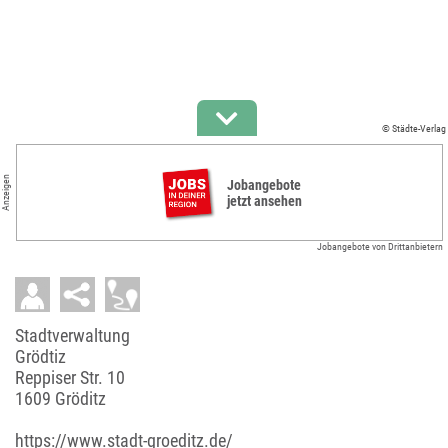
© Städte-Verlag
Anzeigen
Jobangebote
jetzt ansehen
Jobangebote von Drittanbietern
Stadtverwaltung
Grödtiz
Reppiser Str. 10
1609 Gröditz
https://www.stadt-groeditz.de/